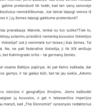
s galime pretenduoti tik todėl, kad ten senų senovėje
absoliutus nemokšiškumas. Juk latviai taipogi vienos iš
 mes ir į jų žemes taipogi galėtume pretenduoti?
ritas pranašauja. Manote, lenkai su tuo sutiks?Tiek to,
alėtojų sutarimu prisidūrė nemenką buvusios Vokietijos
O Vokietija? Juk ji vienintelė turi teises į šias žemes. Tai
ė. Ne, ne pati federalinė Vokietija, ji tik XIX amžiuje
 bet Kaliningrado sritis – tai germanų žemės.
ad visame Baltijos pajūryje, iki pat Kelno kažkada, dar
s gentys. Ir tai galėjo būti, bet tai jau siekia „Adomo
ru istorijos ir geografijos žinojimu. Jiems kažkodėl
baigiasi jų buvusios, o gal ir tebesančios imperijos
au manyti, kad „The Ekonomist“ vyresnysis redaktorius