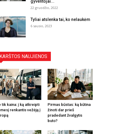
gyventojai...
22 gruodžio, 2022
Tyliai atslenka tai, ko nelaukėm
6 sausio, 2023
KARŠTOS NAUJIENOS
 tik kaina: į ką atkreipti
Pirmas būstas: ką būtina
mesį renkantis vežėją į
žinoti dar prieš
ropą
pradedant žvalgytis
buto?