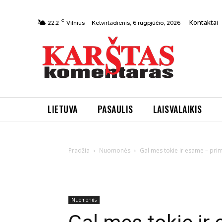
C
Kontaktai
Ketvirtadienis, 6 rugpjūčio, 2026
22.2
Vilnius
LIETUVA
PASAULIS
LAISVALAIKIS
Pradžia
Nuomonės
Gal mes tokie ir esame – primi
Nuomonės