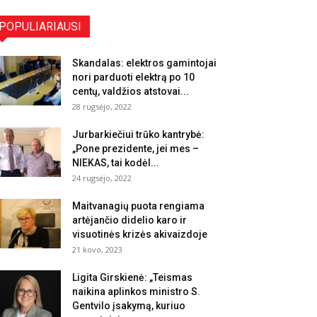
POPULIARIAUSI
Skandalas: elektros gamintojai
nori parduoti elektrą po 10
centų, valdžios atstovai...
28 rugsėjo, 2022
Jurbarkiečiui trūko kantrybė:
„Pone prezidente, jei mes –
NIEKAS, tai kodėl...
24 rugsėjo, 2022
Maitvanagių puota rengiama
artėjančio didelio karo ir
visuotinės krizės akivaizdoje
21 kovo, 2023
Ligita Girskienė: „Teismas
naikina aplinkos ministro S.
Gentvilo įsakymą, kuriuo