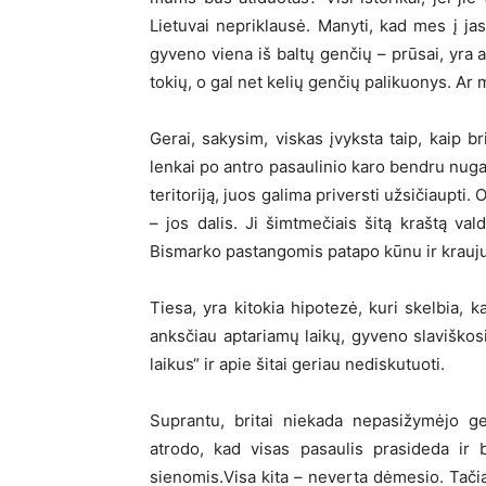
Lietuvai nepriklausė. Manyti, kad mes į ja
gyveno viena iš baltų genčių – prūsai, yra 
tokių, o gal net kelių genčių palikuonys. Ar
Gerai, sakysim, viskas įvyksta taip, kaip b
lenkai po antro pasaulinio karo bendru nug
teritoriją, juos galima priversti užsičiaupti. 
– jos dalis. Ji šimtmečiais šitą kraštą vald
Bismarko pastangomis patapo kūnu ir krauju,
Tiesa, yra kitokia hipotezė, kuri skelbia, k
anksčiau aptariamų laikų, gyveno slaviškosio
laikus“ ir apie šitai geriau nediskutuoti.
Suprantu, britai niekada nepasižymėjo ge
atrodo, kad visas pasaulis prasideda ir 
sienomis.Visa kita – neverta dėmesio. Tači