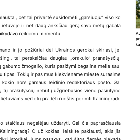
elauktai, bet tai privertė susidomėti „garsiuoju“ viso ko
 Lietuvoje ir net daug anksčiau gerą savo metų gabalą
ataikydavo reikiamu momentu.
Au
pr
ka
mano ir jo požiūriai dėl Ukrainos gerokai skiriasi, jei
šingi, tai perskaičiau daugiau „orakulo“ pranašysčių.
ių gabumo žmogelio, kuris pasižymi begaline meile sau,
u tipas. Tokių ir pas mus kiekviename mieste surasime
o kokio nors garsaus leidinio redaktoriaus posto. Gal
isų tų orakulysčių nebūtų užgriebusios vieno pasiūlymo
i lietuviams vertėtų pradėti ruoštis perimti Kaliningrado
sio stalčiaus negalėjau uždaryti. Gal čia paprasčiausia
aliningradą? O už kokias, leiskite paklausti, akis jis
 tikri istorikai, jums pasakys, kad šitos žemės niekada