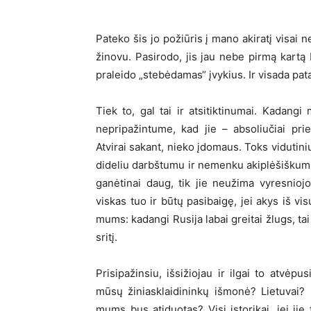
Pateko šis jo požiūris į mano akiratį visai n
žinovu. Pasirodo, jis jau nebe pirmą kartą
praleido „stebėdamas“ įvykius. Ir visada p
Tiek to, gal tai ir atsitiktinumai. Kadangi 
nepripažintume, kad jie – absoliučiai prie
Atvirai sakant, nieko įdomaus. Toks vidutin
dideliu darbštumu ir nemenku akiplėšiškum
ganėtinai daug, tik jie neužima vyresnioj
viskas tuo ir būtų pasibaigę, jei akys iš v
mums: kadangi Rusija labai greitai žlugs, ta
sritį.
Prisipažinsiu, išsižiojau ir ilgai to atvėpu
mūsų žiniasklaidininkų išmonė? Lietuvai? K
mums bus atiduotas? Visi istorikai, jei jie