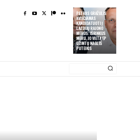
PETRAS GRAŽULIS
KVIEČIAMAS
KANDIDATUOTI Į
LAZDIJŲ RAJONO
MERUS: IŠRINKUS
MERU, JO VIETĄ EP
UŽIMTŲ NAGLIS
PUTEIKIS