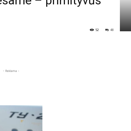
 esame – primityvūs
52
48
- Reklama -