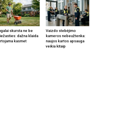
galai skursta ne be
Vaizdo stebėjimo
iežasties: dažna klaida
kameros nebeužtenka:
rtojama kasmet
naujos kartos apsauga
veikia kitaip