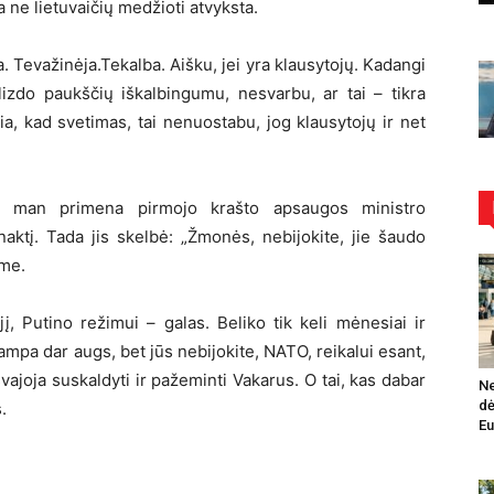
a ne lietuvaičių medžioti atvyksta.
ta. Tevažinėja.Tekalba. Aišku, jei yra klausytojų. Kadangi
izdo paukščių iškalbingumu, nesvarbu, ar tai – tikra
usia, kad svetimas, tai nenuostabu, jog klausytojų ir net
ai man primena pirmojo krašto apsaugos ministro
naktį. Tada jis skelbė: „Žmonės, nebijokite, jie šaudo
ome.
į, Putino režimui – galas. Beliko tik keli mėnesiai ir
tampa dar augs, bet jūs nebijokite, NATO, reikalui esant,
svajoja suskaldyti ir pažeminti Vakarus. O tai, kas dabar
Ne
dė
.
Eu