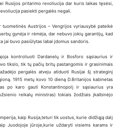
i Rusijos pritarimo revoliucija dar kuris laikas tęsėsi,
revoliucija pasiekti pergalės negali.
r tuometinės Austrijos – Vengrijos vyriausybė pateikė
serbų gynėja ir rėmėja, dar nebuvo jokių garantijų, kad
ta jai buvo pasiūlytas labai įdomus sandoris.
ajoja kontroliuoti Dardanelų ir Bosforo sąsiaurius ir
o tikslo, tik tų pačių britų pastangomis ir grasinimais
žadėjo pergalės atveju atiduoti Rusijai šį strateginį
gioną. 1915 metų kovo 10 dieną D.Britanijos kabinetas
mas po karo gauti Konstantinopolį ir sąsiaurius yra
žsienio reikalų ministras) tokiais žodžiais įkalbinėjo
mperija, kaip Rusija,teturi tik uostus, kurie didžiąją dalį
ip Juodojoje jūroje,kurie uždaryti visiems karams ir