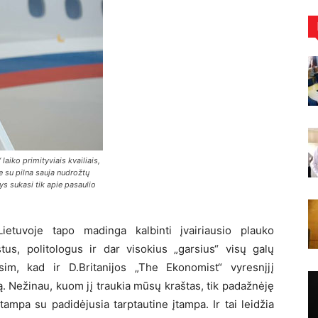
 laiko primityviais kvailiais,
e su pilna sauja nudrožtų
tys sukasi tik apie pasaulio
Lietuvoje tapo madinga kalbinti įvairiausio plauko
tus, politologus ir dar visokius „garsius“ visų galų
ysim, kad ir D.Britanijos „The Ekonomist“ vyresnįjį
. Nežinau, kuom jį traukia mūsų kraštas, tik padažnėję
sutampa su padidėjusia tarptautine įtampa. Ir tai leidžia