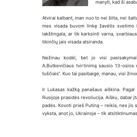
manyti, kad ši asab
Atvirai kalbant, man nuo to nei šilta, nei šal
mes visada buvom linkę žavėtis svetimo l
lakštingala, ar tik karksinti varna, svarbia
tikinčių jais visada atsiranda.
Nežinau kodėl, bet jo visi pasisakym
A.Butkevičiaus tvirtinimą sausio 13-osios 
tuščiais“. Kuo tai pasibaigė, manau, visi žin
Ir Lukasas kažką panašaus aiškina. Pagal j
Rusijoje prasidės revoliucija. Aišku, dabar į
padės. Kovoti prieš Putiną – reikia, nes jis 
vyksta, anot jo, Ukrainoje – tik atsitiktinumas