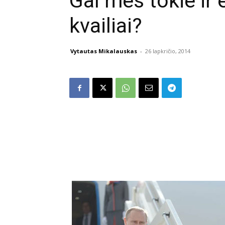
Gal mes tokie ir
kvailiai?
Vytautas Mikalauskas
-
26 lapkričio, 2014