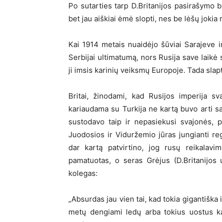
Po sutarties tarp D.Britanijos pasirašymo be
bet jau aiškiai ėmė slopti, nes be lėšų jokia 
Kai 1914 metais nuaidėjo šūviai Sarajeve i
Serbijai ultimatumą, nors Rusija save laikė 
ji imsis karinių veiksmų Europoje. Tada slap
Britai, žinodami, kad Rusijos imperija sv
kariaudama su Turkija ne kartą buvo arti sav
sustodavo taip ir nepasiekusi svajonės, pa
Juodosios ir Viduržemio jūras jungianti re
dar kartą patvirtino, jog rusų reikalavi
pamatuotas, o seras Grėjus (D.Britanijos u
kolegas:
„Absurdas jau vien tai, kad tokia gigantiška i
metų dengiami ledų arba tokius uostus ka