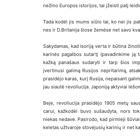
nežino Europos istorijos, tai įžeisti patį leidi
Tada kodėl jis mums siūlo tai, ko nei jis pat
nes ir D.Britanija šiose žemėse net savo kv
Sakydamas, kad isoriją verta ir būtina žino
karinės pagalbos sutartį (pavadinkime ją ta
kažką panašaus sudaryti ir tarp šios impe
įvertinusi galimą Rusijos nepritarimą, ats
prasidėjo karas, kurį Rusija, nepaisant galim
jau siautė revoliucija. Japoniją aktyviai lėšo
Beje, revoliucija prasidėjo 1905 metų sausi
carui, kažkodėl buvo sušaudyta, nors tok
niekas nedavė. Pasirodo, kad pirmieji šūvia
keletas užtvaroje stovėjusių karinių ir net ka