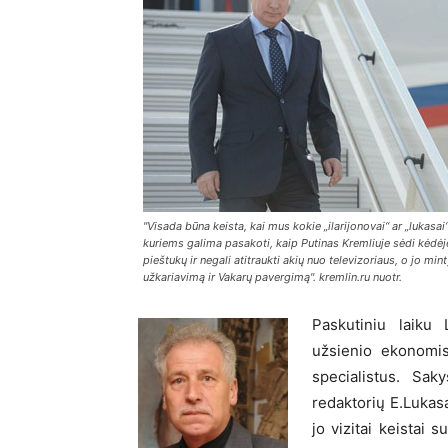
"Visada būna keista, kai mus kokie „ilarijonovai“ ar „lukasai“
kuriems galima pasakoti, kaip Putinas Kremliuje sėdi kėdėj
pieštukų ir negali atitraukti akių nuo televizoriaus, o jo min
užkariavimą ir Vakarų pavergimą". kremlin.ru nuotr.
Paskutiniu laiku 
užsienio ekonomis
specialistus. Sak
redaktorių E.Lukasą
jo vizitai keistai 