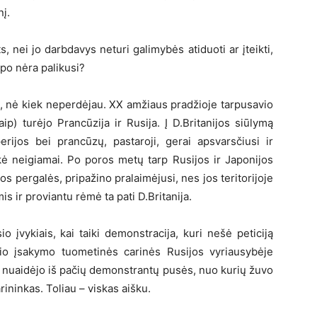
nį.
s, nei jo darbdavys neturi galimybės atiduoti ar įteikti,
apo nėra palikusi?
ti, nė kiek neperdėjau. XX amžiaus pradžioje tarpusavio
ip) turėjo Prancūzija ir Rusija. Į D.Britanijos siūlymą
rijos bei prancūzų, pastaroji, gerai apsvarsčiusi ir
akė neigiamai. Po poros metų tarp Rusijos ir Japonijos
os pergalės, pripažino pralaimėjusi, nes jos teritorijoje
mis ir proviantu rėmė ta pati D.Britanija.
o įvykiais, kai taiki demonstracija, kuri nešė peticiją
io įsakymo tuometinės carinės Rusijos vyriausybėje
i nuaidėjo iš pačių demonstrantų pusės, nuo kurių žuvo
rininkas. Toliau – viskas aišku.