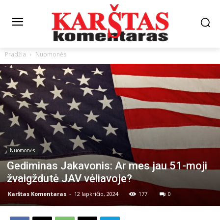
Pradžia
Nuomonės
Nuomonės
Gediminas Jakavonis: Ar mes jau 51-moji
žvaigždutė JAV vėliavoje?
Karštas Komentaras
-
12 lapkričio, 2024
177
0