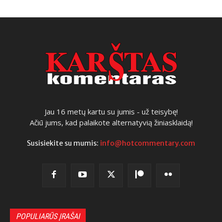
Jau 16 metų kartu su jumis - už teisybę!
Ačiū jums, kad palaikote alternatyvią žiniasklaidą!
Susisiekite su mumis:
info@hotcommentary.com
POPULIARŪS ĮRAŠAI