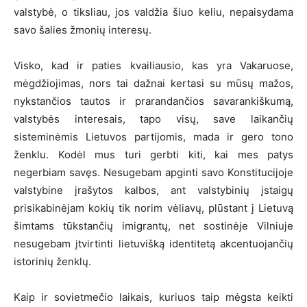
valstybė, o tiksliau, jos valdžia šiuo keliu, nepaisydama
savo šalies žmonių interesų.
Visko, kad ir paties kvailiausio, kas yra Vakaruose,
mėgdžiojimas, nors tai dažnai kertasi su mūsų mažos,
nykstančios tautos ir prarandančios savarankiškumą,
valstybės interesais, tapo visų, save laikančių
sisteminėmis Lietuvos partijomis, mada ir gero tono
ženklu. Kodėl mus turi gerbti kiti, kai mes patys
negerbiam savęs. Nesugebam apginti savo Konstitucijoje
valstybine įrašytos kalbos, ant valstybinių įstaigų
prisikabinėjam kokių tik norim vėliavų, plūstant į Lietuvą
šimtams tūkstančių imigrantų, net sostinėje Vilniuje
nesugebam įtvirtinti lietuvišką identitetą akcentuojančių
istorinių ženklų.
Kaip ir sovietmečio laikais, kuriuos taip mėgsta keikti