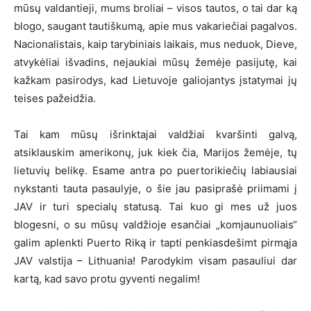
mūsų valdantieji, mums broliai – visos tautos, o tai dar ką
blogo, saugant tautiškumą, apie mus vakariečiai pagalvos.
Nacionalistais, kaip tarybiniais laikais, mus neduok, Dieve,
atvykėliai išvadins, nejaukiai mūsų žemėje pasijutę, kai
kažkam pasirodys, kad Lietuvoje galiojantys įstatymai jų
teises pažeidžia.
Tai kam mūsų išrinktajai valdžiai kvaršinti galvą,
atsiklauskim amerikonų, juk kiek čia, Marijos žemėje, tų
lietuvių belikę. Esame antra po puertorikiečių labiausiai
nykstanti tauta pasaulyje, o šie jau pasiprašė priimami į
JAV ir turi specialų statusą. Tai kuo gi mes už juos
blogesni, o su mūsų valdžioje esančiai „komjaunuoliais“
galim aplenkti Puerto Riką ir tapti penkiasdešimt pirmąja
JAV valstija – Lithuania! Parodykim visam pasauliui dar
kartą, kad savo protu gyventi negalim!