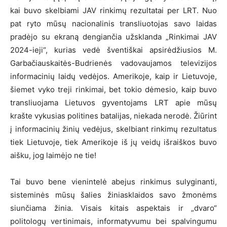
kai buvo skelbiami JAV rinkimų rezultatai per LRT. Nuo
pat ryto mūsų nacionalinis transliuotojas savo laidas
pradėjo su ekraną dengiančia užsklanda „Rinkimai JAV
2024-ieji“, kurias vedė šventiškai apsirėdžiusios M.
Garbačiauskaitės-Budrienės vadovaujamos televizijos
informacinių laidų vedėjos. Amerikoje, kaip ir Lietuvoje,
šiemet vyko treji rinkimai, bet tokio dėmesio, kaip buvo
transliuojama Lietuvos gyventojams LRT apie mūsų
krašte vykusias politines batalijas, niekada nerodė. Žiūrint
į informacinių žinių vedėjus, skelbiant rinkimų rezultatus
tiek Lietuvoje, tiek Amerikoje iš jų veidų išraiškos buvo
aišku, jog laimėjo ne tie!
Tai buvo bene vienintelė abejus rinkimus sulyginanti,
sisteminės mūsų šalies žiniasklaidos savo žmonėms
siunčiama žinia. Visais kitais aspektais ir „dvaro“
politologų vertinimais, informatyvumu bei spalvingumu