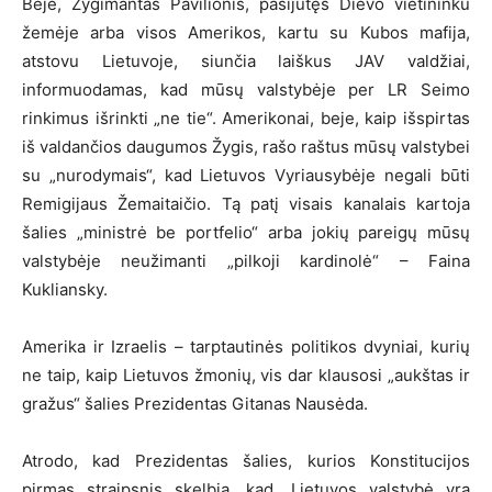
Beje, Žygimantas Pavilionis, pasijutęs Dievo vietininku
žemėje arba visos Amerikos, kartu su Kubos mafija,
atstovu Lietuvoje, siunčia laiškus JAV valdžiai,
informuodamas, kad mūsų valstybėje per LR Seimo
rinkimus išrinkti „ne tie“. Amerikonai, beje, kaip išspirtas
iš valdančios daugumos Žygis, rašo raštus mūsų valstybei
su „nurodymais“, kad Lietuvos Vyriausybėje negali būti
Remigijaus Žemaitaičio. Tą patį visais kanalais kartoja
šalies „ministrė be portfelio“ arba jokių pareigų mūsų
valstybėje neužimanti „pilkoji kardinolė“ – Faina
Kukliansky.
Amerika ir Izraelis – tarptautinės politikos dvyniai, kurių
ne taip, kaip Lietuvos žmonių, vis dar klausosi „aukštas ir
gražus“ šalies Prezidentas Gitanas Nausėda.
Atrodo, kad Prezidentas šalies, kurios Konstitucijos
pirmas straipsnis skelbia, kad „Lietuvos valstybė yra