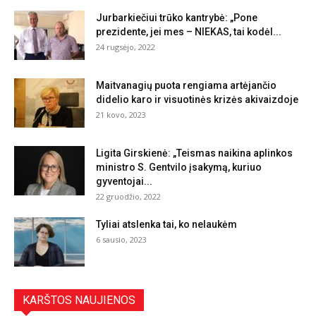
Jurbarkiečiui trūko kantrybė: „Pone
prezidente, jei mes – NIEKAS, tai kodėl...
24 rugsėjo, 2022
Maitvanagių puota rengiama artėjančio
didelio karo ir visuotinės krizės akivaizdoje
21 kovo, 2023
Ligita Girskienė: „Teismas naikina aplinkos
ministro S. Gentvilo įsakymą, kuriuo
gyventojai...
22 gruodžio, 2022
Tyliai atslenka tai, ko nelaukėm
6 sausio, 2023
KARŠTOS NAUJIENOS