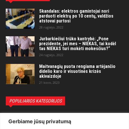
Skandalas: elektros gamintojai nori
parduoti elektrą po 10 centų, valdžios
atstovai purtosi
28 rugsėjo, 2022
Jurbarkiečiui trūko kantrybė: „Pone
prezidente, jei mes – NIEKAS, tai kodėl
tas NIEKAS turi mokėti mokesčius?“
24 rugsėjo, 2022
Maitvanagių puota rengiama artėjančio
didelio karo ir visuotinės krizės
akivaizdoje
21 kovo, 2023
POPULIARIOS KATEGORIJOS
Politika
3281
Gerbiame jūsų privatumą
Nuomonės
2174