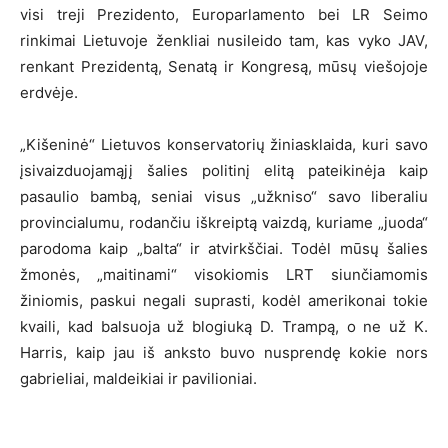
visi treji Prezidento, Europarlamento bei LR Seimo
rinkimai Lietuvoje ženkliai nusileido tam, kas vyko JAV,
renkant Prezidentą, Senatą ir Kongresą, mūsų viešojoje
erdvėje.
„Kišeninė“ Lietuvos konservatorių žiniasklaida, kuri savo
įsivaizduojamąjį šalies politinį elitą pateikinėja kaip
pasaulio bambą, seniai visus „užkniso“ savo liberaliu
provincialumu, rodančiu iškreiptą vaizdą, kuriame „juoda“
parodoma kaip „balta“ ir atvirkščiai. Todėl mūsų šalies
žmonės, „maitinami“ visokiomis LRT siunčiamomis
žiniomis, paskui negali suprasti, kodėl amerikonai tokie
kvaili, kad balsuoja už blogiuką D. Trampą, o ne už K.
Harris, kaip jau iš anksto buvo nusprendę kokie nors
gabrieliai, maldeikiai ir pavilioniai.