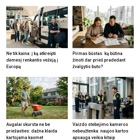
Ne tik kaina: į ką atkreipti
Pirmas būstas: ką būtina
dėmesį renkantis vežėją į
žinoti dar prieš pradedant
Europą
žvalgytis buto?
Augalai skursta ne be
Vaizdo stebėjimo kameros
priežasties: dažna klaida
nebeužtenka: naujos kartos
kartojama kasmet
apsauga veikia kitaip