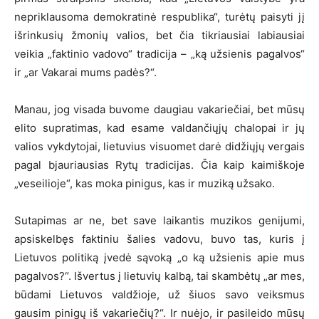
nepriklausoma demokratinė respublika“, turėtų paisyti jį
išrinkusių žmonių valios, bet čia tikriausiai labiausiai
veikia „faktinio vadovo“ tradicija – „ką užsienis pagalvos“
ir „ar Vakarai mums padės?“.
Manau, jog visada buvome daugiau vakariečiai, bet mūsų
elito supratimas, kad esame valdančiųjų chalopai ir jų
valios vykdytojai, lietuvius visuomet darė didžiųjų vergais
pagal bjauriausias Rytų tradicijas. Čia kaip kaimiškoje
„veseilioje“, kas moka pinigus, kas ir muziką užsako.
Sutapimas ar ne, bet save laikantis muzikos genijumi,
apsiskelbęs faktiniu šalies vadovu, buvo tas, kuris į
Lietuvos politiką įvedė sąvoką „o ką užsienis apie mus
pagalvos?“. Išvertus į lietuvių kalbą, tai skambėtų „ar mes,
būdami Lietuvos valdžioje, už šiuos savo veiksmus
gausim pinigų iš vakariečių?“. Ir nuėjo, ir pasileido mūsų