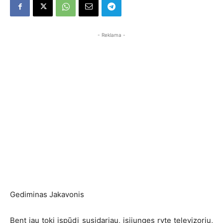
- Reklama -
Gediminas Jakavonis
Bent jau tokį įspūdį susidariau, įsijungęs ryte televizorių,