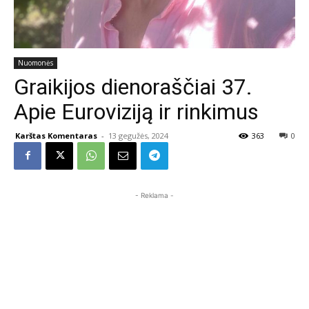
Nuomonės
Graikijos dienoraščiai 37.
Apie Euroviziją ir rinkimus
Karštas Komentaras
-
13 gegužės, 2024
363
0
- Reklama -