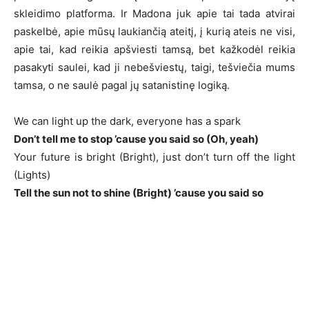
skleidimo platforma. Ir Madona juk apie tai tada atvirai
paskelbė, apie mūsų laukiančią ateitį, į kurią ateis ne visi,
apie tai, kad reikia apšviesti tamsą, bet kažkodėl reikia
pasakyti saulei, kad ji nebešviestų, taigi, tešviečia mums
tamsa, o ne saulė pagal jų satanistinę logiką.
We can light up the dark, everyone has a spark
Don’t tell me to stop ’cause you said so (Oh, yeah)
Your future is bright (Bright), just don’t turn off the light
(Lights)
Tell the sun not to shine (Bright) ’cause you said so