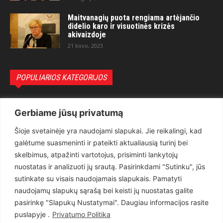
Maitvanagių puota rengiama artėjančio
didelio karo ir visuotinės krizės
akivaizdoje
21 kovo, 2023
POPULIARIOS KATEGORIJOS
Politika
3281
Gerbiame jūsų privatumą
Nuomonės
2174
Šioje svetainėje yra naudojami slapukai. Jie reikalingi, kad
Teisėsauga
1497
galėtume suasmeninti ir pateikti aktualiausią turinį bei
Aktualu
1373
skelbimus, atpažinti vartotojus, prisiminti lankytojų
Lietuva
619
nuostatas ir analizuoti jų srautą. Pasirinkdami "Sutinku", jūs
sutinkate su visais naudojamais slapukais. Pamatyti
Pasaulis
560
naudojamų slapukų sąrašą bei keisti jų nuostatas galite
Статьи на русском
282
pasirinkę "Slapukų Nustatymai". Daugiau informacijos rasite
Articles in english
160
puslapyje .
Privatumo Politika