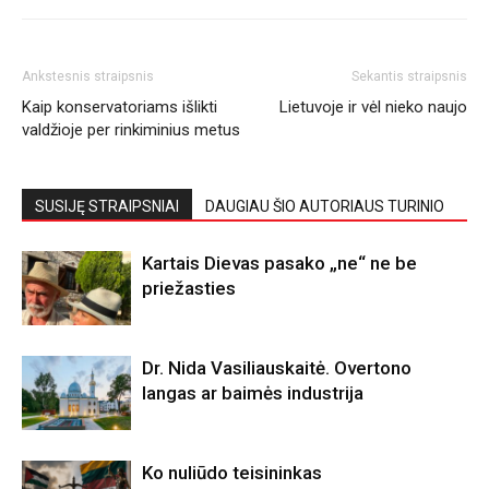
Ankstesnis straipsnis
Sekantis straipsnis
Kaip konservatoriams išlikti
Lietuvoje ir vėl nieko naujo
valdžioje per rinkiminius metus
SUSIJĘ STRAIPSNIAI
DAUGIAU ŠIO AUTORIAUS TURINIO
Kartais Dievas pasako „ne“ ne be
priežasties
Dr. Nida Vasiliauskaitė. Overtono
langas ar baimės industrija
Ko nuliūdo teisininkas