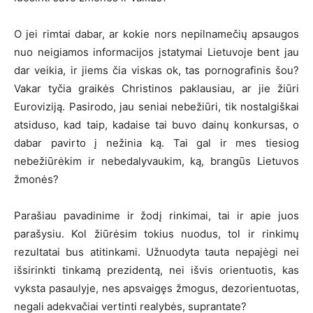
O jei rimtai dabar, ar kokie nors nepilnamečių apsaugos
nuo neigiamos informacijos įstatymai Lietuvoje bent jau
dar veikia, ir jiems čia viskas ok, tas pornografinis šou?
Vakar tyčia graikės Christinos paklausiau, ar jie žiūri
Euroviziją. Pasirodo, jau seniai nebežiūri, tik nostalgiškai
atsiduso, kad taip, kadaise tai buvo dainų konkursas, o
dabar pavirto į nežinia ką. Tai gal ir mes tiesiog
nebežiūrėkim ir nebedalyvaukim, ką, brangūs Lietuvos
žmonės?
Parašiau pavadinime ir žodį rinkimai, tai ir apie juos
parašysiu. Kol žiūrėsim tokius nuodus, tol ir rinkimų
rezultatai bus atitinkami. Užnuodyta tauta nepajėgi nei
išsirinkti tinkamą prezidentą, nei išvis orientuotis, kas
vyksta pasaulyje, nes apsvaigęs žmogus, dezorientuotas,
negali adekvačiai vertinti realybės, suprantate?