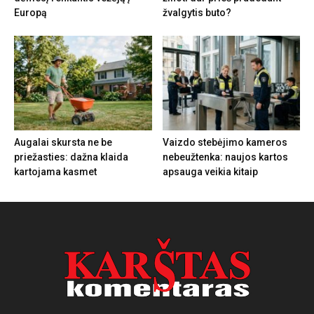
Europą
žvalgytis buto?
Augalai skursta ne be
Vaizdo stebėjimo kameros
priežasties: dažna klaida
nebeužtenka: naujos kartos
kartojama kasmet
apsauga veikia kitaip