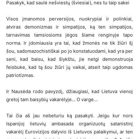
Pasakyk, kad saulė nešviestų (šviesiai), nes tu taip sakei
Visos įmanomos perversijos, nuokrypiai ir polinkiai,
atviras demonizmas ir simpatijos, ką ten simpatijos,
tarnavimas tamsiosioms jėgos šiame renginyje tapo
norma. Ir įdomiausia yra tai, kad žmonės ne tik žiūri šį
šou, sadomazochistiškai po jo konstatuodami, kad yra per
seni, kad baisu, kad šlykštu, jie netgi demonstruoja
feisbuke, kad tą šou žiūri jų vaikai, atseit taip ugdomas
patriotizmas.
Ir Nausėda rodo pavyzdį, džiaugiasi, kad Lietuva vienoj
gretoj tam baisybių vakarėlyje… O varge…
Tai čia aš jau nebeturiu ką pasakyti. Jeigu kur nors
Ispanijoj lietuvių ambasada organizuotų satanistinį
vakarėlį Eurovizijos dalyvio iš Lietuvos palaikymui, ar ten