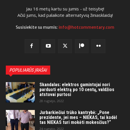
Jau 16 metų kartu su jumis - už teisybę!
Ačiū jums, kad palaikote alternatyvią žiniasklaidą!
Susisiekite su mumis:
info@hotcommentary.com
POPULIARŪS ĮRAŠAI
Skandalas: elektros gamintojai nori
parduoti elektrą po 10 centų, valdžios
atstovai purtosi
28 rugsėjo, 2022
Jurbarkiečiui trūko kantrybė: „Pone
prezidente, jei mes – NIEKAS, tai kodėl
tas NIEKAS turi mokėti mokesčius?“
24 rugsėjo, 2022