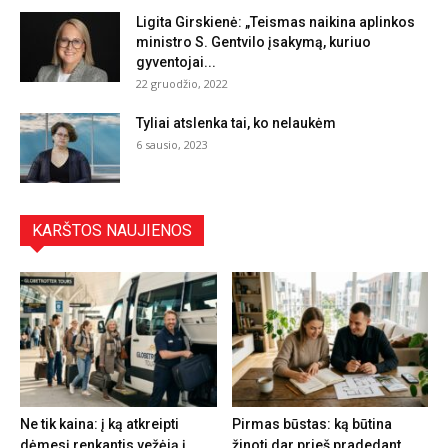
Ligita Girskienė: „Teismas naikina aplinkos
ministro S. Gentvilo įsakymą, kuriuo
gyventojai...
22 gruodžio, 2022
Tyliai atslenka tai, ko nelaukėm
6 sausio, 2023
KARŠTOS NAUJIENOS
Ne tik kaina: į ką atkreipti
Pirmas būstas: ką būtina
dėmesį renkantis vežėją į
žinoti dar prieš pradedant