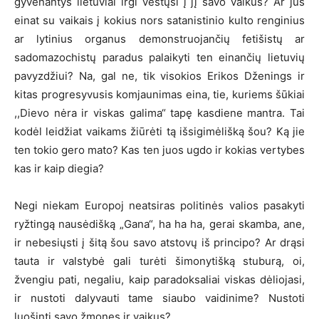
gyvenantys lietuviai irgi vestųsi į jį savo vaikus? Ar jūs
einat su vaikais į kokius nors satanistinio kulto renginius
ar lytinius organus demonstruojančių fetišistų ar
sadomazochistų paradus palaikyti ten einančių lietuvių
pavyzdžiui? Na, gal ne, tik visokios Erikos Dženings ir
kitas progresyvusis komjaunimas eina, tie, kuriems šūkiai
,,Dievo nėra ir viskas galima“ tapę kasdiene mantra. Tai
kodėl leidžiat vaikams žiūrėti tą išsigimėlišką šou? Ką jie
ten tokio gero mato? Kas ten juos ugdo ir kokias vertybes
kas ir kaip diegia?
Negi niekam Europoj neatsiras politinės valios pasakyti
ryžtingą nausėdišką „Gana“, ha ha ha, gerai skamba, ane,
ir nebesiųsti į šitą šou savo atstovų iš principo? Ar drąsi
tauta ir valstybė gali turėti šimonytišką stuburą, oi,
žvengiu pati, negaliu, kaip paradoksaliai viskas dėliojasi,
ir nustoti dalyvauti tame siaubo vaidinime? Nustoti
luošinti savo žmones ir vaikus?