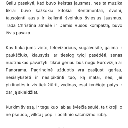
Galiu pasakyti, kad buvo keistas jausmas, nes ta muzika
tikrai buvo kažkokia kitokia. Sentimentali, švelni,
tausojanti ausis ir kelianti švelnius šviesius jausmus.
Tada Christina atnešė ir Demis Rusos kompaktą, buvo
išvis pasaka.
Kas tinka jums vietoj televizoriaus, sugalvosite, galima ir
paukščiukų klausytis, ar tiesiog tyloj pasėdėti, senas
nuotraukas pavartyti, tikrai geriau bus negu Eurovizija ar
Panorama. Pagrindinė užduotis yra pasijusti geriau,
nesišlykštėti ir nesipiktinti tuo, ką matai, nes, jei
piktinatės ir vis tiek žiūrit, vadinas, esat kančioje patys ir
dar ją skleidžiat.
Kurkim šviesą. Ir tegu kuo labiau šviečia saulė, ta tikroji, o
ne pseudo, įvilkta į pop ir politinio satanizmo rūbą.