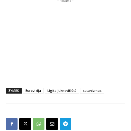
- Reklama -
ŽYMĖS
Eurovizija
Ligita Juknevičiūtė
satanizmas