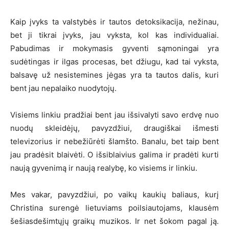
Kaip įvyks ta valstybės ir tautos detoksikacija, nežinau,
bet ji tikrai įvyks, jau vyksta, kol kas individualiai.
Pabudimas ir mokymasis gyventi sąmoningai yra
sudėtingas ir ilgas procesas, bet džiugu, kad tai vyksta,
balsavę už nesistemines jėgas yra ta tautos dalis, kuri
bent jau nepalaiko nuodytojų.
Visiems linkiu pradžiai bent jau išsivalyti savo erdvę nuo
nuodų skleidėjų, pavyzdžiui, draugiškai išmesti
televizorius ir nebežiūrėti šlamšto. Banalu, bet taip bent
jau pradėsit blaivėti. O išsiblaivius galima ir pradėti kurti
naują gyvenimą ir naują realybę, ko visiems ir linkiu.
Mes vakar, pavyzdžiui, po vaikų kaukių baliaus, kurį
Christina surengė lietuviams poilsiautojams, klausėm
šešiasdešimtųjų graikų muzikos. Ir net šokom pagal ją.