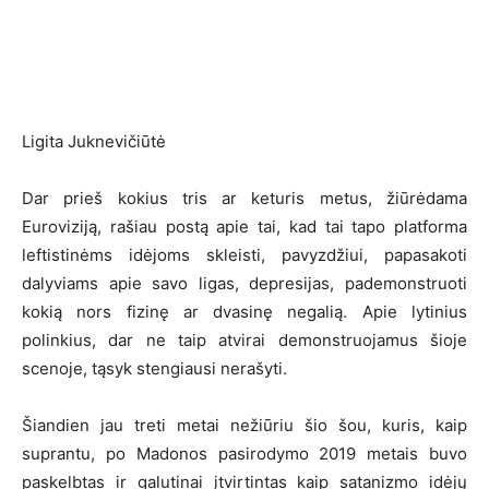
Ligita Juknevičiūtė
Dar prieš kokius tris ar keturis metus, žiūrėdama
Euroviziją, rašiau postą apie tai, kad tai tapo platforma
leftistinėms idėjoms skleisti, pavyzdžiui, papasakoti
dalyviams apie savo ligas, depresijas, pademonstruoti
kokią nors fizinę ar dvasinę negalią. Apie lytinius
polinkius, dar ne taip atvirai demonstruojamus šioje
scenoje, tąsyk stengiausi nerašyti.
Šiandien jau treti metai nežiūriu šio šou, kuris, kaip
suprantu, po Madonos pasirodymo 2019 metais buvo
paskelbtas ir galutinai įtvirtintas kaip satanizmo idėjų