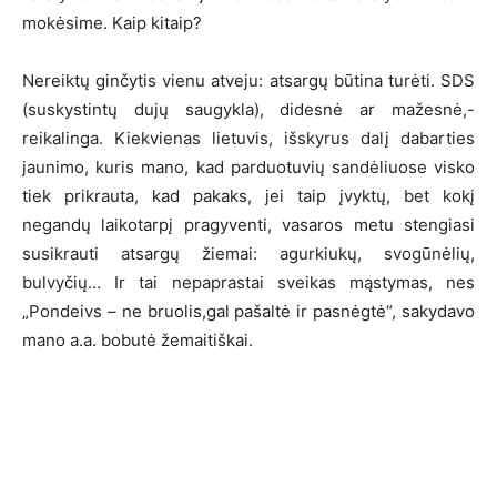
mokėsime. Kaip kitaip?
Nereiktų ginčytis vienu atveju: atsargų būtina turėti. SDS
(suskystintų dujų saugykla), didesnė ar mažesnė,-
reikalinga. Kiekvienas lietuvis, išskyrus dalį dabarties
jaunimo, kuris mano, kad parduotuvių sandėliuose visko
tiek prikrauta, kad pakaks, jei taip įvyktų, bet kokį
negandų laikotarpį pragyventi, vasaros metu stengiasi
susikrauti atsargų žiemai: agurkiukų, svogūnėlių,
bulvyčių… Ir tai nepaprastai sveikas mąstymas, nes
„Pondeivs – ne bruolis,gal pašaltė ir pasnėgtė“, sakydavo
mano a.a. bobutė žemaitiškai.