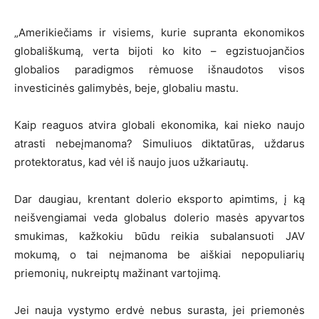
„Amerikiečiams ir visiems, kurie supranta ekonomikos
globališkumą, verta bijoti ko kito – egzistuojančios
globalios paradigmos rėmuose išnaudotos visos
investicinės galimybės, beje, globaliu mastu.
Kaip reaguos atvira globali ekonomika, kai nieko naujo
atrasti nebeįmanoma? Simuliuos diktatūras, uždarus
protektoratus, kad vėl iš naujo juos užkariautų.
Dar daugiau, krentant dolerio eksporto apimtims, į ką
neišvengiamai veda globalus dolerio masės apyvartos
smukimas, kažkokiu būdu reikia subalansuoti JAV
mokumą, o tai neįmanoma be aiškiai nepopuliarių
priemonių, nukreiptų mažinant vartojimą.
Jei nauja vystymo erdvė nebus surasta, jei priemonės