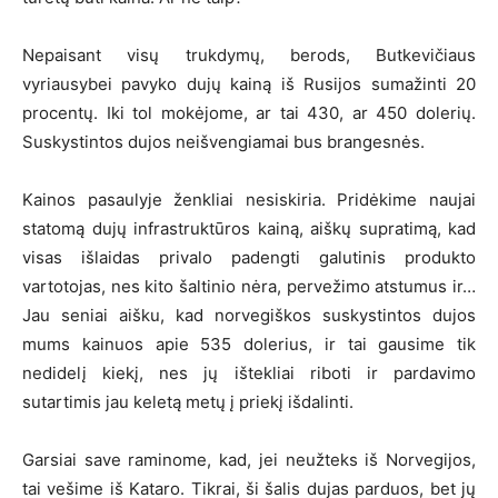
Nepaisant visų trukdymų, berods, Butkevičiaus
vyriausybei pavyko dujų kainą iš Rusijos sumažinti 20
procentų. Iki tol mokėjome, ar tai 430, ar 450 dolerių.
Suskystintos dujos neišvengiamai bus brangesnės.
Kainos pasaulyje ženkliai nesiskiria. Pridėkime naujai
statomą dujų infrastruktūros kainą, aiškų supratimą, kad
visas išlaidas privalo padengti galutinis produkto
vartotojas, nes kito šaltinio nėra, pervežimo atstumus ir…
Jau seniai aišku, kad norvegiškos suskystintos dujos
mums kainuos apie 535 dolerius, ir tai gausime tik
nedidelį kiekį, nes jų ištekliai riboti ir pardavimo
sutartimis jau keletą metų į priekį išdalinti.
Garsiai save raminome, kad, jei neužteks iš Norvegijos,
tai vešime iš Kataro. Tikrai, ši šalis dujas parduos, bet jų