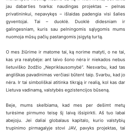
jau dabarties tvarka: naudingas projektas – pelnas
privatininkui, nepavykęs – išlaidas padengia visi šalies
gyventojai. Tai – duoklė. Duoklė didesniam ir
galingesniam, kuris sau pelningomis sąlygomis mums
nuomoja mūsų pačių pastangomis įsigytą turtą.
O mes žiūrime ir matome tai, ką norime matyti, o ne tai,
kas yra realybėje: ant laivo šono nėra ir niekados nebus
lietuviško žodžio „Nepriklausomybė“. Nesvarbu, kad tas
angliškas pavadinimas verčiasi būtent taip. Svarbu, kad jo
nėra. Ir tai simboliškai atitinka tikrąją ir realią, kol kas dar
Lietuva vadinamą, valstybės egzistencijos būseną.
Beje, mums skelbiama, kad mes per dešimt metų
turėsime pirmumo teisę šį laivą išsipirkti. Aš tuo labai
abejoju. Jei daliai globalaus kapitalo, kurio valstybių
trupinimo pirmagalyje stovi JAV, pavyks projektas, tai