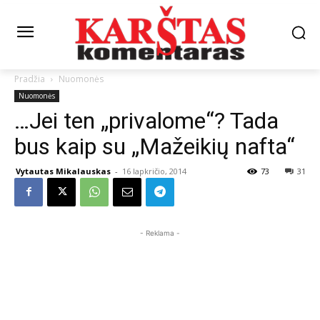
Pradžia
Nuomonės
Nuomonės
…Jei ten „privalome“? Tada
bus kaip su „Mažeikių nafta“
Vytautas Mikalauskas
-
16 lapkričio, 2014
73
31
- Reklama -