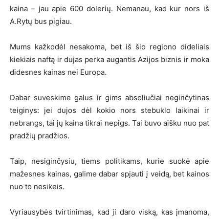
kaina – jau apie 600 dolerių. Nemanau, kad kur nors iš
A.Rytų bus pigiau.
Mums kažkodėl nesakoma, bet iš šio regiono dideliais
kiekiais naftą ir dujas perka augantis Azijos biznis ir moka
didesnes kainas nei Europa.
Dabar suveskime galus ir gims absoliučiai neginčytinas
teiginys: jei dujos dėl kokio nors stebuklo laikinai ir
nebrangs, tai jų kaina tikrai nepigs. Tai buvo aišku nuo pat
pradžių pradžios.
Taip, nesiginčysiu, tiems politikams, kurie suokė apie
mažesnes kainas, galime dabar spjauti į veidą, bet kainos
nuo to nesikeis.
Vyriausybės tvirtinimas, kad ji daro viską, kas įmanoma,