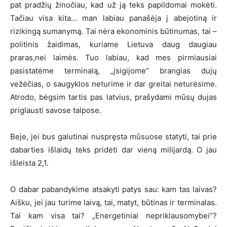
pat pradžių žinočiau, kad už ją teks papildomai mokėti.
Tačiau visa kita… man labiau panašėja į abejotiną ir
rizikingą sumanymą. Tai nėra ekonominis būtinumas, tai –
politinis žaidimas, kuriame Lietuva daug daugiau
praras,nei laimės. Tuo labiau, kad mes pirmiausiai
pasistatėme terminalą, „įsigijome“ brangias dujų
vežėčias, o saugyklos neturime ir dar greitai neturėsime.
Atrodo, bėgsim tartis pas latvius, prašydami mūsų dujas
priglausti savose talpose.
Beje, jei bus galutinai nuspręsta mūsuose statyti, tai prie
dabarties išlaidų teks pridėti dar vieną milijardą. O jau
išleista 2,1.
O dabar pabandykime atsakyti patys sau: kam tas laivas?
Aišku, jei jau turime laivą, tai, matyt, būtinas ir terminalas.
Tai kam visa tai? „Energetiniai nepriklausomybei“?