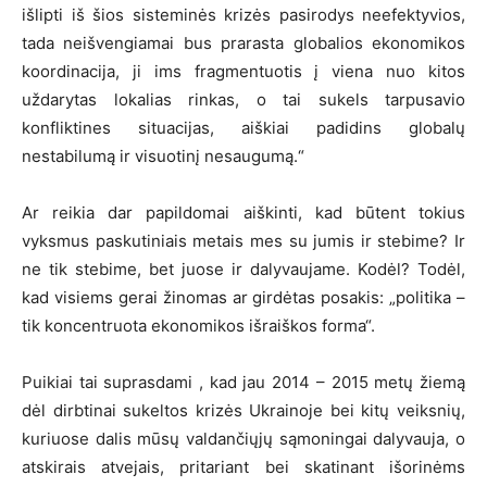
išlipti iš šios sisteminės krizės pasirodys neefektyvios,
tada neišvengiamai bus prarasta globalios ekonomikos
koordinacija, ji ims fragmentuotis į viena nuo kitos
uždarytas lokalias rinkas, o tai sukels tarpusavio
konfliktines situacijas, aiškiai padidins globalų
nestabilumą ir visuotinį nesaugumą.“
Ar reikia dar papildomai aiškinti, kad būtent tokius
vyksmus paskutiniais metais mes su jumis ir stebime? Ir
ne tik stebime, bet juose ir dalyvaujame. Kodėl? Todėl,
kad visiems gerai žinomas ar girdėtas posakis: „politika –
tik koncentruota ekonomikos išraiškos forma“.
Puikiai tai suprasdami , kad jau 2014 – 2015 metų žiemą
dėl dirbtinai sukeltos krizės Ukrainoje bei kitų veiksnių,
kuriuose dalis mūsų valdančiųjų sąmoningai dalyvauja, o
atskirais atvejais, pritariant bei skatinant išorinėms