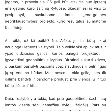
jėgoms, ir provokuoja, ES gali būti atskirta nuo įprastų
energetinio kuro šaltinių Rytuose, tikėdamiesi iš viso to
pasipelnyti, suskubome imtis „energetinės
nepriklausomybės“ projekto, kurio rezultatus jau matome
Klaipėdoje.
Ar reiktų už tai peikti? Ne. Aišku, jei tai būtų tikrai
naudinga Lietuvos valstybei. Taip veikia visi aplink mus ir
ypač didžiosios galios, kurios pajėgia projektuoti ir
įgyvendinti geopolitinius įvykius. Dirbtinai sukurti krizes,
o paskum pasiūlyti pačioms ypač naudingus ir pelningus
jų sprendimo būdus. Mes nesame tokia galia, mes tik
galime bandyti ir bandome priglusti prie vienos jų ir tuo
būdu „išdurti“ kitas.
Deja, realybė yra tokia, kad prie geopolitinės šachmatų
lentos visada sėdi nemažiau dviejų žaidėjų. Pats su