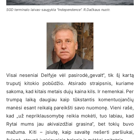
SGD terminalo laivas-saugykla "Independence". R.Dačkaus nuotr.
Visai neseniai Delfyje vėl pasirodė„gevalt“, tik šį kartą
truputį kitokio pobūdžio. Atsirado straipsnis, kuriame
sakoma, kad kitais metais dujų kaina kils. Ir nemenkai. Per
trumpą laiką daugiau kaip tūkstantis komentuojančių
manėsi esant reikalą pareikšti savo nuomonę. Vieni rašė,
kad „už nepriklausomybę reikia mokėti, tuo labiau, kad
Rytai mums jau akivaizdžiai grasina“, bet tokių buvo
mažuma. Kiti – įsiutę, kaip savaitę nešerti paršiukai,