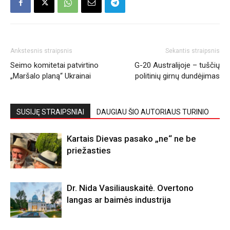
Ankstesnis straipsnis
Sekantis straipsnis
Seimo komitetai patvirtino
G-20 Australijoje – tuščių
„Maršalo planą“ Ukrainai
politinių girnų dundėjimas
SUSIJĘ STRAIPSNIAI
DAUGIAU ŠIO AUTORIAUS TURINIO
Kartais Dievas pasako „ne“ ne be
priežasties
Dr. Nida Vasiliauskaitė. Overtono
langas ar baimės industrija