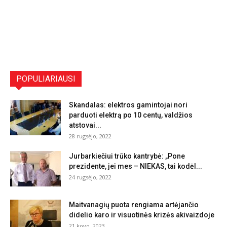
POPULIARIAUSI
Skandalas: elektros gamintojai nori
parduoti elektrą po 10 centų, valdžios
atstovai...
28 rugsėjo, 2022
Jurbarkiečiui trūko kantrybė: „Pone
prezidente, jei mes – NIEKAS, tai kodėl...
24 rugsėjo, 2022
Maitvanagių puota rengiama artėjančio
didelio karo ir visuotinės krizės akivaizdoje
21 kovo, 2023