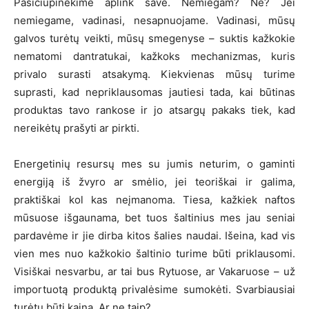
Pasičiupinėkime aplink save. Nemiegam? Ne? Jei
nemiegame, vadinasi, nesapnuojame. Vadinasi, mūsų
galvos turėtų veikti, mūsų smegenyse – suktis kažkokie
nematomi dantratukai, kažkoks mechanizmas, kuris
privalo surasti atsakymą. Kiekvienas mūsų turime
suprasti, kad nepriklausomas jautiesi tada, kai būtinas
produktas tavo rankose ir jo atsargų pakaks tiek, kad
nereikėtų prašyti ar pirkti.
Energetinių resursų mes su jumis neturim, o gaminti
energiją iš žvyro ar smėlio, jei teoriškai ir galima,
praktiškai kol kas neįmanoma. Tiesa, kažkiek naftos
mūsuose išgaunama, bet tuos šaltinius mes jau seniai
pardavėme ir jie dirba kitos šalies naudai. Išeina, kad vis
vien mes nuo kažkokio šaltinio turime būti priklausomi.
Visiškai nesvarbu, ar tai bus Rytuose, ar Vakaruose – už
importuotą produktą privalėsime sumokėti. Svarbiausiai
turėtų būti kaina. Ar ne taip?