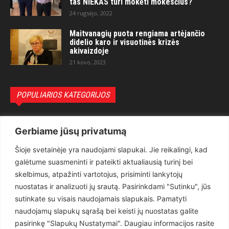
tas NIEKAS turi mokėti mokesčius?“
24 rugsėjo, 2022
Maitvanagių puota rengiama artėjančio
didelio karo ir visuotinės krizės
akivaizdoje
21 kovo, 2023
POPULIARIOS KATEGORIJOS
Politika
3281
Gerbiame jūsų privatumą
Nuomonės
2174
Šioje svetainėje yra naudojami slapukai. Jie reikalingi, kad
Teisėsauga
1497
galėtume suasmeninti ir pateikti aktualiausią turinį bei
Aktualu
1373
skelbimus, atpažinti vartotojus, prisiminti lankytojų
Lietuva
619
nuostatas ir analizuoti jų srautą. Pasirinkdami "Sutinku", jūs
sutinkate su visais naudojamais slapukais. Pamatyti
Pasaulis
560
naudojamų slapukų sąrašą bei keisti jų nuostatas galite
Статьи на русском
282
pasirinkę "Slapukų Nustatymai". Daugiau informacijos rasite