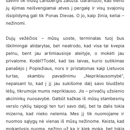
savimi tik mūsų Lansbergis žaidžia. Garantuoti, kad vieno
jų ėjimas neišvengiamai atves į pergalę ir visų svajonių
išsipildymą gali tik Ponas Dievas. O jo, kaip žinia, keliai –
nežinomi.
Dujų vežėčios – mūsų uoste, terminalas tuoj bus
iškilmingai atidarytas, bet neatrodo, kad visa tai kvepia
pelnu, bent jau artimiausioje ateityje, o mokėti jau
privalome. Kodėl?Todėl, kad tas laivas, kurio sutikimas
panašėjo į Popiežiaus, nors ir pristatomas kaip Lietuvos
turtas, skambiu pavadinimu „Nepriklausomybė“,
nepaisant to, kad į jį jau sukišome dalį savo biudžeto
lėšų, tikrumoje mums nepriklauso. Jis – privačių užsienio
akcininkų nuosavybė. Galbūt kažkas iš mūsų stambesnių
verslo ryklių taipogi ten turi savo dalį, bet ta dalis tokia
mizerna, kad nieko nelemia. Mes jį tik nuomojame ir
nuomos sąlygų nė vienas iš mūsų nežinome. Keista, kad
mokantysis nuomą, nežino už ką ir kiek moka, bet tokia