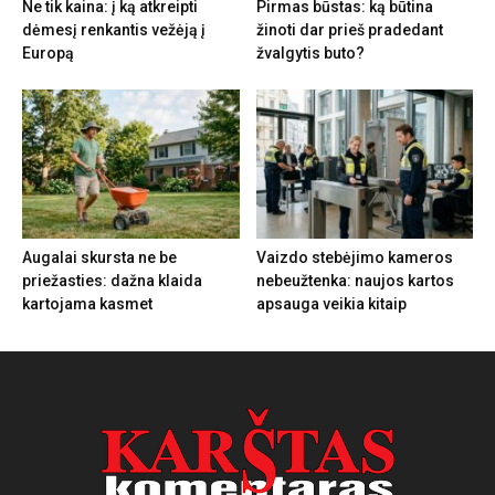
Ne tik kaina: į ką atkreipti
Pirmas būstas: ką būtina
dėmesį renkantis vežėją į
žinoti dar prieš pradedant
Europą
žvalgytis buto?
Augalai skursta ne be
Vaizdo stebėjimo kameros
priežasties: dažna klaida
nebeužtenka: naujos kartos
kartojama kasmet
apsauga veikia kitaip