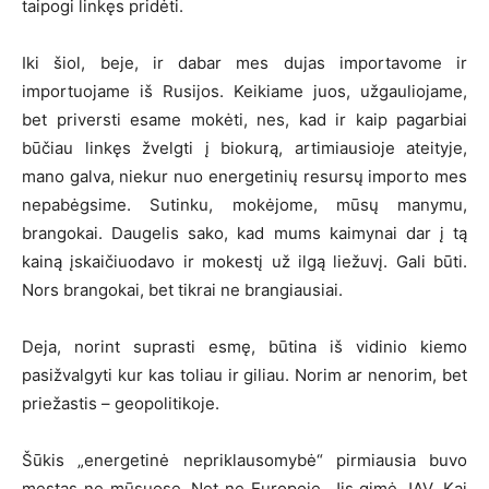
taipogi linkęs pridėti.
Iki šiol, beje, ir dabar mes dujas importavome ir
importuojame iš Rusijos. Keikiame juos, užgauliojame,
bet priversti esame mokėti, nes, kad ir kaip pagarbiai
būčiau linkęs žvelgti į biokurą, artimiausioje ateityje,
mano galva, niekur nuo energetinių resursų importo mes
nepabėgsime. Sutinku, mokėjome, mūsų manymu,
brangokai. Daugelis sako, kad mums kaimynai dar į tą
kainą įskaičiuodavo ir mokestį už ilgą liežuvį. Gali būti.
Nors brangokai, bet tikrai ne brangiausiai.
Deja, norint suprasti esmę, būtina iš vidinio kiemo
pasižvalgyti kur kas toliau ir giliau. Norim ar nenorim, bet
priežastis – geopolitikoje.
Šūkis „energetinė nepriklausomybė“ pirmiausia buvo
mestas ne mūsuose. Net ne Europoje. Jis gimė JAV. Kai