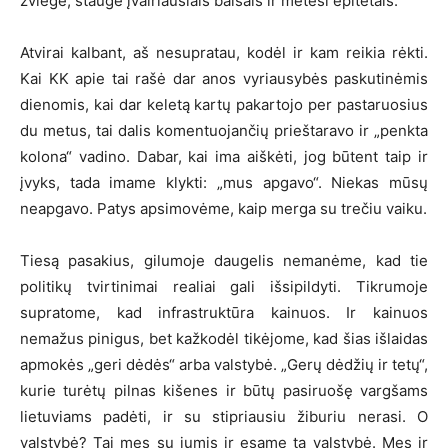
žviegė, staugė įvairiausiais balsais ir mėtėsi epitetais.
Atvirai kalbant, aš nesupratau, kodėl ir kam reikia rėkti.
Kai KK apie tai rašė dar anos vyriausybės paskutinėmis
dienomis, kai dar keletą kartų pakartojo per pastaruosius
du metus, tai dalis komentuojančių prieštaravo ir „penkta
kolona“ vadino. Dabar, kai ima aiškėti, jog būtent taip ir
įvyks, tada imame klykti: „mus apgavo“. Niekas mūsų
neapgavo. Patys apsimovėme, kaip merga su trečiu vaiku.
Tiesą pasakius, gilumoje daugelis nemanėme, kad tie
politikų tvirtinimai realiai gali išsipildyti. Tikrumoje
supratome, kad infrastruktūra kainuos. Ir kainuos
nemažus pinigus, bet kažkodėl tikėjome, kad šias išlaidas
apmokės „geri dėdės“ arba valstybė. „Gerų dėdžių ir tetų“,
kurie turėtų pilnas kišenes ir būtų pasiruošę vargšams
lietuviams padėti, ir su stipriausiu žiburiu nerasi. O
valstybė? Tai mes su jumis ir esame ta valstybė. Mes ir