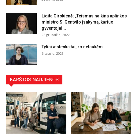
Ligita Girskienė: „Teismas naikina aplinkos
ministro S. Gentvilo įsakymą, kuriuo
gyventojai...
22 gruodžio, 2022
Tyliai atslenka tai, ko nelaukėm
6 sausio, 2023
KARŠTOS NAUJIENOS