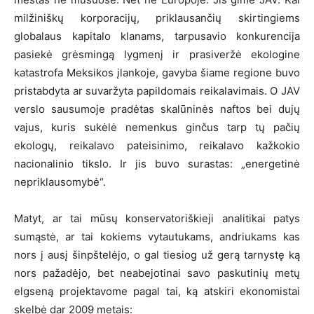
milžiniškų korporacijų, priklausančių skirtingiems
globalaus kapitalo klanams, tarpusavio konkurencija
pasiekė grėsmingą lygmenį ir prasiveržė ekologine
katastrofa Meksikos įlankoje, gavyba šiame regione buvo
pristabdyta ar suvaržyta papildomais reikalavimais. O JAV
verslo sausumoje pradėtas skalūninės naftos bei dujų
vajus, kuris sukėlė nemenkus ginčus tarp tų pačių
ekologų, reikalavo pateisinimo, reikalavo kažkokio
nacionalinio tikslo. Ir jis buvo surastas: „energetinė
nepriklausomybė“.
Matyt, ar tai mūsų konservatoriškieji analitikai patys
sumąstė, ar tai kokiems vytautukams, andriukams kas
nors į ausį šinpštelėjo, o gal tiesiog už gerą tarnystę ką
nors pažadėjo, bet neabejotinai savo paskutinių metų
elgseną projektavome pagal tai, ką atskiri ekonomistai
skelbė dar 2009 metais: