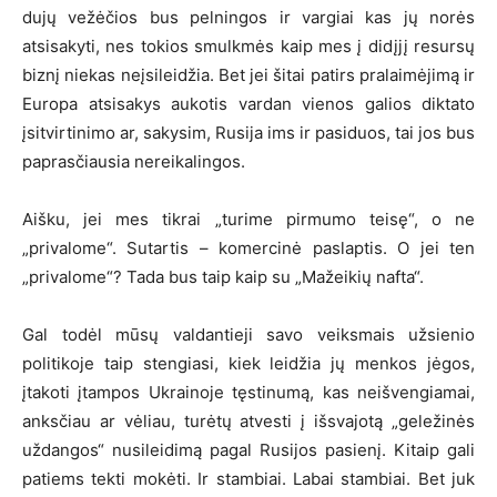
dujų vežėčios bus pelningos ir vargiai kas jų norės
atsisakyti, nes tokios smulkmės kaip mes į didįjį resursų
biznį niekas neįsileidžia. Bet jei šitai patirs pralaimėjimą ir
Europa atsisakys aukotis vardan vienos galios diktato
įsitvirtinimo ar, sakysim, Rusija ims ir pasiduos, tai jos bus
paprasčiausia nereikalingos.
Aišku, jei mes tikrai „turime pirmumo teisę“, o ne
„privalome“. Sutartis – komercinė paslaptis. O jei ten
„privalome“? Tada bus taip kaip su „Mažeikių nafta“.
Gal todėl mūsų valdantieji savo veiksmais užsienio
politikoje taip stengiasi, kiek leidžia jų menkos jėgos,
įtakoti įtampos Ukrainoje tęstinumą, kas neišvengiamai,
anksčiau ar vėliau, turėtų atvesti į išsvajotą „geležinės
uždangos“ nusileidimą pagal Rusijos pasienį. Kitaip gali
patiems tekti mokėti. Ir stambiai. Labai stambiai. Bet juk