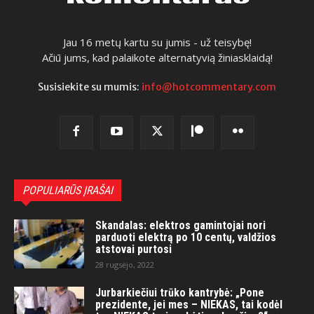
Jau 16 metų kartu su jumis - už teisybę!
Ačiū jums, kad palaikote alternatyvią žiniasklaidą!
Susisiekite su mumis:
info@hotcommentary.com
POPULIARŪS ĮRAŠAI
Skandalas: elektros gamintojai nori
parduoti elektrą po 10 centų, valdžios
atstovai purtosi
28 rugsėjo, 2022
Jurbarkiečiui trūko kantrybė: „Pone
prezidente, jei mes – NIEKAS, tai kodėl