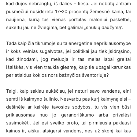
kad dujos nebrangtų, iš dalies – tiesa. Jei nebūtų antram
pusmečiui nusiderėta 17-20 procentų žemesnė kaina, tai
naujiena, kurią tas vienas portalas maloniai paskelbė,
sukeltų jau ne žviegimą, bet galimai „snukių daužymą“.
Tada kaip čia tikrumoje su ta energetine nepriklausomybe
ir koks velnias sugalvotas, jei politikai jau tiek įsidrąsino,
kad žinodami, jog meluoja ir tas melas labai greitai
išaiškės, vis vien traukia giesmę, kaip tie ubagai karunkas
per atlaidus kokios nors bažnyčios šventoriuje?
Taigi, kaip sakiau aukščiau, jei neturi savo vandens, eini
semti iš kaimyno šulinio. Nesvarbu pas kurį kaimyną eisi –
dešinėje ar kairėje tavosios sodybos, tu vis vien būsi
priklausomas nuo jo geranoriškumo arba privalėsi
susimokėti. Jei esi sveiko proto, tai pirmiausia paklausi
kainos ir, aišku, atsigersi vandens, nes už skonį kai kas