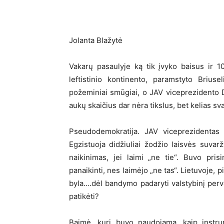
Jolanta Blažytė
Vakarų pasaulyje ką tik įvyko baisus ir 
leftistinio kontinento, paramstyto Briu
požeminiai smūgiai, o JAV viceprezidento 
aukų skaičius dar nėra tikslus, bet kelias sva
Pseudodemokratija. JAV viceprezidentas r
Egzistuoja didžiuliai žodžio laisvės suvar
naikinimas, jei laimi „ne tie“. Buvo pri
panaikinti, nes laimėjo „ne tas“. Lietuvoje, p
byla….dėl bandymo padaryti valstybinį perve
patikėti?
Baimė, kuri buvo naudojama, kaip instr