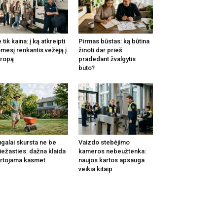
 tik kaina: į ką atkreipti
Pirmas būstas: ką būtina
mesį renkantis vežėją į
žinoti dar prieš
ropą
pradedant žvalgytis
buto?
galai skursta ne be
Vaizdo stebėjimo
iežasties: dažna klaida
kameros nebeužtenka:
rtojama kasmet
naujos kartos apsauga
veikia kitaip