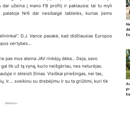
 dar užeina į mano FB profilį ir paklausia: tai tu myli
 palatoje Nr6 dar nesibaigė tabletės, kurias jiems
Ne
dė
Eu
ilininkai“. D.J. Vance pasakė, kad didžiausias Europos
uropos vertybės…
kurie pas mus ateina JAV rinkėjų dėka… Deja, savo
gal tik už tą vyną, kurio neišgėriau, nes neturėjau
lyje ir skleisti žinias. Visiškai priešingas, nei tas,
. Ir…. sveikinu su drebėjimu ir su ta griūtimi, kuri tik
Au
pr
ka
- Reklama -