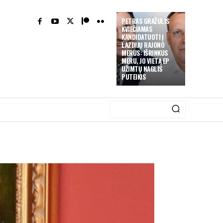
PETRAS GRAŽULIS
KVIEČIAMAS
KANDIDATUOTI Į
LAZDIJŲ RAJONO
MERUS: IŠRINKUS
MERU, JO VIETĄ EP
UŽIMTŲ NAGLIS
PUTEIKIS