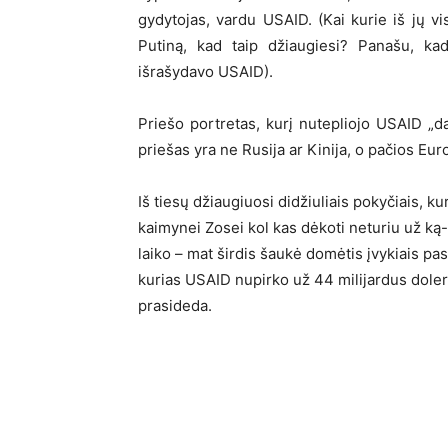
gydytojas, vardu USAID. (Kai kurie iš jų vis
Putiną, kad taip džiaugiesi? Panašu, kad
išrašydavo USAID).
Priešo portretas, kurį nutepliojo USAID „da
priešas yra ne Rusija ar Kinija, o pačios E
Iš tiesų džiaugiuosi didžiuliais pokyčiais, 
kaimynei Zosei kol kas dėkoti neturiu už ką- 
laiko – mat širdis šaukė domėtis įvykiais pasau
kurias USAID nupirko už 44 milijardus dolerių
prasideda.