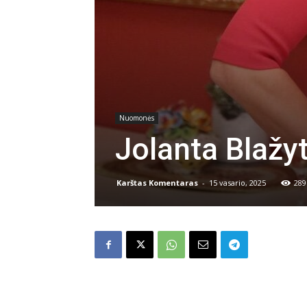
Nuomonės
Jolanta Blažy
Karštas Komentaras
-
15 vasario, 2025
289