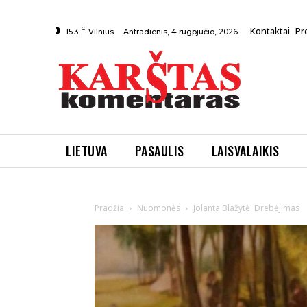
C
Kontaktai
Pr
Antradienis, 4 rugpjūčio, 2026
15.3
Vilnius
LIETUVA
PASAULIS
LAISVALAIKIS
Pradžia
Nuomonės
Jolanta Blažytė. Drebėjimas