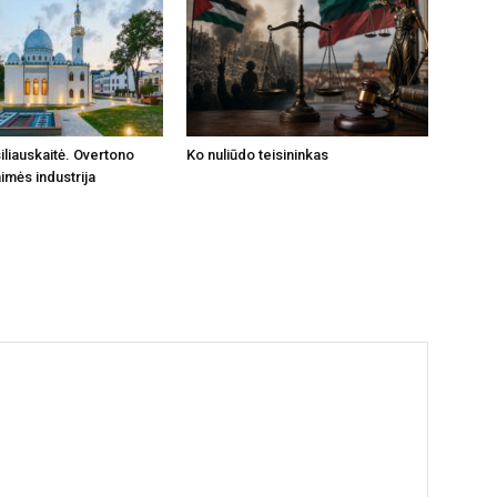
iliauskaitė. Overtono
Ko nuliūdo teisininkas
imės industrija