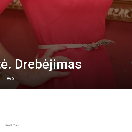
tė. Drebėjimas
0
- Reklama -