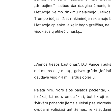
„drebėjimo“ atsibus dar daugiau žmonių ir 
Lietuvoje Seimo rinkimų nelaimėjo „Taikos 
Trumpo idėjas. (Net rinkiminėje reklamoje b
Lietuvoje aplenkė laiką ir bėgo greičiau, ne
visokiausių etikečių naštą…
„Vienos tiesos bastionas“. D.J. Vance į aukšč
nei mums eilę metų į galvas grūdo „leftist
gaudavę viso 44 milijardus dolerių.
Palata Nr6. Nors šios palatos pacientai, k
fiziškai, tai nors emociškai), bet tikroji r
švirkštu pabandė jiems suleisti pseudorealyb
cypdami voliojasi ant žemės, reikalaudam