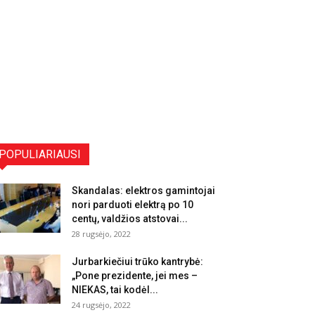
POPULIARIAUSI
Skandalas: elektros gamintojai
nori parduoti elektrą po 10
centų, valdžios atstovai...
28 rugsėjo, 2022
Jurbarkiečiui trūko kantrybė:
„Pone prezidente, jei mes –
NIEKAS, tai kodėl...
24 rugsėjo, 2022