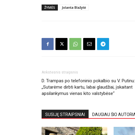
ŽYMĖS
Jolanta Blažytė
Ankstesnis straipsnis
D. Trampas po telefoninio pokalbio su V. Putinu:
„Sutarėme dirbti kartu, labai glaudžiai, įskaitant
apsilankymus vienas kito valstybėse“
SUSIJĘ STRAIPSNIAI
DAUGIAU ŠIO AUTORI