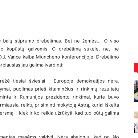
10 balų stiprumo drebėjimas. Bet ne žemės…. O viso
selio kopūstų galvomis. O drebėjimą sukėlė, ne, ne
D.J. Vance kalba Miuncheno konferencijoje. Drebėjimo
rbiausias jau galima įvardinti:
ėžė tiesiai šviesiai – Europoje demokratijos nėra.
žymai, puolimas prieš kitaminčius ir rinkimų rezultatų
siminta ir Rumunijos prezidento rinkimai, kurie buvo
irmiausia, reiktų prisiminti mokytoją Astrą, kuriai iškelta
rsmą – kiek ir ko reikia užrūkyti, kad tuo būtų galima
umentas masėms valdyti. Nėra abejonių, kad po šio