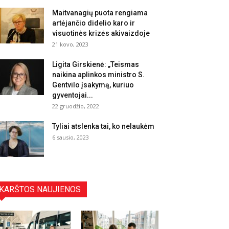
Maitvanagių puota rengiama
artėjančio didelio karo ir
visuotinės krizės akivaizdoje
21 kovo, 2023
Ligita Girskienė: „Teismas
naikina aplinkos ministro S.
Gentvilo įsakymą, kuriuo
gyventojai...
22 gruodžio, 2022
Tyliai atslenka tai, ko nelaukėm
6 sausio, 2023
KARŠTOS NAUJIENOS