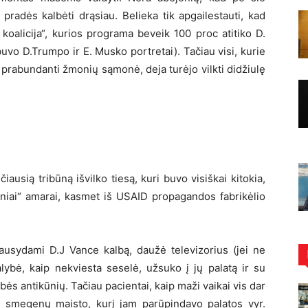
pradės kalbėti drąsiau. Belieka tik apgailestauti, kad
koalicija“, kurios programa beveik 100 proc atitiko D.
uvo D.Trumpo ir E. Musko portretai). Tačiau visi, kurie
i prabundanti žmonių sąmonė, deja turėjo vilkti didžiulę
iausią tribūną išvilko tiesą, kuri buvo visiškai kitokia,
iniai“ amarai, kasmet iš USAID propagandos fabrikėlio
lausydami D.J Vance kalbą, daužė televizorius (jei ne
ealybė, kaip nekviesta seselė, užsuko į jų palatą ir su
ės antikūnių. Tačiau pacientai, kaip maži vaikai vis dar
i smegenų maisto, kurį jam parūpindavo palatos vyr.