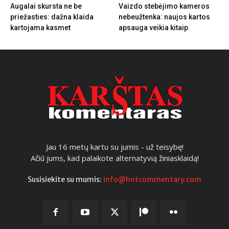
Augalai skursta ne be
Vaizdo stebėjimo kameros
priežasties: dažna klaida
nebeužtenka: naujos kartos
kartojama kasmet
apsauga veikia kitaip
Jau 16 metų kartu su jumis - už teisybę!
Ačiū jums, kad palaikote alternatyvią žiniasklaidą!
Susisiekite su mumis:
info@hotcommentary.com