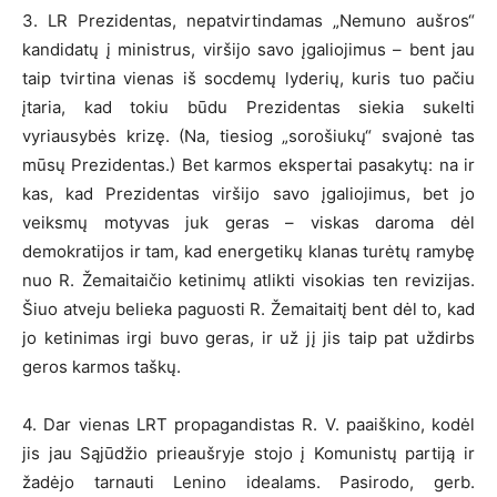
3. LR Prezidentas, nepatvirtindamas „Nemuno aušros“
kandidatų į ministrus, viršijo savo įgaliojimus – bent jau
taip tvirtina vienas iš socdemų lyderių, kuris tuo pačiu
įtaria, kad tokiu būdu Prezidentas siekia sukelti
vyriausybės krizę. (Na, tiesiog „sorošiukų“ svajonė tas
mūsų Prezidentas.) Bet karmos ekspertai pasakytų: na ir
kas, kad Prezidentas viršijo savo įgaliojimus, bet jo
veiksmų motyvas juk geras – viskas daroma dėl
demokratijos ir tam, kad energetikų klanas turėtų ramybę
nuo R. Žemaitaičio ketinimų atlikti visokias ten revizijas.
Šiuo atveju belieka paguosti R. Žemaitaitį bent dėl to, kad
jo ketinimas irgi buvo geras, ir už jį jis taip pat uždirbs
geros karmos taškų.
4. Dar vienas LRT propagandistas R. V. paaiškino, kodėl
jis jau Sąjūdžio prieaušryje stojo į Komunistų partiją ir
žadėjo tarnauti Lenino idealams. Pasirodo, gerb.