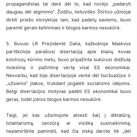
propagandistas tai darė dėl to, kad norėjo „padaryti
daugiau dėl atgimimo“. Žodžiu, lietuviško Štirlico užmojai
dirbti priešo stovykloje tam, kad padėtų saviems, buvo
paremti gerais ketinimais ir blogos karmos nesukūrė.
5. Buvusi LR Prezidentė Dalia, kažkokioje Maskvos
partškoloje parašiusi disertaciją apie klasių kovas
kolchozų kūrimo metu, buvo pripažinta sukūrusi didžiulę
mokslinę ir pažintinę vertę visai ES ekonomikai.
Nesvarbu, kad toje disertacijoje verkė dėl buržuazijos ir
„užsienio“ įtakos, trukdant įsigalėti socializmo idėjoms.
Betgi disertacijos motyvas padėti ES ekonomikai buvo
geras, todėl jokios blogos karmos nesukūrė.
Taigi, jei kas užsimojote atvesti šalį į diktatūrą,
totalitarizmą, cenzūrą ar visišką susinaikinimą,
nepamirškite paminėti, kad čia viską darote tik „dėl