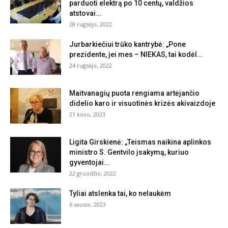
parduoti elektrą po 10 centų, valdžios
atstovai...
28 rugsėjo, 2022
Jurbarkiečiui trūko kantrybė: „Pone
prezidente, jei mes – NIEKAS, tai kodėl...
24 rugsėjo, 2022
Maitvanagių puota rengiama artėjančio
didelio karo ir visuotinės krizės akivaizdoje
21 kovo, 2023
Ligita Girskienė: „Teismas naikina aplinkos
ministro S. Gentvilo įsakymą, kuriuo
gyventojai...
22 gruodžio, 2022
Tyliai atslenka tai, ko nelaukėm
6 sausio, 2023