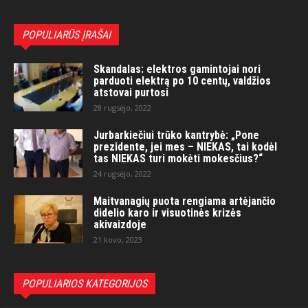
POPULIARŪS ĮRAŠAI
Skandalas: elektros gamintojai nori
parduoti elektrą po 10 centų, valdžios
atstovai purtosi
28 rugsėjo, 2022
Jurbarkiečiui trūko kantrybė: „Pone
prezidente, jei mes – NIEKAS, tai kodėl
tas NIEKAS turi mokėti mokesčius?“
24 rugsėjo, 2022
Maitvanagių puota rengiama artėjančio
didelio karo ir visuotinės krizės
akivaizdoje
21 kovo, 2023
POPULIARIOS KATEGORIJOS