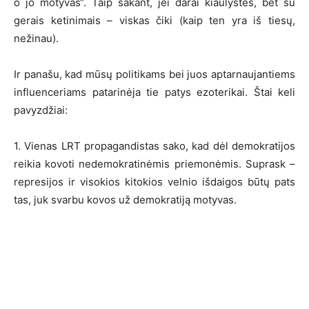
o jo motyvas“. Taip sakant, jei darai kiaulystes, bet su
gerais ketinimais – viskas čiki (kaip ten yra iš tiesų,
nežinau).
Ir panašu, kad mūsų politikams bei juos aptarnaujantiems
influenceriams patarinėja tie patys ezoterikai. Štai keli
pavyzdžiai:
1. Vienas LRT propagandistas sako, kad dėl demokratijos
reikia kovoti nedemokratinėmis priemonėmis. Suprask –
represijos ir visokios kitokios velnio išdaigos būtų pats
tas, juk svarbu kovos už demokratiją motyvas.