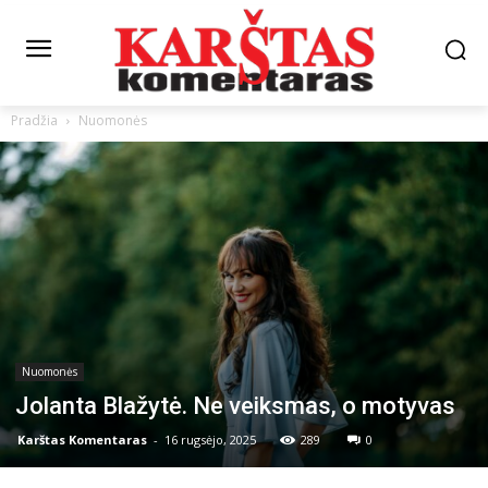
Pradžia
Nuomonės
Nuomonės
Jolanta Blažytė. Ne veiksmas, o motyvas
Karštas Komentaras
-
16 rugsėjo, 2025
289
0