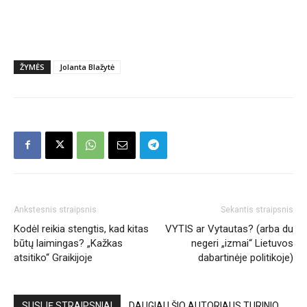
ŽYMĖS
Jolanta Blažytė
Ankstesnis straipsnis
Sekantis straipsnis
Kodėl reikia stengtis, kad kitas
VYTIS ar Vytautas? (arba du
būtų laimingas? „Kažkas
negeri „izmai“ Lietuvos
atsitiko“ Graikijoje
dabartinėje politikoje)
SUSIJĘ STRAIPSNIAI
DAUGIAU ŠIO AUTORIAUS TURINIO