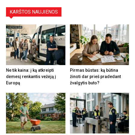
KARŠTOS NAUJIENOS
Ne tik kaina: į ką atkreipti
Pirmas būstas: ką būtina
dėmesį renkantis vežėją į
žinoti dar prieš pradedant
Europą
žvalgytis buto?