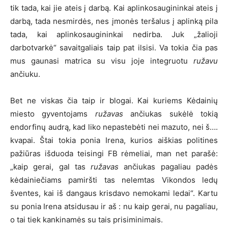
tik tada, kai jie ateis į darbą. Kai aplinkosaugininkai ateis į
darbą, tada nesmirdės, nes įmonės teršalus į aplinką pila
tada, kai aplinkosaugininkai nedirba. Juk „žalioji
darbotvarkė“ savaitgaliais taip pat ilsisi. Va tokia čia pas
mus gaunasi matrica su visu joje integruotu
ružavu
ančiuku.
Bet ne viskas čia taip ir blogai. Kai kuriems Kėdainių
miesto gyventojams
ružavas
ančiukas sukėlė tokią
endorfinų audrą, kad liko nepastebėti nei mazuto, nei š….
kvapai. Štai tokia ponia Irena, kurios aiškias politines
pažiūras išduoda teisingi FB rėmeliai, man net parašė:
„kaip gerai, gal tas
ružavas
ančiukas pagaliau padės
kėdainiečiams pamiršti tas nelemtas Vikondos ledų
šventes, kai iš dangaus krisdavo nemokami ledai“. Kartu
su ponia Irena atsidusau ir aš : nu kaip gerai, nu pagaliau,
o tai tiek kankinamės su tais prisiminimais.