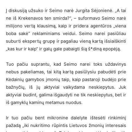
Į diskusiją užsuko ir Seimo narė Jurgita Sėjonienė. „A tai
ne iš Krekenavos ten smirda?“, – suformavo Seimo narė
milijono vertą klausimą, kaip ir pridera agentūros „viena
boba sakė“ reklaminiams veidui. Seimo narei pasiūliau
suburti ekspertų grupę ir pagaliau vieną kartą išsiaiškinti
„kas kur ir kaip“ ir galų gale pabaigti šią š*diną epopėją.
Tuo pačiu suprantu, kad Seimo narei toks uždavinys
nebus pakeliamas, tai kitą kartą pasiūlysiu pabudėti prie
Kėdainių gamybos įmonių taip, kaip pastaroji budėjo prie
bažnyčių, iš jų aktyviai vaikydama neskiepytus. Juk
aktyviai budint, galima išgaudyti ne tik neskiepytus, bet ir
iš gamyklų kaminų metamus nuodus.
Ir tuo pačiu bent mikronine dalelyte ištesėti rinkiminį
pažadą „iki nukritimo rūpintis Lietuvos žmonių interesais