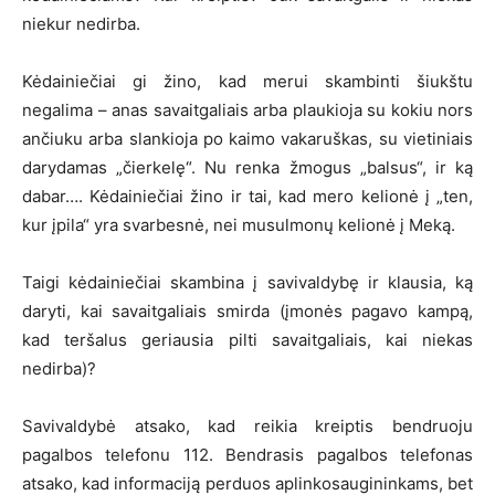
niekur nedirba.
Kėdainiečiai gi žino, kad merui skambinti šiukštu
negalima – anas savaitgaliais arba plaukioja su kokiu nors
ančiuku arba slankioja po kaimo vakaruškas, su vietiniais
darydamas „čierkelę“. Nu renka žmogus „balsus“, ir ką
dabar…. Kėdainiečiai žino ir tai, kad mero kelionė į „ten,
kur įpila“ yra svarbesnė, nei musulmonų kelionė į Meką.
Taigi kėdainiečiai skambina į savivaldybę ir klausia, ką
daryti, kai savaitgaliais smirda (įmonės pagavo kampą,
kad teršalus geriausia pilti savaitgaliais, kai niekas
nedirba)?
Savivaldybė atsako, kad reikia kreiptis bendruoju
pagalbos telefonu 112. Bendrasis pagalbos telefonas
atsako, kad informaciją perduos aplinkosaugininkams, bet