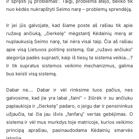
ir spręsti jų problemas“. Taigi, problema atėjo, beliko tik
nuo kėdės nukrapštyti Seimo narę – problemų sprendėją.
Ir jei jūs galvojate, kad šiame poste aš rašiau tik apie
ružavą
ančiuką, „čierkelę“ mėgstantį Kėdainių merą ar
nuplaukusią Seimo narę, tai nėra visai taip. Čia aš rašiau
apie visą Lietuvos politinę sistemą. Gal „ružavo ančiuko“
alegorija padės suprasti, kaip iš tiesų ta sistema veikia….?
Ir tik supratus sistemos veikimo mechanizmus, galima
bus keisti visą sistemą.
Dabar ne…. Dabar ir vėl rinksime tuos pačius, nes
galvosime, kad jie yra labai „faini“ – žiūrėk ir su ančiuku
paplaukioja ir „čierkelę“ padaro, o jeigu dar ir pensininkus
užjaučia, tai čia jau išvis „fanfarų“ vertas gebėjimas. O
sistema ir vėl mus murkdys toje matricoje, kurios veikimo
principą aprašiau, pasinaudodama Kėdainių smarvės
istorija.