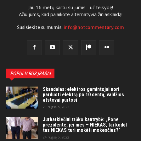
Jau 16 metų kartu su jumis - už teisybę!
Ačiū jums, kad palaikote alternatyvią žiniasklaidą!
Susisiekite su mumis:
info@hotcommentary.com
POPULIARŪS ĮRAŠAI
Skandalas: elektros gamintojai nori
parduoti elektrą po 10 centų, valdžios
atstovai purtosi
28 rugsėjo, 2022
Jurbarkiečiui trūko kantrybė: „Pone
prezidente, jei mes – NIEKAS, tai kodėl
tas NIEKAS turi mokėti mokesčius?“
24 rugsėjo, 2022