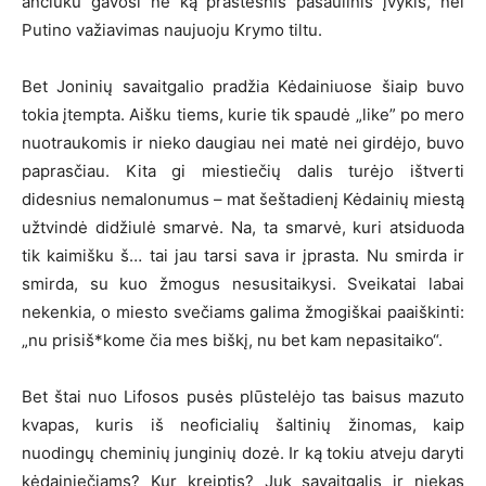
ančiuku gavosi ne ką prastesnis pasaulinis įvykis, nei
Putino važiavimas naujuoju Krymo tiltu.
Bet Joninių savaitgalio pradžia Kėdainiuose šiaip buvo
tokia įtempta. Aišku tiems, kurie tik spaudė „like” po mero
nuotraukomis ir nieko daugiau nei matė nei girdėjo, buvo
paprasčiau. Kita gi miestiečių dalis turėjo ištverti
didesnius nemalonumus – mat šeštadienį Kėdainių miestą
užtvindė didžiulė smarvė. Na, ta smarvė, kuri atsiduoda
tik kaimišku š… tai jau tarsi sava ir įprasta. Nu smirda ir
smirda, su kuo žmogus nesusitaikysi. Sveikatai labai
nekenkia, o miesto svečiams galima žmogiškai paaiškinti:
„nu prisiš*kome čia mes biškį, nu bet kam nepasitaiko“.
Bet štai nuo Lifosos pusės plūstelėjo tas baisus mazuto
kvapas, kuris iš neoficialių šaltinių žinomas, kaip
nuodingų cheminių junginių dozė. Ir ką tokiu atveju daryti
kėdainiečiams? Kur kreiptis? Juk savaitgalis ir niekas