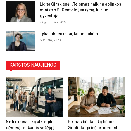
Ligita Girskienė: „Teismas naikina aplinkos
ministro S. Gentvilo įsakymą, kuriuo
gyventojai...
22 gruodžio, 2022
Tyliai atslenka tai, ko nelaukėm
6 sausio, 2023
KARŠTOS NAUJIENOS
Ne tik kaina: į ką atkreipti
Pirmas būstas: ką būtina
dėmesį renkantis vežėją į
žinoti dar prieš pradedant