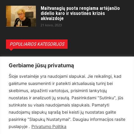
Maitvanagių puota rengiama artėjančio
didelio karo ir visuotinės krizės
akivaizdoje
21 kovo, 2023
POPULIARIOS KATEGORIJOS
Politika
3281
Gerbiame jūsų privatumą
Nuomonės
2174
Šioje svetainėje yra naudojami slapukai. Jie reikalingi, kad
Teisėsauga
1497
galėtume suasmeninti ir pateikti aktualiausią turinį bei
Aktualu
1373
skelbimus, atpažinti vartotojus, prisiminti lankytojų
Lietuva
619
nuostatas ir analizuoti jų srautą. Pasirinkdami "Sutinku", jūs
sutinkate su visais naudojamais slapukais. Pamatyti
Pasaulis
560
naudojamų slapukų sąrašą bei keisti jų nuostatas galite
Статьи на русском
282
pasirinkę "Slapukų Nustatymai". Daugiau informacijos rasite
Articles in english
160
puslapyje .
Privatumo Politika
Muzika
116