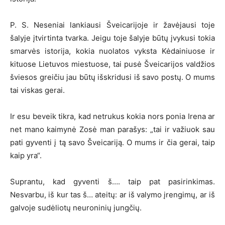
P. S. Neseniai lankiausi Šveicarijoje ir žavėjausi toje
šalyje įtvirtinta tvarka. Jeigu toje šalyje būtų įvykusi tokia
smarvės istorija, kokia nuolatos vyksta Kėdainiuose ir
kituose Lietuvos miestuose, tai pusė Šveicarijos valdžios
šviesos greičiu jau būtų išskridusi iš savo postų. O mums
tai viskas gerai.
Ir esu beveik tikra, kad netrukus kokia nors ponia Irena ar
net mano kaimynė Zosė man parašys: „tai ir važiuok sau
pati gyventi į tą savo Šveicariją. O mums ir čia gerai, taip
kaip yra“.
Suprantu, kad gyventi š…. taip pat pasirinkimas.
Nesvarbu, iš kur tas š… ateitų: ar iš valymo įrengimų, ar iš
galvoje sudėliotų neuroninių jungčių.