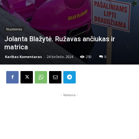
Nuomonės
Jolanta Blažytė. Ružavas ančiukas ir
matrica
Karštas Komentaras
-
24 birželio, 2024
250
0
- Reklama -