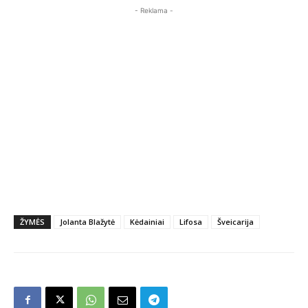
- Reklama -
ŽYMĖS
Jolanta Blažytė
Kėdainiai
Lifosa
Šveicarija