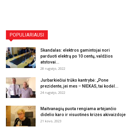
POPULIARIAUSI
Skandalas: elektros gamintojai nori
parduoti elektrą po 10 centų, valdžios
atstovai...
28 rugsėjo, 2022
Jurbarkiečiui trūko kantrybė: „Pone
prezidente, jei mes – NIEKAS, tai kodėl...
24 rugsėjo, 2022
Maitvanagių puota rengiama artėjančio
didelio karo ir visuotinės krizės akivaizdoje
21 kovo, 2023