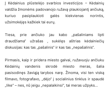
Į Kėdainius plūstelėjo svarbios investicijos – Kėdainių
valdžia žmonėms padovanojo
ružavą
plaukiojantį ančiuką,
kuriuo pasiplaukioti galės kiekvienas norintis,
užsimokėjęs kažkiek tai eurų.
Tiesa, prie ančiuko jau kabo „pašaliniams lipti
draudžiama“ užrašas , sukėlęs aštrias kėdainiečių
diskusijas: kas tas „pašalinis“ ir kas tas „nepašalinis“.
Pirmasis, kaip ir pridera miesto galvai,
ružavuoju
ančiuku
Kėdainių vandenis skrodė miesto meras, šalia
pasisodinęs žaviąją tarybos narę. Žinoma, visi ten viską
filmavo, fotografavo, „dėjo“ į socialinius tinklus ir spaudė
„like“ – nes, nū jeigu „nepalaikinsi“, tai meras užpyks…