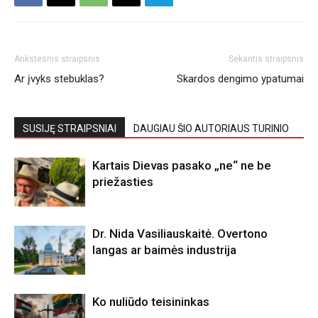
Ankstesnis straipsnis
Sekantis straipsnis
Ar įvyks stebuklas?
Skardos dengimo ypatumai
SUSIJĘ STRAIPSNIAI
DAUGIAU ŠIO AUTORIAUS TURINIO
Kartais Dievas pasako „ne“ ne be
priežasties
Dr. Nida Vasiliauskaitė. Overtono
langas ar baimės industrija
Ko nuliūdo teisininkas