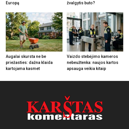
Europą
žvalgytis buto?
Augalai skursta ne be
Vaizdo stebėjimo kameros
priežasties: dažna klaida
nebeužtenka: naujos kartos
kartojama kasmet
apsauga veikia kitaip