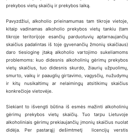
prekybos vietų skaičių ir prekybos laiką.
Pavyzdžiui, alkoholio prieinamumas tam tikroje vietoje,
kitaip vadinamas alkoholio prekybos vietų tankiu (tam
tikroje teritorijoje esančių parduotuvių aptarnaujančių
skaičius padalintas iš toje gyvenančių žmonių skaičiaus)
daro tiesioginę įtaką alkoholio vartojimo sukeliamoms
problemoms: kuo didesnis alkoholinių gėrimų prekybos
vietų skaičius, tuo didesnis skurdo, žiaurių užpuolimų,
smurto, vaikų ir paauglių girtavimo, vagysčių, nužudymų
ir kitų nusikaltimų ar nelaimingų atsitikimų skaičius
konkrečioje vietovėje.
Siekiant to išvengti būtina iš esmės mažinti alkoholinių
gėrimų prekybos vietų skaičių. Tuo tarpu Lietuvoje
alkoholiniais gėrimų prekiaujančių įmonių skaičius nuolat
didėja. Per pastarąjį dešimtmetį licencijų verstis