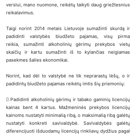
verslui, mano nuomone, reikėtų taikyti daug griežtesnius
reikalavimus.
Taigi norint 2014 metais Lietuvoje sumažinti skurdą ir
padidinti valstybės biudžeto pajamas, visų pirma
reikia, sumažinti alkoholinių gėrimų prekybos vietų
skaičių ir kartu sumažinti iš to kylančias neigiamas
pasekmes šalies ekonomikai.
Norint, kad dėl to valstybė ne tik neprarastų lėšų, o ir
padidintų biudžeto pajamas reikėtų imtis šių priemonių:
 Padidinti alkoholinių gėrimų ir tabako gaminių licencijų
kainas bent 4 kartus. Mažmeninės prekybos licencijų
kainoms nustatyti minimalią ribą, o maksimalią ribą galėtų
nustatyti konkreti savivaldybė. Savivaldybės galėtų
diferencijuoti išduodamų licencijų rinkliavų dydžius pagal