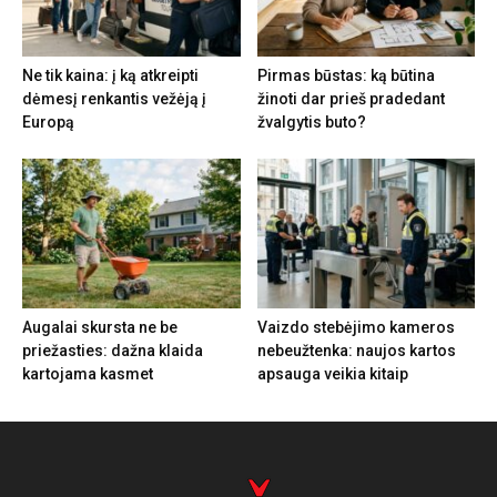
Ne tik kaina: į ką atkreipti
Pirmas būstas: ką būtina
dėmesį renkantis vežėją į
žinoti dar prieš pradedant
Europą
žvalgytis buto?
Augalai skursta ne be
Vaizdo stebėjimo kameros
priežasties: dažna klaida
nebeužtenka: naujos kartos
kartojama kasmet
apsauga veikia kitaip