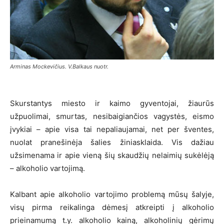
Arminas Mockevičius. V.Balkaus nuotr.
Skurstantys miesto ir kaimo gyventojai, žiaurūs
užpuolimai, smurtas, nesibaigiančios vagystės, eismo
įvykiai – apie visa tai nepaliaujamai, net per šventes,
nuolat pranešinėja šalies žiniasklaida. Vis dažiau
užsimenama ir apie vieną šių skaudžių nelaimių sukėlėją
– alkoholio vartojimą.
Kalbant apie alkoholio vartojimo problemą mūsų šalyje,
visų pirma reikalinga dėmesį atkreipti į alkoholio
prieinamumą t.y. alkoholio kainą, alkoholinių gėrimų