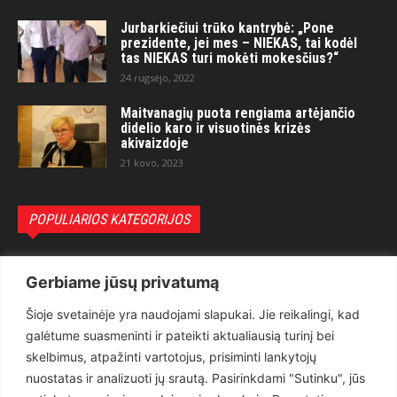
Jurbarkiečiui trūko kantrybė: „Pone
prezidente, jei mes – NIEKAS, tai kodėl
tas NIEKAS turi mokėti mokesčius?“
24 rugsėjo, 2022
Maitvanagių puota rengiama artėjančio
didelio karo ir visuotinės krizės
akivaizdoje
21 kovo, 2023
POPULIARIOS KATEGORIJOS
Politika
3281
Gerbiame jūsų privatumą
Nuomonės
2174
Šioje svetainėje yra naudojami slapukai. Jie reikalingi, kad
Teisėsauga
1497
galėtume suasmeninti ir pateikti aktualiausią turinį bei
Aktualu
1373
skelbimus, atpažinti vartotojus, prisiminti lankytojų
Lietuva
619
nuostatas ir analizuoti jų srautą. Pasirinkdami "Sutinku", jūs