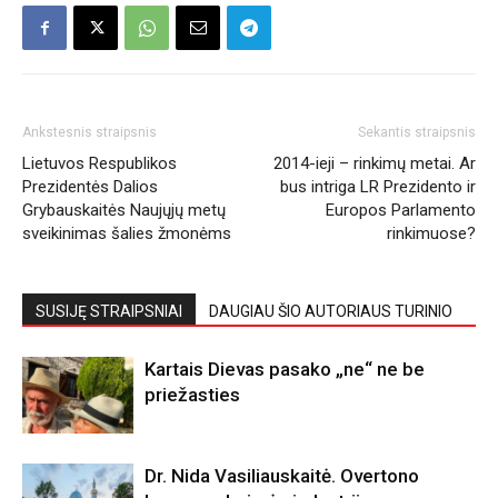
Ankstesnis straipsnis
Sekantis straipsnis
Lietuvos Respublikos
2014-ieji – rinkimų metai. Ar
Prezidentės Dalios
bus intriga LR Prezidento ir
Grybauskaitės Naujųjų metų
Europos Parlamento
sveikinimas šalies žmonėms
rinkimuose?
SUSIJĘ STRAIPSNIAI
DAUGIAU ŠIO AUTORIAUS TURINIO
Kartais Dievas pasako „ne“ ne be
priežasties
Dr. Nida Vasiliauskaitė. Overtono