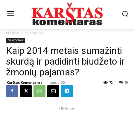
Pradžia
Nuomonės
Nuomonės
Kaip 2014 metais sumažinti
skurdą ir padidinti biudžeto ir
žmonių pajamas?
Karštas Komentaras
-
1 sausio, 2014
72
59
- Reklama -