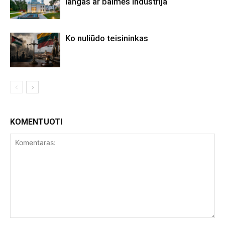
langas ar baimės industrija
Ko nuliūdo teisininkas
KOMENTUOTI