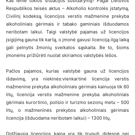
Kas lėmė tokios situacijos susidarymą? Pagal Lietuvos
Respublikos teisės aktus – Alkoholio kontrolės įstatymą,
Civilinį kodeksą, licencijos verstis mažmenine prekyba
alkoholiniais gėrimais ir tabako gaminiais išduodamos
neribotam laikui. Taigi valstybė pajamas už licencijos
įsigijimą gauna tik kartą, o įmonė gavusi licenciją ilgą laiką
gali pelnytis žmonių sveikatos sąskaita. Be to, šioms
įmonėms prižiūrėti nuolat skiriamos valstybės lėšos.
Pačios pajamos, kurias valstybė gauna už licencijos
išdavimą, yra niekinės:vienkartinė licencija verstis
mažmenine prekyba alkoholiniais gėrimais kainuoja tik 60
litų, licencija verstis mažmenine prekyba alkoholiniais
gėrimais kurortinio, poilsio ir turizmo sezonų metu – 500
litų, o mažmeninės prekybos alkoholiniais gėrimais
licencija (išduodama neribotam laikui) – 1300 litų.
Didžiausia licencijos kaina yra tik truputį didesnė nei