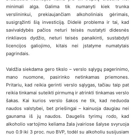
minimali alga. Galima tik numanyti kiek trunka
verslininkui, prekiaujančiam alkoholiniais gėrimais,
susigrąžinti šią investiciją. Didelė problema ir tai, kad
savivaldybės pačios neturi teisės nustatyti didesnės
rinkliavos dydžio, neturi teisės panaikinti, sustabdyti
licencijos galiojimo, kitais nei įstatyme numatytais
pagrindais.
Valdžia siekdama gero tikslo – verslo sąlygų pagerinimo,
mano nuomone, pasirinko netinkamas priemones.
Pritariu, kad reikia gerinti verslo sąlygas, tačiau taip pat
reikia tinkamai suteikti pirmumą ir atrinkti tinkamas verslo
šakas. Kai kurios verslo šakos ne tik, kad neduoda
naudos valstybei, bet priešingai – kainuoja daugiau nei
gaunama iš jų naudos. Daugelis tyrimų rodo, kad
alkoholio vartojimo keliama žala įvairiose šalyse svyruoja
nuo 0.9 iki 3 proc. nuo BVP, todėl su alkoholiu susijusiam