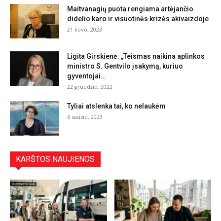
Maitvanagių puota rengiama artėjančio
didelio karo ir visuotinės krizės akivaizdoje
21 kovo, 2023
Ligita Girskienė: „Teismas naikina aplinkos
ministro S. Gentvilo įsakymą, kuriuo
gyventojai...
22 gruodžio, 2022
Tyliai atslenka tai, ko nelaukėm
6 sausio, 2023
KARŠTOS NAUJIENOS