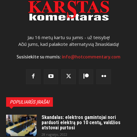
Jau 16 metų kartu su jumis - už teisybę!
Ačiū jums, kad palaikote alternatyvią žiniasklaidą!
Susisiekite su mumis:
info@hotcommentary.com
POPULIARŪS ĮRAŠAI
Skandalas: elektros gamintojai nori
parduoti elektrą po 10 centų, valdžios
atstovai purtosi
28 rugsėjo, 2022