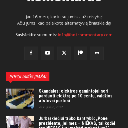
Jau 16 metų kartu su jumis - už teisybę!
Ačiū jums, kad palaikote alternatyvią žiniasklaidą!
Susisiekite su mumis:
info@hotcommentary.com
POPULIARŪS ĮRAŠAI
Skandalas: elektros gamintojai nori
parduoti elektrą po 10 centų, valdžios
atstovai purtosi
28 rugsėjo, 2022
Jurbarkiečiui trūko kantrybė: „Pone
prezidente, jei mes – NIEKAS, tai kodėl