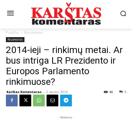
Pradžia
Nuomonės
Nuomonės
2014-ieji – rinkimų metai. Ar
bus intriga LR Prezidento ir
Europos Parlamento
rinkimuose?
Karštas Komentaras
-
2 sausio, 2014
46
5
- Reklama -