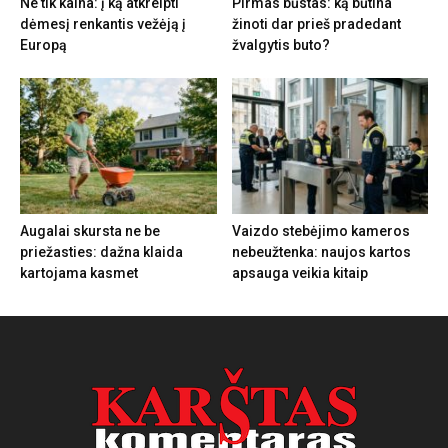
Ne tik kaina: į ką atkreipti
Pirmas būstas: ką būtina
dėmesį renkantis vežėją į
žinoti dar prieš pradedant
Europą
žvalgytis buto?
Augalai skursta ne be
Vaizdo stebėjimo kameros
priežasties: dažna klaida
nebeužtenka: naujos kartos
kartojama kasmet
apsauga veikia kitaip