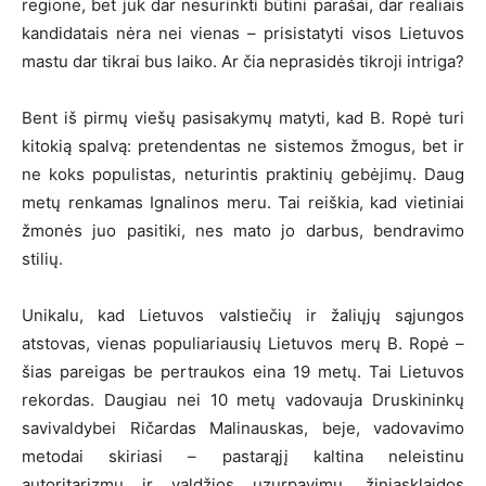
regione, bet juk dar nesurinkti būtini parašai, dar realiais
kandidatais nėra nei vienas – prisistatyti visos Lietuvos
mastu dar tikrai bus laiko. Ar čia neprasidės tikroji intriga?
Bent iš pirmų viešų pasisakymų matyti, kad B. Ropė turi
kitokią spalvą: pretendentas ne sistemos žmogus, bet ir
ne koks populistas, neturintis praktinių gebėjimų. Daug
metų renkamas Ignalinos meru. Tai reiškia, kad vietiniai
žmonės juo pasitiki, nes mato jo darbus, bendravimo
stilių.
Unikalu, kad Lietuvos valstiečių ir žaliųjų sąjungos
atstovas, vienas populiariausių Lietuvos merų B. Ropė –
šias pareigas be pertraukos eina 19 metų. Tai Lietuvos
rekordas. Daugiau nei 10 metų vadovauja Druskininkų
savivaldybei Ričardas Malinauskas, beje, vadovavimo
metodai skiriasi – pastarąjį kaltina neleistinu
autoritarizmu ir valdžios uzurpavimu, žiniasklaidos