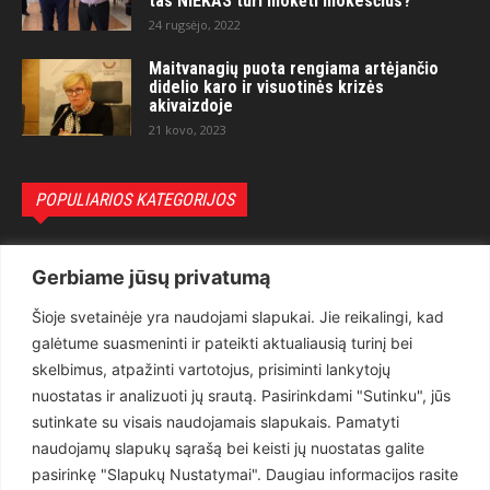
tas NIEKAS turi mokėti mokesčius?“
24 rugsėjo, 2022
Maitvanagių puota rengiama artėjančio
didelio karo ir visuotinės krizės
akivaizdoje
21 kovo, 2023
POPULIARIOS KATEGORIJOS
Politika
3281
Gerbiame jūsų privatumą
Nuomonės
2174
Šioje svetainėje yra naudojami slapukai. Jie reikalingi, kad
Teisėsauga
1497
galėtume suasmeninti ir pateikti aktualiausią turinį bei
Aktualu
1373
skelbimus, atpažinti vartotojus, prisiminti lankytojų
Lietuva
619
nuostatas ir analizuoti jų srautą. Pasirinkdami "Sutinku", jūs
sutinkate su visais naudojamais slapukais. Pamatyti
Pasaulis
560
naudojamų slapukų sąrašą bei keisti jų nuostatas galite
Статьи на русском
282
pasirinkę "Slapukų Nustatymai". Daugiau informacijos rasite