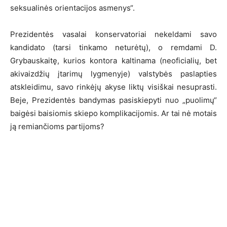
seksualinės orientacijos asmenys“.
Prezidentės vasalai konservatoriai nekeldami savo
kandidato (tarsi tinkamo neturėtų), o remdami D.
Grybauskaitę, kurios kontora kaltinama (neoficialių, bet
akivaizdžių įtarimų lygmenyje) valstybės paslapties
atskleidimu, savo rinkėjų akyse liktų visiškai nesuprasti.
Beje, Prezidentės bandymas pasiskiepyti nuo „puolimų“
baigėsi baisiomis skiepo komplikacijomis. Ar tai nė motais
ją remiančioms partijoms?