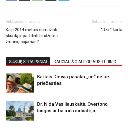
Ankstesnis straipsnis
Sekantis straipsnis
Kaip 2014 metais sumažinti
“Dzin” karta
skurdą ir padidinti biudžeto ir
žmonių pajamas?
SUSIJĘ STRAIPSNIAI
DAUGIAU ŠIO AUTORIAUS TURINIO
Kartais Dievas pasako „ne“ ne be
priežasties
Dr. Nida Vasiliauskaitė. Overtono
langas ar baimės industrija