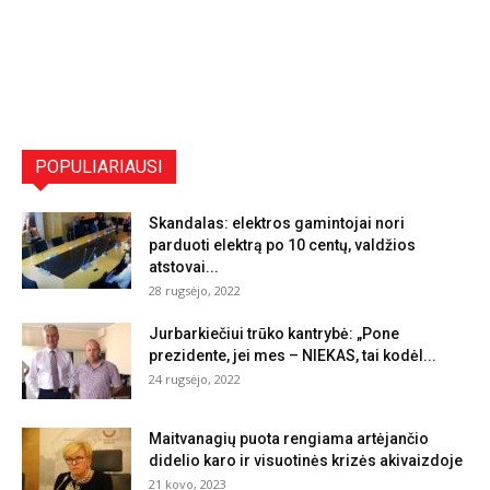
POPULIARIAUSI
Skandalas: elektros gamintojai nori
parduoti elektrą po 10 centų, valdžios
atstovai...
28 rugsėjo, 2022
Jurbarkiečiui trūko kantrybė: „Pone
prezidente, jei mes – NIEKAS, tai kodėl...
24 rugsėjo, 2022
Maitvanagių puota rengiama artėjančio
didelio karo ir visuotinės krizės akivaizdoje
21 kovo, 2023