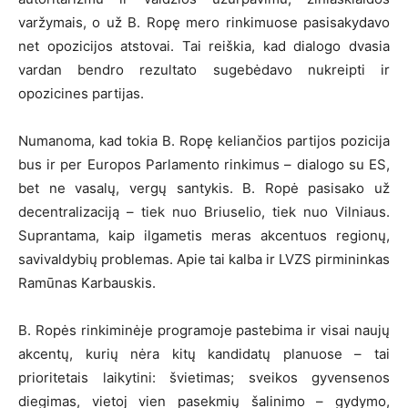
varžymais, o už B. Ropę mero rinkimuose pasisakydavo
net opozicijos atstovai. Tai reiškia, kad dialogo dvasia
vardan bendro rezultato sugebėdavo nukreipti ir
opozicines partijas.
Numanoma, kad tokia B. Ropę keliančios partijos pozicija
bus ir per Europos Parlamento rinkimus – dialogo su ES,
bet ne vasalų, vergų santykis. B. Ropė pasisako už
decentralizaciją – tiek nuo Briuselio, tiek nuo Vilniaus.
Suprantama, kaip ilgametis meras akcentuos regionų,
savivaldybių problemas. Apie tai kalba ir LVZS pirmininkas
Ramūnas Karbauskis.
B. Ropės rinkiminėje programoje pastebima ir visai naujų
akcentų, kurių nėra kitų kandidatų planuose – tai
prioritetais laikytini: švietimas; sveikos gyvensenos
diegimas, vietoj vien pasekmių šalinimo – gydymo,