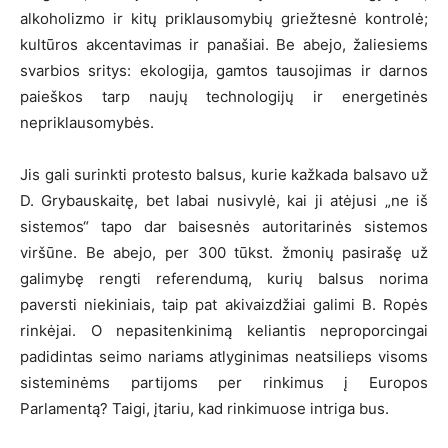
alkoholizmo ir kitų priklausomybių griežtesnė kontrolė;
kultūros akcentavimas ir panašiai. Be abejo, žaliesiems
svarbios sritys: ekologija, gamtos tausojimas ir darnos
paieškos tarp naujų technologijų ir energetinės
nepriklausomybės.
Jis gali surinkti protesto balsus, kurie kažkada balsavo už
D. Grybauskaitę, bet labai nusivylė, kai ji atėjusi „ne iš
sistemos“ tapo dar baisesnės autoritarinės sistemos
viršūne. Be abejo, per 300 tūkst. žmonių pasirašę už
galimybę rengti referendumą, kurių balsus norima
paversti niekiniais, taip pat akivaizdžiai galimi B. Ropės
rinkėjai. O nepasitenkinimą keliantis neproporcingai
padidintas seimo nariams atlyginimas neatsilieps visoms
sisteminėms partijoms per rinkimus į Europos
Parlamentą? Taigi, įtariu, kad rinkimuose intriga bus.