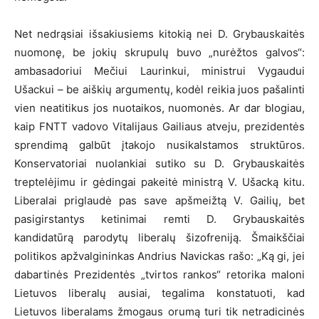
Net nedrąsiai išsakiusiems kitokią nei D. Grybauskaitės
nuomonę, be jokių skrupulų buvo „nurėžtos galvos“:
ambasadoriui Mečiui Laurinkui, ministrui Vygaudui
Ušackui – be aiškių argumentų, kodėl reikia juos pašalinti
vien neatitikus jos nuotaikos, nuomonės. Ar dar blogiau,
kaip FNTT vadovo Vitalijaus Gailiaus atveju, prezidentės
sprendimą galbūt įtakojo nusikalstamos struktūros.
Konservatoriai nuolankiai sutiko su D. Grybauskaitės
treptelėjimu ir gėdingai pakeitė ministrą V. Ušacką kitu.
Liberalai priglaudė pas save apšmeižtą V. Gailių, bet
pasigirstantys ketinimai remti D. Grybauskaitės
kandidatūrą parodytų liberalų šizofreniją. Šmaikščiai
politikos apžvalgininkas Andrius Navickas rašo: „Ką gi, jei
dabartinės Prezidentės „tvirtos rankos“ retorika maloni
Lietuvos liberalų ausiai, tegalima konstatuoti, kad
Lietuvos liberalams žmogaus orumą turi tik netradicinės