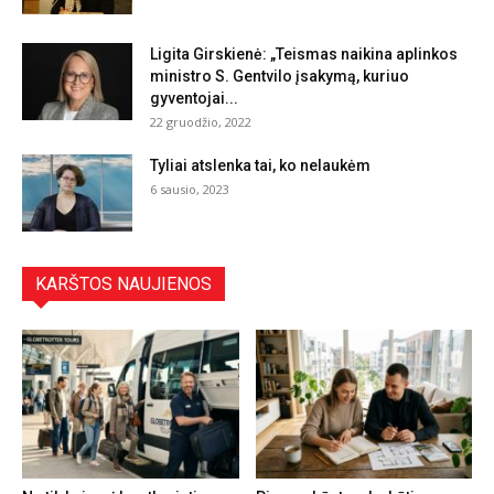
Ligita Girskienė: „Teismas naikina aplinkos
ministro S. Gentvilo įsakymą, kuriuo
gyventojai...
22 gruodžio, 2022
Tyliai atslenka tai, ko nelaukėm
6 sausio, 2023
KARŠTOS NAUJIENOS