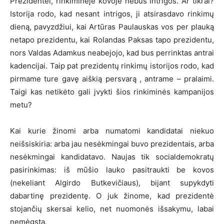
Prezidentei, rinkiminėje kovoje nebus intrigos. Ar tikrai?
Istorija rodo, kad nesant intrigos, ji atsirasdavo rinkimų
dieną, pavyzdžiui, kai Artūras Paulauskas vos per plauką
netapo prezidentu, kai Rolandas Paksas tapo prezidentu,
nors Valdas Adamkus neabejojo, kad bus perrinktas antrai
kadencijai. Taip pat prezidentų rinkimų istorijos rodo, kad
pirmame ture gavę aiškią persvarą , antrame – pralaimi.
Taigi kas netikėto gali įvykti šios rinkiminės kampanijos
metu?
Kai kurie žinomi arba numatomi kandidatai niekuo
neišsiskiria: arba jau nesėkmingai buvo prezidentais, arba
nesėkmingai kandidatavo. Naujas tik socialdemokratų
pasirinkimas: iš mūšio lauko pasitraukti be kovos
(nekeliant Algirdo Butkevičiaus), bijant supykdyti
dabartinę prezidentę. O juk žinome, kad prezidentė
stojančių skersai kelio, net nuomonės išsakymu, labai
nemėgsta.