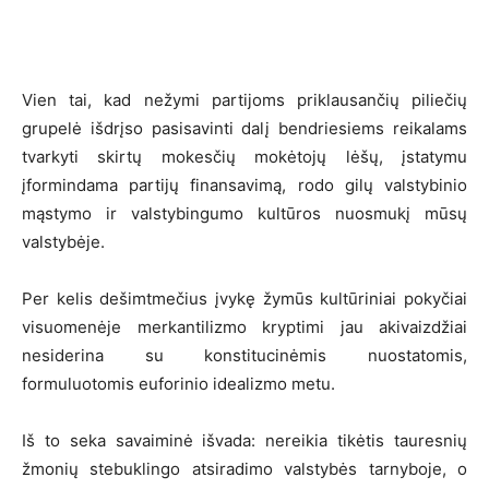
Vien tai, kad nežymi partijoms priklausančių piliečių
grupelė išdrįso pasisavinti dalį bendriesiems reikalams
tvarkyti skirtų mokesčių mokėtojų lėšų, įstatymu
įformindama partijų finansavimą, rodo gilų valstybinio
mąstymo ir valstybingumo kultūros nuosmukį mūsų
valstybėje.
Per kelis dešimtmečius įvykę žymūs kultūriniai pokyčiai
visuomenėje merkantilizmo kryptimi jau akivaizdžiai
nesiderina su konstitucinėmis nuostatomis,
formuluotomis euforinio idealizmo metu.
Iš to seka savaiminė išvada: nereikia tikėtis tauresnių
žmonių stebuklingo atsiradimo valstybės tarnyboje, o