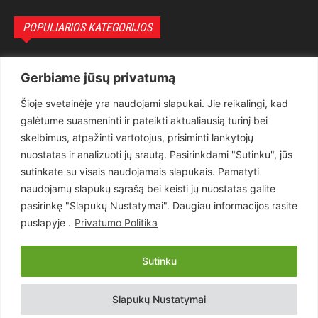
POPULIARIOS KATEGORIJOS
Politika
3281
Gerbiame jūsų privatumą
Nuomonės
2174
Šioje svetainėje yra naudojami slapukai. Jie reikalingi, kad
Teisėsauga
1497
galėtume suasmeninti ir pateikti aktualiausią turinį bei
Aktualu
1373
skelbimus, atpažinti vartotojus, prisiminti lankytojų
Lietuva
619
nuostatas ir analizuoti jų srautą. Pasirinkdami "Sutinku", jūs
sutinkate su visais naudojamais slapukais. Pamatyti
Pasaulis
560
naudojamų slapukų sąrašą bei keisti jų nuostatas galite
Статьи на русском
282
pasirinkę "Slapukų Nustatymai". Daugiau informacijos rasite
Articles in english
160
puslapyje .
Privatumo Politika
Muzika
116
Sutinku
Copyright © 2026 UAB „Goruva“. Visos teisės saugomos.
Slapukų Nustatymai