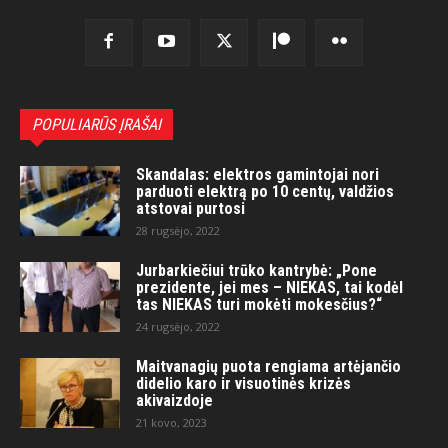
POPULIARŪS ĮRAŠAI
Skandalas: elektros gamintojai nori
parduoti elektrą po 10 centų, valdžios
atstovai purtosi
28 rugsėjo, 2022
Jurbarkiečiui trūko kantrybė: „Pone
prezidente, jei mes – NIEKAS, tai kodėl
tas NIEKAS turi mokėti mokesčius?“
24 rugsėjo, 2022
Maitvanagių puota rengiama artėjančio
didelio karo ir visuotinės krizės
akivaizdoje
21 kovo, 2023