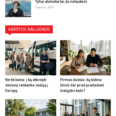
Tyliai atslenka tai, ko nelaukėm
6 sausio, 2023
KARŠTOS NAUJIENOS
Ne tik kaina: į ką atkreipti
Pirmas būstas: ką būtina
dėmesį renkantis vežėją į
žinoti dar prieš pradedant
Europą
žvalgytis buto?