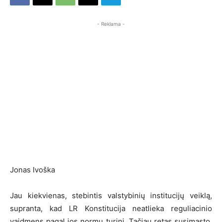
- Reklama -
Jonas Ivoška
Jau kiekvienas, stebintis valstybinių institucijų veiklą,
supranta, kad LR Konstitucija neatlieka reguliacinio
vaidmens pagal jos normų turinį. Tačiau retas susimąsto,