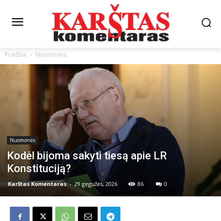
Pradžia
Nuomonės
Nuomonės
Kodėl bijoma sakyti tiesą apie LR
Konstituciją?
Karštas Komentaras
-
29 gegužės, 2026
86
0