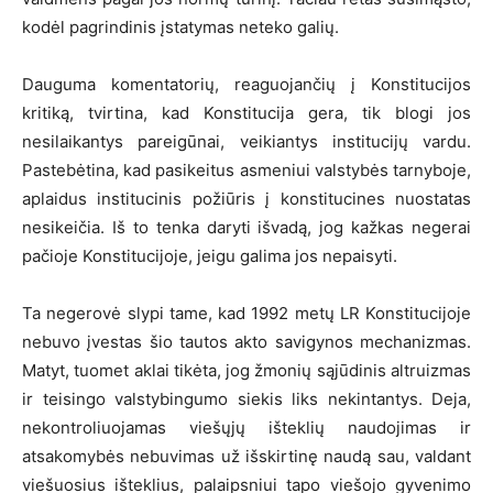
kodėl pagrindinis įstatymas neteko galių.
Dauguma komentatorių, reaguojančių į Konstitucijos
kritiką, tvirtina, kad Konstitucija gera, tik blogi jos
nesilaikantys pareigūnai, veikiantys institucijų vardu.
Pastebėtina, kad pasikeitus asmeniui valstybės tarnyboje,
aplaidus institucinis požiūris į konstitucines nuostatas
nesikeičia. Iš to tenka daryti išvadą, jog kažkas negerai
pačioje Konstitucijoje, jeigu galima jos nepaisyti.
Ta negerovė slypi tame, kad 1992 metų LR Konstitucijoje
nebuvo įvestas šio tautos akto savigynos mechanizmas.
Matyt, tuomet aklai tikėta, jog žmonių sąjūdinis altruizmas
ir teisingo valstybingumo siekis liks nekintantys. Deja,
nekontroliuojamas viešųjų išteklių naudojimas ir
atsakomybės nebuvimas už išskirtinę naudą sau, valdant
viešuosius išteklius, palaipsniui tapo viešojo gyvenimo