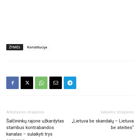
ŽYMĖS
Konstitucija
Ankstesnis straipsnis
Sekantis straipsnis
Šalčininkų rajone užkardytas
„Lietuva be skandalų – Lietuva
stambus kontrabandos
be ateities“
kanalas – sulaikyti trys