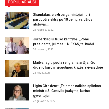
POPULIARIAUSI
Skandalas: elektros gamintojai nori
parduoti elektrą po 10 centų, valdžios
atstovai...
28 rugsėjo, 2022
Jurbarkiečiui trūko kantrybė: „Pone
prezidente, jei mes – NIEKAS, tai kodėl...
24 rugsėjo, 2022
Maitvanagių puota rengiama artėjančio
didelio karo ir visuotinės krizės akivaizdoje
21 kovo, 2023
Ligita Girskienė: „Teismas naikina aplinkos
ministro S. Gentvilo įsakymą, kuriuo
gyventojai...
22 gruodžio, 2022