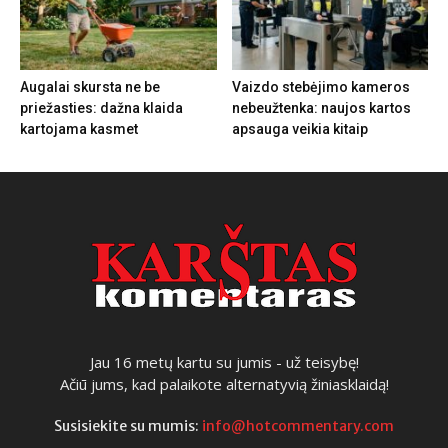
Augalai skursta ne be
Vaizdo stebėjimo kameros
priežasties: dažna klaida
nebeužtenka: naujos kartos
kartojama kasmet
apsauga veikia kitaip
Jau 16 metų kartu su jumis - už teisybę!
Ačiū jums, kad palaikote alternatyvią žiniasklaidą!
Susisiekite su mumis:
info@hotcommentary.com