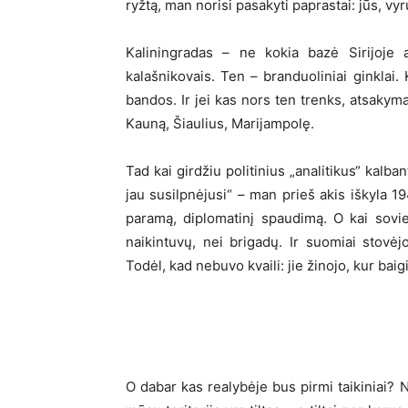
ryžtą, man norisi pasakyti paprastai: jūs, vyr
Kaliningradas – ne kokia bazė Sirijoje
kalašnikovais. Ten – branduoliniai ginklai. 
bandos. Ir jei kas nors ten trenks, atsakyma
Kauną, Šiaulius, Marijampolę.
Tad kai girdžiu politinius „analitikus“ kalba
jau susilpnėjusi“ – man prieš akis iškyla 
paramą, diplomatinį spaudimą. O kai sovi
naikintuvų, nei brigadų. Ir suomiai stovėjo
Todėl, kad nebuvo kvaili: jie žinojo, kur baig
O dabar kas realybėje bus pirmi taikiniai?