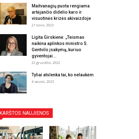
Maitvanagių puota rengiama
artėjančio didelio karo ir
visuotinės krizės akivaizdoje
21 kovo, 2023
Ligita Girskienė: „Teismas
naikina aplinkos ministro S.
Gentvilo įsakymą, kuriuo
gyventojai...
22 gruodžio, 2022
Tyliai atslenka tai, ko nelaukėm
6 sausio, 2023
KARŠTOS NAUJIENOS