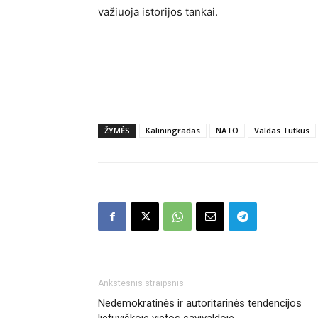
važiuoja istorijos tankai.
ŽYMĖS
Kaliningradas
NATO
Valdas Tutkus
Ankstesnis straipsnis
Nedemokratinės ir autoritarinės tendencijos