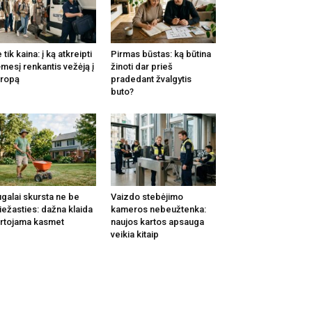
 tik kaina: į ką atkreipti
Pirmas būstas: ką būtina
mesį renkantis vežėją į
žinoti dar prieš
ropą
pradedant žvalgytis
buto?
galai skursta ne be
Vaizdo stebėjimo
iežasties: dažna klaida
kameros nebeužtenka:
rtojama kasmet
naujos kartos apsauga
veikia kitaip