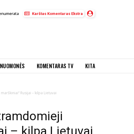
enumerata
Karštas Komentaras Ekstra
NUOMONĖS
KOMENTARAS TV
KITA
rškiniai“ Rusijai – kilpa Lietuvai
tramdomieji
ai – kilpa Lietuvai