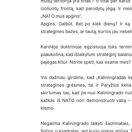
mūsų teritorija yra tiltas – o tiltai per kar
izoliuotų frontą, kad parodytų jėgą. Ir me
„NATO mus apgins“.
Apgins. Galbūt. Bet po kiek dienų? Ir ką
strategines bazes, ar tautą, kurios jau nebel
Karinėje doktrinoje egzistuoja toks termi
paaukotina, kad išlaikytum strateginį balans
pajėgas kitur. Norite spėti, kas esame mes?
Vis dažniau girdime, kad „Kaliningradas ke
strategines grėsmes, tai ir Paryžius kel
skirtumas tas, kad jie nuo Kaliningrado nut
kažkas iš NATO nori demonstruoti valią 
kiemo.
Negalima Kaliningrado laikyti šachmatais,
figūra, o kvadratas, ant kurio viskas griūva