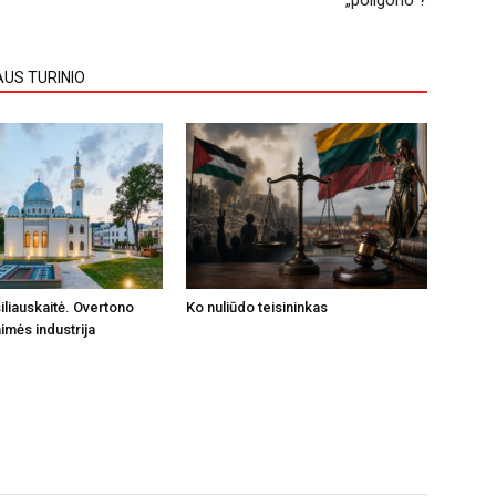
„poligono“?
AUS TURINIO
iliauskaitė. Overtono
Ko nuliūdo teisininkas
imės industrija