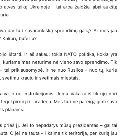
p atves taiką Ukrainoje – tai arba žaidžia labai aukštą
uria.
etuva dar turi savarankišką sprendimų galią? Ar mes jau
 Kalibrų buferiu?
bijo ištarti. Ir aš sakau: tokia NATO politika, kokia yra
tą, kuriame mes neturime nė vieno savo sprendimo. Tik
 – tai priklausomybė. Ir ne nuo Rusijos – nuo tų, kurie
s, svetimu krauju ir svetimais miestais.
galva, o ne instrukcijomis. Jeigu Vakarai iš tikrųjų nori
 tegul pirmi jį ir pradeda. Mes turime pareigą ginti savo
ms planams.
as prieš jį. Jei to nepadarys mūsų prezidentas – gal tai
ta. O jei ne tauta – liksime tik teritorija, per kurią jau