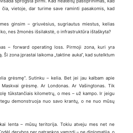
us visada sprogsta pirmi. Kad neateitų pastiprinimas, kad
s čia, vietoje, dar turime save raminti pasakomis, kad
 mes ginsim – griuvėsius, sugriautus miestus, kelias
iko, nes žmonės išsilakstė, o infrastruktūra ištaškyta?
nas – forward operating loss. Pirmoji zona, kuri yra
ą. Ši zona įprastai laikoma „taktine auka“, kad sutelktum
lia grėsmę“. Sutinku – kelia. Bet jei jau kalbam apie
ia Maskvai grėsmę. Ar Londonas. Ar Vašingtonas. Tik
olę tūkstančiais kilometrų, o mes – už kampo. Ir jeigu
– tegu demonstruoja nuo savo krantų, o ne nuo mūsų
 kai lenta – mūsų teritorija. Tokiu atveju mes net ne
. Todėl derybos per patrankos vamzdį – ne diplomatija, o