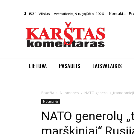
C
Kontaktai
Pr
Antradienis, 4 rugpjūčio, 2026
15.3
Vilnius
LIETUVA
PASAULIS
LAISVALAIKIS
Pradžia
Nuomonės
NATO generolų „tramdomieji ma
Nuomonės
NATO generolų „
marškiniai“ Rusij