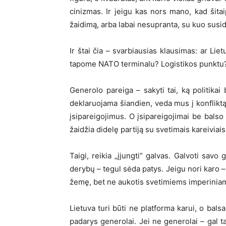
cinizmas. Ir jeigu kas nors mano, kad šitai
žaidimą, arba labai nesupranta, su kuo susid
Ir štai čia – svarbiausias klausimas: ar Li
tapome NATO terminalu? Logistikos punktu?
Generolo pareiga – sakyti tai, ką politikai 
deklaruojama šiandien, veda mus į konflik
įsipareigojimus. O įsipareigojimai be balso
žaidžia didelę partiją su svetimais kareiviai
Taigi, reikia „įjungti“ galvas. Galvoti savo 
derybų – tegul sėda patys. Jeigu nori karo –
žemę, bet ne aukotis svetimiems imperinia
Lietuva turi būti ne platforma karui, o bals
padarys generolai. Jei ne generolai – gal tau