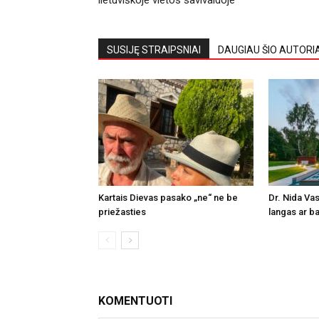
lietuviškoje vietos savivaldoje
SUSIJĘ STRAIPSNIAI
DAUGIAU ŠIO AUTORI
Kartais Dievas pasako „ne“ ne be
Dr. Nida Vas
priežasties
langas ar ba
KOMENTUOTI