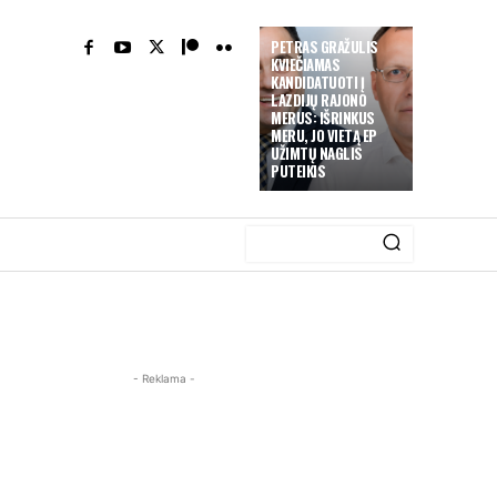
PETRAS GRAŽULIS
KVIEČIAMAS
KANDIDATUOTI Į
LAZDIJŲ RAJONO
MERUS: IŠRINKUS
MERU, JO VIETĄ EP
UŽIMTŲ NAGLIS
PUTEIKIS
- Reklama -