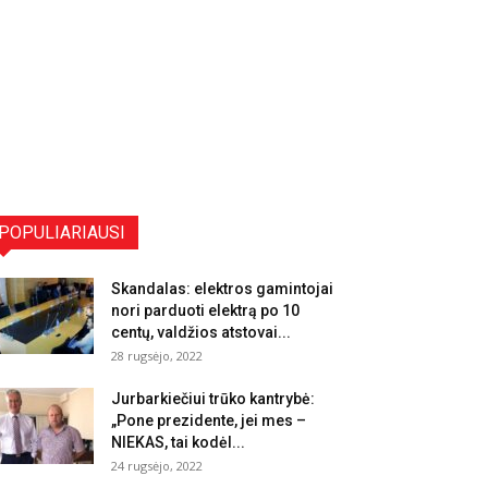
POPULIARIAUSI
Skandalas: elektros gamintojai
nori parduoti elektrą po 10
centų, valdžios atstovai...
28 rugsėjo, 2022
Jurbarkiečiui trūko kantrybė:
„Pone prezidente, jei mes –
NIEKAS, tai kodėl...
24 rugsėjo, 2022