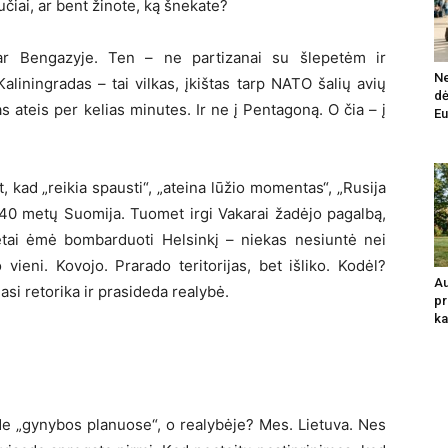
učiai, ar bent žinote, ką šnekate?
 ar Bengazyje. Ten – ne partizanai su šlepetėm ir
Ne
Kaliningradas – tai vilkas, įkištas tarp NATO šalių avių
dė
s ateis per kelias minutes. Ir ne į Pentagoną. O čia – į
Eu
nt, kad „reikia spausti“, „ateina lūžio momentas“, „Rusija
1940 metų Suomija. Tuomet irgi Vakarai žadėjo pagalbą,
etai ėmė bombarduoti Helsinkį – niekas nesiuntė nei
 vieni. Kovojo. Prarado teritorijas, bet išliko. Kodėl?
Au
iasi retorika ir prasideda realybė.
pr
ka
 Ne „gynybos planuose“, o realybėje? Mes. Lietuva. Nes