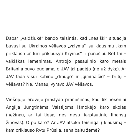
Dabar „valdžiukė“ bando teisintis, kad „neaiški“ situacija
buvusi su Ukrainos vėliavos „valymu“, su klausimu „kam
priklauso ar turi priklausyti Krymas“ ir panašiai. Bet tai –
vaikiškas lemenimas. Antrojo pasaulinio karo metais
Britanija buvo puolama, o JAV jai padėjo (ne už dyką). Ar
JAV tada visur kabino „draugo“ ir „giminaičio“ – britų –
vėliavas? Ne. Manau, vyravo JAV vėliavos.
Viešojoje erdvėje praslydo pranešimas, kad tik neseniai
Anglija Jungtinėms Valstijoms išmokėjo karo skolas
(nežinau, ar tai tiesa, nes nesu tarptautinių finansų
žinovas). O po karo? Ar JAV atsakė teisingai į klausimą –
kam priklauso Rytų Prūsija, sena baltų žemė?