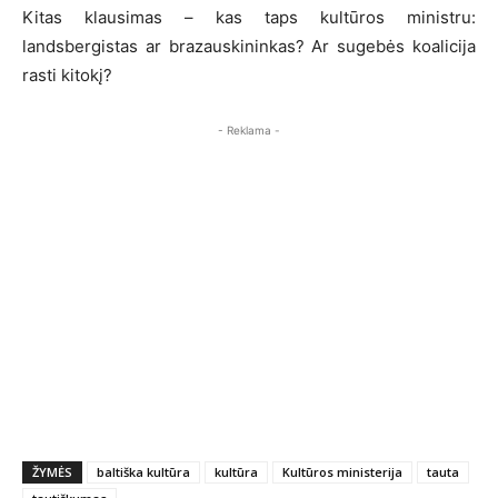
Kitas klausimas – kas taps kultūros ministru:
landsbergistas ar brazauskininkas? Ar sugebės koalicija
rasti kitokį?
- Reklama -
ŽYMĖS
baltiška kultūra
kultūra
Kultūros ministerija
tauta