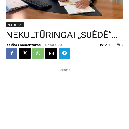
Nuomonės
NEKULTŪRINGAI „SUĖDĖ“…
Karštas Komentaras
-
6 spalio, 2025
203
0
- Reklama -