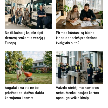
Ne tik kaina: į ką atkreipti
Pirmas būstas: ką būtina
dėmesį renkantis vežėją į
žinoti dar prieš pradedant
Europą
žvalgytis buto?
Augalai skursta ne be
Vaizdo stebėjimo kameros
priežasties: dažna klaida
nebeužtenka: naujos kartos
kartojama kasmet
apsauga veikia kitaip