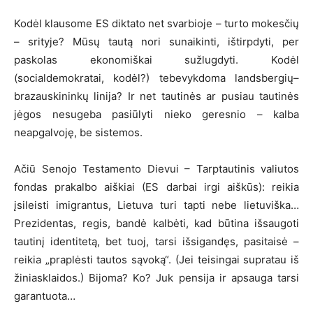
Kodėl klausome ES diktato net svarbioje – turto mokesčių
– srityje? Mūsų tautą nori sunaikinti, ištirpdyti, per
paskolas ekonomiškai sužlugdyti. Kodėl
(socialdemokratai, kodėl?) tebevykdoma landsbergių–
brazauskininkų linija? Ir net tautinės ar pusiau tautinės
jėgos nesugeba pasiūlyti nieko geresnio – kalba
neapgalvoję, be sistemos.
Ačiū Senojo Testamento Dievui – Tarptautinis valiutos
fondas prakalbo aiškiai (ES darbai irgi aiškūs): reikia
įsileisti imigrantus, Lietuva turi tapti nebe lietuviška…
Prezidentas, regis, bandė kalbėti, kad būtina išsaugoti
tautinį identitetą, bet tuoj, tarsi išsigandęs, pasitaisė –
reikia „praplėsti tautos sąvoką“. (Jei teisingai supratau iš
žiniasklaidos.) Bijoma? Ko? Juk pensija ir apsauga tarsi
garantuota…