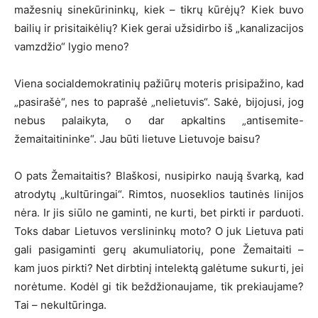
mažesnių sinekūrininkų, kiek – tikrų kūrėjų? Kiek buvo
bailių ir prisitaikėlių? Kiek gerai užsidirbo iš „kanalizacijos
vamzdžio“ lygio meno?
Viena socialdemokratinių pažiūrų moteris prisipažino, kad
„pasirašė“, nes to paprašė „nelietuvis“. Sakė, bijojusi, jog
nebus palaikyta, o dar apkaltins „antisemite-
žemaitaitininke“. Jau būti lietuve Lietuvoje baisu?
O pats Žemaitaitis? Blaškosi, nusipirko naują švarką, kad
atrodytų „kultūringai“. Rimtos, nuoseklios tautinės linijos
nėra. Ir jis siūlo ne gaminti, ne kurti, bet pirkti ir parduoti.
Toks dabar Lietuvos verslininkų moto? O juk Lietuva pati
gali pasigaminti gerų akumuliatorių, pone Žemaitaiti –
kam juos pirkti? Net dirbtinį intelektą galėtume sukurti, jei
norėtume. Kodėl gi tik beždžionaujame, tik prekiaujame?
Tai – nekultūringa.