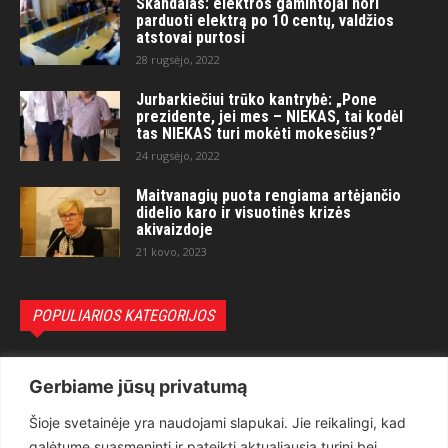
Skandalas: elektros gamintojai nori
parduoti elektrą po 10 centų, valdžios
atstovai purtosi
28 rugsėjo, 2022
Jurbarkiečiui trūko kantrybė: „Pone
prezidente, jei mes – NIEKAS, tai kodėl
tas NIEKAS turi mokėti mokesčius?“
24 rugsėjo, 2022
Maitvanagių puota rengiama artėjančio
didelio karo ir visuotinės krizės
akivaizdoje
21 kovo, 2023
POPULIARIOS KATEGORIJOS
Politika
3281
Gerbiame jūsų privatumą
Nuomonės
2174
Šioje svetainėje yra naudojami slapukai. Jie reikalingi, kad
Teisėsauga
1497
galėtume suasmeninti ir pateikti aktualiausią turinį bei