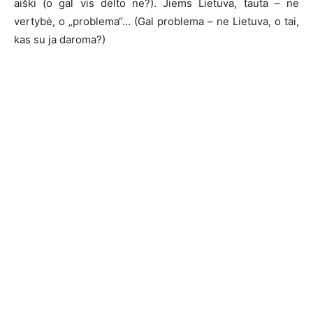
aiški (o gal vis dėlto ne?). Jiems Lietuva, tauta – ne
vertybė, o „problema“… (Gal problema – ne Lietuva, o tai,
kas su ja daroma?)