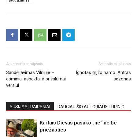
tautiškumas
Ankstesnis straipsnis
Sekantis straipsnis
Sandėliavimas Vilniuje –
Ignotas grįžo namo. Antras
esminiai aspektai ir privalumai
sezonas
verslui
SUSIJĘ STRAIPSNIAI
DAUGIAU ŠIO AUTORIAUS TURINIO
Kartais Dievas pasako „ne“ ne be
priežasties