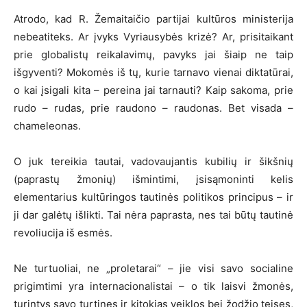
Atrodo, kad R. Žemaitaičio partijai kultūros ministerija
nebeatiteks. Ar įvyks Vyriausybės krizė? Ar, prisitaikant
prie globalistų reikalavimų, pavyks jai šiaip ne taip
išgyventi? Mokomės iš tų, kurie tarnavo vienai diktatūrai,
o kai įsigali kita – pereina jai tarnauti? Kaip sakoma, prie
rudo – rudas, prie raudono – raudonas. Bet visada –
chameleonas.
O juk tereikia tautai, vadovaujantis kubilių ir šikšnių
(paprastų žmonių) išmintimi, įsisąmoninti kelis
elementarius kultūringos tautinės politikos principus – ir
ji dar galėtų išlikti. Tai nėra paprasta, nes tai būtų tautinė
revoliucija iš esmės.
Ne turtuoliai, ne „proletarai“ – jie visi savo socialine
prigimtimi yra internacionalistai – o tik laisvi žmonės,
turintys savo turtines ir kitokias veiklos bei žodžio teises,