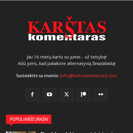
Jau 16 metų kartu su jumis - už teisybę!
Ačiū jums, kad palaikote alternatyvią žiniasklaidą!
Susisiekite su mumis:
info@hotcommentary.com
POPULIARŪS ĮRAŠAI