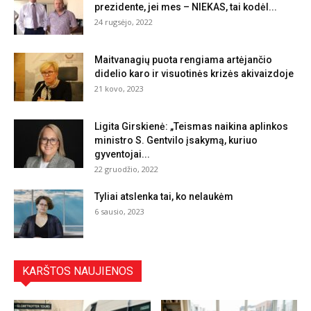
prezidente, jei mes – NIEKAS, tai kodėl...
24 rugsėjo, 2022
Maitvanagių puota rengiama artėjančio
didelio karo ir visuotinės krizės akivaizdoje
21 kovo, 2023
Ligita Girskienė: „Teismas naikina aplinkos
ministro S. Gentvilo įsakymą, kuriuo
gyventojai...
22 gruodžio, 2022
Tyliai atslenka tai, ko nelaukėm
6 sausio, 2023
KARŠTOS NAUJIENOS