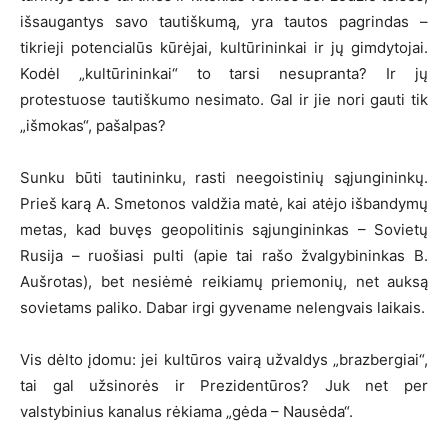
išsaugantys savo tautiškumą, yra tautos pagrindas –
tikrieji potencialūs kūrėjai, kultūrininkai ir jų gimdytojai.
Kodėl „kultūrininkai“ to tarsi nesupranta? Ir jų
protestuose tautiškumo nesimato. Gal ir jie nori gauti tik
„išmokas“, pašalpas?
Sunku būti tautininku, rasti neegoistinių sąjungininkų.
Prieš karą A. Smetonos valdžia matė, kai atėjo išbandymų
metas, kad buvęs geopolitinis sąjungininkas – Sovietų
Rusija – ruošiasi pulti (apie tai rašo žvalgybininkas B.
Aušrotas), bet nesiėmė reikiamų priemonių, net auksą
sovietams paliko. Dabar irgi gyvename nelengvais laikais.
Vis dėlto įdomu: jei kultūros vairą užvaldys „brazbergiai“,
tai gal užsinorės ir Prezidentūros? Juk net per
valstybinius kanalus rėkiama „gėda – Nausėda“.