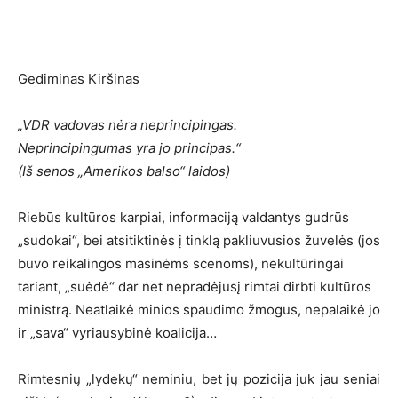
Gediminas Kiršinas
„VDR vadovas nėra neprincipingas.
Neprincipingumas yra jo principas.“
(Iš senos „Amerikos balso“ laidos)
Riebūs kultūros karpiai, informaciją valdantys gudrūs
„sudokai“, bei atsitiktinės į tinklą pakliuvusios žuvelės (jos
buvo reikalingos masinėms scenoms), nekultūringai
tariant, „suėdė“ dar net nepradėjusį rimtai dirbti kultūros
ministrą. Neatlaikė minios spaudimo žmogus, nepalaikė jo
ir „sava“ vyriausybinė koalicija…
Rimtesnių „lydekų“ neminiu, bet jų pozicija juk jau seniai