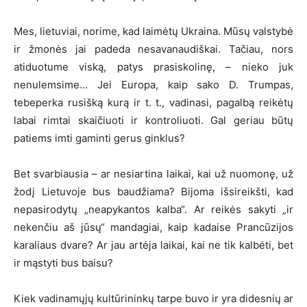
Mes, lietuviai, norime, kad laimėtų Ukraina. Mūsų valstybė
ir žmonės jai padeda nesavanaudiškai. Tačiau, nors
atiduotume viską, patys prasiskolinę, – nieko juk
nenulemsime… Jei Europa, kaip sako D. Trumpas,
tebeperka rusišką kurą ir t. t., vadinasi, pagalbą reikėtų
labai rimtai skaičiuoti ir kontroliuoti. Gal geriau būtų
patiems imti gaminti gerus ginklus?
Bet svarbiausia – ar nesiartina laikai, kai už nuomonę, už
žodį Lietuvoje bus baudžiama? Bijoma išsireikšti, kad
nepasirodytų „neapykantos kalba“. Ar reikės sakyti „ir
nekenčiu aš jūsų“ mandagiai, kaip kadaise Prancūzijos
karaliaus dvare? Ar jau artėja laikai, kai ne tik kalbėti, bet
ir mąstyti bus baisu?
Kiek vadinamųjų kultūrininkų tarpe buvo ir yra didesnių ar