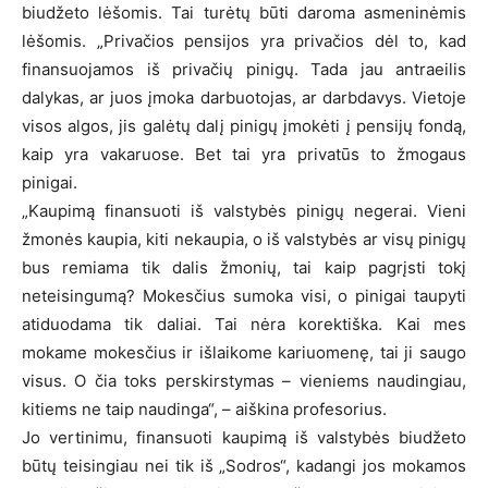
biudžeto lėšomis. Tai turėtų būti daroma asmeninėmis
lėšomis. „Privačios pensijos yra privačios dėl to, kad
finansuojamos iš privačių pinigų. Tada jau antraeilis
dalykas, ar juos įmoka darbuotojas, ar darbdavys. Vietoje
visos algos, jis galėtų dalį pinigų įmokėti į pensijų fondą,
kaip yra vakaruose. Bet tai yra privatūs to žmogaus
pinigai.
„Kaupimą finansuoti iš valstybės pinigų negerai. Vieni
žmonės kaupia, kiti nekaupia, o iš valstybės ar visų pinigų
bus remiama tik dalis žmonių, tai kaip pagrįsti tokį
neteisingumą? Mokesčius sumoka visi, o pinigai taupyti
atiduodama tik daliai. Tai nėra korektiška. Kai mes
mokame mokesčius ir išlaikome kariuomenę, tai ji saugo
visus. O čia toks perskirstymas – vieniems naudingiau,
kitiems ne taip naudinga“, – aiškina profesorius.
Jo vertinimu, finansuoti kaupimą iš valstybės biudžeto
būtų teisingiau nei tik iš „Sodros“, kadangi jos mokamos