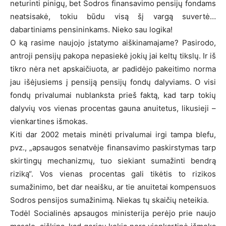
neturinti pinigų, bet Sodros finansavimo pensijų fondams
neatsisakė, tokiu būdu visą šį vargą suvertė…
dabartiniams pensininkams. Nieko sau logika!
O ką rasime naujojo įstatymo aiškinamajame? Pasirodo,
antroji pensijų pakopa nepasiekė jokių jai keltų tikslų. Ir iš
tikro nėra net apskaičiuota, ar padidėjo pakeitimo norma
jau išėjusiems į pensiją pensijų fondų dalyviams. O visi
fondų privalumai nublanksta prieš faktą, kad tarp tokių
dalyvių vos vienas procentas gauna anuitetus, likusieji –
vienkartines išmokas.
Kiti dar 2002 metais minėti privalumai irgi tampa blefu,
pvz., „apsaugos senatvėje finansavimo paskirstymas tarp
skirtingų mechanizmų, tuo siekiant sumažinti bendrą
riziką“. Vos vienas procentas gali tikėtis to rizikos
sumažinimo, bet dar neaišku, ar tie anuitetai kompensuos
Sodros pensijos sumažinimą. Niekas tų skaičių neteikia.
Todėl Socialinės apsaugos ministerija perėjo prie naujo