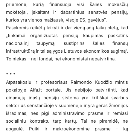
priemonė, kurią finansuoja visi šalies mokesčių
mokėtojai, įskaitant ir dabartinius senatvės pensijų,
kurios yra vienos mažiausių visoje ES, gavėjus”.
Pasakomis reikėtų laikyti ir dar vieną anų laikų blefą, kad
„tinkamai organizuotas pensijų kaupimas paskatins
nacionalinį taupymą, sustiprins šalies finansų
infrastruktūrą ir tai sąlygos Lietuvos ekonomikos augimą“.
To niekas – nei fondai, nei ekonomistai nepatvirtina.
* * *
Atpasakosiu ir profesoriaus Raimondo Kuodžio mintis
pokalbyje Alfa.lt portale. Jis nebijojo patvirtinti, kad
einamųjų įnašų pensijų sistema yra kritiškai svarbus
sektorius senstančioje visuomenėje ir yra geras žmonijos
išradimas, nes pigi administravimo prasme ir remiasi
socialiniu kontraktu tarp kartų. Tai ne piramidė, ne
apgaulė. Puiki ir makroekonomine prasme – ką