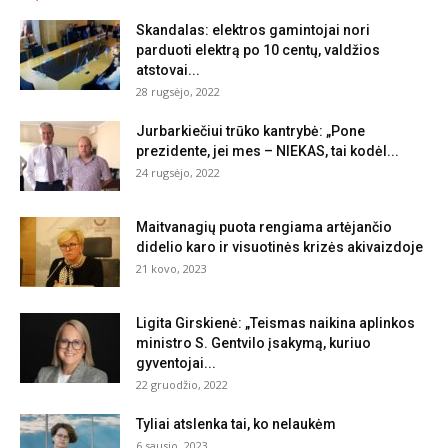
Skandalas: elektros gamintojai nori
parduoti elektrą po 10 centų, valdžios
atstovai...
28 rugsėjo, 2022
Jurbarkiečiui trūko kantrybė: „Pone
prezidente, jei mes – NIEKAS, tai kodėl...
24 rugsėjo, 2022
Maitvanagių puota rengiama artėjančio
didelio karo ir visuotinės krizės akivaizdoje
21 kovo, 2023
Ligita Girskienė: „Teismas naikina aplinkos
ministro S. Gentvilo įsakymą, kuriuo
gyventojai...
22 gruodžio, 2022
Tyliai atslenka tai, ko nelaukėm
6 sausio, 2023