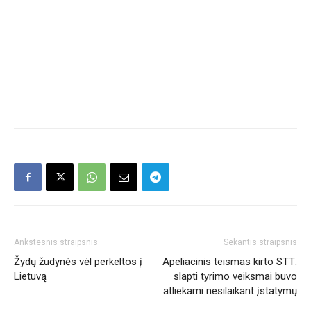
Ankstesnis straipsnis
Sekantis straipsnis
Žydų žudynės vėl perkeltos į
Apeliacinis teismas kirto STT:
Lietuvą
slapti tyrimo veiksmai buvo
atliekami nesilaikant įstatymų