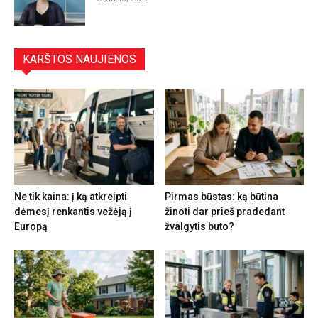
KARŠTOS NAUJIENOS
Ne tik kaina: į ką atkreipti
Pirmas būstas: ką būtina
dėmesį renkantis vežėją į
žinoti dar prieš pradedant
Europą
žvalgytis buto?