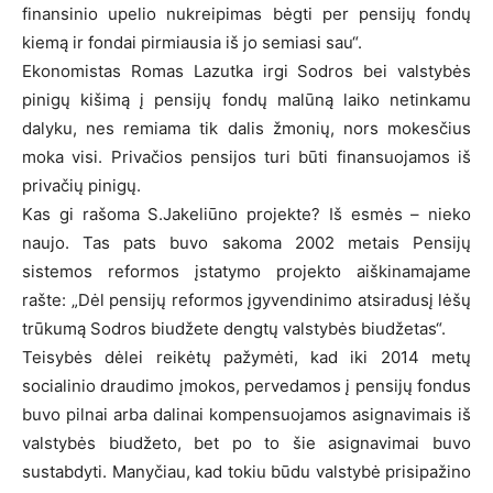
finansinio upelio nukreipimas bėgti per pensijų fondų
kiemą ir fondai pirmiausia iš jo semiasi sau“.
Ekonomistas Romas Lazutka irgi Sodros bei valstybės
pinigų kišimą į pensijų fondų malūną laiko netinkamu
dalyku, nes remiama tik dalis žmonių, nors mokesčius
moka visi. Privačios pensijos turi būti finansuojamos iš
privačių pinigų.
Kas gi rašoma S.Jakeliūno projekte? Iš esmės – nieko
naujo. Tas pats buvo sakoma 2002 metais Pensijų
sistemos reformos įstatymo projekto aiškinamajame
rašte: „Dėl pensijų reformos įgyvendinimo atsiradusį lėšų
trūkumą Sodros biudžete dengtų valstybės biudžetas“.
Teisybės dėlei reikėtų pažymėti, kad iki 2014 metų
socialinio draudimo įmokos, pervedamos į pensijų fondus
buvo pilnai arba dalinai kompensuojamos asignavimais iš
valstybės biudžeto, bet po to šie asignavimai buvo
sustabdyti. Manyčiau, kad tokiu būdu valstybė prisipažino