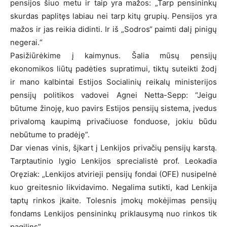
pensijos šiuo metu ir taip yra mažos: „Tarp pensininkų
skurdas paplitęs labiau nei tarp kitų grupių. Pensijos yra
mažos ir jas reikia didinti. Ir iš „Sodros“ paimti dalį pinigų
negerai.“
Pasižiūrėkime į kaimynus. Šalia mūsų pensijų
ekonomikos liūtų padėties supratimui, tiktų suteikti žodį
ir mano kalbintai Estijos Socialinių reikalų ministerijos
pensijų politikos vadovei Agnei Netta-Sepp: “Jeigu
būtume žinoję, kuo pavirs Estijos pensijų sistema, įvedus
privalomą kaupimą privačiuose fonduose, jokiu būdu
nebūtume to pradėję”.
Dar vienas vinis, šįkart į Lenkijos privačių pensijų karstą.
Tarptautinio lygio Lenkijos sprecialistė prof. Leokadia
Oręziak: „Lenkijos atvirieji pensijų fondai (OFE) nusipelnė
kuo greitesnio likvidavimo. Negalima sutikti, kad Lenkija
taptų rinkos įkaite. Tolesnis įmokų mokėjimas pensijų
fondams Lenkijos pensininkų priklausymą nuo rinkos tik
pagilins”.