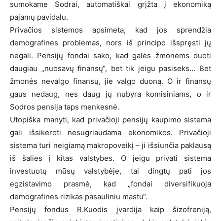
sumokame Sodrai, automatiškai grįžta į ekonomiką
pajamų pavidalu.
Privačios sistemos apsimeta, kad jos sprendžia
demografines problemas, nors iš principo išspręsti jų
negali. Pensijų fondai sako, kad galės žmonėms duoti
daugiau „nuosavų finansų“, bet tik jeigu pasiseks… Bet
žmonės nevalgo finansų, jie valgo duoną. O ir finansų
gaus nedaug, nes daug jų nubyra komisiniams, o ir
Sodros pensija taps menkesnė.
Utopiška manyti, kad privačioji pensijų kaupimo sistema
gali išsikeroti nesugriaudama ekonomikos. Privačioji
sistema turi neigiamą makropoveikį – ji išsiunčia paklausą
iš šalies į kitas valstybes. O jeigu privati sistema
investuotų mūsų valstybėje, tai dingtų pati jos
egzistavimo prasmė, kad „fondai diversifikuoja
demografines rizikas pasauliniu mastu“.
Pensijų fondus R.Kuodis įvardija kaip šizofreniją,