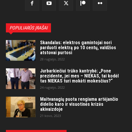
POPULIARŪS ĮRAŠAI
Skandalas: elektros gamintojai nori
parduoti elektrą po 10 centų, valdžios
atstovai purtosi
28 rugsėjo, 2022
Jurbarkiečiui trūko kantrybė: „Pone
prezidente, jei mes – NIEKAS, tai kodėl
tas NIEKAS turi mokėti mokesčius?“
24 rugsėjo, 2022
Maitvanagių puota rengiama artėjančio
didelio karo ir visuotinės krizės
akivaizdoje
21 kovo, 2023