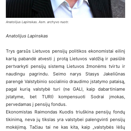
Anatolijus Lapinskas. Asm. archyvo nuotr.
Anatolijus Lapinskas
Trys garsūs Lietuvos pensijų politikos ekonomistai eilinį
kartą pabandė atvesti į protą Lietuvos valdžią ir pasiūlė
pertvarkyti pensijų sistemą Lietuvos žmonėms tvirtu ir
naudingu pagrindu. Seimo narys Stasys Jakeliūnas
parengė Valstybinio socialinio draudimo įstatymo pataisą,
pagal kurią valstybė turi (ne GALI, kaip dabartiniame
įstatyme, bet TURI) kompensuoti Sodrai įmokas,
pervedamas į pensijų fondus.
Ekonomistas Raimondas Kuodis triuškina pensijų fondų
tikinimą, neva jų tikslas yra valstybei palengvinti pensijų
mokėjimą. Tačiau tai ne kas kita, kaip „valstybės lėšų