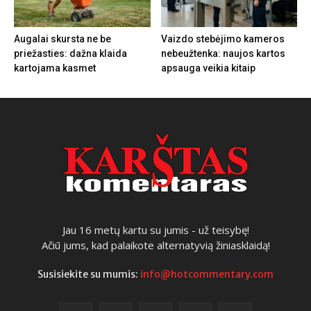
Augalai skursta ne be
Vaizdo stebėjimo kameros
priežasties: dažna klaida
nebeužtenka: naujos kartos
kartojama kasmet
apsauga veikia kitaip
Jau 16 metų kartu su jumis - už teisybę!
Ačiū jums, kad palaikote alternatyvią žiniasklaidą!
Susisiekite su mumis:
info@hotcommentary.com