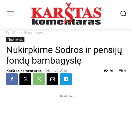
Pradžia
Nuomonės
Nuomonės
Nukirpkime Sodros ir pensijų
fondų bambagyslę
Karštas Komentaras
-
26 kovo, 2018
76
9
- Reklama -