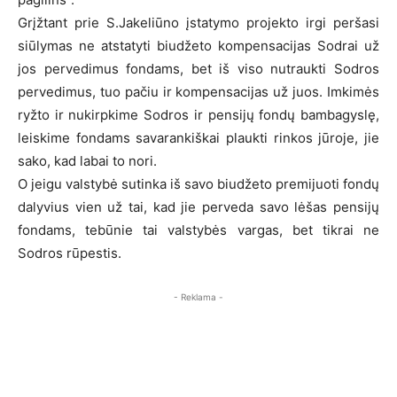
Grįžtant prie S.Jakeliūno įstatymo projekto irgi peršasi
siūlymas ne atstatyti biudžeto kompensacijas Sodrai už
jos pervedimus fondams, bet iš viso nutraukti Sodros
pervedimus, tuo pačiu ir kompensacijas už juos. Imkimės
ryžto ir nukirpkime Sodros ir pensijų fondų bambagyslę,
leiskime fondams savarankiškai plaukti rinkos jūroje, jie
sako, kad labai to nori.
O jeigu valstybė sutinka iš savo biudžeto premijuoti fondų
dalyvius vien už tai, kad jie perveda savo lėšas pensijų
fondams, tebūnie tai valstybės vargas, bet tikrai ne
Sodros rūpestis.
- Reklama -