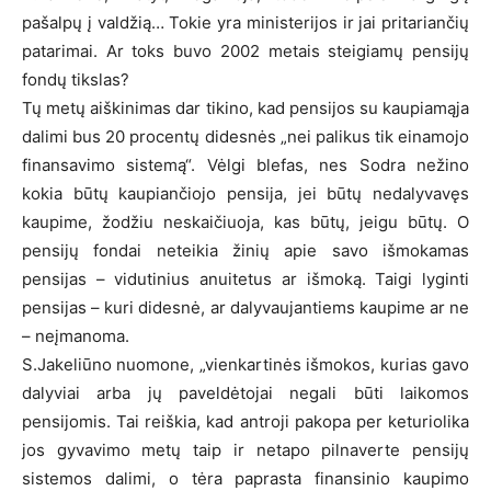
pašalpų į valdžią… Tokie yra ministerijos ir jai pritariančių
patarimai. Ar toks buvo 2002 metais steigiamų pensijų
fondų tikslas?
Tų metų aiškinimas dar tikino, kad pensijos su kaupiamąja
dalimi bus 20 procentų didesnės „nei palikus tik einamojo
finansavimo sistemą“. Vėlgi blefas, nes Sodra nežino
kokia būtų kaupiančiojo pensija, jei būtų nedalyvavęs
kaupime, žodžiu neskaičiuoja, kas būtų, jeigu būtų. O
pensijų fondai neteikia žinių apie savo išmokamas
pensijas – vidutinius anuitetus ar išmoką. Taigi lyginti
pensijas – kuri didesnė, ar dalyvaujantiems kaupime ar ne
– neįmanoma.
S.Jakeliūno nuomone, „vienkartinės išmokos, kurias gavo
dalyviai arba jų paveldėtojai negali būti laikomos
pensijomis. Tai reiškia, kad antroji pakopa per keturiolika
jos gyvavimo metų taip ir netapo pilnaverte pensijų
sistemos dalimi, o tėra paprasta finansinio kaupimo