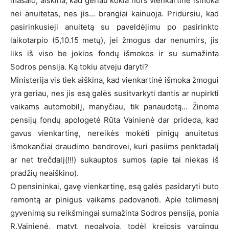
masalo, aiškina, kad geriau kokia nors vienkartinė išmoka
nei anuitetas, nes jis… brangiai kainuoja. Pridursiu, kad
pasirinkusieji anuitetą su paveldėjimu po pasirinkto
laikotarpio (5,10.15 metų), jei žmogus dar nenumirs, jis
liks iš viso be jokios fondų išmokos ir su sumažinta
Sodros pensija. Ką tokiu atveju daryti?
Ministerija vis tiek aiškina, kad vienkartinė išmoka žmogui
yra geriau, nes jis esą galės susitvarkyti dantis ar nupirkti
vaikams automobilį, manyčiau, tik panaudotą… Žinoma
pensijų fondų apologetė Rūta Vainienė dar prideda, kad
gavus vienkartinę, nereikės mokėti pinigų anuitetus
išmokančiai draudimo bendrovei, kuri pasiims penktadalį
ar net trečdalį(!!!) sukauptos sumos (apie tai niekas iš
pradžių neaiškino).
O pensininkai, gavę vienkartinę, esą galės pasidaryti buto
remontą ar pinigus vaikams padovanoti. Apie tolimesnį
gyvenimą su reikšmingai sumažinta Sodros pensija, ponia
R.Vainienė, matyt, negalvoja, todėl kreipsis vargingų