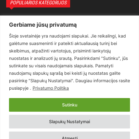
POPULIARIOS KATEGORIJOS
Politika
3281
Gerbiame jūsų privatumą
Nuomonės
2174
Šioje svetainėje yra naudojami slapukai. Jie reikalingi, kad
Teisėsauga
1497
galėtume suasmeninti ir pateikti aktualiausią turinį bei
Aktualu
1373
skelbimus, atpažinti vartotojus, prisiminti lankytojų
Lietuva
619
nuostatas ir analizuoti jų srautą. Pasirinkdami "Sutinku", jūs
sutinkate su visais naudojamais slapukais. Pamatyti
Pasaulis
560
naudojamų slapukų sąrašą bei keisti jų nuostatas galite
Статьи на русском
282
pasirinkę "Slapukų Nustatymai". Daugiau informacijos rasite
Articles in english
160
puslapyje .
Privatumo Politika
Muzika
116
Sutinku
Copyright © 2026 UAB „Goruva“. Visos teisės saugomos.
Slapukų Nustatymai
Kontaktai
Prenumerata
Privatumo Politika
Naudojimosi Taisyklės
Atmesti