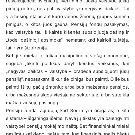
reikalaujančia psichiatrų įvertinimo. Jokia valstybė jokių
pinigų neturi, nes pati valstybė yra negyvas daiktas. Tai
yra tiesiog stalas ant kurio vienos žmonių grupės suneša
pinigus, o kitos juos gauna. Pensijų fondų pasakymas,
kad valstybė tau iš kairės kišenės subsidijuoja dešinę ir
„todėl dešinioji apsimoka“, nematant kad kairioji tuštėja,
tai ir yra šizofrenija.
Bet jie mielai ir toliau manipuliuoja viešąja nuomone,
sugeba įtikinti politikus daryti keistus veiksmus, kai
„negyvas daiktas – valstybė – pradeda subsidijuoti jūsų
pensiją“, nepasakant iš kur tie pinigai bus paimti. O jie bus
paimti iš tų pačių žmonių: arba bus mažesnės pensijos,
arba mažesnės algos viešajame sektoriuje, arba suteikta
mažiau viešųjų paslaugų.
Pensijų fondai agituoja, kad Sodra yra pragaras, o kita
sistema – išganinga išeitis. Neva jų tikslas yra palengvinti
valstybei pensijų mokėjimo naštą. Bet finansininkai mielai
pasiimtų kažkieno „naštą“ tam, kad finansinis upelis bėgtų