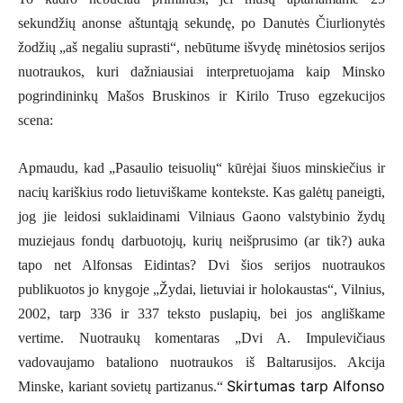
sekundžių anonse aštuntąją sekundę, po Danutės Čiurlionytės
žodžių „aš negaliu suprasti“, nebūtume išvydę minėtosios serijos
nuotraukos, kuri dažniausiai interpretuojama kaip Minsko
pogrindininkų Mašos Bruskinos ir Kirilo Truso egzekucijos
scena:
Apmaudu, kad „Pasaulio teisuolių“ kūrėjai šiuos minskiečius ir
nacių kariškius rodo lietuviškame kontekste. Kas galėtų paneigti,
jog jie leidosi suklaidinami Vilniaus Gaono valstybinio žydų
muziejaus fondų darbuotojų, kurių neišprusimo (ar tik?) auka
tapo net Alfonsas Eidintas? Dvi šios serijos nuotraukos
publikuotos jo knygoje „Žydai, lietuviai ir holokaustas“, Vilnius,
2002, tarp 336 ir 337 teksto puslapių, bei jos angliškame
vertime. Nuotraukų komentaras „Dvi A. Impulevičiaus
vadovaujamo bataliono nuotraukos iš Baltarusijos. Akcija
Skirtumas tarp Alfonso
Minske, kariant sovietų partizanus.“