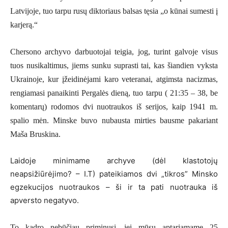
Latvijoje, tuo tarpu rusų diktoriaus balsas tęsia „o kūnai sumesti į
karjerą.“
Chersono archyvo darbuotojai teigia, jog, turint galvoje visus
tuos nusikaltimus, jiems sunku suprasti tai, kas šiandien vyksta
Ukrainoje, kur įžeidinėjami karo veteranai, atgimsta nacizmas,
rengiamasi panaikinti Pergalės dieną, tuo tarpu ( 21:35 – 38, be
komentarų) rodomos dvi nuotraukos iš serijos, kaip 1941 m.
spalio mėn. Minske buvo nubausta mirties bausme pakariant
Maša Bruskina.
Laidoje minimame archyve (dėl klastotojų
neapsižiūrėjimo? – I.T) pateikiamos dvi „tikros” Minsko
egzekucijos nuotraukos – ši ir ta pati nuotrauka iš
apversto negatyvo.
To kadro nebūčiau priminusi, jei mūsų aptariamame 25