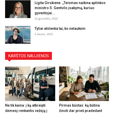
Ligita Girskienė: „Teismas naikina aplinkos
ministro S. Gentvilo įsakymą, kuriuo
gyventojai...
22 gruodžio, 2022
Tyliai atslenka tai, ko nelaukėm
6 sausio, 2023
KARŠTOS NAUJIENOS
Ne tik kaina: į ką atkreipti
Pirmas būstas: ką būtina
dėmesį renkantis vežėją į
žinoti dar prieš pradedant