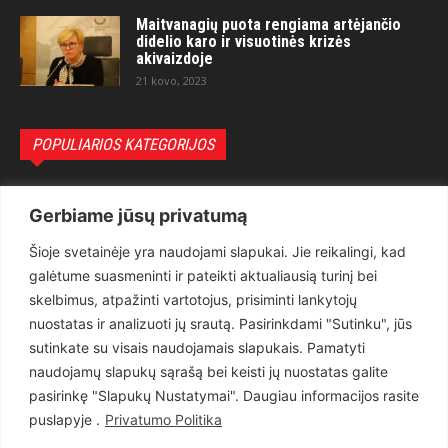
Maitvanagių puota rengiama artėjančio
didelio karo ir visuotinės krizės
akivaizdoje
21 kovo, 2023
POPULIARIOS KATEGORIJOS
Politika
3281
Gerbiame jūsų privatumą
Nuomonės
2174
Šioje svetainėje yra naudojami slapukai. Jie reikalingi, kad
Teisėsauga
1497
galėtume suasmeninti ir pateikti aktualiausią turinį bei
Aktualu
1373
skelbimus, atpažinti vartotojus, prisiminti lankytojų
Lietuva
619
nuostatas ir analizuoti jų srautą. Pasirinkdami "Sutinku", jūs
sutinkate su visais naudojamais slapukais. Pamatyti
Pasaulis
560
naudojamų slapukų sąrašą bei keisti jų nuostatas galite
Статьи на русском
282
pasirinkę "Slapukų Nustatymai". Daugiau informacijos rasite
Articles in english
160
puslapyje .
Privatumo Politika
Muzika
116