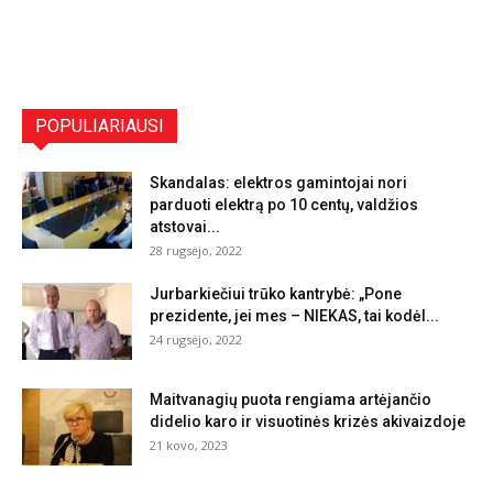
POPULIARIAUSI
Skandalas: elektros gamintojai nori
parduoti elektrą po 10 centų, valdžios
atstovai...
28 rugsėjo, 2022
Jurbarkiečiui trūko kantrybė: „Pone
prezidente, jei mes – NIEKAS, tai kodėl...
24 rugsėjo, 2022
Maitvanagių puota rengiama artėjančio
didelio karo ir visuotinės krizės akivaizdoje
21 kovo, 2023