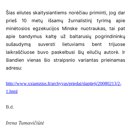
Šias eilutes skaitysiantiems norėčiau priminti, jog dar
prieš 10 metų išsamų žurnalistinį tyrimą apie
minėtosios egzekucijos Minske nuotraukas, tai pat
apie bandymus kaltę už baltarusių pogrindininkų
sušaudymą suversti lietuviams bent trijuose
laikraščiuose buvo paskelbusi šių eilučių autorė. Ir
šiandien vienas šio straipsnio variantas prieinamas
adresu:
http://www.xxiamzius.lt/archyvas/priedai/slaptieji/20080213/2-
1.html
B.d.
Irena Tumavičiūtė