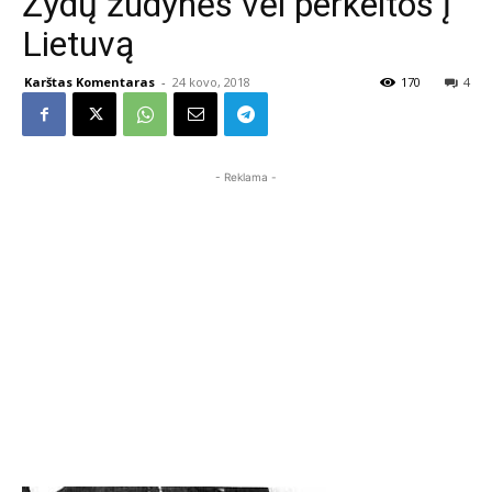
Žydų žudynės vėl perkeltos į
Lietuvą
Karštas Komentaras
-
24 kovo, 2018
170
4
- Reklama -