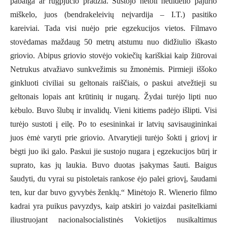
pabaiga ar rugpjūčio pradžia. Sustojo netoli nedidelio pajūrio
miškelo, juos (bendrakeleivių neįvardija – I.T.) pasitiko
kareiviai. Tada visi nuėjo prie egzekucijos vietos. Filmavo
stovėdamas maždaug 50 metrų atstumu nuo didžiulio iškasto
griovio. Abipus griovio stovėjo vokiečių kariškiai kaip žiūrovai
Netrukus atvažiavo sunkvežimis su žmonėmis. Pirmieji iššoko
ginkluoti civiliai su geltonais raiščiais, o paskui atvežtieji su
geltonais lopais ant krūtinių ir nugarų. Žydai turėjo lipti nuo
kėbulo. Buvo šlubų ir invalidų. Vieni kitiems padėjo išlipti. Visi
turėjo sustoti į eilę. Po to esesininkai ir latvių savisaugininkai
juos ėmė varyti prie griovio. Atvarytieji turėjo šokti į griovį ir
bėgti juo iki galo. Paskui jie sustojo nugara į egzekucijos būrį ir
suprato, kas jų laukia. Buvo duotas įsakymas šauti. Baigus
šaudyti, du vyrai su pistoletais rankose ėjo palei griovį, šaudami
ten, kur dar buvo gyvybės ženklų.“ Minėtojo R. Wienerio filmo
kadrai yra puikus pavyzdys, kaip atskiri jo vaizdai pasitelkiami
iliustruojant nacionalsocialistinės Vokietijos nusikaltimus