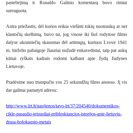
pastebėjimą ir Ronaldo Galinio komentarą buvo rimtai
sureaguota.
Antra priežastis, dėl kurios reikia viešinti tokių nuotraukų ar net
klastočių skelbimą, buvo tai, jog visose iki šiol rodytose filmo
dalyse ukrainiečių skausmas dėl artimųjų, kuriuos Lvove 1941
m. birželio pabaigoje žiauriai nužudė enkavedistai, taip pat aukų
kūnai ryškais kadrais rodomi kalbant apie žydų žudynes
Lietuvoje.
Pradėsime nuo trumpučio vos 25 sekundžių filmo anonso. Jį vis
dar galima pamatyti adresu:
http://www.lrt.lt/naujienos/tavo-lrt/37/204540/dokumentikos-
cikle-pasaulio-teisuoliai-pribloskiancios-istorijos-apie-lietuviu-
drasa-holokausto-metais