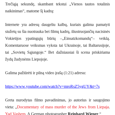
Trečiąją sekundę, skambant tekstui „Vienos tautos totalinis
naikinimas“, matome šį kadrą:
Internete yra adresų daugeliu kalbų, kuriais galima pamatyti
siužetų su šia nuotrauka bei filmų kadrų, iliustruojančių nacisinės
Vokietijos ypatingųjų būrių –„Einsatzkomandų“– veiklą.
Komentaruose veiksmas vyksta tai Ukrainoje, tai Baltarusijoje,
tai „Sovietų Sąjungoje.“ Bet dažniausiai ši scena priskiriama
žydų žudynėms Liepojoje.
Galima pažiūrėti ir pilną video įrašą (1:21) adresu:
https://www.youtube.com/watch?v=mroRsZ5ygUY&t=7s
Greta nurodytas filmo pavadinimas, jo autorius ir saugojimo
vieta: „
Documentary of mass murder of the Jews from Liepaja
.
Yad Vashem
. A German photographer
Reinhard Wiener
.“