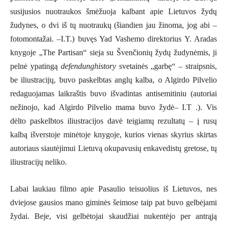
susijusios nuotraukos šmėžuoja kalbant apie Lietuvos žydų
žudynes, o dvi iš tų nuotraukų (šiandien jau žinoma, jog abi –
fotomontažai. –I.T.) buvęs Yad Vashemo direktorius Y. Aradas
knygoje „The Partisan“ sieja su Švenčionių žydų žudynėmis, ji
pelnė ypatingą
defendunghistory
svetainės „garbę“ – straipsnis,
be iliustracijų, buvo paskelbtas anglų kalba, o Algirdo Pilvelio
redaguojamas laikraštis buvo išvadintas antisemitiniu (autoriai
nežinojo, kad Algirdo Pilvelio mama buvo žydė– I.T .). Vis
dėlto paskelbtos iliustracijos davė teigiamų rezultatų – į rusų
kalbą išverstoje minėtoje knygoje, kurios vienas skyrius skirtas
autoriaus siautėjimui Lietuvą okupavusių enkavedistų gretose, tų
iliustracijų neliko.
Labai laukiau filmo apie Pasaulio teisuolius iš Lietuvos, nes
dviejose gausios mano giminės šeimose taip pat buvo gelbėjami
žydai. Beje, visi gelbėtojai skaudžiai nukentėjo per antrąją