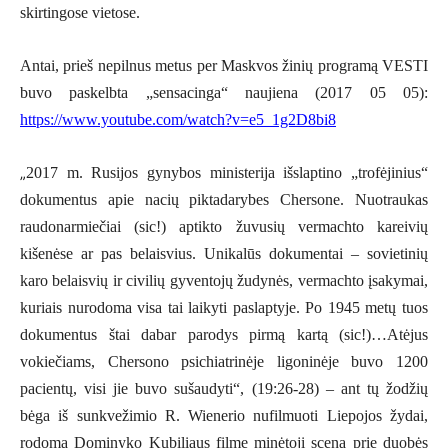
skirtingose vietose.
Antai, p
rieš nepilnus metus per Maskvos žinių programą VESTI
buvo paskelbta „sensacinga“ naujiena (2017 05 05):
https://www.youtube.com/watch?v=e5_1g2D8bi8
„
2017 m. Rusijos gynybos ministerija išslaptino „trofėjinius“
dokumentus apie nacių piktadarybes Chersone. Nuotraukas
raudonarmiečiai (sic!) aptikto žuvusių vermachto kareivių
kišenėse ar pas belaisvius. Unikalūs dokumentai – sovietinių
karo belaisvių ir civilių gyventojų žudynės, vermachto įsakymai,
kuriais nurodoma visa tai laikyti paslaptyje. Po 1945 metų tuos
dokumentus štai dabar parodys pirmą kartą (sic!)…Atėjus
vokiečiams, Chersono psichiatrinėje ligoninėje buvo 1200
pacientų, visi jie buvo sušaudyti“, (19:26-28) – ant tų žodžių
bėga iš sunkvežimio R. Wienerio nufilmuoti Liepojos žydai,
rodoma Dominyko Kubiliaus filme minėtoji scena prie duobės