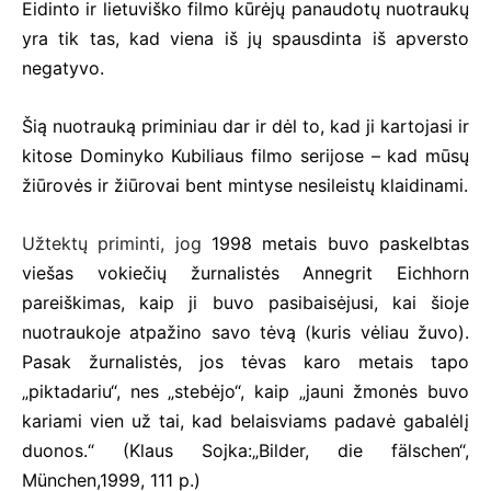
Eidinto ir lietuviško filmo kūrėjų panaudotų nuotraukų
yra tik tas, kad viena iš jų spausdinta iš apversto
negatyvo.
Šią nuotrauką priminiau dar ir dėl to, kad ji kartojasi ir
kitose Dominyko Kubiliaus filmo serijose – kad mūsų
žiūrovės ir žiūrovai bent mintyse nesileistų klaidinami.
Užtektų priminti, jog
1998 metais buvo paskelbtas
viešas vokiečių žurnalistės Annegrit Eichhorn
pareiškimas, kaip ji buvo pasibaisėjusi, kai šioje
nuotraukoje atpažino savo tėvą (kuris vėliau žuvo).
Pasak žurnalistės, jos tėvas karo metais tapo
„piktadariu“, nes „stebėjo“, kaip „jauni žmonės buvo
kariami vien už tai, kad belaisviams padavė gabalėlį
duonos.“ (Klaus Sojka:„Bilder, die fälschen“,
München,1999, 111 p.)