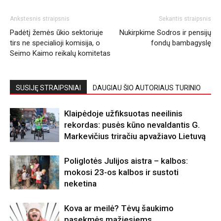
Ankstesnis straipsnis
Sekantis straipsnis
Padėtį žemės ūkio sektoriuje
Nukirpkime Sodros ir pensijų
tirs ne specialioji komisija, o
fondų bambagyslę
Seimo Kaimo reikalų komitetas
SUSIJĘ STRAIPSNIAI
DAUGIAU ŠIO AUTORIAUS TURINIO
Klaipėdoje užfiksuotas neeilinis
rekordas: pusės kūno nevaldantis G.
Markevičius triračiu apvažiavo Lietuvą
Poliglotės Julijos aistra – kalbos:
mokosi 23-os kalbos ir sustoti
neketina
Kova ar meilė? Tėvų šaukimo
pasekmės mažiesiems