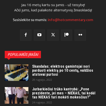
Jau 16 metų kartu su jumis - už teisybę!
Ačiū jums, kad palaikote alternatyvią žiniasklaidą!
Susisiekite su mumis:
info@hotcommentary.com
POPULIARŪS ĮRAŠAI
Skandalas: elektros gamintojai nori
parduoti elektrą po 10 centų, valdžios
atstovai purtosi
28 rugsėjo, 2022
Jurbarkiečiui trūko kantrybė: „Pone
prezidente, jei mes – NIEKAS, tai kodėl
tas NIEKAS turi mokėti mokesčius?“
24 rugsėjo, 2022