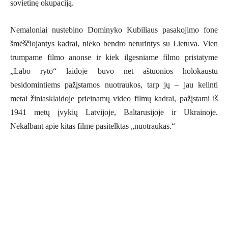
sovietinę okupaciją.
Nemaloniai nustebino Dominyko Kubiliaus pasakojimo fone
šmėščiojantys kadrai, nieko bendro neturintys su Lietuva. Vien
trumpame filmo anonse ir kiek ilgesniame filmo pristatyme
„Labo ryto“ laidoje buvo net aštuonios holokaustu
besidomintiems pažįstamos nuotraukos, tarp jų – jau kelinti
metai žiniasklaidoje prieinamų video filmų kadrai, pažįstami iš
1941 metų įvykių Latvijoje, Baltarusijoje ir Ukrainoje.
Nekalbant apie kitas filme pasitelktas „nuotraukas.“