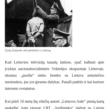
Žydų žudynės vėl perkeltos į Lietuvą
Kad Lietuvios televizijų kanalų laidose, ypač kalbant apie
įvykius nacionalsocialistinės Vokietijos okupuotoje Lietuvoje,
ekranus „puošia“ nieko bendro su Lietuva neturinčios
nuotraukos, jau yra įprastas dalykas. Panaši padėtis ir kai kuriose
interneto svetainėse.
Kai prieš 10 metų šių eilučių autorė „Lietuvos Aide“ pirmą kartą
paskelbė, kaip vienoje LRT „Amžininkų“ laidoje su Latvija