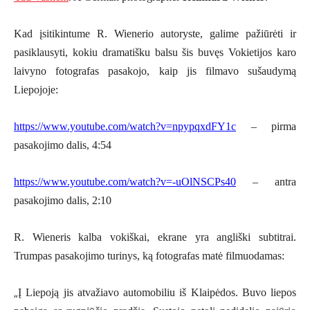
Kad įsitikintume R. Wienerio autoryste, galime pažiūrėti ir
pasiklausyti, kokiu dramatišku balsu šis buvęs Vokietijos karo
laivyno fotografas pasakojo, kaip jis filmavo sušaudymą
Liepojoje:
https://www.youtube.com/watch?v=npypqxdFY1c
– pirma
pasakojimo dalis, 4:54
https://www.youtube.com/watch?v=-uOlNSCPs40
– antra
pasakojimo dalis, 2:10
R. Wieneris kalba vokiškai, ekrane yra angliški subtitrai.
Trumpas pasakojimo turinys, ką fotografas matė filmuodamas:
„
Į Liepoją jis atvažiavo automobiliu iš Klaipėdos. Buvo liepos