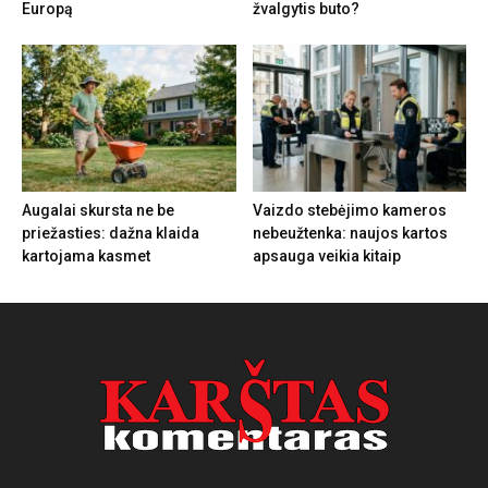
Europą
žvalgytis buto?
Augalai skursta ne be
Vaizdo stebėjimo kameros
priežasties: dažna klaida
nebeužtenka: naujos kartos
kartojama kasmet
apsauga veikia kitaip