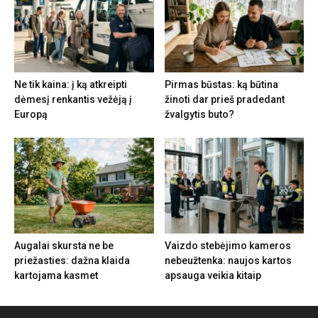
Ne tik kaina: į ką atkreipti
Pirmas būstas: ką būtina
dėmesį renkantis vežėją į
žinoti dar prieš pradedant
Europą
žvalgytis buto?
Augalai skursta ne be
Vaizdo stebėjimo kameros
priežasties: dažna klaida
nebeužtenka: naujos kartos
kartojama kasmet
apsauga veikia kitaip