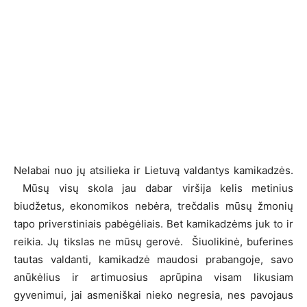
Nelabai nuo jų atsilieka ir Lietuvą valdantys kamikadzės.
Mūsų visų skola jau dabar viršija kelis metinius
biudžetus, ekonomikos nebėra, trečdalis mūsų žmonių
tapo priverstiniais pabėgėliais. Bet kamikadzėms juk to ir
reikia. Jų tikslas ne mūsų gerovė. Šiuolikinė, buferines
tautas valdanti, kamikadzė maudosi prabangoje, savo
anūkėlius ir artimuosius aprūpina visam likusiam
gyvenimui, jai asmeniškai nieko negresia, nes pavojaus