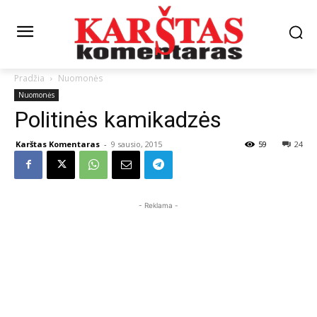
Pradžia
Nuomonės
Nuomonės
Politinės kamikadzės
Karštas Komentaras
-
9 sausio, 2015
59
24
- Reklama -