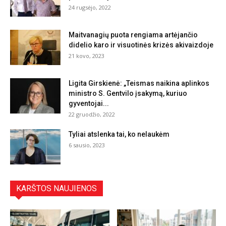
24 rugsėjo, 2022
Maitvanagių puota rengiama artėjančio
didelio karo ir visuotinės krizės akivaizdoje
21 kovo, 2023
Ligita Girskienė: „Teismas naikina aplinkos
ministro S. Gentvilo įsakymą, kuriuo
gyventojai...
22 gruodžio, 2022
Tyliai atslenka tai, ko nelaukėm
6 sausio, 2023
KARŠTOS NAUJIENOS