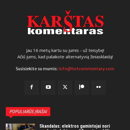
Jau 16 metų kartu su jumis - už teisybę!
Ačiū jums, kad palaikote alternatyvią žiniasklaidą!
Susisiekite su mumis:
info@hotcommentary.com
POPULIARŪS ĮRAŠAI
Skandalas: elektros gamintojai nori