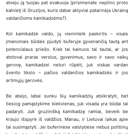
atveju ją tuojau pat evakuoja (prisimenate nepilno proto
kalnietį iš Gruzijos, kuris dabar aktyviai patarinėja Ukrainą
valdančioms kamikadzėms?).
Kol kamikadzė valdo, jų vienintelė paskirtis – visais
įmanomais būdais pjudyti buferyje gyvenančią tautą ant
potencialaus priešo. Kiek tai kainuos tai tautai, ar jos
atstovai praras verslus, gyvenimus, savo ir savo vaikų
gerovę, kamikadzei neturi rūpėti, juk viskas vardan
švento tikslo – pačios valdančios kamikadzės ir jos
artimųjų gerovės.
Be abejo, labai sunku šių kamikadzių atsikratyti, bet
tiesiog pamąstykime kiekvienas, juk visada yra būdai tai
padaryti. Juk gruzinišką kamikadzę ramiai, beveik be
kraujo išspyrė iš valdžios. Manau, ir Lietuvai laikas apie
tai susimąstyti. Jei buferinėse valstybėse nebus politinių