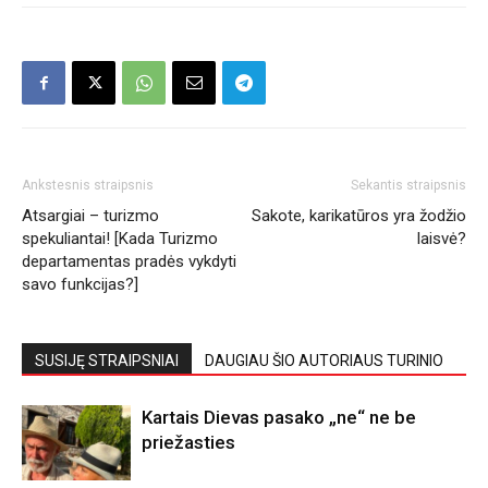
Ankstesnis straipsnis
Sekantis straipsnis
Atsargiai – turizmo
Sakote, karikatūros yra žodžio
spekuliantai! [Kada Turizmo
laisvė?
departamentas pradės vykdyti
savo funkcijas?]
SUSIJĘ STRAIPSNIAI
DAUGIAU ŠIO AUTORIAUS TURINIO
Kartais Dievas pasako „ne“ ne be
priežasties