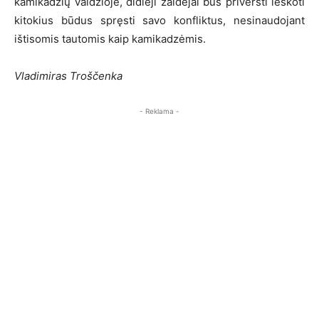
kamikadzių valdžioje, didieji žaidėjai bus priversti ieškoti
kitokius būdus spręsti savo konfliktus, nesinaudojant
ištisomis tautomis kaip kamikadzėmis.
Vladimiras Troščenka
- Reklama -