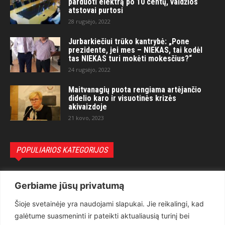
parduoti elektrą po 10 centų, valdžios
atstovai purtosi
28 rugsėjo, 2022
Jurbarkiečiui trūko kantrybė: „Pone
prezidente, jei mes – NIEKAS, tai kodėl
tas NIEKAS turi mokėti mokesčius?“
24 rugsėjo, 2022
Maitvanagių puota rengiama artėjančio
didelio karo ir visuotinės krizės
akivaizdoje
21 kovo, 2023
POPULIARIOS KATEGORIJOS
Politika
3281
Gerbiame jūsų privatumą
Nuomonės
2174
Šioje svetainėje yra naudojami slapukai. Jie reikalingi, kad
Teisėsauga
1497
galėtume suasmeninti ir pateikti aktualiausią turinį bei
Aktualu
1373