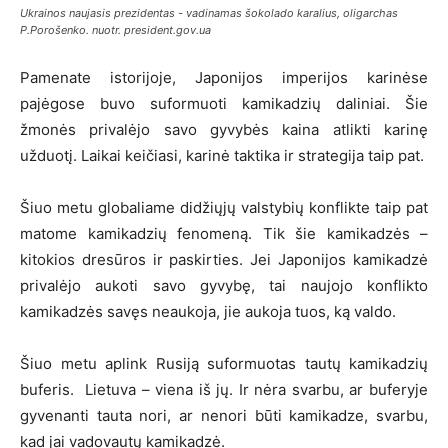
Ukrainos naujasis prezidentas - vadinamas šokolado karalius, oligarchas
P.Porošenko. nuotr. president.gov.ua
Pamenate istorijoje, Japonijos imperijos karinėse
pajėgose buvo suformuoti kamikadzių daliniai. Šie
žmonės privalėjo savo gyvybės kaina atlikti karinę
užduotį. Laikai keičiasi, karinė taktika ir strategija taip pat.
Šiuo metu globaliame didžiųjų valstybių konflikte taip pat
matome kamikadzių fenomeną. Tik šie kamikadzės –
kitokios dresūros ir paskirties. Jei Japonijos kamikadzė
privalėjo aukoti savo gyvybę, tai naujojo konflikto
kamikadzės savęs neaukoja, jie aukoja tuos, ką valdo.
Šiuo metu aplink Rusiją suformuotas tautų kamikadzių
buferis. Lietuva – viena iš jų. Ir nėra svarbu, ar buferyje
gyvenanti tauta nori, ar nenori būti kamikadze, svarbu,
kad jai vadovautų kamikadzė.