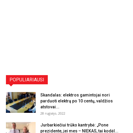
POPULIARIAUSI
Skandalas: elektros gamintojai nori
parduoti elektrą po 10 centų, valdžios
atstovai...
28 rugsėjo, 2022
Jurbarkiečiui trūko kantrybė: „Pone
prezidente, jei mes – NIEKAS, tai kodėl...