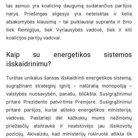
tas asmuo yra koalicinę daugumą sudarančios partijos
narys. Priešingas elgesys yra neteisėtas ir kelia
atsakomybės klausimą – tai puikiausiai supranta ir žino
tiek Remigijus, tiek Vyriausybės vadovė, tiek ir kiti
koalicijos partijų vadovai.
Kaip su energetikos sistemos
išskaidrinimu?
Turėtas unikalus šansas išskaidrinti energetikos sistemą,
sugrąžinant strateginį Ignitį – natūralią monopoliją –
valstybės nuosavybėn, panašu, bliūkšta. Susigrąžinimui
pritarė Prezidento patvirtinta Premjerė. Susigrąžinimui
pritarė partijos, kuriai atiteko energetikos ministerija,
vadovas. Pastarieji dėl kažkokių mums nežinomų
priežasčių atsitraukė ir neatstovėjo jau išsikovotų
pozicijų. Akivaizdu, kad ministerijų rokiruotė atlikta tik