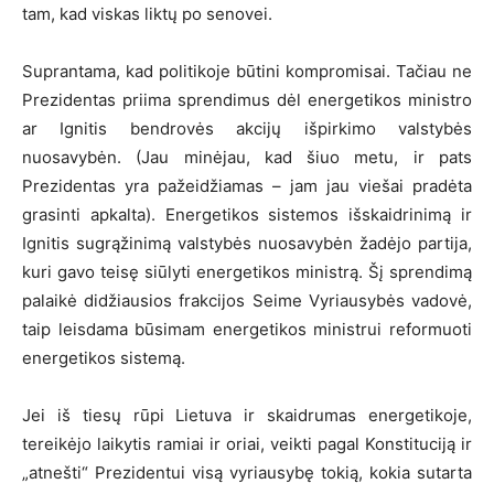
tam, kad viskas liktų po senovei.
Suprantama, kad politikoje būtini kompromisai. Tačiau ne
Prezidentas priima sprendimus dėl energetikos ministro
ar Ignitis bendrovės akcijų išpirkimo valstybės
nuosavybėn. (Jau minėjau, kad šiuo metu, ir pats
Prezidentas yra pažeidžiamas – jam jau viešai pradėta
grasinti apkalta). Energetikos sistemos išskaidrinimą ir
Ignitis sugrąžinimą valstybės nuosavybėn žadėjo partija,
kuri gavo teisę siūlyti energetikos ministrą. Šį sprendimą
palaikė didžiausios frakcijos Seime Vyriausybės vadovė,
taip leisdama būsimam energetikos ministrui reformuoti
energetikos sistemą.
Jei iš tiesų rūpi Lietuva ir skaidrumas energetikoje,
tereikėjo laikytis ramiai ir oriai, veikti pagal Konstituciją ir
„atnešti“ Prezidentui visą vyriausybę tokią, kokia sutarta