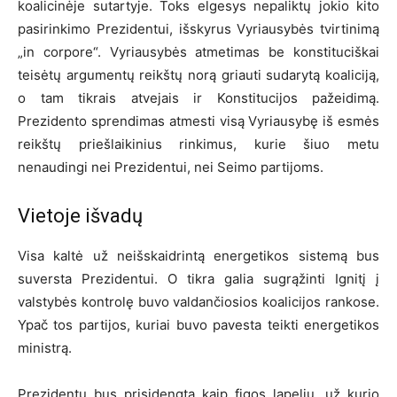
koalicinėje sutartyje. Toks elgesys nepaliktų jokio kito
pasirinkimo Prezidentui, išskyrus Vyriausybės tvirtinimą
„in corpore“. Vyriausybės atmetimas be konstituciškai
teisėtų argumentų reikštų norą griauti sudarytą koaliciją,
o tam tikrais atvejais ir Konstitucijos pažeidimą.
Prezidento sprendimas atmesti visą Vyriausybę iš esmės
reikštų priešlaikinius rinkimus, kurie šiuo metu
nenaudingi nei Prezidentui, nei Seimo partijoms.
Vietoje išvadų
Visa kaltė už neišskaidrintą energetikos sistemą bus
suversta Prezidentui. O tikra galia sugrąžinti Ignitį į
valstybės kontrolę buvo valdančiosios koalicijos rankose.
Ypač tos partijos, kuriai buvo pavesta teikti energetikos
ministrą.
Prezidentu bus prisidengta kaip figos lapeliu, už kurio