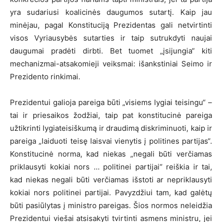
yra sudariusi koalicinės daugumos sutartį. Kaip jau
minėjau, pagal Konstituciją Prezidentas gali netvirtinti
visos Vyriausybės sutarties ir taip sutrukdyti naujai
daugumai pradėti dirbti. Bet tuomet „įsijungia“ kiti
mechanizmai-atsakomieji veiksmai: išankstiniai Seimo ir
Prezidento rinkimai.
Prezidentui galioja pareiga būti „visiems lygiai teisingu“ –
tai ir priesaikos žodžiai, taip pat konstitucinė pareiga
užtikrinti lygiateisiškumą ir draudimą diskriminuoti, kaip ir
pareiga „laiduoti teisę laisvai vienytis į politines partijas“.
Konstitucinė norma, kad niekas „negali būti verčiamas
priklausyti kokiai nors … politinei partijai“ reiškia ir tai,
kad niekas negali būti verčiamas išstoti ar nepriklausyti
kokiai nors politinei partijai. Pavyzdžiui tam, kad galėtų
būti pasiūlytas į ministro pareigas. Šios normos neleidžia
Prezidentui viešai atsisakyti tvirtinti asmens ministru, jei