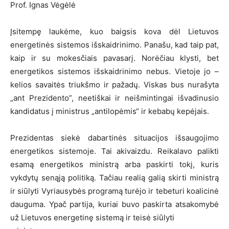
Prof. Ignas Vėgėlė
Įsitempę laukėme, kuo baigsis kova dėl Lietuvos
energetinės sistemos išskaidrinimo. Panašu, kad taip pat,
kaip ir su mokesčiais pavasarį. Norėčiau klysti, bet
energetikos sistemos išskaidrinimo nebus. Vietoje jo –
kelios savaitės triukšmo ir pažadų. Viskas bus nurašyta
„ant Prezidento”, neetiškai ir neišmintingai išvadinusio
kandidatus į ministrus „antilopėmis“ ir kebabų kepėjais.
Prezidentas siekė dabartinės situacijos išsaugojimo
energetikos sistemoje. Tai akivaizdu. Reikalavo palikti
esamą energetikos ministrą arba paskirti tokį, kuris
vykdytų senąją politiką. Tačiau realią galią skirti ministrą
ir siūlyti Vyriausybės programą turėjo ir tebeturi koalicinė
dauguma. Ypač partija, kuriai buvo paskirta atsakomybė
už Lietuvos energetinę sistemą ir teisė siūlyti