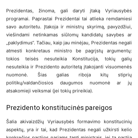
Prezidentas, žinoma, gali daryti įtaką Vyriausybės
programai. Paprastai Prezidentai tai atlieka remdamiesi
savo autoritetu. Įtakoja ir ministrų skyrimą, pavyzdžiui,
viešindami netinkamas siūlomų kandidatų savybes ar
„paklydimus“. Tačiau, kaip jau minėjau, Prezidentas negali
atmesti konkretaus ministro be pagrįstų argumentų:
tokios teisės nesuteikia Konstitucija, tokių galių
nesuteikia ir Prezidento autoritetą įtakojanti visuomenės
nuomonė. Šias galias riboja kitų stiprių
politikų/valdančiosios daugumos nuomonė ar jų
atsakomieji veiksmai (jei tokių prireikia).
Prezidento konstitucinės pareigos
Šalia akivaizdžių Vyriausybės formavimo konstitucinių
aspektų, yra ir tai, kad Prezidentas negali užkirsti kelio
konkrečios partijos nariams tapti ministrais, jei ta partija