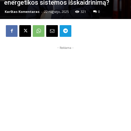
energetikos sistemos išskaidrinimą?
Karštas Komentaras
-
22 rugsėjo, 2025
321
0
- Reklama -