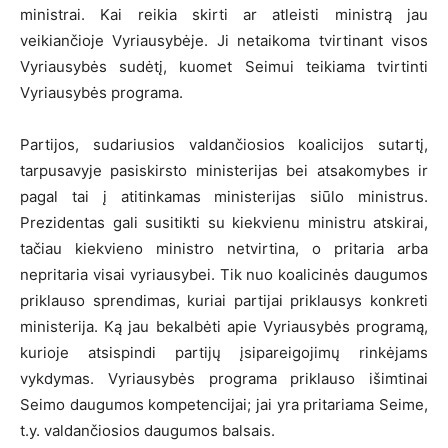
ministrai. Kai reikia skirti ar atleisti ministrą jau
veikiančioje Vyriausybėje. Ji netaikoma tvirtinant visos
Vyriausybės sudėtį, kuomet Seimui teikiama tvirtinti
Vyriausybės programa.
Partijos, sudariusios valdančiosios koalicijos sutartį,
tarpusavyje pasiskirsto ministerijas bei atsakomybes ir
pagal tai į atitinkamas ministerijas siūlo ministrus.
Prezidentas gali susitikti su kiekvienu ministru atskirai,
tačiau kiekvieno ministro netvirtina, o pritaria arba
nepritaria visai vyriausybei. Tik nuo koalicinės daugumos
priklauso sprendimas, kuriai partijai priklausys konkreti
ministerija. Ką jau bekalbėti apie Vyriausybės programą,
kurioje atsispindi partijų įsipareigojimų rinkėjams
vykdymas. Vyriausybės programa priklauso išimtinai
Seimo daugumos kompetencijai; jai yra pritariama Seime,
t.y. valdančiosios daugumos balsais.