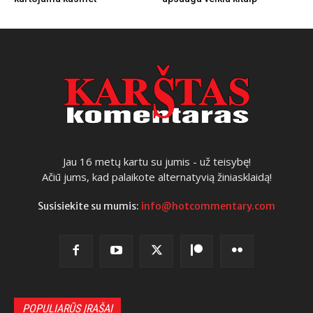
Jau 16 metų kartu su jumis - už teisybę!
Ačiū jums, kad palaikote alternatyvią žiniasklaidą!
Susisiekite su mumis:
info@hotcommentary.com
POPULIARŪS ĮRAŠAI