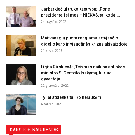
Jurbarkiečiui trūko kantrybė: „Pone
prezidente, jei mes – NIEKAS, tai kodėl...
24 rugsėjo, 2022
Maitvanagių puota rengiama artėjančio
didelio karo ir visuotinės krizės akivaizdoje
21 kovo, 2023
Ligita Girskienė: „Teismas naikina aplinkos
ministro S. Gentvilo įsakymą, kuriuo
gyventojai...
22 gruodžio, 2022
Tyliai atslenka tai, ko nelaukėm
6 sausio, 2023
KARŠTOS NAUJIENOS