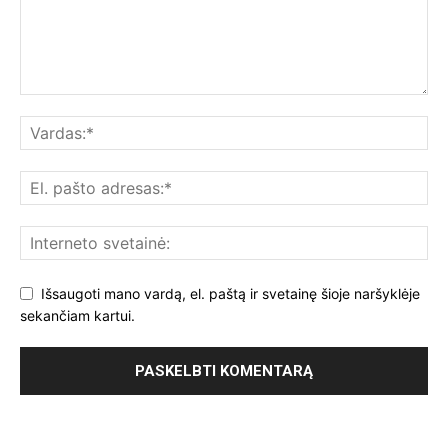
Išsaugoti mano vardą, el. paštą ir svetainę šioje naršyklėje
sekančiam kartui.