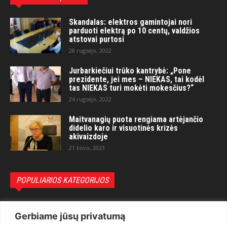
Skandalas: elektros gamintojai nori
parduoti elektrą po 10 centų, valdžios
atstovai purtosi
28 rugsėjo, 2022
Jurbarkiečiui trūko kantrybė: „Pone
prezidente, jei mes – NIEKAS, tai kodėl
tas NIEKAS turi mokėti mokesčius?“
24 rugsėjo, 2022
Maitvanagių puota rengiama artėjančio
didelio karo ir visuotinės krizės
akivaizdoje
21 kovo, 2023
POPULIARIOS KATEGORIJOS
Politika
3281
Gerbiame jūsų privatumą
Nuomonės
2174