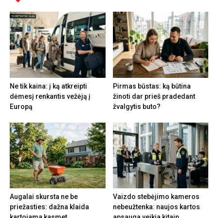
Ne tik kaina: į ką atkreipti
Pirmas būstas: ką būtina
dėmesį renkantis vežėją į
žinoti dar prieš pradedant
Europą
žvalgytis buto?
Augalai skursta ne be
Vaizdo stebėjimo kameros
priežasties: dažna klaida
nebeužtenka: naujos kartos
kartojama kasmet
apsauga veikia kitaip