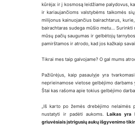
kūrėja: ir į kosmosą leidžiame palydovus, ka
ir kariaujančioms valstybėms taikomės sių
milijonus kainuojančius bairachtarus, kurie
bairachtaras sudega mūšio metu… Surinkti mil
mūsų pačių saugumas ir gelbėtojų tarnybos 
pamirštamos ir atrodo, kad jos kažkaip sava
Tikrai mes taip galvojame? O gal mums atrodo
Pažiūrėjus, kaip pasaulyje yra tvarkoma
neprieinamose vietose gelbėjimo darbams yr
Štai kas rašoma apie tokius gelbėjimo da
„Iš karto po žemės drebėjimo nelaimės pa
nustatyti ir padėti aukoms.
Laikas yra l
griuvėsiais įstrigusių aukų išgyvenimo tik