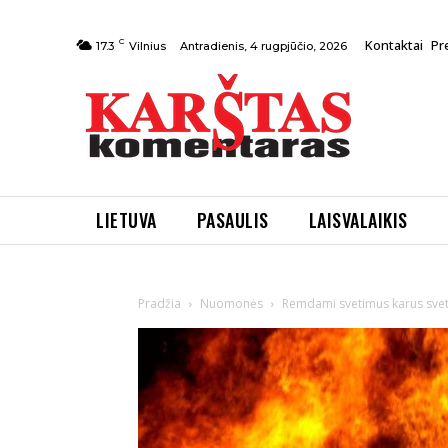
C
Kontaktai
Pr
Antradienis, 4 rugpjūčio, 2026
17.3
Vilnius
LIETUVA
PASAULIS
LAISVALAIKIS
Pradžia
Nuomonės
Remdami svetimus karus svetim