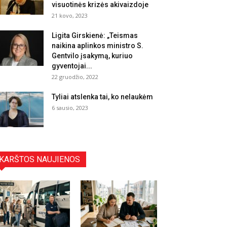
visuotinės krizės akivaizdoje
21 kovo, 2023
Ligita Girskienė: „Teismas
naikina aplinkos ministro S.
Gentvilo įsakymą, kuriuo
gyventojai...
22 gruodžio, 2022
Tyliai atslenka tai, ko nelaukėm
6 sausio, 2023
KARŠTOS NAUJIENOS