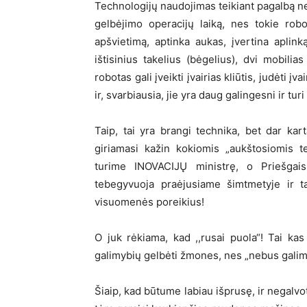
Technologijų naudojimas teikiant pagalbą nel
gelbėjimo operacijų laiką, nes tokie robo
apšvietimą, aptinka aukas, įvertina aplinką
ištisinius takelius (bėgelius), dvi mobilia
robotas gali įveikti įvairias kliūtis, judėti įv
ir, svarbiausia, jie yra daug galingesni ir tu
Taip, tai yra brangi technika, bet dar kar
giriamasi kažin kokiomis „aukštosiomis t
turime INOVACIJŲ ministrę, o Priešgaisr
tebegyvuoja praėjusiame šimtmetyje ir ta
visuomenės poreikius!
O juk rėkiama, kad ,,rusai puola“! Tai kas 
galimybių gelbėti žmones, nes „nebus galim
Šiaip, kad būtume labiau išprusę, ir negalv