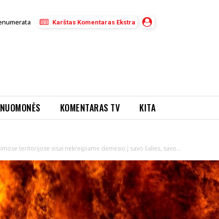
enumerata
Karštas Komentaras Ekstra
NUOMONĖS
KOMENTARAS TV
KITA
ose teritorijose visai nekreipiame dėmesio į savo šalies, savo...