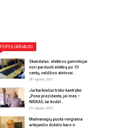
POPULIARIAUSI
Skandalas: elektros gamintojai
nori parduoti elektrą po 10
centų, valdžios atstovai...
28 rugsėjo, 2022
Jurbarkiečiui trūko kantrybė:
„Pone prezidente, jei mes –
NIEKAS, tai kodėl...
24 rugsėjo, 2022
Maitvanagių puota rengiama
artėjančio didelio karo ir