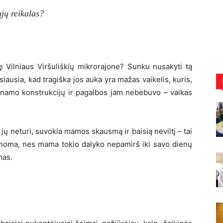
jų reikalas?
ę Vilniaus Viršuliškių mikrorajone? Sunku nusakyti tą
siausia, kad tragiška jos auka yra mažas vaikelis, kuris,
s namo konstrukcijų ir pagalbos jam nebebuvo – vaikas
s jų neturi, suvokia mamos skausmą ir baisią neviltį – tai
manoma, nes mama tokio dalyko nepamirš iki savo dienų
mas.