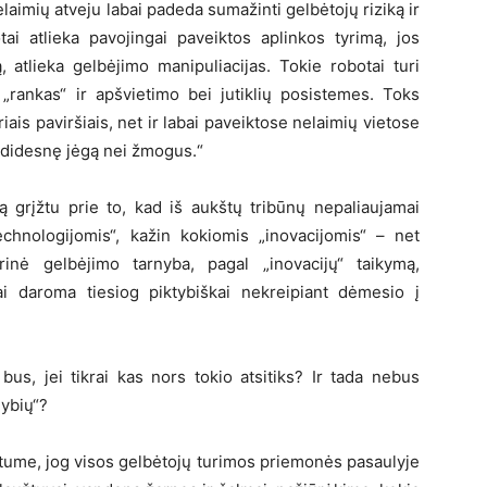
aimių atveju labai padeda sumažinti gelbėtojų riziką ir
tai atlieka pavojingai paveiktos aplinkos tyrimą, jos
, atlieka gelbėjimo manipuliacijas. Tokie robotai turi
s „rankas“ ir apšvietimo bei jutiklių posistemes. Toks
airiais paviršiais, net ir labai paveiktose nelaimių vietose
ri didesnę jėgą nei žmogus.“
tą grįžtu prie to, kad iš aukštų tribūnų nepaliaujamai
echnologijomis“, kažin kokiomis „inovacijomis“ – net
inė gelbėjimo tarnyba, pagal „inovacijų“ taikymą,
i daroma tiesiog piktybiškai nekreipiant dėmesio į
bus, jei tikrai kas nors tokio atsitiks? Ir tada nebus
ybių“?
otume, jog visos gelbėtojų turimos priemonės pasaulyje