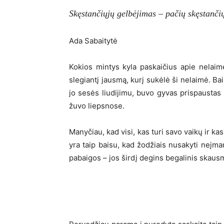
Skęstančiųjų gelbėjimas – pačių skęstančių
Ada Sabaitytė
Kokios mintys kyla paskaičius apie nelaim
slegiantį jausmą, kurį sukėlė ši nelaimė. Bai
jo sesės liudijimu, buvo gyvas prispausta
žuvo liepsnose.
Manyčiau, kad visi, kas turi savo vaikų ir ka
yra taip baisu, kad žodžiais nusakyti neį
pabaigos – jos širdį degins begalinis skaus