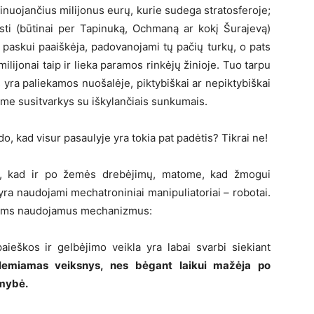
inuojančius milijonus eurų, kurie sudega stratosferoje;
sti (būtinai per Tapinuką, Ochmaną ar kokį Šurajevą)
, paskui paaiškėja, padovanojami tų pačių turkų, o pats
ijonai taip ir lieka paramos rinkėjų žinioje. Tuo tarpu
yra paliekamos nuošalėje, piktybiškai ar nepiktybiškai
ime susitvarkys su iškylančiais sunkumais.
, kad visur pasaulyje yra tokia pat padėtis? Tikrai ne!
si, kad ir po žemės drebėjimų, matome, kad žmogui
a naudojami mechatroniniai manipuliatoriai – robotai.
rbams naudojamus mechanizmus:
ieškos ir gelbėjimo veikla yra labai svarbi siekiant
emiamas veiksnys, nes bėgant laikui mažėja po
imybė.