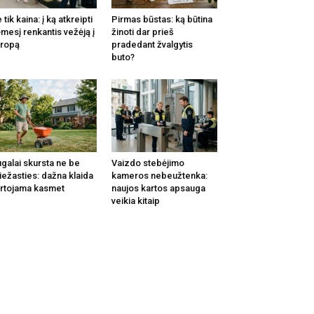
 tik kaina: į ką atkreipti
Pirmas būstas: ką būtina
mesį renkantis vežėją į
žinoti dar prieš
ropą
pradedant žvalgytis
buto?
galai skursta ne be
Vaizdo stebėjimo
iežasties: dažna klaida
kameros nebeužtenka:
rtojama kasmet
naujos kartos apsauga
veikia kitaip