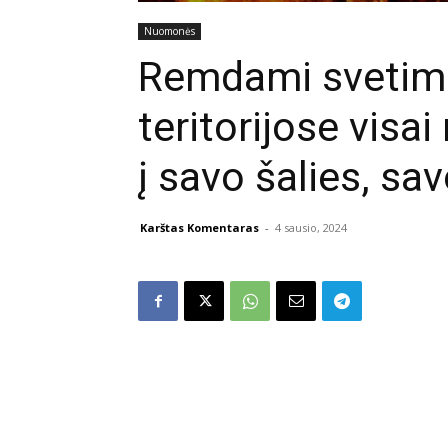
Nuomonės
Remdami svetim
teritorijose vis
į savo šalies, sa
Karštas Komentaras
-
4 sausio, 2024