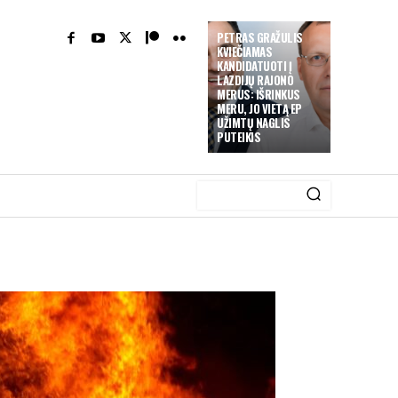
PETRAS GRAŽULIS
KVIEČIAMAS
KANDIDATUOTI Į
LAZDIJŲ RAJONO
MERUS: IŠRINKUS
MERU, JO VIETĄ EP
UŽIMTŲ NAGLIS
PUTEIKIS