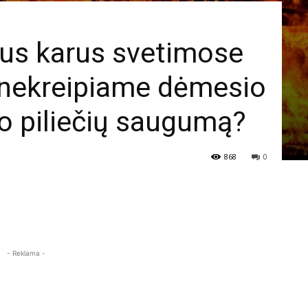
us karus svetimose
ai nekreipiame dėmesio
vo piliečių saugumą?
868
0
- Reklama -