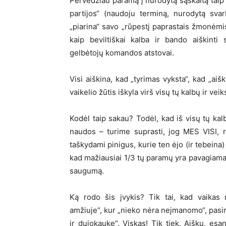
Pervedžiau paramą į nurodytą sąskaitą taip b
partijos“ (naudoju terminą, nurodytą svarb
„piarina“ savo „rūpestį paprastais žmonėmi
kaip beviltiškai kalba ir bando aiškinti
gelbėtojų komandos atstovai.
Visi aiškina, kad „tyrimas vyksta“, kad „ai
vaikelio žūtis iškyla virš visų tų kalbų ir v
Kodėl taip sakau? Todėl, kad iš visų tų kal
naudos – turime suprasti, jog MES VISI, 
taškydami pinigus, kurie ten ėjo (ir tebeina)
kad mažiausiai 1/3 tų paramų yra pavagiama,
saugumą.
Ką rodo šis įvykis? Tik tai, kad vaikas 
amžiuje“, kur „nieko nėra neįmanomo“, pasiro
ir dujokauke“. Viskas! Tik tiek. Aišku, esa