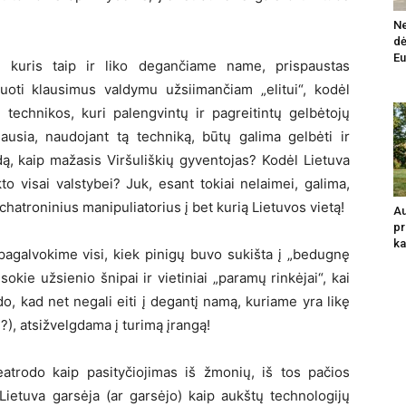
Ne
dė
Eu
, kuris taip ir liko degančiame name, prispaustas
oti klausimus valdymu užsiimančiam „elitui“, kodėl
 technikos, kuri palengvintų ir pagreitintų gelbėtojų
iausia, naudojant tą techniką, būtų galima gelbėti ir
ą, kaip mažasis Viršuliškių gyventojas? Kodėl Lietuva
o visai valstybei? Juk, esant tokiai nelaimei, galima,
chatroninius manipuliatorius į bet kurią Lietuvos vietą!
Au
pr
ka
pagalvokime visi, kiek pinigų buvo sukišta į „bedugnę
isokie užsienio šnipai ir vietiniai „paramų rinkėjai“, kai
, kad net negali eiti į degantį namą, kuriame yra likę
?), atsižvelgdama į turimą įrangą!
trodo kaip pasityčiojimas iš žmonių, iš tos pačios
Lietuva garsėja (ar garsėjo) kaip aukštų technologijų