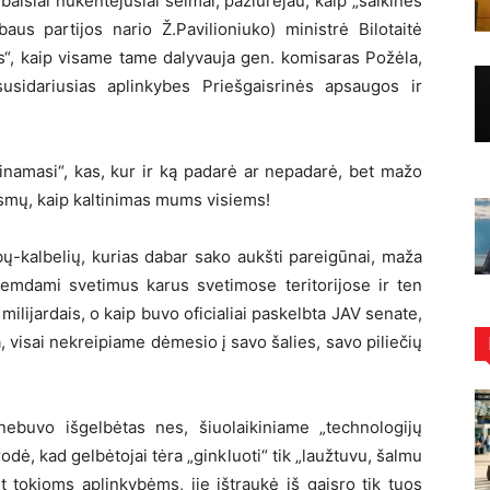
aisiai nukentėjusiai šeimai, pažiūrėjau, kaip „šaikinės
aus partijos nario Ž.Pavilioniuko) ministrė Bilotaitė
s“, kaip visame tame dalyvauja gen. komisaras Požėla,
 susidariusias aplinkybes Priešgaisrinės apsaugos ir
škinamasi“, kas, kur ir ką padarė ar nepadarė, bet mažo
eiksmų, kaip kaltinimas mums visiems!
bų-kalbelių, kurias dabar sako aukšti pareigūnai, maža
remdami svetimus karus svetimose teritorijose ir ten
 milijardais, o kaip buvo oficialiai paskelbta JAV senate,
 visai nekreipiame dėmesio į savo šalies, savo piliečių
nebuvo išgelbėtas nes, šiuolaikiniame „technologijų
dė, kad gelbėtojai tėra „ginkluoti“ tik „laužtuvu, šalmu
nt tokioms aplinkybėms, jie ištraukė iš gaisro tik tuos