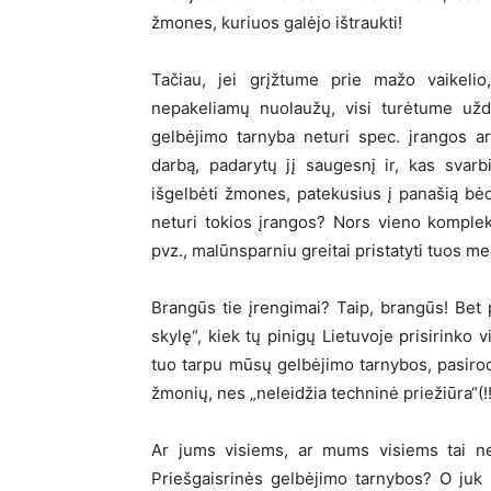
žmones, kuriuos galėjo ištraukti!
Tačiau, jei grįžtume prie mažo vaikelio
nepakeliamų nuolaužų, visi turėtume uždu
gelbėjimo tarnyba neturi spec. įrangos ar
darbą, padarytų jį saugesnį ir, kas svarb
išgelbėti žmones, patekusius į panašią bėd
neturi tokios įrangos? Nors vieno komplekt
pvz., malūnsparniu greitai pristatyti tuos me
Brangūs tie įrengimai? Taip, brangūs! Bet 
skylę“, kiek tų pinigų Lietuvoje prisirinko v
tuo tarpu mūsų gelbėjimo tarnybos, pasirodo
žmonių, nes „neleidžia techninė priežiūra“(!!
Ar jums visiems, ar mums visiems tai nea
Priešgaisrinės gelbėjimo tarnybos? O juk 