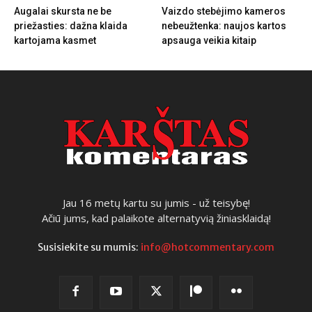
Augalai skursta ne be
Vaizdo stebėjimo kameros
priežasties: dažna klaida
nebeužtenka: naujos kartos
kartojama kasmet
apsauga veikia kitaip
Jau 16 metų kartu su jumis - už teisybę!
Ačiū jums, kad palaikote alternatyvią žiniasklaidą!
Susisiekite su mumis:
info@hotcommentary.com