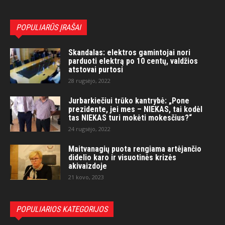
POPULIARŪS ĮRAŠAI
Skandalas: elektros gamintojai nori
parduoti elektrą po 10 centų, valdžios
atstovai purtosi
28 rugsėjo, 2022
Jurbarkiečiui trūko kantrybė: „Pone
prezidente, jei mes – NIEKAS, tai kodėl
tas NIEKAS turi mokėti mokesčius?“
24 rugsėjo, 2022
Maitvanagių puota rengiama artėjančio
didelio karo ir visuotinės krizės
akivaizdoje
21 kovo, 2023
POPULIARIOS KATEGORIJOS