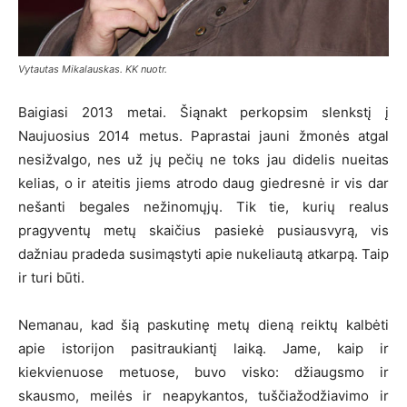
Vytautas Mikalauskas. KK nuotr.
Baigiasi 2013 metai. Šiąnakt perkopsim slenkstį į
Naujuosius 2014 metus. Paprastai jauni žmonės atgal
nesižvalgo, nes už jų pečių ne toks jau didelis nueitas
kelias, o ir ateitis jiems atrodo daug giedresnė ir vis dar
nešanti begales nežinomųjų. Tik tie, kurių realus
pragyventų metų skaičius pasiekė pusiausvyrą, vis
dažniau pradeda susimąstyti apie nukeliautą atkarpą. Taip
ir turi būti.
Nemanau, kad šią paskutinę metų dieną reiktų kalbėti
apie istorijon pasitraukiantį laiką. Jame, kaip ir
kiekvienuose metuose, buvo visko: džiaugsmo ir
skausmo, meilės ir neapykantos, tuščiažodžiavimo ir