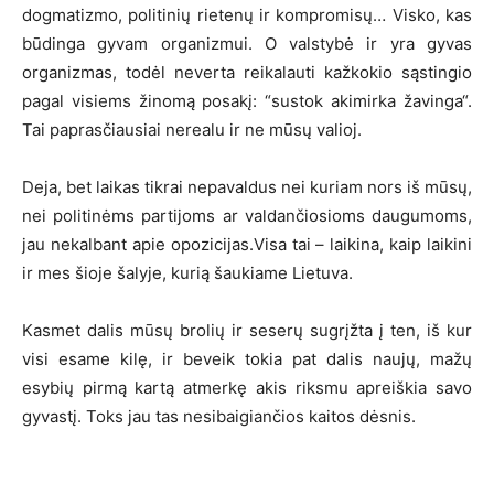
dogmatizmo, politinių rietenų ir kompromisų… Visko, kas
būdinga gyvam organizmui. O valstybė ir yra gyvas
organizmas, todėl neverta reikalauti kažkokio sąstingio
pagal visiems žinomą posakį: “sustok akimirka žavinga“.
Tai paprasčiausiai nerealu ir ne mūsų valioj.
Deja, bet laikas tikrai nepavaldus nei kuriam nors iš mūsų,
nei politinėms partijoms ar valdančiosioms daugumoms,
jau nekalbant apie opozicijas.Visa tai – laikina, kaip laikini
ir mes šioje šalyje, kurią šaukiame Lietuva.
Kasmet dalis mūsų brolių ir seserų sugrįžta į ten, iš kur
visi esame kilę, ir beveik tokia pat dalis naujų, mažų
esybių pirmą kartą atmerkę akis riksmu apreiškia savo
gyvastį. Toks jau tas nesibaigiančios kaitos dėsnis.