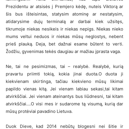
Prezidentu ar atsisės į Premjero kėdę, nuteis Viktorą ar
šis bus išteisintas, statysim atominę ar nestatysim,
atidarysime dujų terminalą ar darbai kiek užsitęs,
tikrumoje niekas nesikeis ir niekas nepigs. Niekas nieko
mums veltui neduos ir niekas mūsų neglostys, nebent
prieš plauką. Deja, bet dažnai esame būtent to verti.
Žodžiu, gyvenimas tekės daugiau ar mažiau įprasta vaga.
Ne, tai ne pesimizmas, tai – realybė. Realybė, kurią
pravartu priimti tokią, kokia jinai duota.O duota ji
kiekvienam skirtinga, tačiau kiekvieno mūsų likimai
papildo vienas kitą. Jei vienam labiau sekasi,tai kitam
atvirkščiai. Jei vienam ateinantys bus liūdnesni, tai kitam
atvirkščiai….O visi mes ir sudarome tą visumą, kurią dar
mūsų protėviai pavadino Lietuva.
Duok Dieve, kad 2014 nebūtų blogesni nei šitie ir