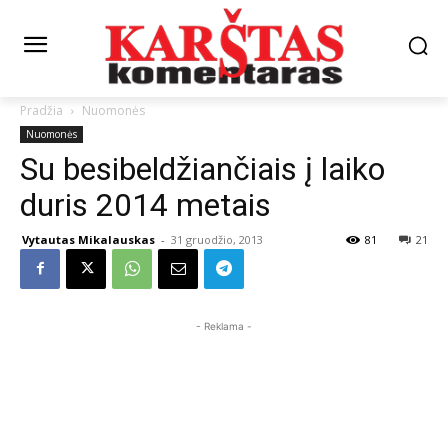
Pradžia
Nuomonės
Nuomonės
Su besibeldžiančiais į laiko
duris 2014 metais
Vytautas Mikalauskas
-
31 gruodžio, 2013
81
21
- Reklama -