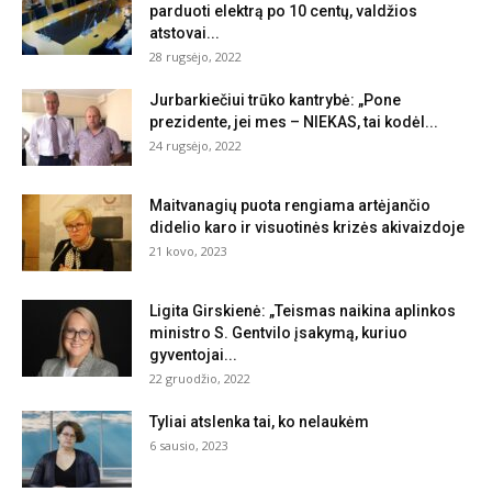
parduoti elektrą po 10 centų, valdžios
atstovai...
28 rugsėjo, 2022
Jurbarkiečiui trūko kantrybė: „Pone
prezidente, jei mes – NIEKAS, tai kodėl...
24 rugsėjo, 2022
Maitvanagių puota rengiama artėjančio
didelio karo ir visuotinės krizės akivaizdoje
21 kovo, 2023
Ligita Girskienė: „Teismas naikina aplinkos
ministro S. Gentvilo įsakymą, kuriuo
gyventojai...
22 gruodžio, 2022
Tyliai atslenka tai, ko nelaukėm
6 sausio, 2023