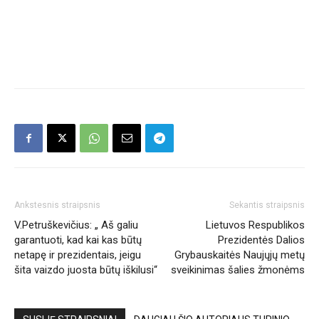
Ankstesnis straipsnis
Sekantis straipsnis
V.Petruškevičius: „ Aš galiu
Lietuvos Respublikos
garantuoti, kad kai kas būtų
Prezidentės Dalios
netapę ir prezidentais, jeigu
Grybauskaitės Naujųjų metų
šita vaizdo juosta būtų iškilusi“
sveikinimas šalies žmonėms