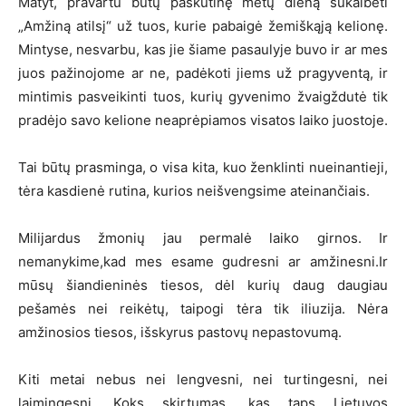
Matyt, pravartu būtų paskutinę metų dieną sukalbėti
„Amžiną atilsį“ už tuos, kurie pabaigė žemiškąją kelionę.
Mintyse, nesvarbu, kas jie šiame pasaulyje buvo ir ar mes
juos pažinojome ar ne, padėkoti jiems už pragyventą, ir
mintimis pasveikinti tuos, kurių gyvenimo žvaigždutė tik
pradėjo savo kelione neaprėpiamos visatos laiko juostoje.
Tai būtų prasminga, o visa kita, kuo ženklinti nueinantieji,
tėra kasdienė rutina, kurios neišvengsime ateinančiais.
Milijardus žmonių jau permalė laiko girnos. Ir
nemanykime,kad mes esame gudresni ar amžinesni.Ir
mūsų šiandieninės tiesos, dėl kurių daug daugiau
pešamės nei reikėtų, taipogi tėra tik iliuzija. Nėra
amžinosios tiesos, išskyrus pastovų nepastovumą.
Kiti metai nebus nei lengvesni, nei turtingesni, nei
laimingesni. Koks skirtumas, kas taps Lietuvos