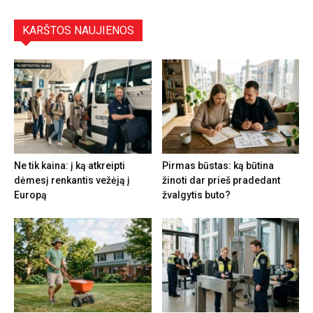
KARŠTOS NAUJIENOS
Ne tik kaina: į ką atkreipti
Pirmas būstas: ką būtina
dėmesį renkantis vežėją į
žinoti dar prieš pradedant
Europą
žvalgytis buto?