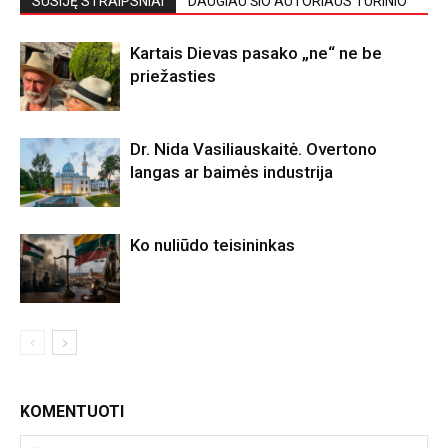
SUSIJĘ STRAIPSNIAI
DAUGIAU ŠIO AUTORIAUS TURINIO
Kartais Dievas pasako „ne“ ne be
priežasties
Dr. Nida Vasiliauskaitė. Overtono
langas ar baimės industrija
Ko nuliūdo teisininkas
KOMENTUOTI