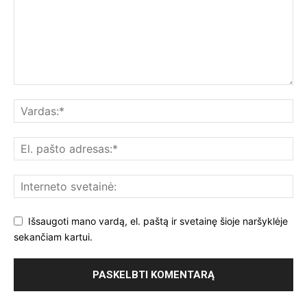
Išsaugoti mano vardą, el. paštą ir svetainę šioje naršyklėje
sekančiam kartui.