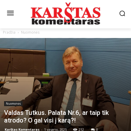
Pradžia
Nuomonės
Nuomonės
Valdas Tutkus. Palata Nr.6, ar taip tik
atrodo? O gal visi į karą?!
Karštas Komentaras
-
1 vasario, 2025
212
0