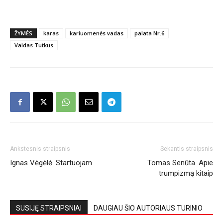
ŽYMĖS
karas
kariuomenės vadas
palata Nr.6
Valdas Tutkus
Ankstesnis straipsnis
Sekantis straipsnis
Ignas Vėgėlė. Startuojam
Tomas Senūta. Apie
trumpizmą kitaip
SUSIJĘ STRAIPSNIAI
DAUGIAU ŠIO AUTORIAUS TURINIO