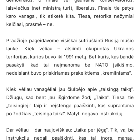
laisviečius (net ministrą turi), liberalus. Finale tie patys
karo vanagai, tik etiketė kita. Tiesa, retorika nežymiai
keičiasi, prasmė – ne.
Pradžioje pageidavome visiškai sutriuškinti Rusiją mūšio
lauke. Kiek vėliau – atsiimti okupuotas Ukrainos
teritorijas, kurios buvo iki 1991 metų. Bet kuris, kas bandė
pasakyti, kad tai neįmanoma be NATO įsikišimo,
nedelsiant buvo priskiriamas prakeiktiems „kremliniams“.
Kiek vėliau vanagėliai jau čiulbėjo apie „teisingą taiką“.
Džiugu, kad bent jau išgirdome žodį „Taika“. Tiesa, tie
„teisingieji“ taip ir neįstengė paaiškinti, kas suprantama
po žodžiais „teisinga taika“. Matyt, negavo instrukcijų.
Dar vėliau – dar naujoviškiau: „taika per jėgą“. Tik, va, be
instrukcijų negali paaiškinti, kas tai (nors, manau,