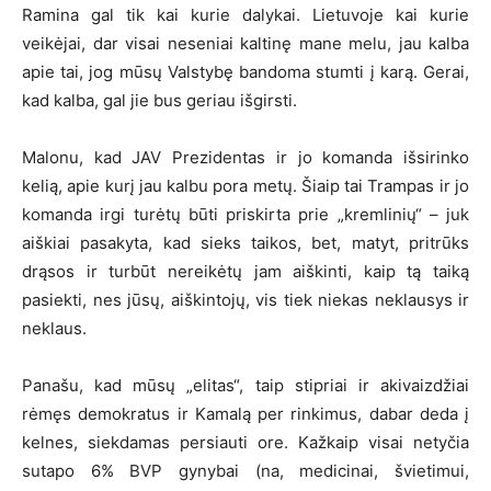
Ramina gal tik kai kurie dalykai. Lietuvoje kai kurie
veikėjai, dar visai neseniai kaltinę mane melu, jau kalba
apie tai, jog mūsų Valstybę bandoma stumti į karą. Gerai,
kad kalba, gal jie bus geriau išgirsti.
Malonu, kad JAV Prezidentas ir jo komanda išsirinko
kelią, apie kurį jau kalbu pora metų. Šiaip tai Trampas ir jo
komanda irgi turėtų būti priskirta prie „kremlinių“ – juk
aiškiai pasakyta, kad sieks taikos, bet, matyt, pritrūks
drąsos ir turbūt nereikėtų jam aiškinti, kaip tą taiką
pasiekti, nes jūsų, aiškintojų, vis tiek niekas neklausys ir
neklaus.
Panašu, kad mūsų „elitas“, taip stipriai ir akivaizdžiai
rėmęs demokratus ir Kamalą per rinkimus, dabar deda į
kelnes, siekdamas persiauti ore. Kažkaip visai netyčia
sutapo 6% BVP gynybai (na, medicinai, švietimui,