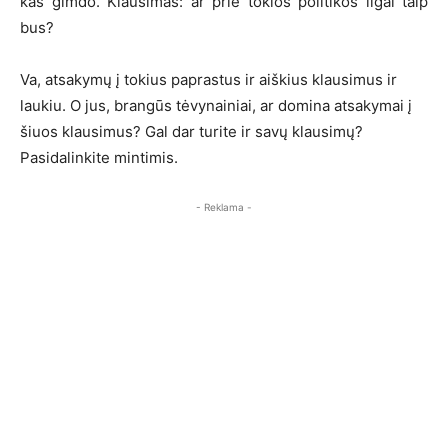
kas gimdo. Klausimas: ar prie tokios politikos ilgai taip
bus?
Va, atsakymų į tokius paprastus ir aiškius klausimus ir
laukiu. O jus, brangūs tėvynainiai, ar domina atsakymai į
šiuos klausimus? Gal dar turite ir savų klausimų?
Pasidalinkite mintimis.
- Reklama -