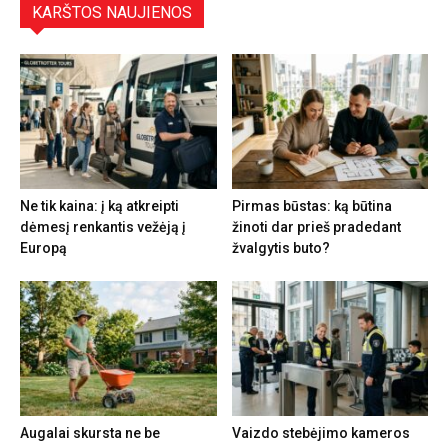
KARŠTOS NAUJIENOS
Ne tik kaina: į ką atkreipti
Pirmas būstas: ką būtina
dėmesį renkantis vežėją į
žinoti dar prieš pradedant
Europą
žvalgytis buto?
Augalai skursta ne be
Vaizdo stebėjimo kameros