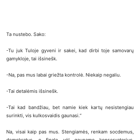
Ta nustebo. Sako:
-Tu juk Tuloje gyveni ir sakei, kad dirbi toje samovarų
gamykloje, tai išsinešk.
-Na, pas mus labai griežta kontrolė. Niekaip negaliu.
-Tai detalėmis išsinešk.
-Tai kad bandžiau, bet namie kiek kartų nesistengiau
surinkti, vis kulkosvaidis gaunasi.“
Na, visai kaip pas mus. Stengiamės, renkam socdemus,
demokratus, o finale vėl gauname konservatorius,