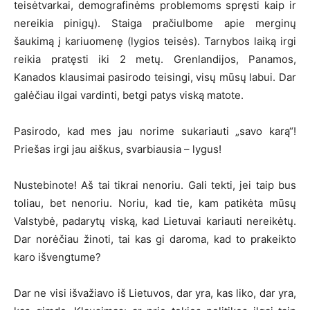
teisėtvarkai, demografinėms problemoms spręsti kaip ir
nereikia pinigų). Staiga pračiulbome apie merginų
šaukimą į kariuomenę (lygios teisės). Tarnybos laiką irgi
reikia pratęsti iki 2 metų. Grenlandijos, Panamos,
Kanados klausimai pasirodo teisingi, visų mūsų labui. Dar
galėčiau ilgai vardinti, betgi patys viską matote.
Pasirodo, kad mes jau norime sukariauti „savo karą“!
Priešas irgi jau aiškus, svarbiausia – lygus!
Nustebinote! Aš tai tikrai nenoriu. Gali tekti, jei taip bus
toliau, bet nenoriu. Noriu, kad tie, kam patikėta mūsų
Valstybė, padarytų viską, kad Lietuvai kariauti nereikėtų.
Dar norėčiau žinoti, tai kas gi daroma, kad to prakeikto
karo išvengtume?
Dar ne visi išvažiavo iš Lietuvos, dar yra, kas liko, dar yra,