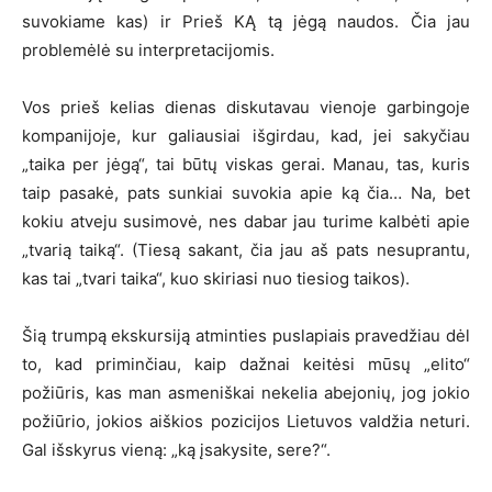
suvokiame kas) ir Prieš KĄ tą jėgą naudos. Čia jau
problemėlė su interpretacijomis.
Vos prieš kelias dienas diskutavau vienoje garbingoje
kompanijoje, kur galiausiai išgirdau, kad, jei sakyčiau
„taika per jėgą“, tai būtų viskas gerai. Manau, tas, kuris
taip pasakė, pats sunkiai suvokia apie ką čia… Na, bet
kokiu atveju susimovė, nes dabar jau turime kalbėti apie
„tvarią taiką“. (Tiesą sakant, čia jau aš pats nesuprantu,
kas tai „tvari taika“, kuo skiriasi nuo tiesiog taikos).
Šią trumpą ekskursiją atminties puslapiais pravedžiau dėl
to, kad priminčiau, kaip dažnai keitėsi mūsų „elito“
požiūris, kas man asmeniškai nekelia abejonių, jog jokio
požiūrio, jokios aiškios pozicijos Lietuvos valdžia neturi.
Gal išskyrus vieną: „ką įsakysite, sere?“.