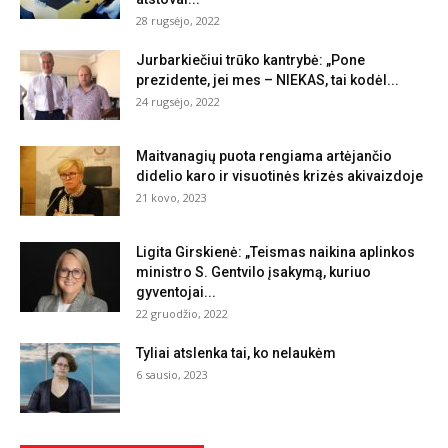
28 rugsėjo, 2022
Jurbarkiečiui trūko kantrybė: „Pone
prezidente, jei mes – NIEKAS, tai kodėl...
24 rugsėjo, 2022
Maitvanagių puota rengiama artėjančio
didelio karo ir visuotinės krizės akivaizdoje
21 kovo, 2023
Ligita Girskienė: „Teismas naikina aplinkos
ministro S. Gentvilo įsakymą, kuriuo
gyventojai...
22 gruodžio, 2022
Tyliai atslenka tai, ko nelaukėm
6 sausio, 2023