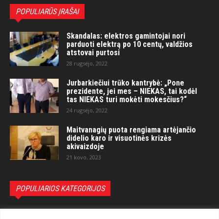
POPULIARŪS ĮRAŠAI
Skandalas: elektros gamintojai nori
parduoti elektrą po 10 centų, valdžios
atstovai purtosi
28 rugsėjo, 2022
Jurbarkiečiui trūko kantrybė: „Pone
prezidente, jei mes – NIEKAS, tai kodėl
tas NIEKAS turi mokėti mokesčius?“
24 rugsėjo, 2022
Maitvanagių puota rengiama artėjančio
didelio karo ir visuotinės krizės
akivaizdoje
21 kovo, 2023
POPULIARIOS KATEGORIJOS
Politika
3281