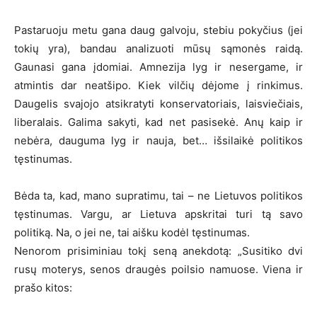
Pastaruoju metu gana daug galvoju, stebiu pokyčius (jei
tokių yra), bandau analizuoti mūsų sąmonės raidą.
Gaunasi gana įdomiai. Amnezija lyg ir nesergame, ir
atmintis dar neatšipo. Kiek vilčių dėjome į rinkimus.
Daugelis svajojo atsikratyti konservatoriais, laisviečiais,
liberalais. Galima sakyti, kad net pasisekė. Anų kaip ir
nebėra, dauguma lyg ir nauja, bet… išsilaikė politikos
tęstinumas.
Bėda ta, kad, mano supratimu, tai – ne Lietuvos politikos
tęstinumas. Vargu, ar Lietuva apskritai turi tą savo
politiką. Na, o jei ne, tai aišku kodėl tęstinumas.
Nenorom prisiminiau tokį seną anekdotą: „Susitiko dvi
rusų moterys, senos draugės poilsio namuose. Viena ir
prašo kitos: