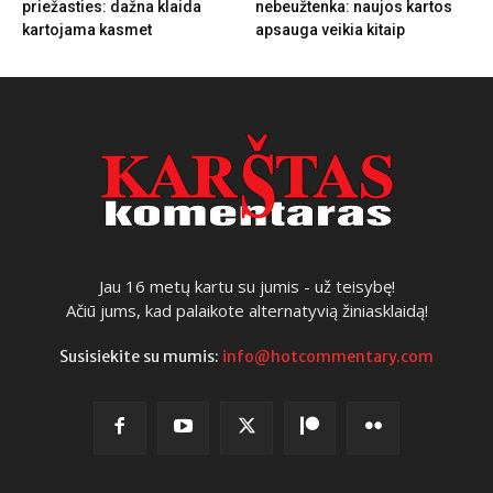
priežasties: dažna klaida
nebeužtenka: naujos kartos
kartojama kasmet
apsauga veikia kitaip
Jau 16 metų kartu su jumis - už teisybę!
Ačiū jums, kad palaikote alternatyvią žiniasklaidą!
Susisiekite su mumis:
info@hotcommentary.com