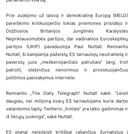
Prie Judėjimo už laisvą ir demokratinę Europą (MELD)
pareiškimo kritikuojančio tokias priemones prisidėjo ir
Didžiosios Britanijos Jungtinės Karalystės
Nepriklausomybės partijos, dar vadinamos Euroskeptikų
partijos (UKIP) pavaduotoja Paul Nuttall. Remiantis
Nuttall, ši kampanija pažeistų ES tarnautojų neutralitetą ir
paverstų juos „meškeriojančiais patruliais“ (ang. troll
patroll), stebinčius nenorimus ir provokuojančius
politinius pasisakymus internete.
Remiantis „The Daily Telegraph“ Nuttall sakė: “Leisti
daugiau, nei milijoną svarų ES tarnautojams kurie darbo
valandomis taptų Twitterio „troliais“ yra laiko gaišinimas ir
iš tikrųjų juokinga“, sakė Nuttall.
ES planai neįsileisti kritiškai rašančius žurnalistus į