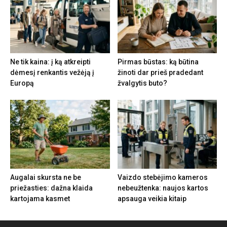
Ne tik kaina: į ką atkreipti
Pirmas būstas: ką būtina
dėmesį renkantis vežėją į
žinoti dar prieš pradedant
Europą
žvalgytis buto?
Augalai skursta ne be
Vaizdo stebėjimo kameros
priežasties: dažna klaida
nebeužtenka: naujos kartos
kartojama kasmet
apsauga veikia kitaip