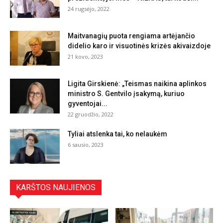
24 rugsėjo, 2022
Maitvanagių puota rengiama artėjančio
didelio karo ir visuotinės krizės akivaizdoje
21 kovo, 2023
Ligita Girskienė: „Teismas naikina aplinkos
ministro S. Gentvilo įsakymą, kuriuo
gyventojai...
22 gruodžio, 2022
Tyliai atslenka tai, ko nelaukėm
6 sausio, 2023
KARŠTOS NAUJIENOS