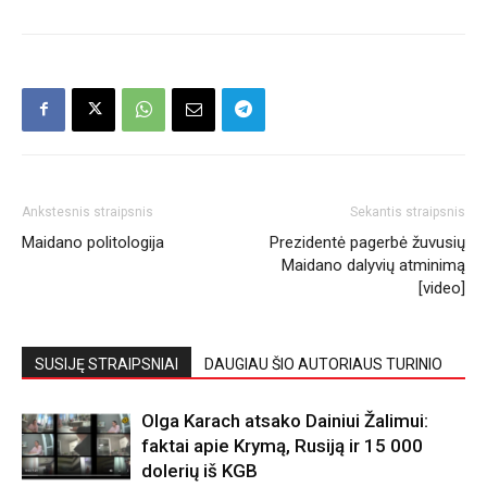
Ankstesnis straipsnis
Sekantis straipsnis
Maidano politologija
Prezidentė pagerbė žuvusių
Maidano dalyvių atminimą
[video]
SUSIJĘ STRAIPSNIAI
DAUGIAU ŠIO AUTORIAUS TURINIO
Olga Karach atsako Dainiui Žalimui:
faktai apie Krymą, Rusiją ir 15 000
dolerių iš KGB