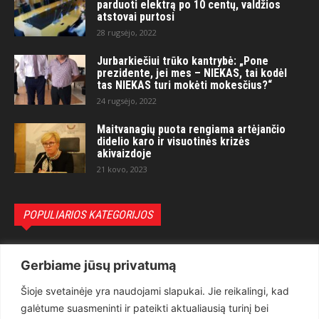
parduoti elektrą po 10 centų, valdžios
atstovai purtosi
28 rugsėjo, 2022
Jurbarkiečiui trūko kantrybė: „Pone
prezidente, jei mes – NIEKAS, tai kodėl
tas NIEKAS turi mokėti mokesčius?“
24 rugsėjo, 2022
Maitvanagių puota rengiama artėjančio
didelio karo ir visuotinės krizės
akivaizdoje
21 kovo, 2023
POPULIARIOS KATEGORIJOS
Politika
3281
Gerbiame jūsų privatumą
Nuomonės
2174
Šioje svetainėje yra naudojami slapukai. Jie reikalingi, kad
Teisėsauga
1497
galėtume suasmeninti ir pateikti aktualiausią turinį bei
Aktualu
1373