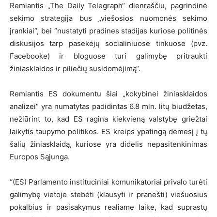
Remiantis „The Daily Telegraph“ dienraščiu, pagrindinė
sekimo strategija bus „viešosios nuomonės sekimo
įrankiai“, bei “nustatyti pradines stadijas kuriose politinės
diskusijos tarp pasekėjų socialiniuose tinkuose (pvz.
Facebooke) ir bloguose turi galimybę pritraukti
žiniasklaidos ir piliečių susidomėjimą“.
Remiantis ES dokumentu šiai „kokybinei žiniasklaidos
analizei“ yra numatytas padidintas 6.8 mln. litų biudžetas,
nežiūrint to, kad ES ragina kiekvieną valstybę griežtai
laikytis taupymo politikos. ES kreips ypatingą dėmesį į tų
šalių žiniasklaidą, kuriose yra didelis nepasitenkinimas
Europos Sąjunga.
“(ES) Parlamento instituciniai komunikatoriai privalo turėti
galimybę vietoje stebėti (klausyti ir pranešti) viešuosius
pokalbius ir pasisakymus realiame laike, kad suprastų