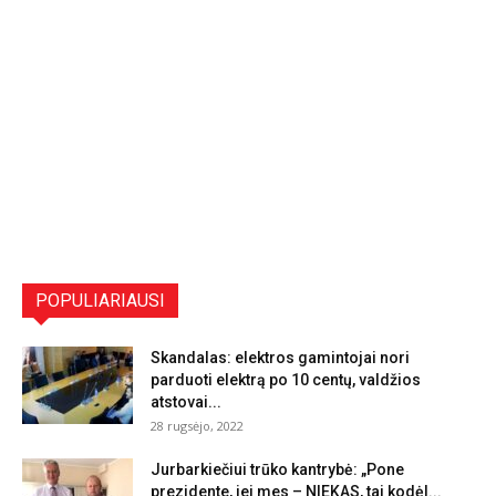
POPULIARIAUSI
Skandalas: elektros gamintojai nori
parduoti elektrą po 10 centų, valdžios
atstovai...
28 rugsėjo, 2022
Jurbarkiečiui trūko kantrybė: „Pone
prezidente, jei mes – NIEKAS, tai kodėl...