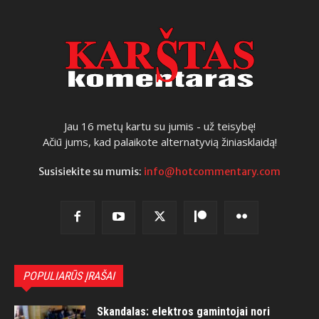
Jau 16 metų kartu su jumis - už teisybę!
Ačiū jums, kad palaikote alternatyvią žiniasklaidą!
Susisiekite su mumis:
info@hotcommentary.com
POPULIARŪS ĮRAŠAI
Skandalas: elektros gamintojai nori