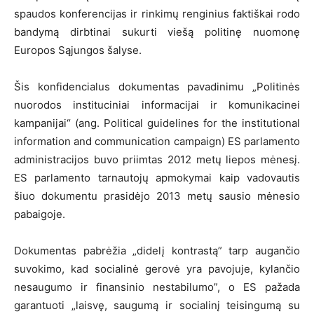
spaudos konferencijas ir rinkimų renginius faktiškai rodo
bandymą dirbtinai sukurti viešą politinę nuomonę
Europos Sąjungos šalyse.
Šis konfidencialus dokumentas pavadinimu „Politinės
nuorodos instituciniai informacijai ir komunikacinei
kampanijai“ (ang. Political guidelines for the institutional
information and communication campaign) ES parlamento
administracijos buvo priimtas 2012 metų liepos mėnesį.
ES parlamento tarnautojų apmokymai kaip vadovautis
šiuo dokumentu prasidėjo 2013 metų sausio mėnesio
pabaigoje.
Dokumentas pabrėžia „didelį kontrastą” tarp augančio
suvokimo, kad socialinė gerovė yra pavojuje, kylančio
nesaugumo ir finansinio nestabilumo”, o ES pažada
garantuoti „laisvę, saugumą ir socialinį teisingumą su