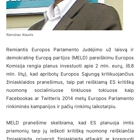
Ramūnas Alaunis
Remiantis Europos Parlamento Judėjimo už laisvą ir
demokratinę Europą partijos (MELD) pareiškimu Europos
Komisija rengia planus investuoti apie 2 mln. eurų, (6.8
mln. litų), kad apribotų Europos Sąjungą kritikuojančius
žiniasklaidos pranešimus, taip pat reiškiamą ES kritišką
nuomonę socialiniuose tinkluose tokiuose kaip
Facebookas ar Twitteris 2014 metų Europos Parlamento
rinkiminės kampanijos ir pačių rinkimų laikotarpiu.
MELD pranešime skelbiama, kad ES planuoja imtis
priemonių tarp jų ieškoti kritišką nuomonę reiškiančia
žiniasklaidą, priversti žiniasklaida atšaukti ar koreguoti