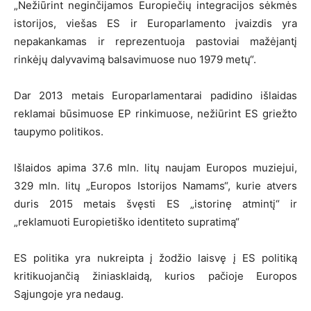
„Nežiūrint neginčijamos Europiečių integracijos sėkmės
istorijos, viešas ES ir Europarlamento įvaizdis yra
nepakankamas ir reprezentuoja pastoviai mažėjantį
rinkėjų dalyvavimą balsavimuose nuo 1979 metų“.
Dar 2013 metais Europarlamentarai padidino išlaidas
reklamai būsimuose EP rinkimuose, nežiūrint ES griežto
taupymo politikos.
Išlaidos apima 37.6 mln. litų naujam Europos muziejui,
329 mln. litų „Europos Istorijos Namams“, kurie atvers
duris 2015 metais švęsti ES „istorinę atmintį“ ir
„reklamuoti Europietiško identiteto supratimą“
ES politika yra nukreipta į žodžio laisvę į ES politiką
kritikuojančią žiniasklaidą, kurios pačioje Europos
Sąjungoje yra nedaug.