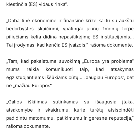
klestinčia (ES) vidaus rinka“.
„Dabartinė ekonominė ir finansinė krizė kartu su aukštu
bedarbystės skaičiumi, ypatingai jaunų žmonių tarpe
piliečiams kelia didina nepasitikėjimą ES institucijomis…
Tai įrodymas, kad kenčia ES įvaizdis,” rašoma dokumente.
„Tam, kad pakeistume suvokimą „Europa yra problema“
mums reikia komunikuoti taip, kad atsakymas
egzistuojantiems iššūkiams būtų… „daugiau Europos“, bet
ne „mažiau Europos“
„Galios iškilimas sutinkamas su išaugusia įtaka,
atsakomybe ir skaidrumu, kurie turėtų atsispindėti
padidintu matomumu, patikimumu ir geresne reputacija,”
rašoma dokumente.