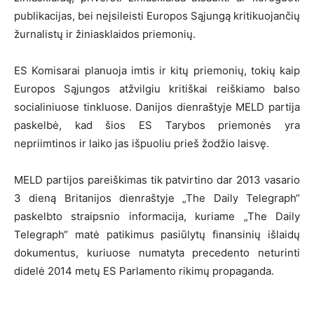
publikacijas, bei neįsileisti Europos Sąjungą kritikuojančių
žurnalistų ir žiniasklaidos priemonių.
ES Komisarai planuoja imtis ir kitų priemonių, tokių kaip
Europos Sąjungos atžvilgiu kritiškai reiškiamo balso
socialiniuose tinkluose. Danijos dienraštyje MELD partija
paskelbė, kad šios ES Tarybos priemonės yra
nepriimtinos ir laiko jas išpuoliu prieš žodžio laisvę.
MELD partijos pareiškimas tik patvirtino dar 2013 vasario
3 dieną Britanijos dienraštyje „The Daily Telegraph“
paskelbto straipsnio informacija, kuriame „The Daily
Telegraph“ matė patikimus pasiūlytų finansinių išlaidų
dokumentus, kuriuose numatyta precedento neturinti
didelė 2014 metų ES Parlamento rikimų propaganda.