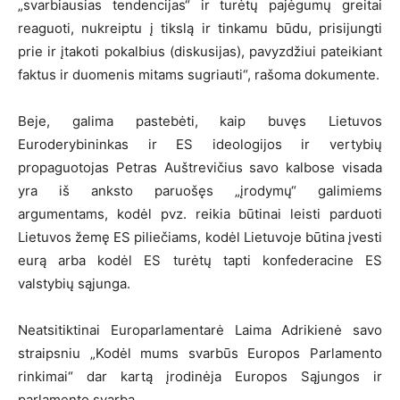
„svarbiausias tendencijas“ ir turėtų pajėgumų greitai
reaguoti, nukreiptu į tikslą ir tinkamu būdu, prisijungti
prie ir įtakoti pokalbius (diskusijas), pavyzdžiui pateikiant
faktus ir duomenis mitams sugriauti“, rašoma dokumente.
Beje, galima pastebėti, kaip buvęs Lietuvos
Euroderybininkas ir ES ideologijos ir vertybių
propaguotojas Petras Auštrevičius savo kalbose visada
yra iš anksto paruošęs „įrodymų“ galimiems
argumentams, kodėl pvz. reikia būtinai leisti parduoti
Lietuvos žemę ES piliečiams, kodėl Lietuvoje būtina įvesti
eurą arba kodėl ES turėtų tapti konfederacine ES
valstybių sąjunga.
Neatsitiktinai Europarlamentarė Laima Adrikienė savo
straipsniu „Kodėl mums svarbūs Europos Parlamento
rinkimai“ dar kartą įrodinėja Europos Sąjungos ir
parlamento svarbą.