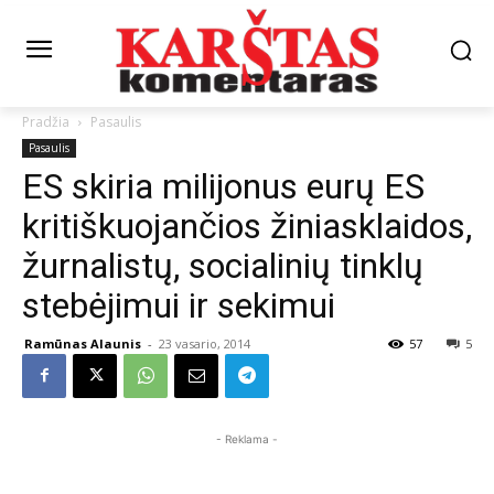
Pradžia
Pasaulis
Pasaulis
ES skiria milijonus eurų ES
kritiškuojančios žiniasklaidos,
žurnalistų, socialinių tinklų
stebėjimui ir sekimui
Ramūnas Alaunis
-
23 vasario, 2014
57
5
- Reklama -