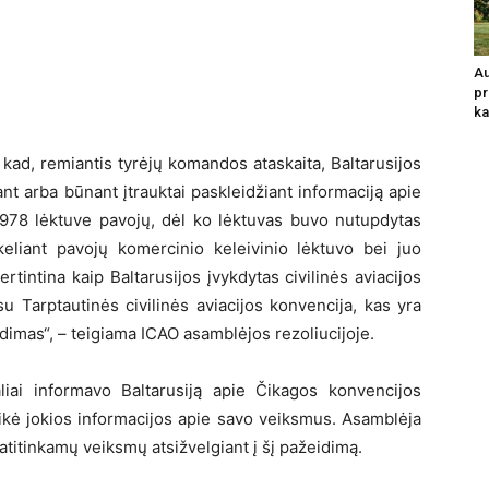
Au
pr
ka
kad, remiantis tyrėjų komandos ataskaita, Baltarusijos
t arba būnant įtrauktai paskleidžiant informaciją apie
978 lėktuve pavojų, dėl ko lėktuvas buvo nutupdytas
eliant pavojų komercinio keleivinio lėktuvo bei juo
tintina kaip Baltarusijos įvykdytas civilinės aviacijos
 Tarptautinės civilinės aviacijos konvencija, kas yra
idimas“, – teigiama ICAO asamblėjos rezoliucijoje.
liai informavo Baltarusiją apie Čikagos konvencijos
teikė jokios informacijos apie savo veiksmus. Asamblėja
s atitinkamų veiksmų atsižvelgiant į šį pažeidimą.