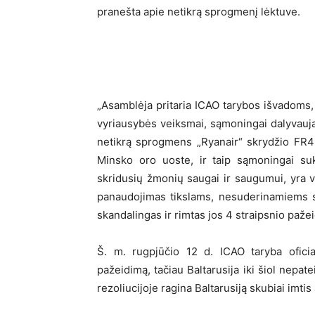
pranešta apie netikrą sprogmenį lėktuve.
„Asamblėja pritaria ICAO tarybos išvadoms, 
vyriausybės veiksmai, sąmoningai dalyvaujan
netikrą sprogmens „Ryanair“ skrydžio FR4
Minsko oro uoste, ir taip sąmoningai suk
skridusių žmonių saugai ir saugumui, yra ver
panaudojimas tikslams, nesuderinamiems su
skandalingas ir rimtas jos 4 straipsnio paže
Š. m. rugpjūčio 12 d. ICAO taryba oficia
pažeidimą, tačiau Baltarusija iki šiol nepa
rezoliucijoje ragina Baltarusiją skubiai imti