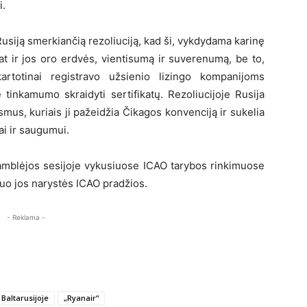
i.
usiją smerkiančią rezoliuciją, kad ši, vykdydama karinę
pat ir jos oro erdvės, vientisumą ir suverenumą, be to,
artotinai registravo užsienio lizingo kompanijoms
 tinkamumo skraidyti sertifikatų. Rezoliucijoje Rusija
mus, kuriais ji pažeidžia Čikagos konvenciją ir sukelia
ai ir saugumui.
amblėjos sesijoje vykusiuose ICAO tarybos rinkimuose
nuo jos narystės ICAO pradžios.
- Reklama -
Baltarusijoje
„Ryanair“