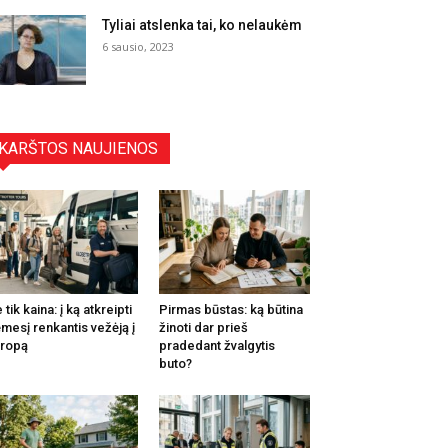
Tyliai atslenka tai, ko nelaukėm
6 sausio, 2023
KARŠTOS NAUJIENOS
 tik kaina: į ką atkreipti
Pirmas būstas: ką būtina
mesį renkantis vežėją į
žinoti dar prieš
ropą
pradedant žvalgytis
buto?