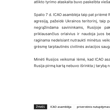
atlikto tyrimo ataskaita buvo paskelbta vieša
Spalio 7 d. ICAO asamblėja taip pat priėmė R
agresiją, pažeidė Ukrainos teritorinį, taip 
negrąžindama savininkams, Rusijoje pak
priklausančius orlaivius ir naudoja juos be
raginama nedelsiant nutraukti minėtus veiks
grėsmę tarptautinės civilinės aviacijos saug
Minėti Rusijos veiksmai lėmė, kad ICAO as
Rusija pirmą kartą nebuvo išrinkta į tarybą 
ŽYMĖS
ICAO asamblėja
priverstinis nutupdymas 