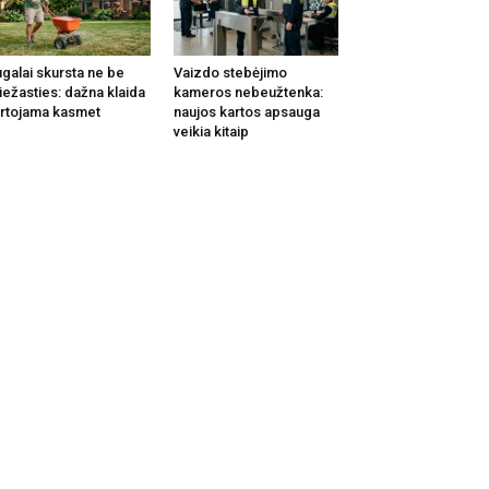
galai skursta ne be
Vaizdo stebėjimo
iežasties: dažna klaida
kameros nebeužtenka:
rtojama kasmet
naujos kartos apsauga
veikia kitaip