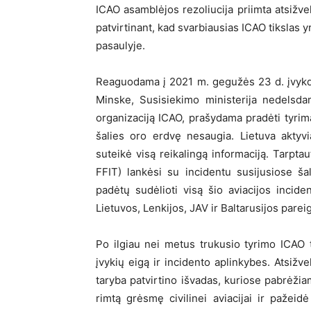
ICAO asamblėjos rezoliucija priimta atsižve
patvirtinant, kad svarbiausias ICAO tikslas y
pasaulyje.
Reaguodama į 2021 m. gegužės 23 d. įvykdy
Minske, Susisiekimo ministerija nedelsdama
organizaciją ICAO, prašydama pradėti tyrimą 
šalies oro erdvę nesaugia. Lietuva aktyvi
suteikė visą reikalingą informaciją. Tarpta
FFIT) lankėsi su incidentu susijusiose ša
padėtų sudėlioti visą šio aviacijos incid
Lietuvos, Lenkijos, JAV ir Baltarusijos parei
Po ilgiau nei metus trukusio tyrimo ICAO t
įvykių eigą ir incidento aplinkybes. Atsižv
taryba patvirtino išvadas, kuriose pabrėžia
rimtą grėsmę civilinei aviacijai ir paže