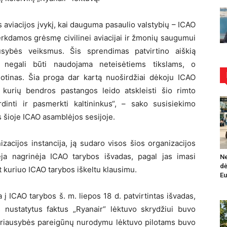
 aviacijos įvykį, kai dauguma pasaulio valstybių – ICAO
erkdamos grėsmę civilinei aviacijai ir žmonių saugumui
ausybės veiksmus. Šis sprendimas patvirtino aiškią
ja negali būti naudojama neteisėtiems tikslams, o
otinas. Šia proga dar kartą nuoširdžiai dėkoju ICAO
, kurių bendros pastangos leido atskleisti šio rimto
rdinti ir pasmerkti kaltininkus“, – sako susisiekimo
 šioje ICAO asamblėjos sesijoje.
zacijos instancija, ją sudaro visos šios organizacijos
ja nagrinėja ICAO tarybos išvadas, pagal jas imasi
Ne
dė
 kuriuo ICAO tarybos iškeltu klausimu.
Eu
į ICAO tarybos š. m. liepos 18 d. patvirtintas išvadas,
nustatytus faktus „Ryanair“ lėktuvo skrydžiui buvo
 vyriausybės pareigūnų nurodymu lėktuvo pilotams buvo