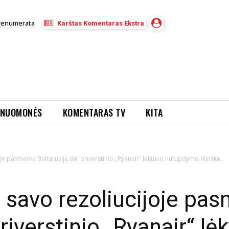
renumerata
Karštas Komentaras Ekstra
NUOMONĖS
KOMENTARAS TV
KITA
e pasmerkė Baltarusiją dėl priverstinio „Ryanair“ lėktuvo nutupdymo Minske...
savo rezoliucijoje pa
priverstinio „Ryanair“ lė