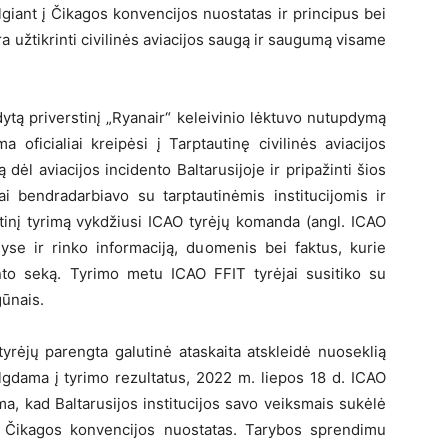
lgiant į Čikagos konvencijos nuostatas ir principus bei
ra užtikrinti civilinės aviacijos saugą ir saugumą visame
tą priverstinį „Ryanair“ keleivinio lėktuvo nutupdymą
 oficialiai kreipėsi į Tarptautinę civilinės aviacijos
dėl aviacijos incidento Baltarusijoje ir pripažinti šios
ai bendradarbiavo su tarptautinėmis institucijomis ir
utinį tyrimą vykdžiusi ICAO tyrėjų komanda (angl. ICAO
lyse ir rinko informaciją, duomenis bei faktus, kurie
ento seką. Tyrimo metu ICAO FFIT tyrėjai susitiko su
gūnais.
yrėjų parengta galutinė ataskaita atskleidė nuoseklią
elgdama į tyrimo rezultatus, 2022 m. liepos 18 d. ICAO
ma, kad Baltarusijos institucijos savo veiksmais sukėlė
idė Čikagos konvencijos nuostatas. Tarybos sprendimu