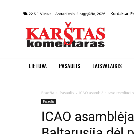
C
Kontaktai
P
Antradienis, 4 rugpjūčio, 2026
22.6
Vilnius
LIETUVA
PASAULIS
LAISVALAIKIS
Pradžia
Pasaulis
ICAO asamblėja savo rezoliucijoj
Pasaulis
ICAO asamblėja 
Baltarusiją dėl 