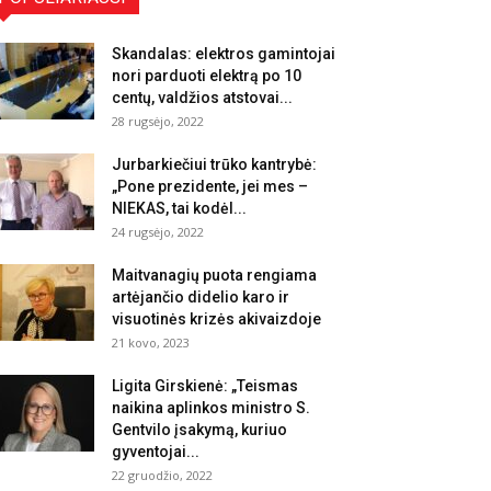
Skandalas: elektros gamintojai
nori parduoti elektrą po 10
centų, valdžios atstovai...
28 rugsėjo, 2022
Jurbarkiečiui trūko kantrybė:
„Pone prezidente, jei mes –
NIEKAS, tai kodėl...
24 rugsėjo, 2022
Maitvanagių puota rengiama
artėjančio didelio karo ir
visuotinės krizės akivaizdoje
21 kovo, 2023
Ligita Girskienė: „Teismas
naikina aplinkos ministro S.
Gentvilo įsakymą, kuriuo
gyventojai...
22 gruodžio, 2022