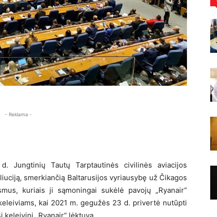
- Reklama -
d. Jungtinių Tautų Tarptautinės civilinės aviacijos
iuciją, smerkiančią Baltarusijos vyriausybę už Čikagos
mus, kuriais ji sąmoningai sukėlė pavojų „Ryanair“
keleiviams, kai 2021 m. gegužės 23 d. privertė nutūpti
į keleivinį „Ryanair“ lėktuvą.