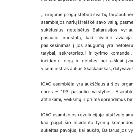
„Turėjome progą stebėti svarbų tarptautinės
asamblėjos narių išreiškė savo valią, pasm
sukėlusius neteisėtus Baltarusijos vyri
pasaulio nuostatą, kad civilinė aviaci
pasikėsinimas į jos saugumą yra netoleru
tarybai, sekretoriatui ir tyrimo komandai
incidento eigą ir detales bei aiškiai įva
viceministras Julius Skačkauskas, dalyvavęs
ICAO asamblėja yra aukščiausia šios organi
narės – 193 pasaulio valstybės. Asamblė
atitinkamų veiksmų ir priima sprendimus bet
ICAO asamblėjos rezoliucijoje atsižvelgiama 
kad pagal šio incidento tyrimų komandos 
sukeltas pavojus, kai aukštų Baltarusijos