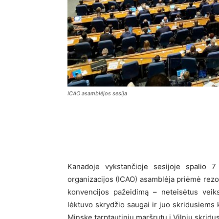
ICAO asamblėjos sesija
Kanadoje vykstančioje sesijoje spalio 7 
organizacijos (ICAO) asamblėja priėmė rezol
konvencijos pažeidimą – neteisėtus veiks
lėktuvo skrydžio saugai ir juo skridusiems 
Minske tarptautiniu maršrutu į Vilnių skridus