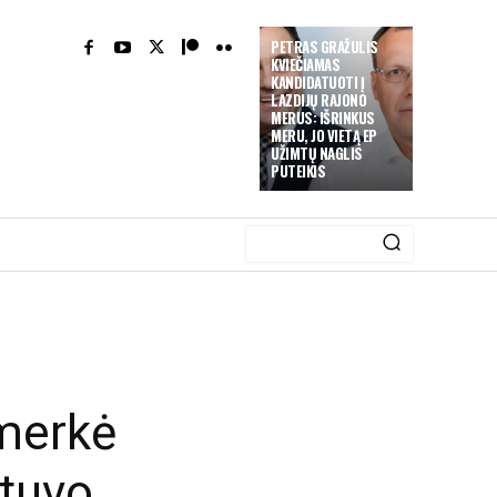
PETRAS GRAŽULIS
KVIEČIAMAS
KANDIDATUOTI Į
LAZDIJŲ RAJONO
MERUS: IŠRINKUS
MERU, JO VIETĄ EP
UŽIMTŲ NAGLIS
PUTEIKIS
smerkė
ktuvo