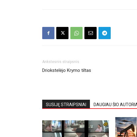
Ankstesnis straipsnis
Driokstelėjo Krymo tiltas
SUSIJĘ STRAIPSNIAI
DAUGIAU ŠIO AUTORI