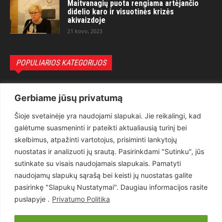
Maitvanagių puota rengiama artėjančio
didelio karo ir visuotinės krizės
akivaizdoje
21 kovo, 2023
POPULIARIOS KATEGORIJOS
Politika
3281
Gerbiame jūsų privatumą
Nuomonės
2174
Šioje svetainėje yra naudojami slapukai. Jie reikalingi, kad
Teisėsauga
1497
galėtume suasmeninti ir pateikti aktualiausią turinį bei
Aktualu
1373
skelbimus, atpažinti vartotojus, prisiminti lankytojų
Lietuva
619
nuostatas ir analizuoti jų srautą. Pasirinkdami "Sutinku", jūs
sutinkate su visais naudojamais slapukais. Pamatyti
Pasaulis
560
naudojamų slapukų sąrašą bei keisti jų nuostatas galite
Статьи на русском
282
pasirinkę "Slapukų Nustatymai". Daugiau informacijos rasite
Articles in english
160
puslapyje .
Privatumo Politika
Muzika
116