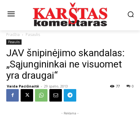
Pradžia
Pasaulis
Pasaulis
JAV šnipinėjimo skandalas:
„Sąjungininkai ne visuomet
yra draugai“
Vaida Paciūnaitė
-
29 spalio, 2013
77
0
- Reklama -