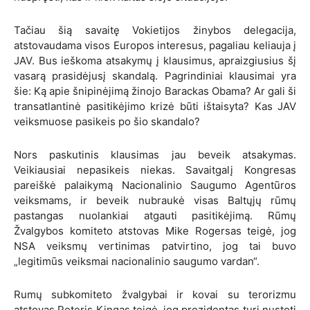
Tačiau šią savaitę Vokietijos žinybos delegacija,
atstovaudama visos Europos interesus, pagaliau keliauja į
JAV. Bus ieškoma atsakymų į klausimus, apraizgiusius šį
vasarą prasidėjusį skandalą.
Pagrindiniai klausimai yra
šie: Ką apie šnipinėjimą žinojo Barackas Obama?
Ar gali ši
transatlantinė pasitikėjimo krizė būti ištaisyta? Kas JAV
veiksmuose pasikeis po šio skandalo?
Nors paskutinis klausimas jau beveik atsakymas.
Veikiausiai nepasikeis niekas. Savaitgalį Kongresas
pareiškė palaikymą Nacionalinio Saugumo Agentūros
veiksmams, ir beveik nubraukė visas Baltųjų rūmų
pastangas nuolankiai atgauti pasitikėjimą. Rūmų
Žvalgybos komiteto atstovas Mike Rogersas teigė, jog
NSA veiksmų vertinimas patvirtino, jog tai buvo
„legitimūs veiksmai nacionalinio saugumo vardan“.
Rumų subkomiteto žvalgybai ir kovai su terorizmu
atstovas Peteris Kingas teigė, jog prezidentas turi nustoti