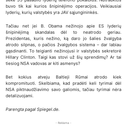
buvo tik kai kurios šnipinėjimo operacijos. Veikiausiai
lyderių, kurių valstybės yra JAV sąjungininkės.
Tačiau net jei B. Obama nežinojo apie ES lyderių
šnipinėjimą skandalas dėl to neatrodo geriau.
Prezidentas, kuris nežino, ką daro jo šalies žvalgyba
atrodo silpnas, o pačios žvalgybos sistema – dar labiau
gąsdinanti. To teigianti nežinojusi ir valstybės sekretorė
Hillary Clinton. Taigi kas stovi už šių sprendimų? Ar tai
tiesiog NSA vadovas ar kiti asmenys?
Bet kokius atveju Baltieji Rūmai atrodo kiek
kompromituoti. Skelbiama, kad pradėti keli tyrimai dėl
NSA piktnaudžiavimo savo galiomis, tačiau tyrimai nėra
detalizuojami.
Parengta pagal Spiegel.de.
- Reklama -