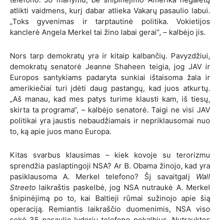
atlikti vaidmens, kurį dabar atlieka Vakarų pasaulio labui.
„Toks gyvenimas ir tarptautinė politika. Vokietijos
kanclerė Angela Merkel tai žino labai gerai“, – kalbėjo jis.
Nors tarp demokratų yra ir kitaip kalbančių. Pavyzdžiui,
demokratų senatorė Jeanne Shaheen teigia, jog JAV ir
Europos santykiams padaryta sunkiai ištaisoma žala ir
amerikiečiai turi įdėti daug pastangų, kad juos atkurtų.
„Aš manau, kad mes patys turime
klausti kam, iš tiesų,
skirta ta programa“, – kalbėjo senatorė. Taigi ne visi JAV
politikai yra jaustis nebaudžiamais ir nepriklausomai nuo
to, ką apie juos mano Europa.
Kitas svarbus klausimas – kiek kovoje su terorizmu
sprendžia paslaptingoji NSA? Ar B. Obama žinojo, kad yra
pasiklausoma A. Merkel telefono? Šį savaitgalį
Wall
Streeto
laikraštis paskelbė, jog NSA nutraukė A. Merkel
šnipinėjimą po to, kai Baltieji rūmai sužinojo apie šią
operaciją. Remiantis laikraščio duomenimis, NSA viso
sekė
35 pasaulio lyderi
ų telefono pokalbius. Nutrauktos