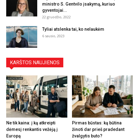
ministro S. Gentvilo įsakymą, kuriuo
gyventojai...
22 gruodžio, 2022
Tyliai atslenka tai, ko nelaukėm
6 sausio, 2023
KARŠTOS NAUJIENOS
Ne tik kaina: į ką atkreipti
Pirmas būstas: ką būtina
dėmesį renkantis vežėją į
žinoti dar prieš pradedant
Europą
žvalgytis buto?