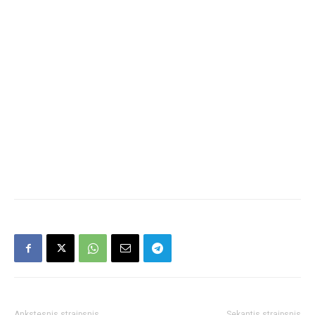
Ankstesnis straipsnis
Sekantis straipsnis