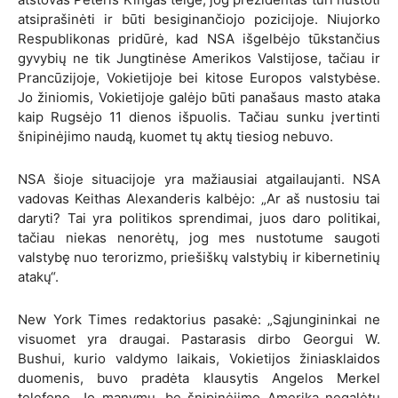
atsiprašinėti ir būti besiginančiojo pozicijoje. Niujorko
Respublikonas pridūrė, kad NSA
išgelbėjo tūkstančius
gyvybių ne tik Jungtinėse Amerikos Valstijose, tačiau ir
Prancūzijoje, Vokietijoje bei kitose Europos valstybėse.
Jo žiniomis, Vokietijoje galėjo būti panašaus masto ataka
kaip Rugsėjo
11 dienos
išpuolis. Tačiau sunku įvertinti
šnipinėjimo naudą, kuomet tų aktų tiesiog nebuvo.
NSA šioje situacijoje yra mažiausiai atgailaujanti. NSA
vadovas Keithas Alexanderis kalbėjo: „Ar aš nustosiu tai
daryti? Tai yra politikos sprendimai, juos daro politikai,
tačiau niekas nenorėtų, jog mes nustotume saugoti
valstybę nuo terorizmo, priešiškų valstybių ir kibernetinių
atakų“.
New York Times redaktorius pasakė: „Sąjungininkai ne
visuomet yra draugai. Pastarasis dirbo Georgui W.
Bushui, kurio valdymo laikais, Vokietijos žiniasklaidos
duomenis, buvo pradėta klausytis Angelos Merkel
telefono. Jo manymu, be šnipinėjimo Amerika negalėtų