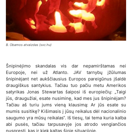
B. Obamos atvaizdas (sxc.hu)
Šnipinėjimo skandalas vis dar nepamirštamas nei
Europoje, nei už Atlanto. JAV tarnybų įžūlumas
šnipinėjant net aukščiausius Europos pareigūnus įšaldė
draugiškus santykius. Tačiau tuo pačiu metu Amerikos
satyrikas Jonas Stewartas šaiposi iš europiečių: „Taigi
jūs, draugužiai, esate nusiminę, kad mes jus šnipinėjam?
Tačiau aš turiu jums vieną klausimą: Ar jūs esate su
mumis susitikę? Kišimasis į jūsų reikalus dėl nacionalinio
saugumo yra mūsų reikalas“. Iš tiesų, tai tema kuria kalba
abi pusės, tačiau tarpusavyje jos atrodo vengiančios
nuspręsti, kas ir kiek kaltas šioje situacijoje.