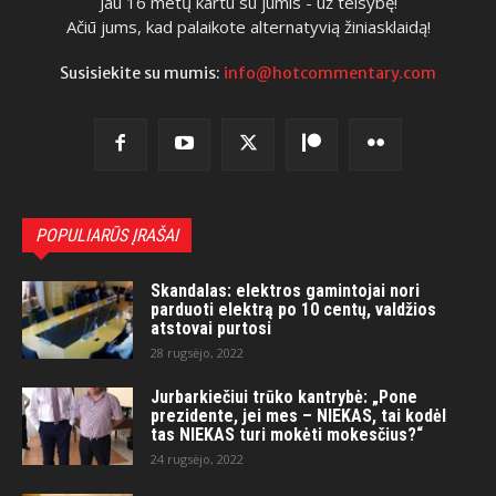
Jau 16 metų kartu su jumis - už teisybę!
Ačiū jums, kad palaikote alternatyvią žiniasklaidą!
Susisiekite su mumis:
info@hotcommentary.com
POPULIARŪS ĮRAŠAI
Skandalas: elektros gamintojai nori
parduoti elektrą po 10 centų, valdžios
atstovai purtosi
28 rugsėjo, 2022
Jurbarkiečiui trūko kantrybė: „Pone
prezidente, jei mes – NIEKAS, tai kodėl
tas NIEKAS turi mokėti mokesčius?“
24 rugsėjo, 2022