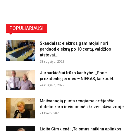
POPULIARIAUSI
Skandalas: elektros gamintojai nori
parduoti elektrą po 10 centų, valdžios
atstovai...
28 rugsėjo, 2022
Jurbarkiečiui trūko kantrybė: „Pone
prezidente, jei mes – NIEKAS, tai kodėl...
24 rugsėjo, 2022
Maitvanagių puota rengiama artėjančio
didelio karo ir visuotinės krizės akivaizdoje
21 kovo, 2023
Ligita Girskienė: „Teismas naikina aplinkos