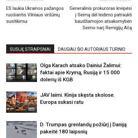
ES laukia Ukrainos pažangos
Generalinis prokuroras kreipėsi
ruošiantis Vilniaus viršūnių
į Seimą dėl leidimo patraukti
susitikimui
baudžiamojon atsakomybėn
Seimo narį Remigijų Ačą
SUSIJĘ STRAIPSNIAI
DAUGIAU ŠIO AUTORIAUS TURINIO
Olga Karach atsako Dainiui Žalimui:
faktai apie Krymą, Rusiją ir 15 000
dolerių iš KGB
JAV laimi. Kinija skęsta skolose.
Europa sukasi ratu
D. Trumpas grenlandų požiūrį į Daniją
pakeitė 180 laipsnių