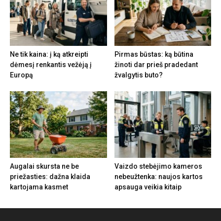
Ne tik kaina: į ką atkreipti
Pirmas būstas: ką būtina
dėmesį renkantis vežėją į
žinoti dar prieš pradedant
Europą
žvalgytis buto?
Augalai skursta ne be
Vaizdo stebėjimo kameros
priežasties: dažna klaida
nebeužtenka: naujos kartos
kartojama kasmet
apsauga veikia kitaip