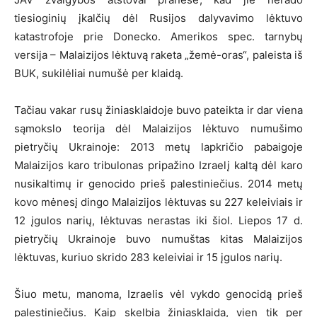
tiesioginių įkalčių dėl Rusijos dalyvavimo lėktuvo
katastrofoje prie Donecko. Amerikos spec. tarnybų
versija – Malaizijos lėktuvą raketa „žemė-oras“, paleista iš
BUK, sukilėliai numušė per klaidą.
Tačiau vakar rusų žiniasklaidoje buvo pateikta ir dar viena
sąmokslo teorija dėl Malaizijos lėktuvo numušimo
pietryčių Ukrainoje: 2013 metų lapkričio pabaigoje
Malaizijos karo tribulonas pripažino Izraelį kaltą dėl karo
nusikaltimų ir genocido prieš palestiniečius. 2014 metų
kovo mėnesį dingo Malaizijos lėktuvas su 227 keleiviais ir
12 įgulos narių, lėktuvas nerastas iki šiol. Liepos 17 d.
pietryčių Ukrainoje buvo numuštas kitas Malaizijos
lėktuvas, kuriuo skrido 283 keleiviai ir 15 įgulos narių.
Šiuo metu, manoma, Izraelis vėl vykdo genocidą prieš
palestiniečius. Kaip skelbia žiniasklaida, vien tik per