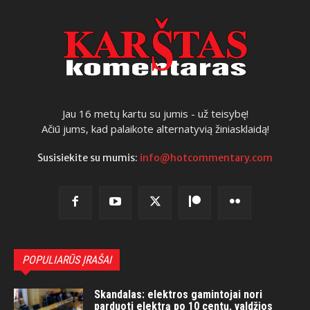
Jau 16 metų kartu su jumis - už teisybę!
Ačiū jums, kad palaikote alternatyvią žiniasklaidą!
Susisiekite su mumis:
info@hotcommentary.com
POPULIARŪS ĮRAŠAI
Skandalas: elektros gamintojai nori
parduoti elektrą po 10 centų, valdžios