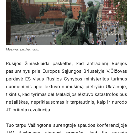
Maskva. sxc.hu nuotr.
Rusijos žiniasklaida paskelbė, kad antradienį Rusijos
pasiuntinys prie Europos Sąjungos Briuselyje V.Čižovas
perdavė ES visus Rusijos Gynybos ministerijos turimus
duomenimis apie lėktuvo numušimą pietryčių Ukrainoje,
tikintis, kad tyrimas dėl Malaizijos lėktuvo katastrofos bus
nešališkas, nepriklausomas ir tarptautinis, kaip ir nurodo
JT priimta rezoliucija.
Tuo tarpu Vašingtone surengtoje spaudos konferencijoje
JAV žvalgybos atstovai pranešė, kad jie nerado