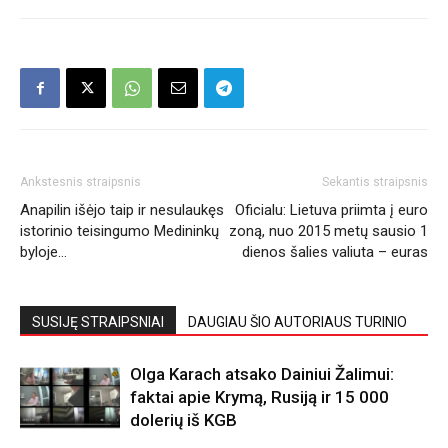
Ankstesnis straipsnis
Sekantis straipsnis
Anapilin išėjo taip ir nesulaukęs
Oficialu: Lietuva priimta į euro
istorinio teisingumo Medininkų
zoną, nuo 2015 metų sausio 1
byloje…
dienos šalies valiuta – euras
SUSIJĘ STRAIPSNIAI
DAUGIAU ŠIO AUTORIAUS TURINIO
Olga Karach atsako Dainiui Žalimui:
faktai apie Krymą, Rusiją ir 15 000
dolerių iš KGB