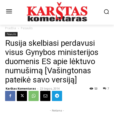
Pradžia
Pasaulis
Pasaulis
Rusija skelbiasi perdavusi
visus Gynybos ministerijos
duomenis ES apie lėktuvo
numušimą [Vašingtonas
pateikė savo versiją]
Karštas Komentaras
-
23 liepos, 2014
53
7
- Reklama -