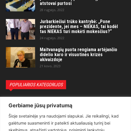
atstovai purtosi
28 rugsėjo, 2022
Jurbarkiečiui trūko kantrybė: „Pone
prezidente, jei mes – NIEKAS, tai kodėl
tas NIEKAS turi mokėti mokesčius?“
24 rugsėjo, 2022
Maitvanagių puota rengiama artėjančio
didelio karo ir visuotinės krizės
akivaizdoje
21 kovo, 2023
POPULIARIOS KATEGORIJOS
Politika
3281
Gerbiame jūsų privatumą
Nuomonės
2174
Šioje svetainėje yra naudojami slapukai. Jie reikalingi, kad
Teisėsauga
1497
galėtume suasmeninti ir pateikti aktualiausią turinį bei
Aktualu
1373
skelbimus, atpažinti vartotojus, prisiminti lankytojų