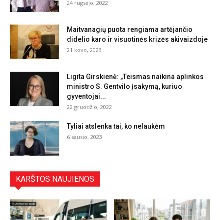
24 rugsėjo, 2022
Maitvanagių puota rengiama artėjančio
didelio karo ir visuotinės krizės akivaizdoje
21 kovo, 2023
Ligita Girskienė: „Teismas naikina aplinkos
ministro S. Gentvilo įsakymą, kuriuo
gyventojai...
22 gruodžio, 2022
Tyliai atslenka tai, ko nelaukėm
6 sausio, 2023
KARŠTOS NAUJIENOS