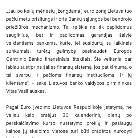
„Jau po kelių mėnesių įžengdama į euro zoną Lietuva tuo
pačiu metu prisijungs ir prie Bankų sąjungos bei bendrojo
priežiūros mechanizmo. Tai reiškia ne tik papildomus
saugiklius, bet ir papildomas garantijas šalyje
veikiantiems bankams, kurie, jei susidurtų su laikinais
sunkumais, turėtų galimybę pasinaudoti Europos
Centrinio Banko finansiniais ištekliais. Šie veiksniai dar
labiau sustiprins šalies finansų sistemą, jos patikimumą, o
tai svarbu ir pačioms finansų institucijoms, ir jų
klientams“, – sakė Lietuvos banko valdybos pirmininkas
Vitas Vasiliauskas.
Pagal Euro įvedimo Lietuvos Respublikoje įstatymą, ne
vėliau kaip praėjus 30 kalendorinių dienų po
perskaičiavimo kurso nustatymo prekių ir paslaugų
kainos jų skelbimo vietose turi būti pradėtos nurodyti