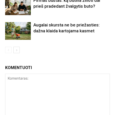
Pirmas būstas: ką būtina žinoti dar
prieš pradedant žvalgytis buto?
Augalai skursta ne be priežasties:
dažna klaida kartojama kasmet
KOMENTUOTI