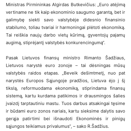
Ministras Pirmininkas Algirdas Butkevičius: „Euro atėjimą
vertiname ne tik kaip ekonominio saugumo garantą, bet ir
galimybę siekti savo valstybėje didesnio finansinio
stabilumo, toliau tvariai ir harmoningai plėtoti ekonomiką.
Tai reiškia naujų darbo vietų kūrimą, gyventojų pajamų
augimą, stiprėjantį valstybės konkurencingumą“.
Pasak Lietuvos finansų ministro Rimanto Šadžiaus,
Lietuvos narystė euro zonoje – tai dėsningas mūsų
valstybės raidos etapas. „Beveik dešimtmetį, nuo pat
narystės Europos Sąjungoje pradžios, Lietuva ėjo į šį
tikslą, reformuodama ekonomiką, stiprindama finansų
sistemą, kartu kurdama patikimos ir drausmingos šalies
įvaizdį tarptautiniu mastu. Tuos darbus atsakingai tęsime
ir būdami euro zonos nariais, kartu sieksime dalytis savo
gerąja patirtimi bei išnaudoti Ekonominės ir pinigų
sąjungos teikiamus privalumus“, – sako R.Šadžius.