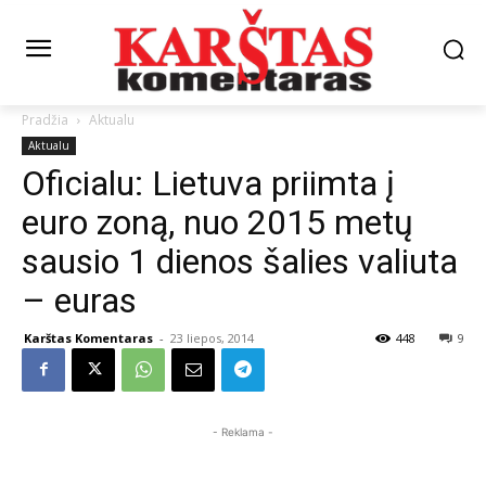
Pradžia
Aktualu
Aktualu
Oficialu: Lietuva priimta į
euro zoną, nuo 2015 metų
sausio 1 dienos šalies valiuta
– euras
Karštas Komentaras
-
23 liepos, 2014
448
9
- Reklama -