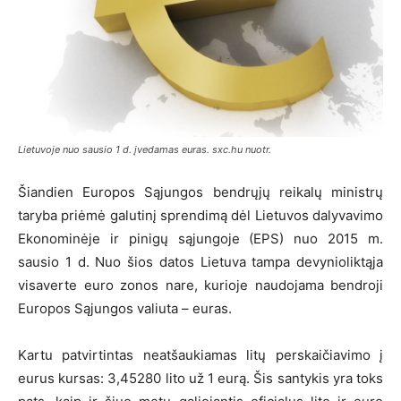
Lietuvoje nuo sausio 1 d. įvedamas euras. sxc.hu nuotr.
Šiandien Europos Sąjungos bendrųjų reikalų ministrų
taryba priėmė galutinį sprendimą dėl Lietuvos dalyvavimo
Ekonominėje ir pinigų sąjungoje (EPS) nuo 2015 m.
sausio 1 d. Nuo šios datos Lietuva tampa devynioliktąja
visaverte euro zonos nare, kurioje naudojama bendroji
Europos Sąjungos valiuta – euras.
Kartu patvirtintas neatšaukiamas litų perskaičiavimo į
eurus kursas: 3,45280 lito už 1 eurą. Šis santykis yra toks