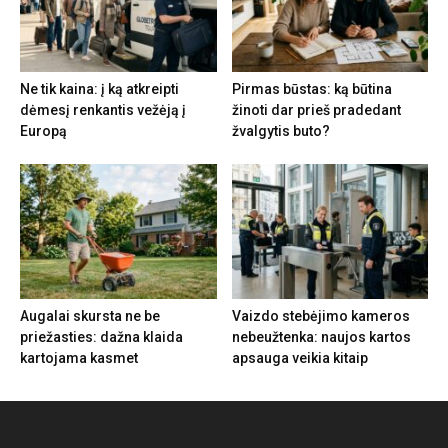
Ne tik kaina: į ką atkreipti
Pirmas būstas: ką būtina
dėmesį renkantis vežėją į
žinoti dar prieš pradedant
Europą
žvalgytis buto?
Augalai skursta ne be
Vaizdo stebėjimo kameros
priežasties: dažna klaida
nebeužtenka: naujos kartos
kartojama kasmet
apsauga veikia kitaip