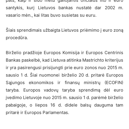
pats, kaip ir šiuo metu galiojantis oficialus lito ir euro
santykis, kurį Lietuvos bankas nustatė dar 2002 m.
vasario mėn., kai litas buvo susietas su euru.
Šiais sprendimais užbaigta Lietuvos priėmimo į euro zoną
procedūra.
Birželio pradžioje Europos Komisija ir Europos Centrinis
Bankas paskelbė, kad Lietuva atitinka Mastrichto kriterijus
ir yra pasirengusi prisijungti prie euro zonos nuo 2015 m.
sausio 1 d. Šiai nuomonei birželio 20 d. pritarė Europos
Sąjungos ekonomikos ir finansų ministrų (ECOFIN)
taryba. Europos vadovų taryba sprendimą dėl euro
įvedimo Lietuvoje nuo 2015 m. sausio 1 d. parėmė birželio
pabaigoje, o liepos 16 d. didele balsų dauguma tam
pritarė ir Europos Parlamentas.