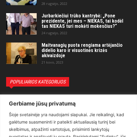
28 rugsėjo, 2022
Jurbarkiečiui trūko kantrybė: „Pone
prezidente, jei mes – NIEKAS, tai kodėl
tas NIEKAS turi mokėti mokesčius?“
24 rugsėjo, 2022
Maitvanagių puota rengiama artėjančio
didelio karo ir visuotinės krizės
akivaizdoje
21 kovo, 2023
POPULIARIOS KATEGORIJOS
Politika
3281
Gerbiame jūsų privatumą
Nuomonės
2174
Šioje svetainėje yra naudojami slapukai. Jie reikalingi, kad
Teisėsauga
1497
galėtume suasmeninti ir pateikti aktualiausią turinį bei
Aktualu
1373
skelbimus, atpažinti vartotojus, prisiminti lankytojų
Lietuva
619
nuostatas ir analizuoti jų srautą. Pasirinkdami "Sutinku", jūs