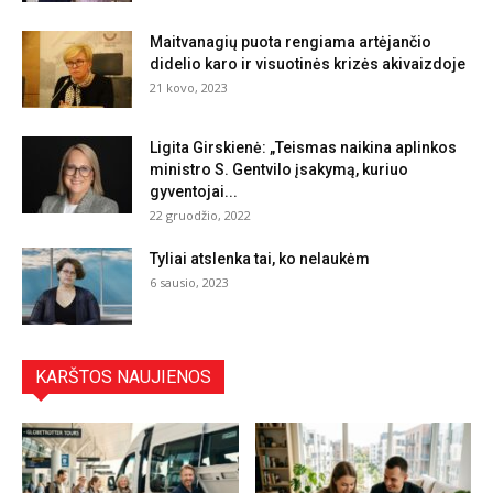
Maitvanagių puota rengiama artėjančio
didelio karo ir visuotinės krizės akivaizdoje
21 kovo, 2023
Ligita Girskienė: „Teismas naikina aplinkos
ministro S. Gentvilo įsakymą, kuriuo
gyventojai...
22 gruodžio, 2022
Tyliai atslenka tai, ko nelaukėm
6 sausio, 2023
KARŠTOS NAUJIENOS