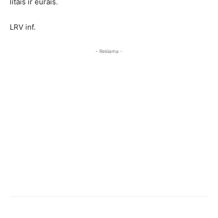
litais ir eurais.
LRV inf.
- Reklama -