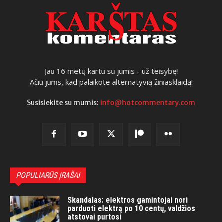
Jau 16 metų kartu su jumis - už teisybę!
Ačiū jums, kad palaikote alternatyvią žiniasklaidą!
Susisiekite su mumis:
info@hotcommentary.com
POPULIARŪS ĮRAŠAI
Skandalas: elektros gamintojai nori
parduoti elektrą po 10 centų, valdžios
atstovai purtosi