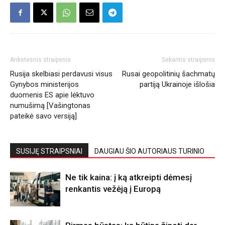
Ankstesnis straipsnis
Sekantis straipsnis
Rusija skelbiasi perdavusi visus
Rusai geopolitinių šachmatų
Gynybos ministerijos
partiją Ukrainoje išlošia
duomenis ES apie lėktuvo
numušimą [Vašingtonas
pateikė savo versiją]
SUSIJĘ STRAIPSNIAI
DAUGIAU ŠIO AUTORIAUS TURINIO
Ne tik kaina: į ką atkreipti dėmesį
renkantis vežėją į Europą