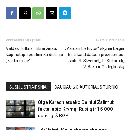
Ankstesnis straipsnis
Sekantis straipsnis
Valdas Tutkus: Tikrai žinau,
„Vardan Lietuvos“ skyriai baigia
kaip netapti pėstininku didžiųjų
kelti kandidatus į prezidentus:
„žaidimuose“
siūlo S. Skvernelį, L. Kukuraitį,
V. Baką ir G. Jeglinską
SUSIJĘ STRAIPSNIAI
DAUGIAU ŠIO AUTORIAUS TURINIO
Olga Karach atsako Dainiui Žalimui:
faktai apie Krymą, Rusiją ir 15 000
dolerių iš KGB
JAV laimi. Kinija skęsta skolose.