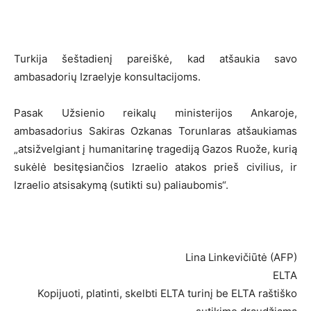
Turkija šeštadienį pareiškė, kad atšaukia savo
ambasadorių Izraelyje konsultacijoms.
Pasak Užsienio reikalų ministerijos Ankaroje,
ambasadorius Sakiras Ozkanas Torunlaras atšaukiamas
„atsižvelgiant į humanitarinę tragediją Gazos Ruože, kurią
sukėlė besitęsiančios Izraelio atakos prieš civilius, ir
Izraelio atsisakymą (sutikti su) paliaubomis“.
Lina Linkevičiūtė (AFP)
ELTA
Kopijuoti, platinti, skelbti ELTA turinį be ELTA raštiško