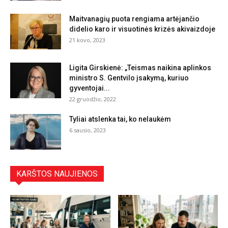
Maitvanagių puota rengiama artėjančio
didelio karo ir visuotinės krizės akivaizdoje
21 kovo, 2023
Ligita Girskienė: „Teismas naikina aplinkos
ministro S. Gentvilo įsakymą, kuriuo
gyventojai...
22 gruodžio, 2022
Tyliai atslenka tai, ko nelaukėm
6 sausio, 2023
KARŠTOS NAUJIENOS