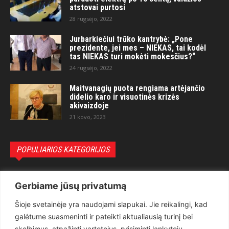
atstovai purtosi
28 rugsėjo, 2022
Jurbarkiečiui trūko kantrybė: „Pone
prezidente, jei mes – NIEKAS, tai kodėl
tas NIEKAS turi mokėti mokesčius?“
24 rugsėjo, 2022
Maitvanagių puota rengiama artėjančio
didelio karo ir visuotinės krizės
akivaizdoje
21 kovo, 2023
POPULIARIOS KATEGORIJOS
Politika
3281
Gerbiame jūsų privatumą
Nuomonės
2174
Šioje svetainėje yra naudojami slapukai. Jie reikalingi, kad
Teisėsauga
1497
galėtume suasmeninti ir pateikti aktualiausią turinį bei
Aktualu
1373
skelbimus, atpažinti vartotojus, prisiminti lankytojų