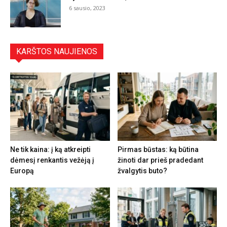
6 sausio, 2023
KARŠTOS NAUJIENOS
Ne tik kaina: į ką atkreipti
Pirmas būstas: ką būtina
dėmesį renkantis vežėją į
žinoti dar prieš pradedant
Europą
žvalgytis buto?