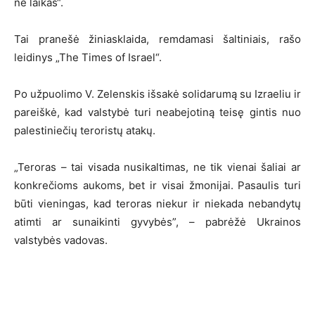
ne laikas“.
Tai pranešė žiniasklaida, remdamasi šaltiniais, rašo
leidinys „The Times of Israel“.
Po užpuolimo V. Zelenskis išsakė solidarumą su Izraeliu ir
pareiškė, kad valstybė turi neabejotiną teisę gintis nuo
palestiniečių teroristų atakų.
„Teroras – tai visada nusikaltimas, ne tik vienai šaliai ar
konkrečioms aukoms, bet ir visai žmonijai. Pasaulis turi
būti vieningas, kad teroras niekur ir niekada nebandytų
atimti ar sunaikinti gyvybės”, – pabrėžė Ukrainos
valstybės vadovas.