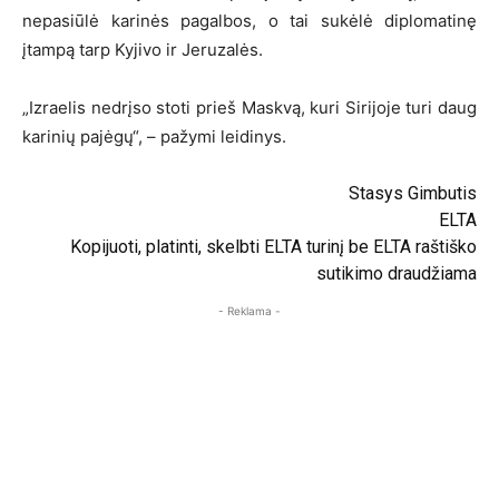
nepasiūlė karinės pagalbos, o tai sukėlė diplomatinę
įtampą tarp Kyjivo ir Jeruzalės.
„Izraelis nedrįso stoti prieš Maskvą, kuri Sirijoje turi daug
karinių pajėgų“, – pažymi leidinys.
Stasys Gimbutis
ELTA
Kopijuoti, platinti, skelbti ELTA turinį be ELTA raštiško
sutikimo draudžiama
- Reklama -