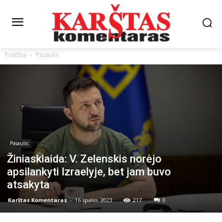
Pradžia
Pasaulis
Pasaulis
Žiniasklaida: V. Zelenskis norėjo
apsilankyti Izraelyje, bet jam buvo
atsakyta
Karštas Komentaras
-
16 spalio, 2023
217
0