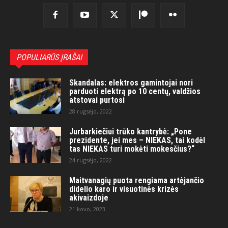
POPULIARŪS ĮRAŠAI
Skandalas: elektros gamintojai nori
parduoti elektrą po 10 centų, valdžios
atstovai purtosi
28 rugsėjo, 2022
Jurbarkiečiui trūko kantrybė: „Pone
prezidente, jei mes – NIEKAS, tai kodėl
tas NIEKAS turi mokėti mokesčius?“
24 rugsėjo, 2022
Maitvanagių puota rengiama artėjančio
didelio karo ir visuotinės krizės
akivaizdoje
21 kovo, 2023