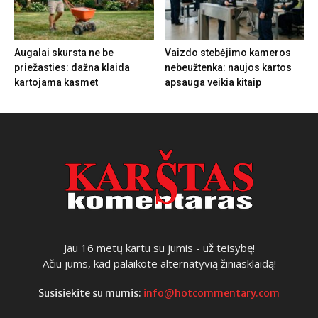
Augalai skursta ne be
Vaizdo stebėjimo kameros
priežasties: dažna klaida
nebeužtenka: naujos kartos
kartojama kasmet
apsauga veikia kitaip
Jau 16 metų kartu su jumis - už teisybę!
Ačiū jums, kad palaikote alternatyvią žiniasklaidą!
Susisiekite su mumis:
info@hotcommentary.com