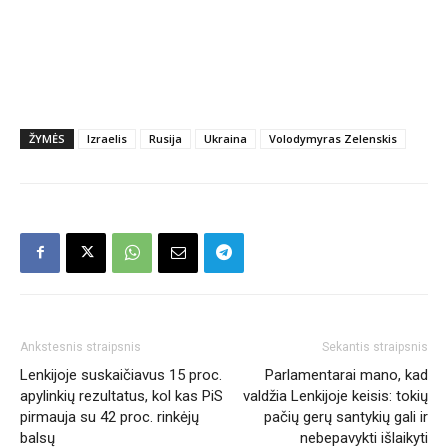
ŽYMĖS
Izraelis
Rusija
Ukraina
Volodymyras Zelenskis
Ankstesnis straipsnis
Sekantis straipsnis
Lenkijoje suskaičiavus 15 proc.
Parlamentarai mano, kad
apylinkių rezultatus, kol kas PiS
valdžia Lenkijoje keisis: tokių
pirmauja su 42 proc. rinkėjų
pačių gerų santykių gali ir
balsų
nebepavykti išlaikyti