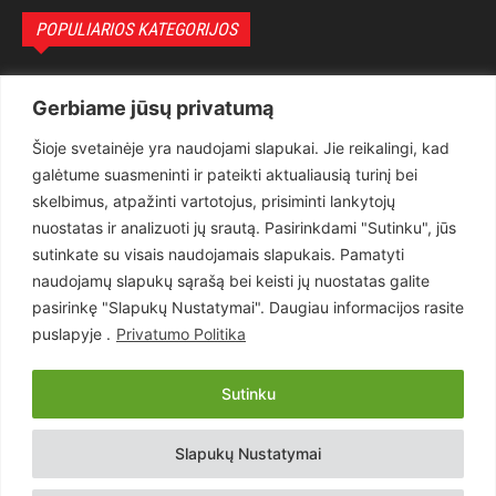
POPULIARIOS KATEGORIJOS
Politika
3281
Gerbiame jūsų privatumą
Nuomonės
2174
Šioje svetainėje yra naudojami slapukai. Jie reikalingi, kad
Teisėsauga
1497
galėtume suasmeninti ir pateikti aktualiausią turinį bei
Aktualu
1373
skelbimus, atpažinti vartotojus, prisiminti lankytojų
Lietuva
619
nuostatas ir analizuoti jų srautą. Pasirinkdami "Sutinku", jūs
sutinkate su visais naudojamais slapukais. Pamatyti
Pasaulis
560
naudojamų slapukų sąrašą bei keisti jų nuostatas galite
Статьи на русском
282
pasirinkę "Slapukų Nustatymai". Daugiau informacijos rasite
Articles in english
160
puslapyje .
Privatumo Politika
Muzika
116
Sutinku
Copyright © 2026 UAB „Goruva“. Visos teisės saugomos.
Slapukų Nustatymai
Kontaktai
Prenumerata
Privatumo Politika
Naudojimosi Taisyklės