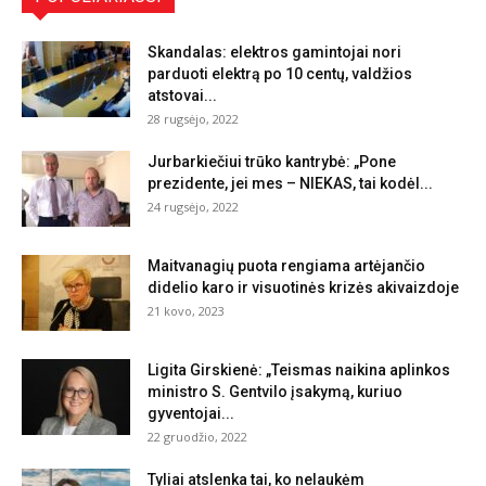
Skandalas: elektros gamintojai nori
parduoti elektrą po 10 centų, valdžios
atstovai...
28 rugsėjo, 2022
Jurbarkiečiui trūko kantrybė: „Pone
prezidente, jei mes – NIEKAS, tai kodėl...
24 rugsėjo, 2022
Maitvanagių puota rengiama artėjančio
didelio karo ir visuotinės krizės akivaizdoje
21 kovo, 2023
Ligita Girskienė: „Teismas naikina aplinkos
ministro S. Gentvilo įsakymą, kuriuo
gyventojai...
22 gruodžio, 2022
Tyliai atslenka tai, ko nelaukėm