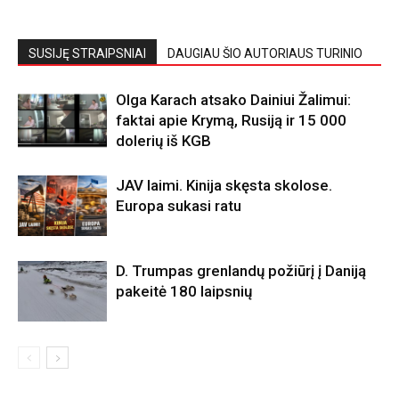
SUSIJĘ STRAIPSNIAI
DAUGIAU ŠIO AUTORIAUS TURINIO
Olga Karach atsako Dainiui Žalimui:
faktai apie Krymą, Rusiją ir 15 000
dolerių iš KGB
JAV laimi. Kinija skęsta skolose.
Europa sukasi ratu
D. Trumpas grenlandų požiūrį į Daniją
pakeitė 180 laipsnių