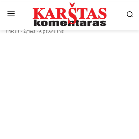
Pradžia
Žymės
Algis Avižienis