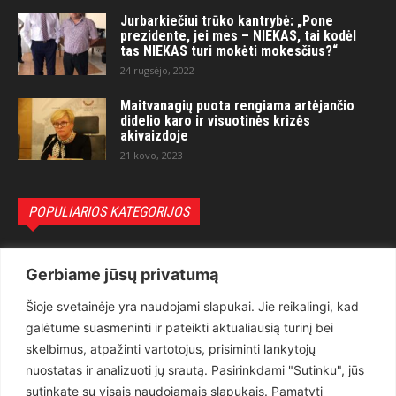
Jurbarkiečiui trūko kantrybė: „Pone
prezidente, jei mes – NIEKAS, tai kodėl
tas NIEKAS turi mokėti mokesčius?“
24 rugsėjo, 2022
Maitvanagių puota rengiama artėjančio
didelio karo ir visuotinės krizės
akivaizdoje
21 kovo, 2023
POPULIARIOS KATEGORIJOS
Politika
3281
Gerbiame jūsų privatumą
Nuomonės
2174
Šioje svetainėje yra naudojami slapukai. Jie reikalingi, kad
Teisėsauga
1497
galėtume suasmeninti ir pateikti aktualiausią turinį bei
Aktualu
1373
skelbimus, atpažinti vartotojus, prisiminti lankytojų
Lietuva
619
nuostatas ir analizuoti jų srautą. Pasirinkdami "Sutinku", jūs
sutinkate su visais naudojamais slapukais. Pamatyti
Pasaulis
560