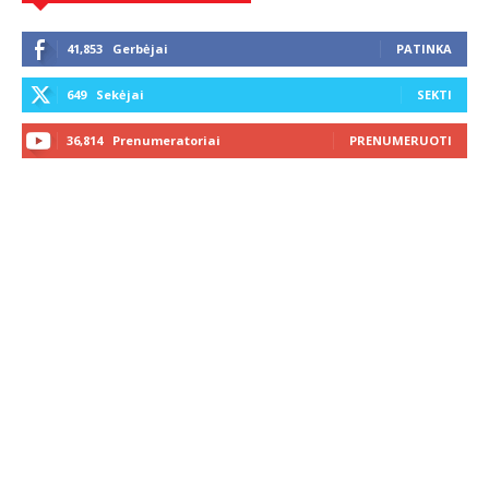
41,853
Gerbėjai
PATINKA
649
Sekėjai
SEKTI
36,814
Prenumeratoriai
PRENUMERUOTI