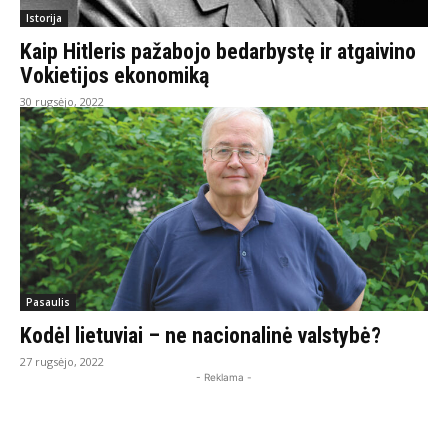
Istorija
Kaip Hitleris pažabojo bedarbystę ir atgaivino
Vokietijos ekonomiką
30 rugsėjo, 2022
Pasaulis
Kodėl lietuviai – ne nacionalinė valstybė?
27 rugsėjo, 2022
- Reklama -