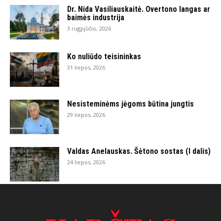
Dr. Nida Vasiliauskaitė. Overtono langas ar
baimės industrija
3 rugpjūčio, 2026
Ko nuliūdo teisininkas
31 liepos, 2026
Nesisteminėms jėgoms būtina jungtis
29 liepos, 2026
Valdas Anelauskas. Šėtono sostas (I dalis)
24 liepos, 2026