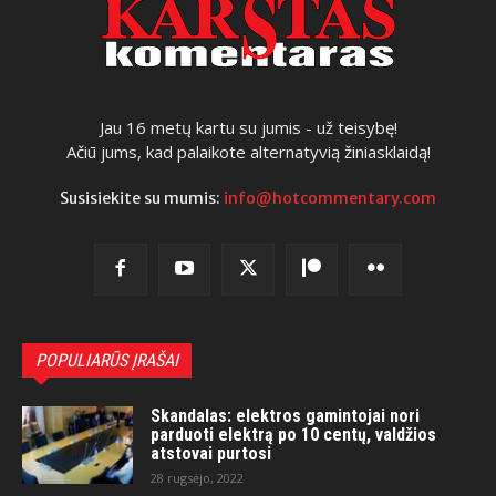
Jau 16 metų kartu su jumis - už teisybę!
Ačiū jums, kad palaikote alternatyvią žiniasklaidą!
Susisiekite su mumis:
info@hotcommentary.com
POPULIARŪS ĮRAŠAI
Skandalas: elektros gamintojai nori
parduoti elektrą po 10 centų, valdžios
atstovai purtosi
28 rugsėjo, 2022