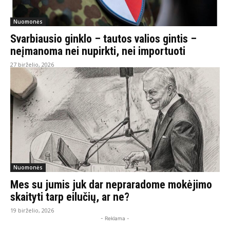
Nuomonės
Svarbiausio ginklo – tautos valios gintis –
neįmanoma nei nupirkti, nei importuoti
27 birželio, 2026
Nuomonės
Mes su jumis juk dar nepraradome mokėjimo
skaityti tarp eilučių, ar ne?
19 birželio, 2026
- Reklama -