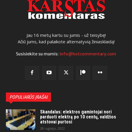
Jau 16 metų kartu su jumis - už teisybę!
Ačiū jums, kad palaikote alternatyvią žiniasklaidą!
Susisiekite su mumis:
info@hotcommentary.com
POPULIARŪS ĮRAŠAI
Skandalas: elektros gamintojai nori
parduoti elektrą po 10 centų, valdžios
atstovai purtosi
28 rugsėjo, 2022