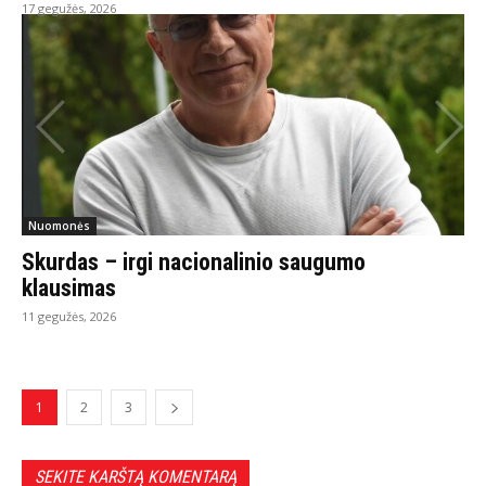
17 gegužės, 2026
Nuomonės
Skurdas – irgi nacionalinio saugumo
klausimas
11 gegužės, 2026
1
2
3
SEKITE KARŠTĄ KOMENTARĄ