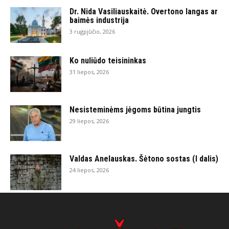
Dr. Nida Vasiliauskaitė. Overtono langas ar
baimės industrija
3 rugpjūčio, 2026
Ko nuliūdo teisininkas
31 liepos, 2026
Nesisteminėms jėgoms būtina jungtis
29 liepos, 2026
Valdas Anelauskas. Šėtono sostas (I dalis)
24 liepos, 2026