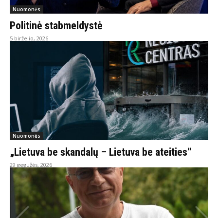
Nuomonės
Politinė stabmeldystė
5 birželio, 2026
Nuomonės
„Lietuva be skandalų – Lietuva be ateities“
29 gegužės, 2026