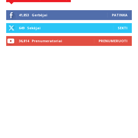
41,853
Gerbėjai
PATINKA
649
Sekėjai
SEKTI
36,814
Prenumeratoriai
PRENUMERUOTI