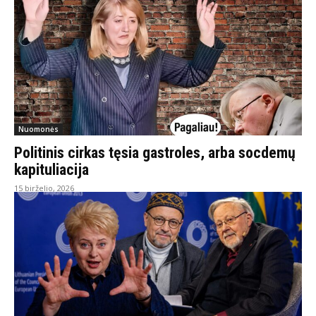
Nuomonės
Politinis cirkas tęsia gastroles, arba socdemų
kapituliacija
15 birželio, 2026