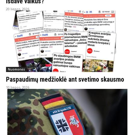
išdavė vaikus?
20 liepos, 2026
Nuomonės
Paspaudimų medžioklė ant svetimo skausmo
10 liepos, 2026