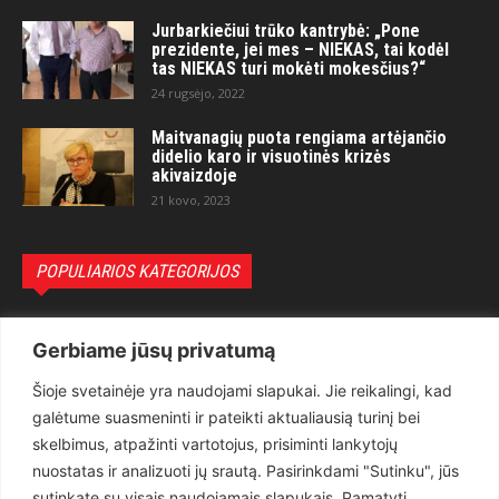
Jurbarkiečiui trūko kantrybė: „Pone
prezidente, jei mes – NIEKAS, tai kodėl
tas NIEKAS turi mokėti mokesčius?“
24 rugsėjo, 2022
Maitvanagių puota rengiama artėjančio
didelio karo ir visuotinės krizės
akivaizdoje
21 kovo, 2023
POPULIARIOS KATEGORIJOS
Politika
3281
Gerbiame jūsų privatumą
Nuomonės
2174
Šioje svetainėje yra naudojami slapukai. Jie reikalingi, kad
Teisėsauga
1497
galėtume suasmeninti ir pateikti aktualiausią turinį bei
Aktualu
1373
skelbimus, atpažinti vartotojus, prisiminti lankytojų
Lietuva
619
nuostatas ir analizuoti jų srautą. Pasirinkdami "Sutinku", jūs
sutinkate su visais naudojamais slapukais. Pamatyti