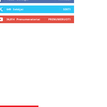
649
Sekėjai
SEKTI
36,814
Prenumeratoriai
PRENUMERUOTI