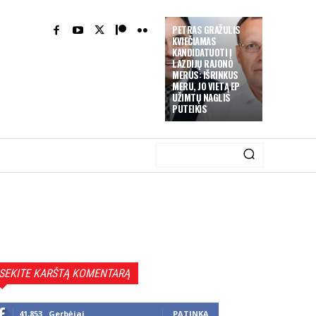
PETRAS GRAŽULIS
KVIEČIAMAS
KANDIDATUOTI Į
LAZDIJŲ RAJONO
MERUS: IŠRINKUS
MERU, JO VIETĄ EP
UŽIMTŲ NAGLIS
PUTEIKIS
SEKITE KARŠTĄ KOMENTARĄ
41,853
Gerbėjai
PATINKA