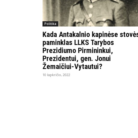
Politika
Kada Antakalnio kapinėse stovė
paminklas LLKS Tarybos
Prezidiumo Pirmininkui,
Prezidentui, gen. Jonui
Žemaičiui-Vytautui?
10 lapkričio, 2022