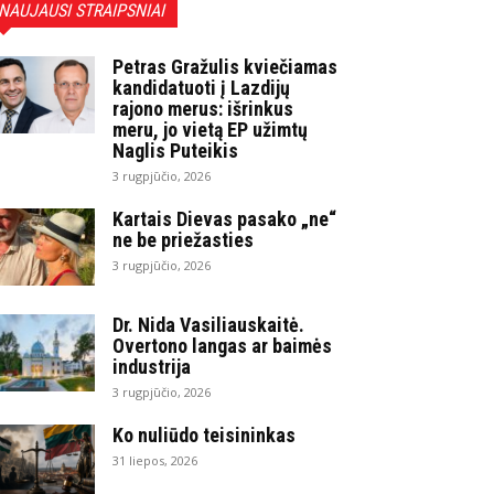
NAUJAUSI STRAIPSNIAI
Petras Gražulis kviečiamas
kandidatuoti į Lazdijų
rajono merus: išrinkus
meru, jo vietą EP užimtų
Naglis Puteikis
3 rugpjūčio, 2026
Kartais Dievas pasako „ne“
ne be priežasties
3 rugpjūčio, 2026
Dr. Nida Vasiliauskaitė.
Overtono langas ar baimės
industrija
3 rugpjūčio, 2026
Ko nuliūdo teisininkas
31 liepos, 2026