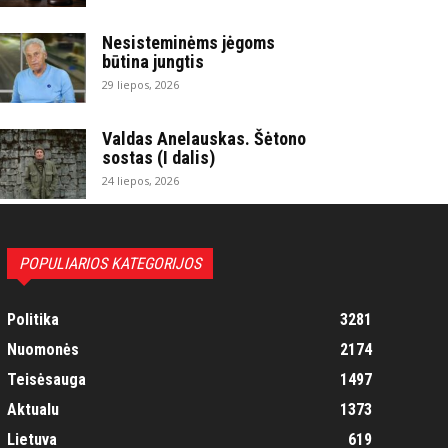
Nesisteminėms jėgoms
būtina jungtis
29 liepos, 2026
Valdas Anelauskas. Šėtono
sostas (I dalis)
24 liepos, 2026
POPULIARIOS KATEGORIJOS
Politika
3281
Nuomonės
2174
Teisėsauga
1497
Aktualu
1373
Lietuva
619