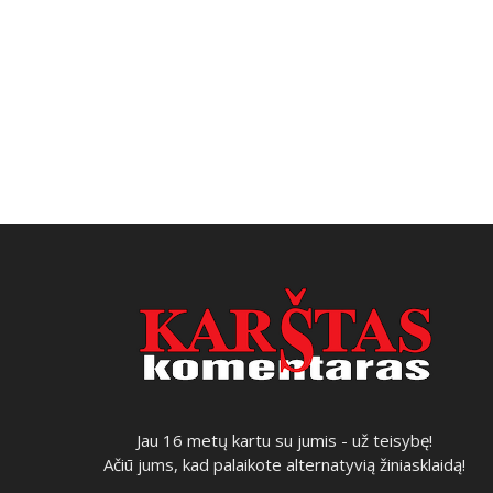
Jau 16 metų kartu su jumis - už teisybę!
Ačiū jums, kad palaikote alternatyvią žiniasklaidą!