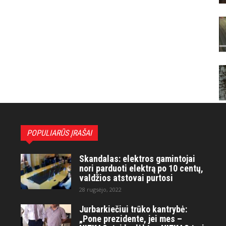
POPULIARŪS ĮRAŠAI
Skandalas: elektros gamintojai
nori parduoti elektrą po 10 centų,
valdžios atstovai purtosi
28 rugsėjo, 2022
Jurbarkiečiui trūko kantrybė:
„Pone prezidente, jei mes –