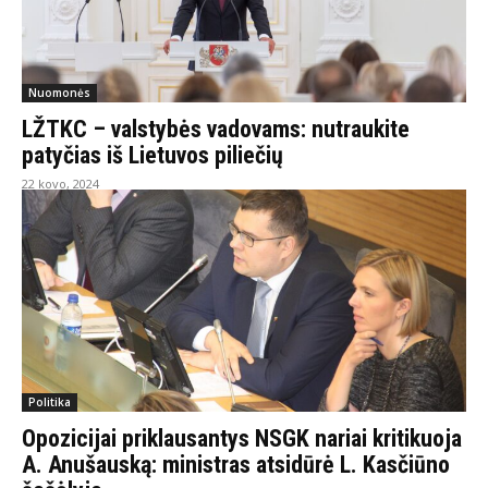
Nuomonės
LŽTKC – valstybės vadovams: nutraukite
patyčias iš Lietuvos piliečių
22 kovo, 2024
Politika
Opozicijai priklausantys NSGK nariai kritikuoja
A. Anušauską: ministras atsidūrė L. Kasčiūno