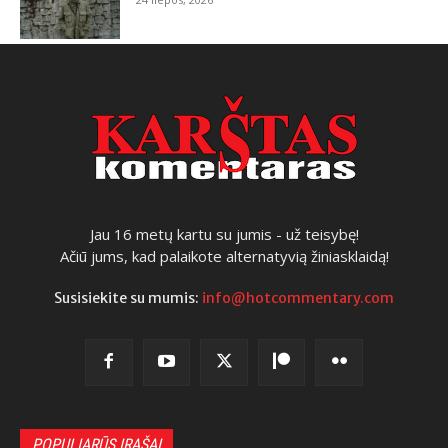
Jau 16 metų kartu su jumis - už teisybę!
Ačiū jums, kad palaikote alternatyvią žiniasklaidą!
Susisiekite su mumis:
info@hotcommentary.com
POPULIARŪS ĮRAŠAI