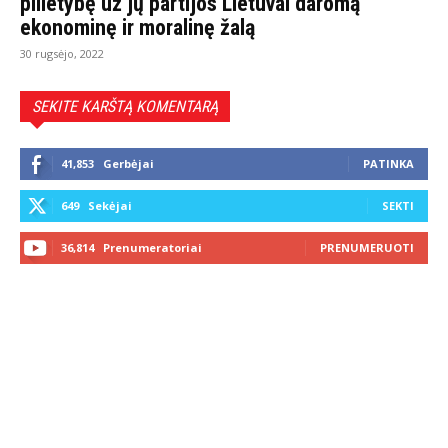
pilietybę už jų partijos Lietuvai daromą
ekonominę ir moralinę žalą
30 rugsėjo, 2022
SEKITE KARŠTĄ KOMENTARĄ
41,853
Gerbėjai
PATINKA
649
Sekėjai
SEKTI
36,814
Prenumeratoriai
PRENUMERUOTI