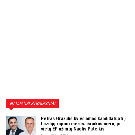
NAUJAUSI STRAIPSNIAI
Petras Gražulis kviečiamas kandidatuoti į
Lazdijų rajono merus: išrinkus meru, jo
vietą EP užimtų Naglis Puteikis