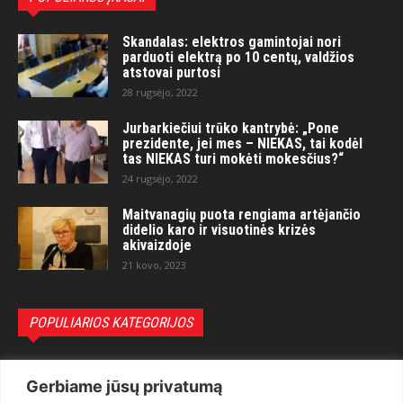
Skandalas: elektros gamintojai nori
parduoti elektrą po 10 centų, valdžios
atstovai purtosi
28 rugsėjo, 2022
Jurbarkiečiui trūko kantrybė: „Pone
prezidente, jei mes – NIEKAS, tai kodėl
tas NIEKAS turi mokėti mokesčius?“
24 rugsėjo, 2022
Maitvanagių puota rengiama artėjančio
didelio karo ir visuotinės krizės
akivaizdoje
21 kovo, 2023
POPULIARIOS KATEGORIJOS
Politika
3281
Gerbiame jūsų privatumą
Nuomonės
2174