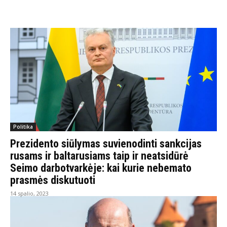
Politika
Prezidento siūlymas suvienodinti sankcijas
rusams ir baltarusiams taip ir neatsidūrė
Seimo darbotvarkėje: kai kurie nebemato
prasmės diskutuoti
14 spalio, 2023