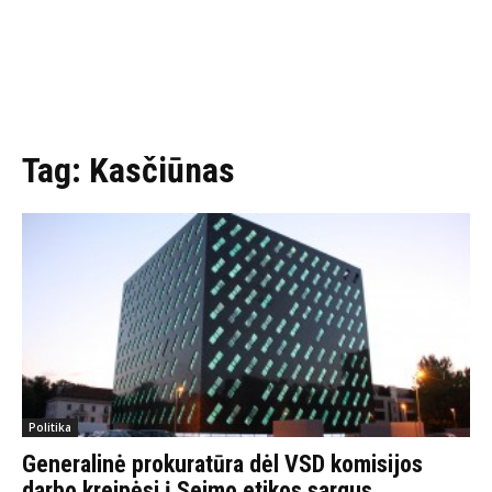
Tag:
Kasčiūnas
Politika
Generalinė prokuratūra dėl VSD komisijos
darbo kreipėsi į Seimo etikos sargus