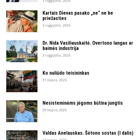
3 rugpjūčio, 2026
Kartais Dievas pasako „ne“ ne be
priežasties
3 rugpjūčio, 2026
Dr. Nida Vasiliauskaitė. Overtono langas ar
baimės industrija
3 rugpjūčio, 2026
Ko nuliūdo teisininkas
31 liepos, 2026
Nesisteminėms jėgoms būtina jungtis
29 liepos, 2026
Valdas Anelauskas. Šėtono sostas (I dalis)
24 liepos, 2026