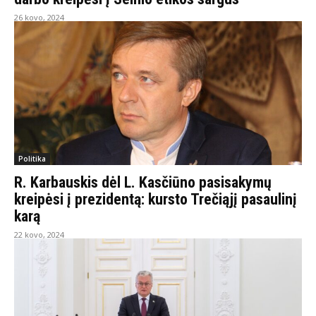
26 kovo, 2024
Politika
R. Karbauskis dėl L. Kasčiūno pasisakymų
kreipėsi į prezidentą: kursto Trečiąjį pasaulinį
karą
22 kovo, 2024