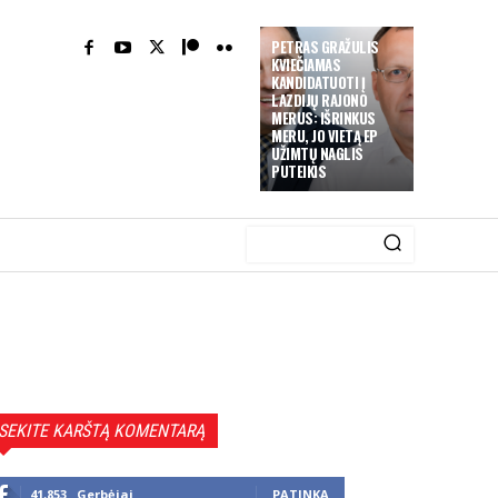
PETRAS GRAŽULIS
KVIEČIAMAS
KANDIDATUOTI Į
LAZDIJŲ RAJONO
MERUS: IŠRINKUS
MERU, JO VIETĄ EP
UŽIMTŲ NAGLIS
PUTEIKIS
SEKITE KARŠTĄ KOMENTARĄ
41,853
Gerbėjai
PATINKA