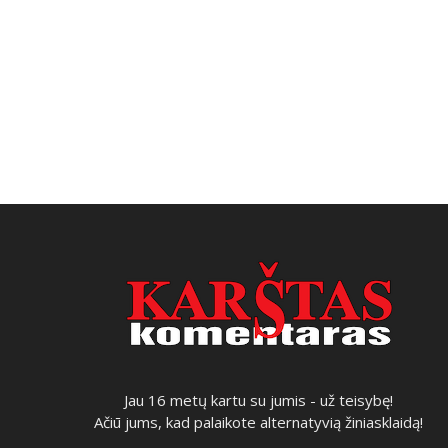
Jau 16 metų kartu su jumis - už teisybę!
Ačiū jums, kad palaikote alternatyvią žiniasklaidą!