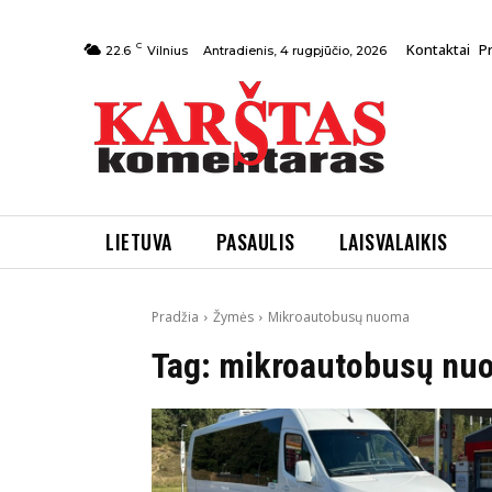
C
Kontaktai
P
Antradienis, 4 rugpjūčio, 2026
22.6
Vilnius
LIETUVA
PASAULIS
LAISVALAIKIS
Pradžia
Žymės
Mikroautobusų nuoma
Tag:
mikroautobusų nu