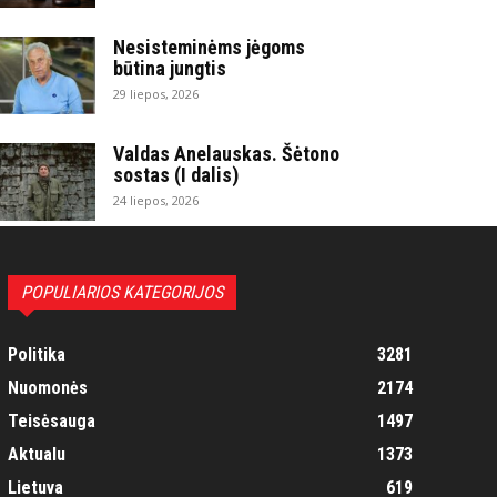
Nesisteminėms jėgoms
būtina jungtis
29 liepos, 2026
Valdas Anelauskas. Šėtono
sostas (I dalis)
24 liepos, 2026
POPULIARIOS KATEGORIJOS
Politika
3281
Nuomonės
2174
Teisėsauga
1497
Aktualu
1373
Lietuva
619