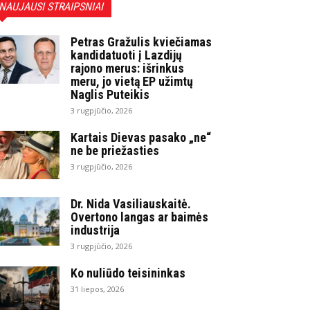
NAUJAUSI STRAIPSNIAI
Petras Gražulis kviečiamas
kandidatuoti į Lazdijų
rajono merus: išrinkus
meru, jo vietą EP užimtų
Naglis Puteikis
3 rugpjūčio, 2026
Kartais Dievas pasako „ne“
ne be priežasties
3 rugpjūčio, 2026
Dr. Nida Vasiliauskaitė.
Overtono langas ar baimės
industrija
3 rugpjūčio, 2026
Ko nuliūdo teisininkas
31 liepos, 2026