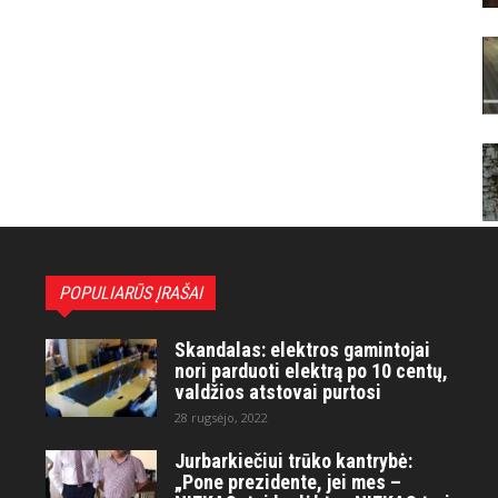
POPULIARŪS ĮRAŠAI
Skandalas: elektros gamintojai
nori parduoti elektrą po 10 centų,
valdžios atstovai purtosi
28 rugsėjo, 2022
Jurbarkiečiui trūko kantrybė:
„Pone prezidente, jei mes –