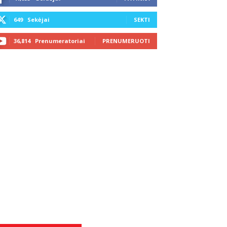
649
Sekėjai
SEKTI
36,814
Prenumeratoriai
PRENUMERUOTI