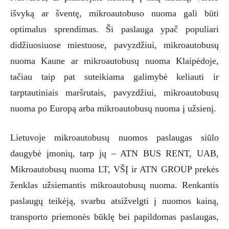
išvyką ar šventę, mikroautobuso nuoma gali būti
optimalus sprendimas. Ši paslauga ypač populiari
didžiuosiuose miestuose, pavyzdžiui, mikroautobusų
nuoma Kaune ar mikroautobusų nuoma Klaipėdoje,
tačiau taip pat suteikiama galimybė keliauti ir
tarptautiniais maršrutais, pavyzdžiui, mikroautobusų
nuoma po Europą arba mikroautobusų nuoma į užsienį.
Lietuvoje mikroautobusų nuomos paslaugas siūlo
daugybė įmonių, tarp jų – ATN BUS RENT, UAB,
Mikroautobusų nuoma LT, VŠĮ ir ATN GROUP prekės
ženklas užsiemantis mikroautobusų nuoma. Renkantis
paslaugų teikėją, svarbu atsižvelgti į nuomos kainą,
transporto priemonės būklę bei papildomas paslaugas,