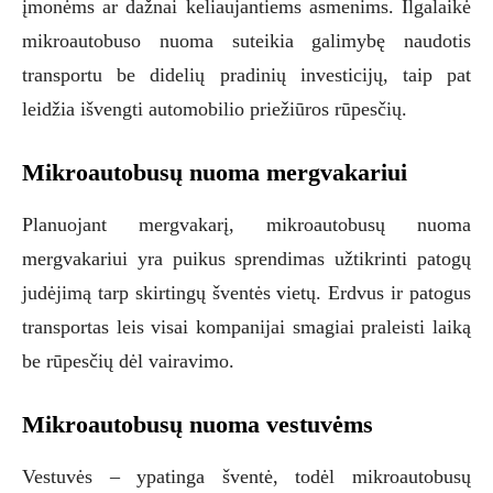
įmonėms ar dažnai keliaujantiems asmenims. Ilgalaikė
mikroautobuso nuoma suteikia galimybę naudotis
transportu be didelių pradinių investicijų, taip pat
leidžia išvengti automobilio priežiūros rūpesčių.
Mikroautobusų nuoma mergvakariui
Planuojant mergvakarį, mikroautobusų nuoma
mergvakariui yra puikus sprendimas užtikrinti patogų
judėjimą tarp skirtingų šventės vietų. Erdvus ir patogus
transportas leis visai kompanijai smagiai praleisti laiką
be rūpesčių dėl vairavimo.
Mikroautobusų nuoma vestuvėms
Vestuvės – ypatinga šventė, todėl mikroautobusų