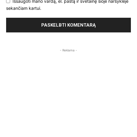
Išsaugoti mano vardą, el. paštą ir svetainę šioje naršyklėje
sekančiam kartui.
- Reklama -