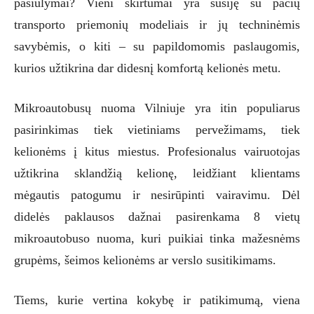
pasiūlymai? Vieni skirtumai yra susiję su pačių
transporto priemonių modeliais ir jų techninėmis
savybėmis, o kiti – su papildomomis paslaugomis,
kurios užtikrina dar didesnį komfortą kelionės metu.
Mikroautobusų nuoma Vilniuje yra itin populiarus
pasirinkimas tiek vietiniams pervežimams, tiek
kelionėms į kitus miestus. Profesionalus vairuotojas
užtikrina sklandžią kelionę, leidžiant klientams
mėgautis patogumu ir nesirūpinti vairavimu. Dėl
didelės paklausos dažnai pasirenkama 8 vietų
mikroautobuso nuoma, kuri puikiai tinka mažesnėms
grupėms, šeimos kelionėms ar verslo susitikimams.
Tiems, kurie vertina kokybę ir patikimumą, viena