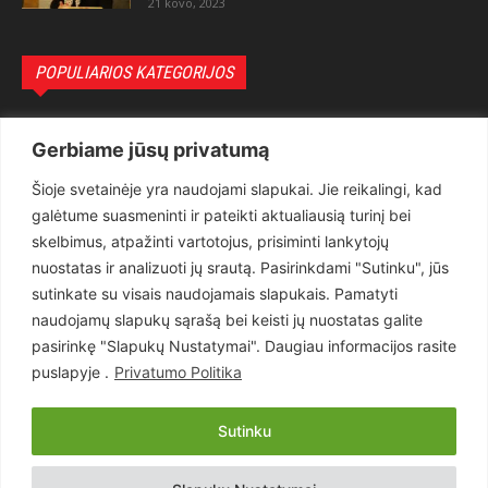
21 kovo, 2023
POPULIARIOS KATEGORIJOS
Politika
3281
Gerbiame jūsų privatumą
Nuomonės
2174
Šioje svetainėje yra naudojami slapukai. Jie reikalingi, kad
Teisėsauga
1497
galėtume suasmeninti ir pateikti aktualiausią turinį bei
Aktualu
1373
skelbimus, atpažinti vartotojus, prisiminti lankytojų
Lietuva
619
nuostatas ir analizuoti jų srautą. Pasirinkdami "Sutinku", jūs
sutinkate su visais naudojamais slapukais. Pamatyti
Pasaulis
560
naudojamų slapukų sąrašą bei keisti jų nuostatas galite
Статьи на русском
282
pasirinkę "Slapukų Nustatymai". Daugiau informacijos rasite
Articles in english
160
puslapyje .
Privatumo Politika
Muzika
116
Sutinku
Copyright © 2026 UAB „Goruva“. Visos teisės saugomos.