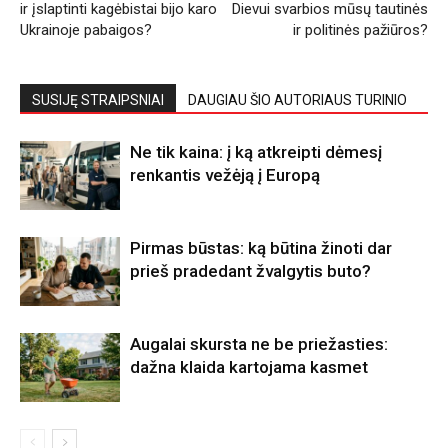
ir įslaptinti kagėbistai bijo karo
Dievui svarbios mūsų tautinės
Ukrainoje pabaigos?
ir politinės pažiūros?
SUSIJĘ STRAIPSNIAI
DAUGIAU ŠIO AUTORIAUS TURINIO
Ne tik kaina: į ką atkreipti dėmesį
renkantis vežėją į Europą
Pirmas būstas: ką būtina žinoti dar
prieš pradedant žvalgytis buto?
Augalai skursta ne be priežasties:
dažna klaida kartojama kasmet