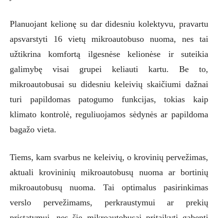
Planuojant kelionę su dar didesniu kolektyvu, pravartu
apsvarstyti 16 vietų mikroautobuso nuoma, nes tai
užtikrina komfortą ilgesnėse kelionėse ir suteikia
galimybę visai grupei keliauti kartu. Be to,
mikroautobusai su didesniu keleivių skaičiumi dažnai
turi papildomas patogumo funkcijas, tokias kaip
klimato kontrolė, reguliuojamos sėdynės ar papildoma
bagažo vieta.
Tiems, kam svarbus ne keleivių, o krovinių pervežimas,
aktuali krovininių mikroautobusų nuoma ar bortinių
mikroautobusų nuoma. Tai optimalus pasirinkimas
verslo pervežimams, perkraustymui ar prekių
pristatymui, nes šie mikroautobusai pritaikyti gabenti