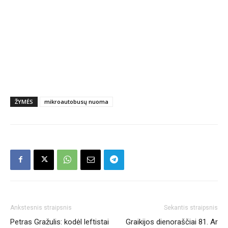
ŽYMĖS
mikroautobusų nuoma
Ankstesnis straipsnis
Sekantis straipsnis
Petras Gražulis: kodėl leftistai
Graikijos dienoraščiai 81. Ar