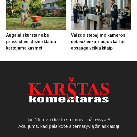
Augalai skursta ne be
Vaizdo stebėjimo kameros
priežasties: dažna klaida
nebeužtenka: naujos kartos
kartojama kasmet
apsauga veikia kitaip
Jau 16 metų kartu su jumis - už teisybę!
Ačiū jums, kad palaikote alternatyvią žiniasklaidą!