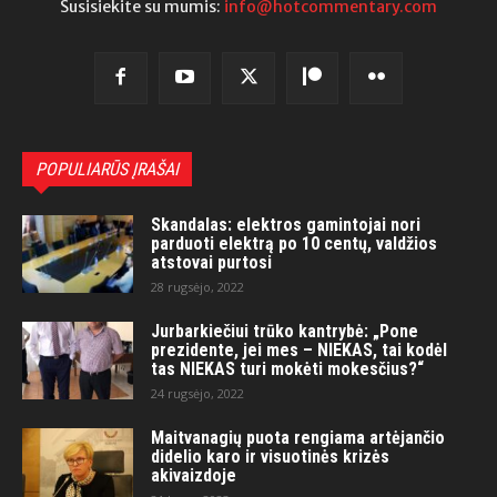
Susisiekite su mumis:
info@hotcommentary.com
POPULIARŪS ĮRAŠAI
Skandalas: elektros gamintojai nori
parduoti elektrą po 10 centų, valdžios
atstovai purtosi
28 rugsėjo, 2022
Jurbarkiečiui trūko kantrybė: „Pone
prezidente, jei mes – NIEKAS, tai kodėl
tas NIEKAS turi mokėti mokesčius?“
24 rugsėjo, 2022
Maitvanagių puota rengiama artėjančio
didelio karo ir visuotinės krizės
akivaizdoje