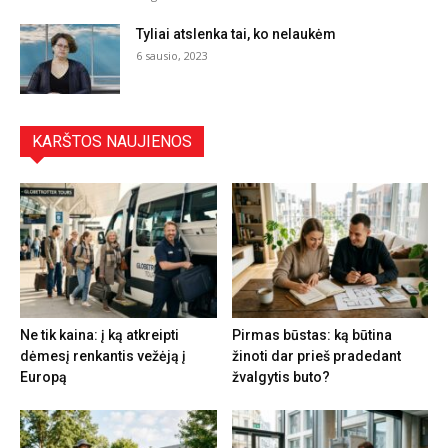
Tyliai atslenka tai, ko nelaukėm
6 sausio, 2023
KARŠTOS NAUJIENOS
Ne tik kaina: į ką atkreipti
Pirmas būstas: ką būtina
dėmesį renkantis vežėją į
žinoti dar prieš pradedant
Europą
žvalgytis buto?