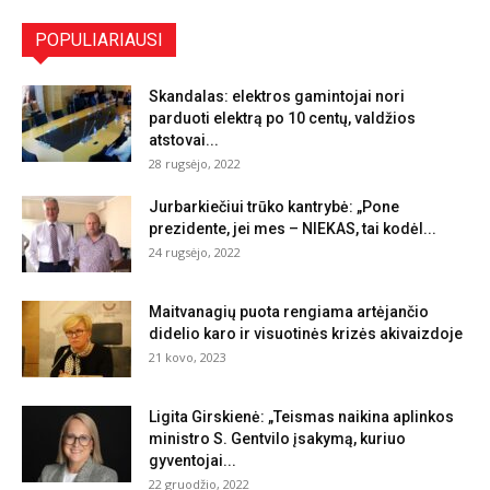
POPULIARIAUSI
Skandalas: elektros gamintojai nori
parduoti elektrą po 10 centų, valdžios
atstovai...
28 rugsėjo, 2022
Jurbarkiečiui trūko kantrybė: „Pone
prezidente, jei mes – NIEKAS, tai kodėl...
24 rugsėjo, 2022
Maitvanagių puota rengiama artėjančio
didelio karo ir visuotinės krizės akivaizdoje
21 kovo, 2023
Ligita Girskienė: „Teismas naikina aplinkos
ministro S. Gentvilo įsakymą, kuriuo
gyventojai...
22 gruodžio, 2022