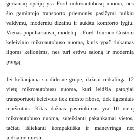
geriausių opcijų yra Ford mikroautobusų nuoma, nes
šio gamintojo transporto priemonės pasižymi puikiu
valdymu, moderniu dizainu ir aukštu komforto lygiu.
Vienas populiariausių modelių – Ford Tourneo Custom
keleivinio mikroautobuso nuoma, kuris ypač tinkamas
ilgoms kelionėms, nes turi erdvų saloną ir modernią
įrangą.
Jei keliaujama su didesne grupe, dažnai reikalinga 12
vietų mikroautobusų nuoma, kuri leidžia patogiai
transportuoti keleivius tiek miesto ribose, tiek ilgesniais
maršrutais. Kitas dažnas pasirinkimas yra 10 vietų
mikroautobuso nuoma, suteikianti pakankamai vietos,
tačiau išliekanti kompaktiška ir manevringa net
judriame mieste.