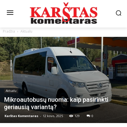
Pradžia
Aktualu
Aktualu
Mikroautobusų nuoma: kaip pasirinkti
geriausią variantą?
Karštas Komentaras
-
12 kovo, 2025
129
0