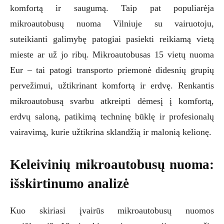
komfortą ir saugumą. Taip pat populiarėja
mikroautobusų nuoma Vilniuje su vairuotoju,
suteikianti galimybę patogiai pasiekti reikiamą vietą
mieste ar už jo ribų. Mikroautobusas 15 vietų nuoma
Eur – tai patogi transporto priemonė didesnių grupių
pervežimui, užtikrinant komfortą ir erdvę. Renkantis
mikroautobusą svarbu atkreipti dėmesį į komfortą,
erdvų saloną, patikimą techninę būklę ir profesionalų
vairavimą, kurie užtikrina sklandžią ir malonią kelionę.
Keleivinių mikroautobusų nuoma:
išskirtinumo analizė
Kuo skiriasi įvairūs mikroautobusų nuomos