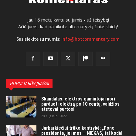
Jau 16 metų kartu su jumis - už teisybę!
Ačiū jums, kad palaikote alternatyvią žiniasklaidą!
Susisiekite su mumis:
info@hotcommentary.com
POPULIARŪS ĮRAŠAI
Skandalas: elektros gamintojai nori
parduoti elektrą po 10 centų, valdžios
atstovai purtosi
28 rugsėjo, 2022
Jurbarkiečiui trūko kantrybė: „Pone
prezidente, jei mes – NIEKAS, tai kodėl