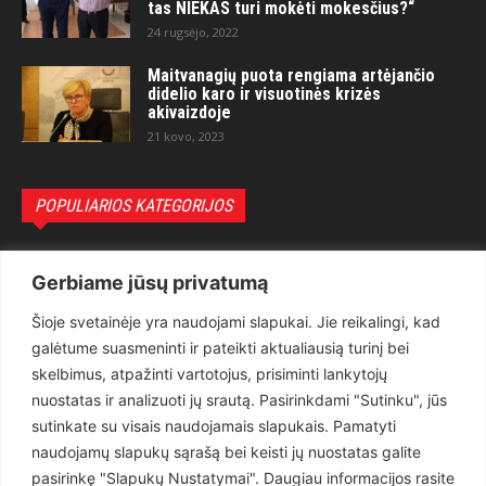
tas NIEKAS turi mokėti mokesčius?“
24 rugsėjo, 2022
Maitvanagių puota rengiama artėjančio
didelio karo ir visuotinės krizės
akivaizdoje
21 kovo, 2023
POPULIARIOS KATEGORIJOS
Politika
3281
Gerbiame jūsų privatumą
Nuomonės
2174
Šioje svetainėje yra naudojami slapukai. Jie reikalingi, kad
Teisėsauga
1497
galėtume suasmeninti ir pateikti aktualiausią turinį bei
Aktualu
1373
skelbimus, atpažinti vartotojus, prisiminti lankytojų
Lietuva
619
nuostatas ir analizuoti jų srautą. Pasirinkdami "Sutinku", jūs
sutinkate su visais naudojamais slapukais. Pamatyti
Pasaulis
560
naudojamų slapukų sąrašą bei keisti jų nuostatas galite
Статьи на русском
282
pasirinkę "Slapukų Nustatymai". Daugiau informacijos rasite