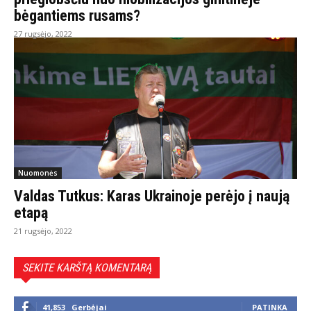
bėgantiems rusams?
27 rugsėjo, 2022
Nuomonės
Valdas Tutkus: Karas Ukrainoje perėjo į naują
etapą
21 rugsėjo, 2022
SEKITE KARŠTĄ KOMENTARĄ
41,853
Gerbėjai
PATINKA