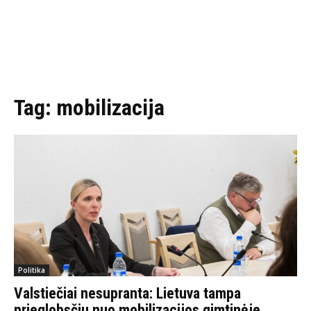
Tag:
mobilizacija
Politika
Valstiečiai nesupranta: Lietuva tampa
prieglobsčiu nuo mobilizacijos gimtinėje