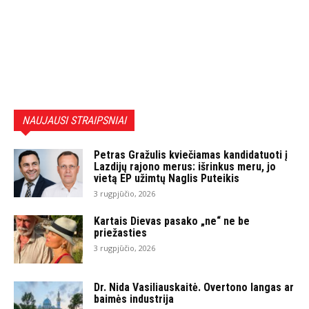
NAUJAUSI STRAIPSNIAI
Petras Gražulis kviečiamas kandidatuoti į
Lazdijų rajono merus: išrinkus meru, jo
vietą EP užimtų Naglis Puteikis
3 rugpjūčio, 2026
Kartais Dievas pasako „ne“ ne be
priežasties
3 rugpjūčio, 2026
Dr. Nida Vasiliauskaitė. Overtono langas ar
baimės industrija