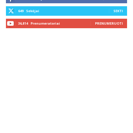
649
Sekėjai
SEKTI
36,814
Prenumeratoriai
PRENUMERUOTI