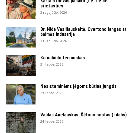
Kartais Dievas pasako „ne“ ne be
priežasties
3 rugpjūčio, 2026
Dr. Nida Vasiliauskaitė. Overtono langas ar
baimės industrija
3 rugpjūčio, 2026
Ko nuliūdo teisininkas
31 liepos, 2026
Nesisteminėms jėgoms būtina jungtis
29 liepos, 2026
Valdas Anelauskas. Šėtono sostas (I dalis)
24 liepos, 2026