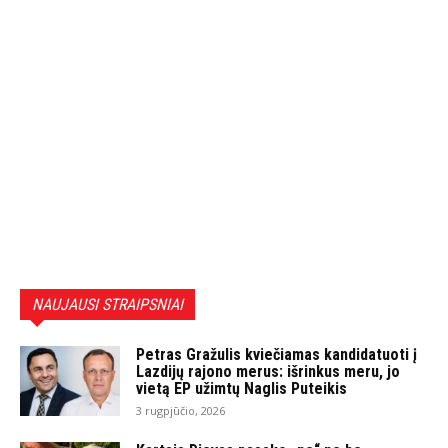
NAUJAUSI STRAIPSNIAI
Petras Gražulis kviečiamas kandidatuoti į
Lazdijų rajono merus: išrinkus meru, jo
vietą EP užimtų Naglis Puteikis
3 rugpjūčio, 2026