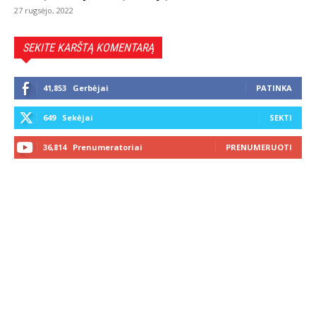
27 rugsėjo, 2022
SEKITE KARŠTĄ KOMENTARĄ
41,853
Gerbėjai
PATINKA
649
Sekėjai
SEKTI
36,814
Prenumeratoriai
PRENUMERUOTI