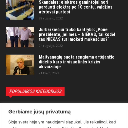
Skandalas: elektros gamintojai nori
parduoti elektrą po 10 centų, valdžios
atstovai purtosi
28 rugsėjo, 2022
Jurbarkiečiui trūko kantrybė: „Pone
prezidente, jei mes – NIEKAS, tai kodėl
tas NIEKAS turi mokėti mokesčius?“
24 rugsėjo, 2022
Maitvanagių puota rengiama artėjančio
didelio karo ir visuotinės krizės
akivaizdoje
21 kovo, 2023
POPULIARIOS KATEGORIJOS
Politika
3281
Gerbiame jūsų privatumą
Nuomonės
2174
Šioje svetainėje yra naudojami slapukai. Jie reikalingi, kad
Teisėsauga
1497