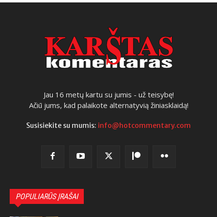
Jau 16 metų kartu su jumis - už teisybę!
Ačiū jums, kad palaikote alternatyvią žiniasklaidą!
Susisiekite su mumis:
info@hotcommentary.com
POPULIARŪS ĮRAŠAI