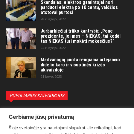
Skandalas: elektros gamintojai nori
parduoti elektrą po 10 centų, valdžios
atstovai purtosi
28 rugsėjo, 2022
Jurbarkiečiui trūko kantrybė: „Pone
prezidente, jei mes – NIEKAS, tai kodėl
tas NIEKAS turi mokėti mokesčius?“
24 rugsėjo, 2022
Maitvanagių puota rengiama artėjančio
didelio karo ir visuotinės krizės
akivaizdoje
21 kovo, 2023
POPULIARIOS KATEGORIJOS
Politika
3281
Gerbiame jūsų privatumą
Nuomonės
2174
Šioje svetainėje yra naudojami slapukai. Jie reikalingi, kad
Teisėsauga
1497