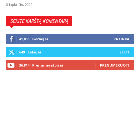
8 lapkričio, 2022
SEKITE KARŠTĄ KOMENTARĄ
41,853
Gerbėjai
PATINKA
649
Sekėjai
SEKTI
36,814
Prenumeratoriai
PRENUMERUOTI