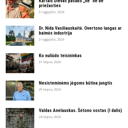
Kartais Dievas pasako „ne“ ne be
priežasties
3 rugpjūčio, 2026
Dr. Nida Vasiliauskaitė. Overtono langas ar
baimės industrija
3 rugpjūčio, 2026
Ko nuliūdo teisininkas
31 liepos, 2026
Nesisteminėms jėgoms būtina jungtis
29 liepos, 2026
Valdas Anelauskas. Šėtono sostas (I dalis)
24 liepos, 2026