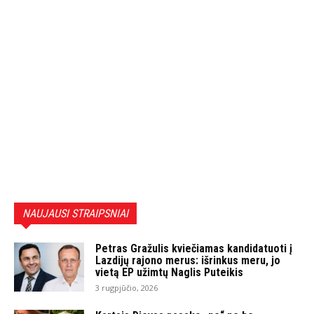
NAUJAUSI STRAIPSNIAI
Petras Gražulis kviečiamas kandidatuoti į
Lazdijų rajono merus: išrinkus meru, jo
vietą EP užimtų Naglis Puteikis
3 rugpjūčio, 2026