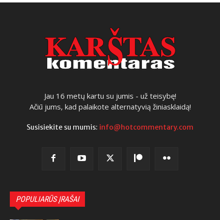
Jau 16 metų kartu su jumis - už teisybę!
Ačiū jums, kad palaikote alternatyvią žiniasklaidą!
Susisiekite su mumis:
info@hotcommentary.com
POPULIARŪS ĮRAŠAI