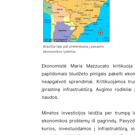
Brazilija taip pat pretenduoja į pasaulio
ekonomikos lyderius
Ekonomistė Maria Mazzucato kritikuoja
papildomais biudžeto pinigais pakelti ekono
neapgalvoti sprendimai. Kritikuojamos tru
įprastinę infrastruktūrą. Augimo rodiklia
naudos.
Minėtos investicijos leidžia per trumpą 
ekonomikos problemų iš pagrindų. Pavyzdž
kurios, investuodamos į infrastruktūrą, s