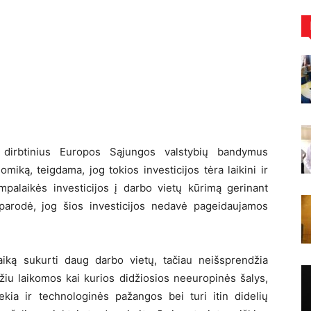
 dirbtinius Europos Sąjungos valstybių bandymus
miką, teigdama, jog tokios investicijos tėra laikini ir
mpalaikės investicijos į darbo vietų kūrimą gerinant
i parodė, jog šios investicijos nedavė pageidaujamos
laiką sukurti daug darbo vietų, tačiau neišsprendžia
iu laikomos kai kurios didžiosios neeuropinės šalys,
iekia ir technologinės pažangos bei turi itin didelių