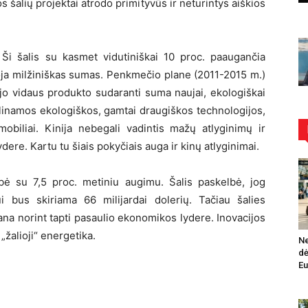
s šalių projektai atrodo primityvūs ir neturintys aiškios
 Ši šalis su kasmet vidutiniškai 10 proc. paaugančia
oja milžiniškas sumas. Penkmečio plane (2011-2015 m.)
 vidaus produkto sudaranti suma naujai, ekologiškai
bulinamos ekologiškos, gamtai draugiškos technologijos,
mobiliai. Kinija nebegali vadintis mažų atlyginimų ir
lydere. Kartu tu šiais pokyčiais auga ir kinų atlyginimai.
ybė su 7,5 proc. metiniu augimu. Šalis paskelbė, jog
i bus skiriama 66 milijardai dolerių. Tačiau šalies
na norint tapti pasaulio ekonomikos lydere. Inovacijos
žalioji“ energetika.
Ne
dė
Eu