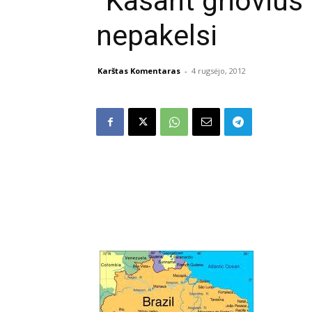
“Kasant grioviu
nepakelsi
Karštas Komentaras
-
4 rugsėjo, 2012