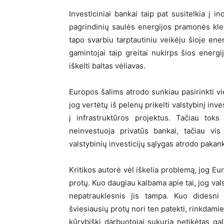
Investiciniai bankai taip pat susitelkia į
pagrindinių saulės energijos pramonės kles
tapo svarbiu tarptautiniu veikėju šioje ener
gamintojai taip greitai nukirps šios energ
iškelti baltas vėliavas.
Europos šalims atrodo sunkiau pasirinkti vie
jog vertėtų iš pelenų prikelti valstybinį inv
į infrastruktūros projektus. Tačiau toks
neinvestuoja privatūs bankai, tačiau vis
valstybinių investicijų sąlygas atrodo paka
Kritikos autorė vėl iškelia problemą, jog Eu
protų. Kuo daugiau kalbama apie tai, jog val
nepatrauklesnis jis tampa. Kuo didesni 
šviesiausių protų nori ten patekti, rinkdam
kūrybiški darbuotojai sukuria netikėtas ga