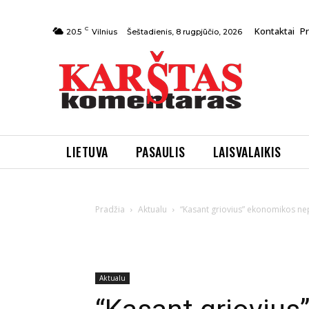
C
Kontaktai
P
Šeštadienis, 8 rugpjūčio, 2026
20.5
Vilnius
LIETUVA
PASAULIS
LAISVALAIKIS
Pradžia
Aktualu
“Kasant griovius” ekonomikos ne
Aktualu