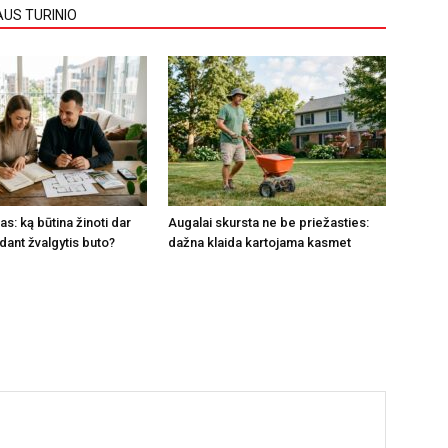
AUS TURINIO
s: ką būtina žinoti dar
Augalai skursta ne be priežasties:
dant žvalgytis buto?
dažna klaida kartojama kasmet