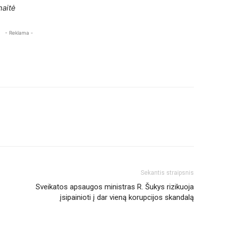
naitė
- Reklama -
Sekantis straipsnis
Sveikatos apsaugos ministras R. Šukys rizikuoja
įsipainioti į dar vieną korupcijos skandalą