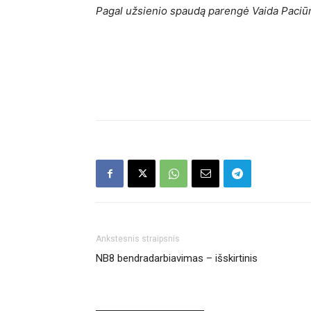
Pagal užsienio spaudą parengė Vaida Paciū
Ankstesnis straipsnis
NB8 bendradarbiavimas – išskirtinis