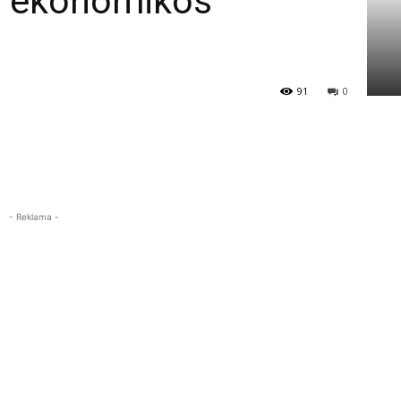
s” ekonomikos
91
0
- Reklama -