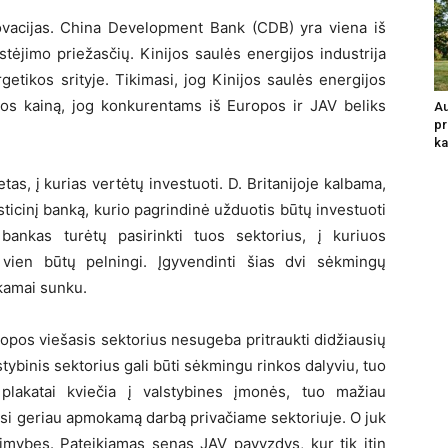
 inovacijas. China Development Bank (CDB) yra viena iš
tėjimo priežasčių. Kinijos saulės energijos industrija
getikos srityje. Tikimasi, jog Kinijos saulės energijos
ijos kainą, jog konkurentams iš Europos ir JAV beliks
Au
pr
ka
tas, į kurias vertėtų investuoti. D. Britanijoje kalbama,
esticinį banką, kurio pagrindinė užduotis būtų investuoti
 bankas turėtų pasirinkti tuos sektorius, į kuriuos
 vien būtų pelningi. Įgyvendinti šias dvi sėkmingų
nkamai sunku.
ropos viešasis sektorius nesugeba pritraukti didžiausių
stybinis sektorius gali būti sėkmingu rinkos dalyviu, tuo
plakatai kviečia į valstybines įmonės, tuo mažiau
iesi geriau apmokamą darbą privačiame sektoriuje. O juk
limybes. Pateikiamas senas JAV pavyzdys, kur tik itin