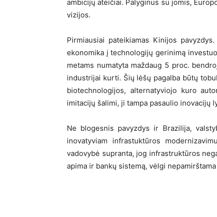
ambicijų ateičiai. Palyginus su jomis, Europo
vizijos.
Pirmiausiai pateikiamas Kinijos pavyzdys.
ekonomika į technologijų gerinimą investu
metams numatyta maždaug 5 proc. bendrojo
industrijai kurti. Šių lėšų pagalba būtų to
biotechnologijos, alternatyviojo kuro auto
imitacijų šalimi, ji tampa pasaulio inovacijų 
Ne blogesnis pavyzdys ir Brazilija, valst
inovatyviam infrastuktūros modernizavimu
vadovybė supranta, jog infrastruktūros nega
apima ir bankų sistemą, vėlgi nepamirštama „