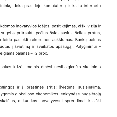
ininkų dėka prasidėjo kompiuterių ir kartu interneto
kdomos inovatyvios idėjos, pasitikėjimas, aiški vizija ir
 sugeba pritraukti pačius šviesiausius šalies protus,
ka leido pasiekti rekordines aukštumas. Bankų pelnas
uotas į švietimą ir sveikatos apsaugą). Palyginimui –
eigiamą balansą – -2 proc.
Bankas krizės metais ėmėsi nesibaigiančio skolinimo
lingos ir į įprastines sritis: švietimą, susisiekimą,
ąlygomis globaliose ekonomikos lenktynėse nugalėtoją
 skaičius, o kur kas inovatyvesni sprendimai ir aiški