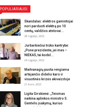
POPULIARIAUSI
Skandalas: elektros gamintojai
nori parduoti elektrą po 10
centų, valdžios atstovai...
28 rugsėjo, 2022
Jurbarkiečiui trūko kantrybė:
„Pone prezidente, jei mes –
NIEKAS, tai kodėl...
24 rugsėjo, 2022
Maitvanagių puota rengiama
artėjančio didelio karo ir
visuotinės krizės akivaizdoje
21 kovo, 2023
Ligita Girskienė: „Teismas
naikina aplinkos ministro S.
Gentvilo įsakymą, kuriuo