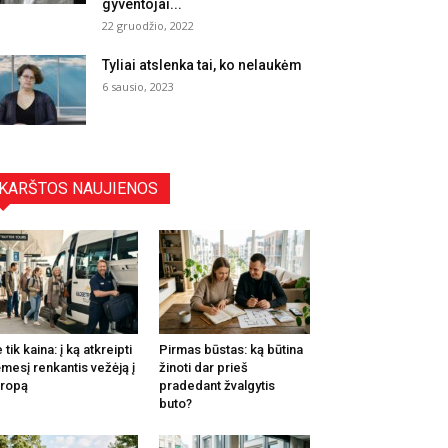
gyventojai...
22 gruodžio, 2022
Tyliai atslenka tai, ko nelaukėm
6 sausio, 2023
KARŠTOS NAUJIENOS
 tik kaina: į ką atkreipti
Pirmas būstas: ką būtina
mesį renkantis vežėją į
žinoti dar prieš
ropą
pradedant žvalgytis
buto?