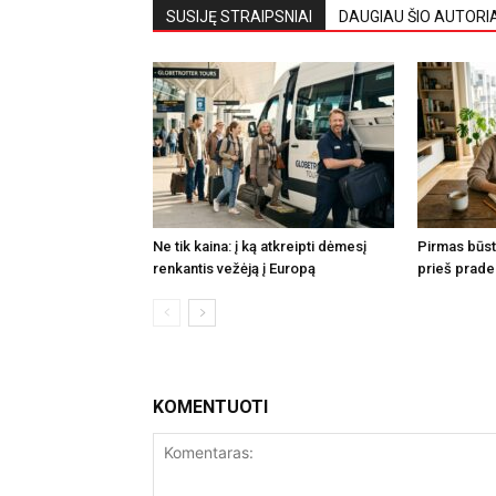
SUSIJĘ STRAIPSNIAI
DAUGIAU ŠIO AUTORI
Ne tik kaina: į ką atkreipti dėmesį
Pirmas būsta
renkantis vežėją į Europą
prieš prade
KOMENTUOTI