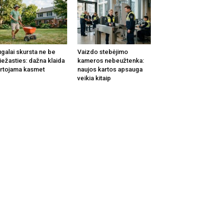
galai skursta ne be
Vaizdo stebėjimo
iežasties: dažna klaida
kameros nebeužtenka:
rtojama kasmet
naujos kartos apsauga
veikia kitaip