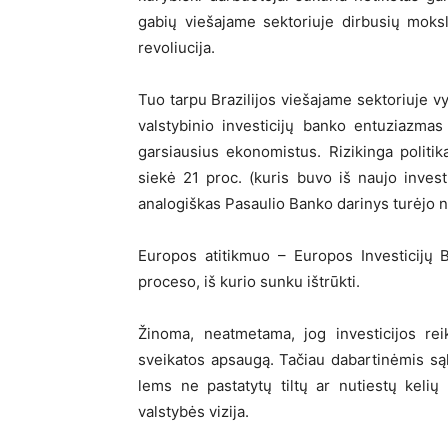
gabių viešajame sektoriuje dirbusių moksl
revoliucija.
Tuo tarpu Brazilijos viešajame sektoriuje vy
valstybinio investicijų banko entuziazmas
garsiausius ekonomistus. Rizikinga politi
siekė 21 proc. (kuris buvo iš naujo invest
analogiškas Pasaulio Banko darinys turėjo n
Europos atitikmuo – Europos Investicijų 
proceso, iš kurio sunku ištrūkti.
Žinoma, neatmetama, jog investicijos reika
sveikatos apsaugą. Tačiau dabartinėmis s
lems ne pastatytų tiltų ar nutiestų kelių
valstybės vizija.