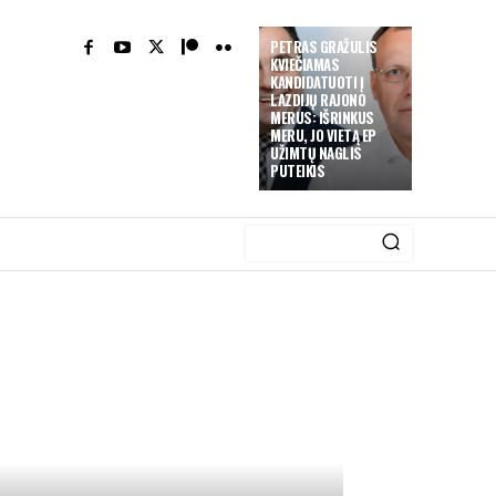
PETRAS GRAŽULIS
KVIEČIAMAS
KANDIDATUOTI Į
LAZDIJŲ RAJONO
MERUS: IŠRINKUS
MERU, JO VIETĄ EP
UŽIMTŲ NAGLIS
PUTEIKIS