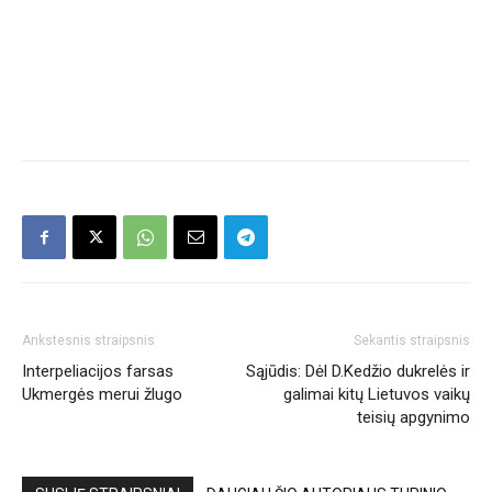
Ankstesnis straipsnis
Sekantis straipsnis
Interpeliacijos farsas
Sąjūdis: Dėl D.Kedžio dukrelės ir
Ukmergės merui žlugo
galimai kitų Lietuvos vaikų
teisių apgynimo