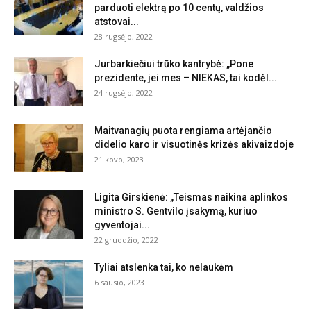
parduoti elektrą po 10 centų, valdžios
atstovai...
28 rugsėjo, 2022
Jurbarkiečiui trūko kantrybė: „Pone
prezidente, jei mes – NIEKAS, tai kodėl...
24 rugsėjo, 2022
Maitvanagių puota rengiama artėjančio
didelio karo ir visuotinės krizės akivaizdoje
21 kovo, 2023
Ligita Girskienė: „Teismas naikina aplinkos
ministro S. Gentvilo įsakymą, kuriuo
gyventojai...
22 gruodžio, 2022
Tyliai atslenka tai, ko nelaukėm
6 sausio, 2023