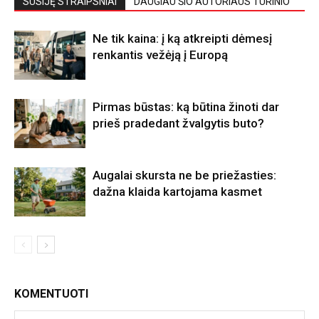
SUSIJĘ STRAIPSNIAI
DAUGIAU ŠIO AUTORIAUS TURINIO
Ne tik kaina: į ką atkreipti dėmesį
renkantis vežėją į Europą
Pirmas būstas: ką būtina žinoti dar
prieš pradedant žvalgytis buto?
Augalai skursta ne be priežasties:
dažna klaida kartojama kasmet
KOMENTUOTI