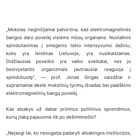
„Mokslas neginčijamai patvirtina, kad elektromagnetinės
bangos daro poveikį visiems mūsų organams. Nuolatinis
spinduliavimas į smegenis tokio intensyvumo dažniu,
koks yra leistinas Lietuvoje, yra nusikalstamas.
Didžiausias poveikis yra vaiko sveikatai, nes jo
besivystantis organizmais jautriausiai reaguoja į
spinduliuotę“, — prof. Jonas Grigas vaizdžiai ir
suprantamai dėstė mokslinių tyrimų išvadas bei paaiškino
elektromagnetinių bangų poveikį.
Kas atsakys už dabar priimtus politinius sprendimus,
kurių įtaką pajausime tik po dešimtmečio?
„Nejaugi tai, ko nesugeba padaryti atsakingos institucijos,