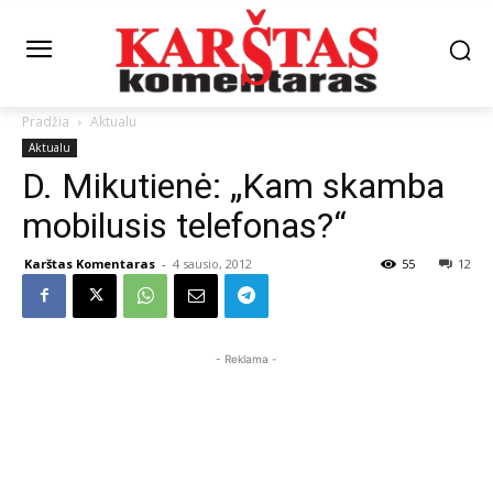
Pradžia
Aktualu
Aktualu
D. Mikutienė: „Kam skamba
mobilusis telefonas?“
Karštas Komentaras
-
4 sausio, 2012
55
12
- Reklama -