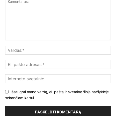
Išsaugoti mano vardą, el. paštą ir svetainę šioje naršyklėje
sekančiam kartui.