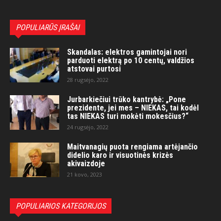
POPULIARŪS ĮRAŠAI
Skandalas: elektros gamintojai nori
parduoti elektrą po 10 centų, valdžios
atstovai purtosi
28 rugsėjo, 2022
Jurbarkiečiui trūko kantrybė: „Pone
prezidente, jei mes – NIEKAS, tai kodėl
tas NIEKAS turi mokėti mokesčius?“
24 rugsėjo, 2022
Maitvanagių puota rengiama artėjančio
didelio karo ir visuotinės krizės
akivaizdoje
21 kovo, 2023
POPULIARIOS KATEGORIJOS