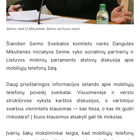
Seimo narė D.Mikutienė. Seimo archyvo nuotr.
Šiandien Seimo Sveikatos komiteto narės Dangutės
Mikutienės iniciatyva Seime vyko socialinių partnerių ir
Lietuvos mokinių parlamento atstovų diskusija apie
mobiliųjų telefonų žalą.
Daug prieštaringos informacijos sklando apie mobiliųjų
telefonų poveikį sveikatai. Visuomenėje ir verslo
struktūrose vyksta karštos diskusijos, o vartotojui
svarbus vienintelis klausimas — kas tiesa, o kas tik gudri
rinkodara? Į šiuos klausimus atsakyti gali tik mokslas.
Įvairių šakų mokslininkai teigia, kad mobiliųjų telefonų