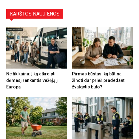
KARŠTOS NAUJIENOS
Ne tik kaina: į ką atkreipti
Pirmas būstas: ką būtina
dėmesį renkantis vežėją į
žinoti dar prieš pradedant
Europą
žvalgytis buto?