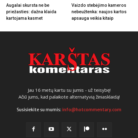
Augalai skursta ne be
Vaizdo stebėjimo kameros
priežasties: dažna klaida
nebeužtenka: naujos kartos
kartojama kasmet
apsauga veikia kitaip
Jau 16 metų kartu su jumis - už teisybę!
Ačiū jums, kad palaikote alternatyvią žiniasklaidą!
Susisiekite su mumis:
info@hotcommentary.com