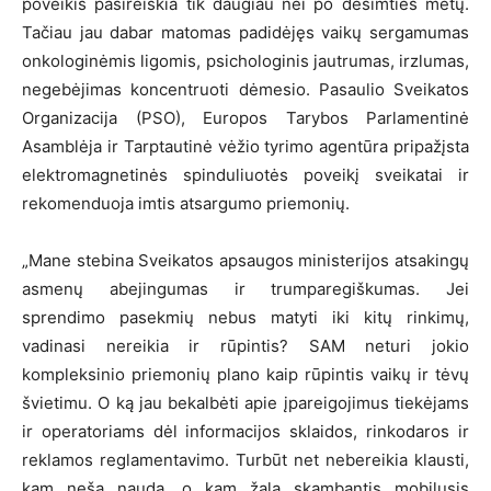
poveikis pasireiškia tik daugiau nei po dešimties metų.
Tačiau jau dabar matomas padidėjęs vaikų sergamumas
onkologinėmis ligomis, psichologinis jautrumas, irzlumas,
negebėjimas koncentruoti dėmesio. Pasaulio Sveikatos
Organizacija (PSO), Europos Tarybos Parlamentinė
Asamblėja ir Tarptautinė vėžio tyrimo agentūra pripažįsta
elektromagnetinės spinduliuotės poveikį sveikatai ir
rekomenduoja imtis atsargumo priemonių.
„Mane stebina Sveikatos apsaugos ministerijos atsakingų
asmenų abejingumas ir trumparegiškumas. Jei
sprendimo pasekmių nebus matyti iki kitų rinkimų,
vadinasi nereikia ir rūpintis? SAM neturi jokio
kompleksinio priemonių plano kaip rūpintis vaikų ir tėvų
švietimu. O ką jau bekalbėti apie įpareigojimus tiekėjams
ir operatoriams dėl informacijos sklaidos, rinkodaros ir
reklamos reglamentavimo. Turbūt net nebereikia klausti,
kam neša naudą, o kam žalą skambantis mobilusis