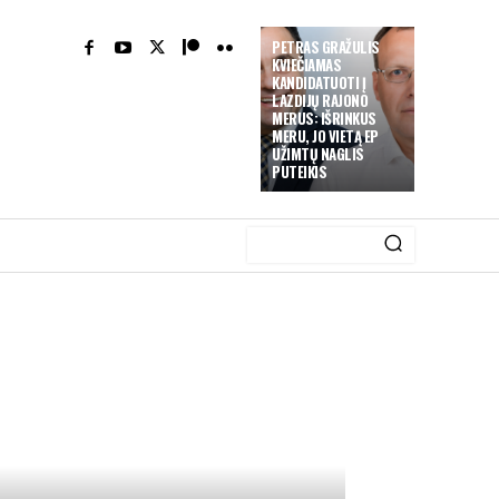
PETRAS GRAŽULIS
KVIEČIAMAS
KANDIDATUOTI Į
LAZDIJŲ RAJONO
MERUS: IŠRINKUS
MERU, JO VIETĄ EP
UŽIMTŲ NAGLIS
PUTEIKIS