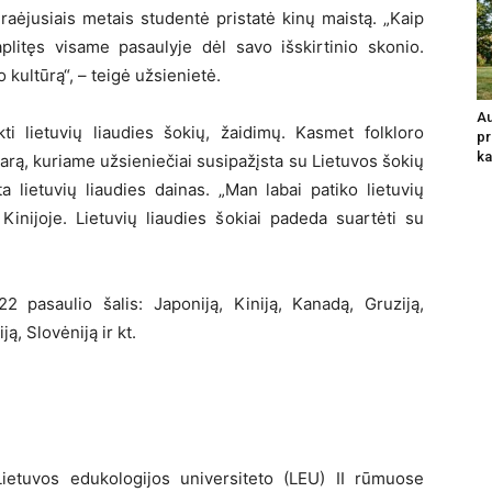
raėjusiais metais studentė pristatė kinų maistą. „Kaip
plitęs visame pasaulyje dėl savo išskirtinio skonio.
kultūrą“, – teigė užsienietė.
Au
kti lietuvių liaudies šokių, žaidimų. Kasmet folkloro
pr
ka
rą, kuriame užsieniečiai susipažįsta su Lietuvos šokių
ta lietuvių liaudies dainas. „Man labai patiko lietuvių
Kinijoje. Lietuvių liaudies šokiai padeda suartėti su
2 pasaulio šalis: Japoniją, Kiniją, Kanadą, Gruziją,
ją, Slovėniją ir kt.
Lietuvos edukologijos universiteto (LEU) II rūmuose