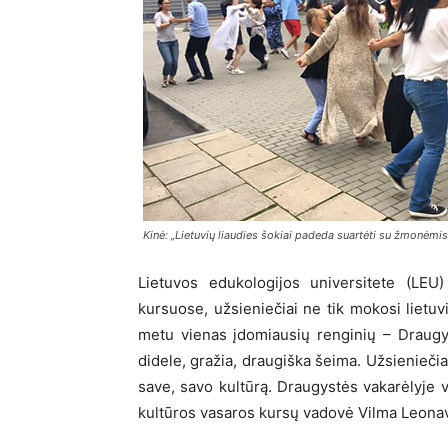
Kinė: „Lietuvių liaudies šokiai padeda suartėti su žmonėmis
Lietuvos edukologijos universitete (LEU)
kursuose, užsieniečiai ne tik mokosi lietuv
metu vienas įdomiausių renginių – Draugy
didele, gražia, draugiška šeima. Užsieniečiai
save, savo kultūrą. Draugystės vakarėlyje v
kultūros vasaros kursų vadovė Vilma Leonav