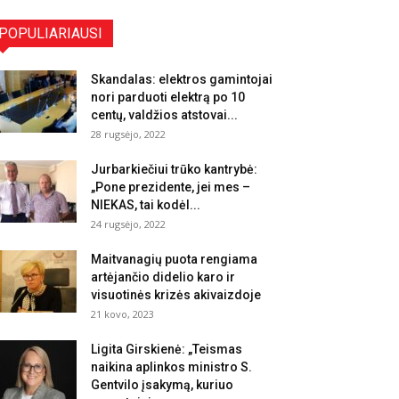
POPULIARIAUSI
Skandalas: elektros gamintojai
nori parduoti elektrą po 10
centų, valdžios atstovai...
28 rugsėjo, 2022
Jurbarkiečiui trūko kantrybė:
„Pone prezidente, jei mes –
NIEKAS, tai kodėl...
24 rugsėjo, 2022
Maitvanagių puota rengiama
artėjančio didelio karo ir
visuotinės krizės akivaizdoje
21 kovo, 2023
Ligita Girskienė: „Teismas
naikina aplinkos ministro S.
Gentvilo įsakymą, kuriuo