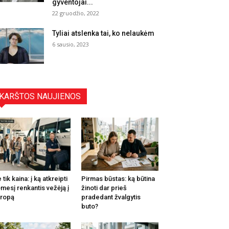
gyventojai...
22 gruodžio, 2022
Tyliai atslenka tai, ko nelaukėm
6 sausio, 2023
KARŠTOS NAUJIENOS
 tik kaina: į ką atkreipti
Pirmas būstas: ką būtina
mesį renkantis vežėją į
žinoti dar prieš
ropą
pradedant žvalgytis
buto?