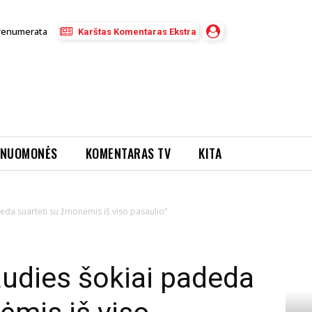
renumerata
Karštas Komentaras Ekstra
NUOMONĖS
KOMENTARAS TV
KITA
adeda suartėti su žmonėmis iš viso pasaulio“
iaudies šokiai padeda