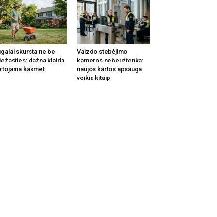
galai skursta ne be
Vaizdo stebėjimo
iežasties: dažna klaida
kameros nebeužtenka:
rtojama kasmet
naujos kartos apsauga
veikia kitaip