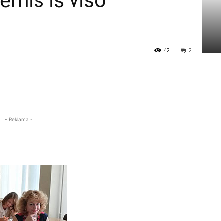
ėmis iš viso
42
2
- Reklama -