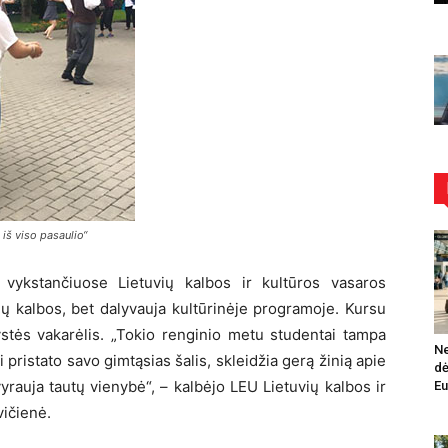
 iš viso pasaulio“
 vykstančiuose Lietuvių kalbos ir kultūros vasaros
ių kalbos, bet dalyvauja kultūrinėje programoje. Kursu
stės vakarėlis. „Tokio renginio metu studentai tampa
Ne
 pristato savo gimtąsias šalis, skleidžia gerą žinią apie
dė
yrauja tautų vienybė“, – kalbėjo LEU Lietuvių kalbos ir
Eu
ičienė.