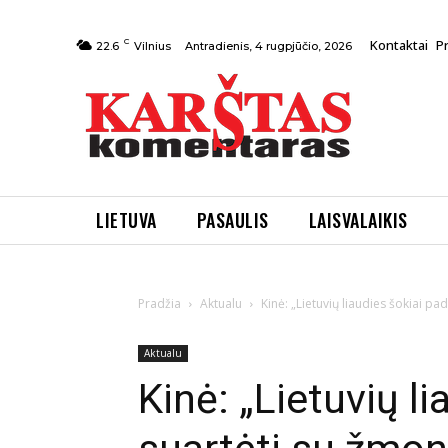
C
Kontaktai
P
Antradienis, 4 rugpjūčio, 2026
22.6
Vilnius
LIETUVA
PASAULIS
LAISVALAIKIS
Pradžia
Aktualu
Kinė: „Lietuvių liaudies šokiai p
Aktualu
Kinė: „Lietuvių l