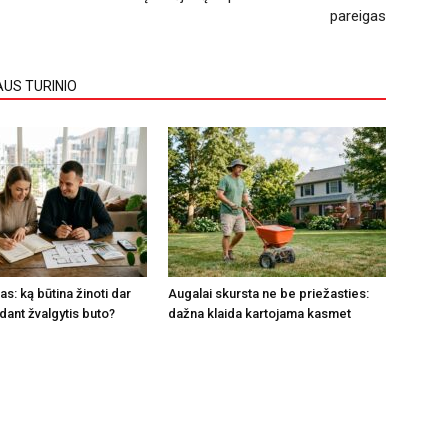
pareigas
AUS TURINIO
s: ką būtina žinoti dar
Augalai skursta ne be priežasties:
dant žvalgytis buto?
dažna klaida kartojama kasmet