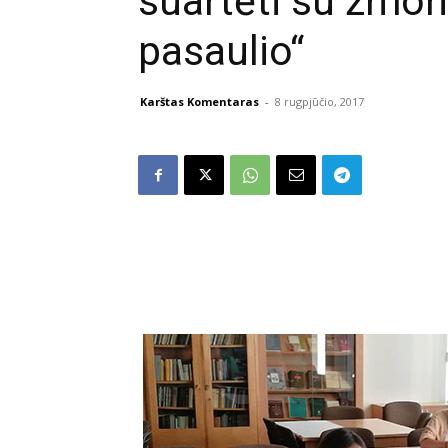
suartėti su žmon
pasaulio“
Karštas Komentaras
-
8 rugpjūčio, 2017