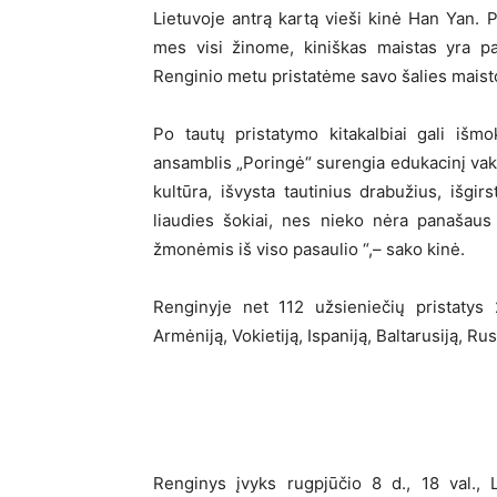
Lietuvoje antrą kartą vieši kinė Han Yan. P
mes visi žinome, kiniškas maistas yra pa
Renginio metu pristatėme savo šalies maisto 
Po tautų pristatymo kitakalbiai gali išmo
ansamblis „Poringė“ surengia edukacinį vaka
kultūra, išvysta tautinius drabužius, išgirs
liaudies šokiai, nes nieko nėra panašaus 
žmonėmis iš viso pasaulio “,– sako kinė.
Renginyje net 112 užsieniečių pristatys 2
Armėniją, Vokietiją, Ispaniją, Baltarusiją, Rusi
Renginys įvyks rugpjūčio 8 d., 18 val., 