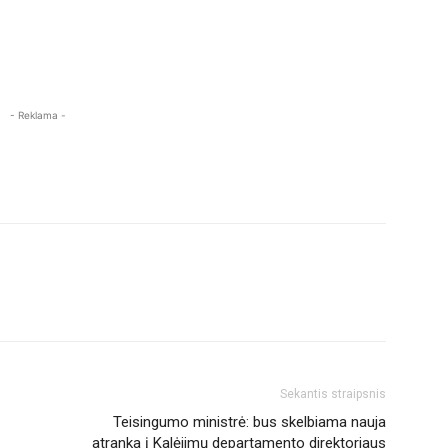
- Reklama -
Sekantis straipsnis
Teisingumo ministrė: bus skelbiama nauja
atranka į Kalėjimų departamento direktoriaus