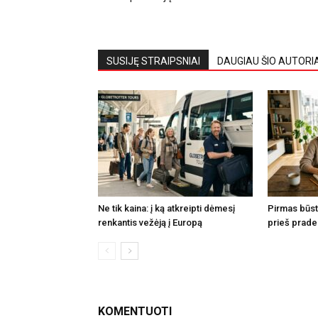
SUSIJĘ STRAIPSNIAI
DAUGIAU ŠIO AUTORI
Ne tik kaina: į ką atkreipti dėmesį
Pirmas būsta
renkantis vežėją į Europą
prieš prade
KOMENTUOTI