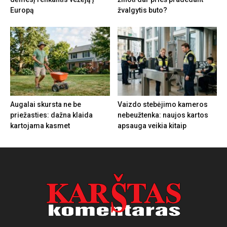
Europą
žvalgytis buto?
Augalai skursta ne be
Vaizdo stebėjimo kameros
priežasties: dažna klaida
nebeužtenka: naujos kartos
kartojama kasmet
apsauga veikia kitaip