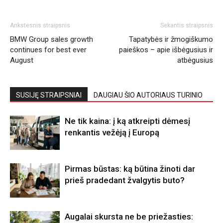
Ankstesnis straipsnis
Sekantis straipsnis
BMW Group sales growth
Tapatybės ir žmogiškumo
continues for best ever
paieškos – apie išbėgusius ir
August
atbėgusius
SUSIJĘ STRAIPSNIAI
DAUGIAU ŠIO AUTORIAUS TURINIO
Ne tik kaina: į ką atkreipti dėmesį
renkantis vežėją į Europą
Pirmas būstas: ką būtina žinoti dar
prieš pradedant žvalgytis buto?
Augalai skursta ne be priežasties: