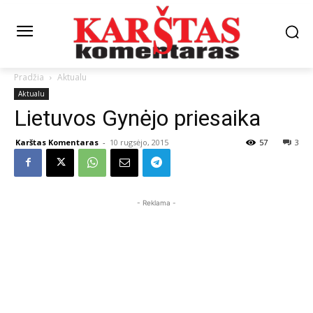
Pradžia
Aktualu
Aktualu
Lietuvos Gynėjo priesaika
Karštas Komentaras
-
10 rugsėjo, 2015
57
3
- Reklama -