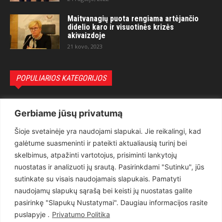
Maitvanagių puota rengiama artėjančio
didelio karo ir visuotinės krizės
akivaizdoje
21 kovo, 2023
POPULIARIOS KATEGORIJOS
Politika
3281
Gerbiame jūsų privatumą
Nuomonės
2174
Šioje svetainėje yra naudojami slapukai. Jie reikalingi, kad
Teisėsauga
1497
galėtume suasmeninti ir pateikti aktualiausią turinį bei
Aktualu
1373
skelbimus, atpažinti vartotojus, prisiminti lankytojų
Lietuva
619
nuostatas ir analizuoti jų srautą. Pasirinkdami "Sutinku", jūs
sutinkate su visais naudojamais slapukais. Pamatyti
Pasaulis
560
naudojamų slapukų sąrašą bei keisti jų nuostatas galite
Статьи на русском
282
pasirinkę "Slapukų Nustatymai". Daugiau informacijos rasite
Articles in english
160
puslapyje .
Privatumo Politika