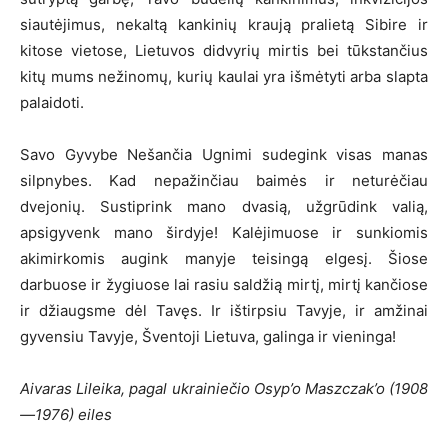
siautėjimus, nekaltą kankinių kraują pralietą Sibire ir
kitose vietose, Lietuvos didvyrių mirtis bei tūkstančius
kitų mums nežinomų, kurių kaulai yra išmėtyti arba slapta
palaidoti.
Savo Gyvybe Nešančia Ugnimi sudegink visas manas
silpnybes. Kad nepažinčiau baimės ir neturėčiau
dvejonių. Sustiprink mano dvasią, užgrūdink valią,
apsigyvenk mano širdyje! Kalėjimuose ir sunkiomis
akimirkomis augink manyje teisingą elgesį. Šiose
darbuose ir žygiuose lai rasiu saldžią mirtį, mirtį kančiose
ir džiaugsme dėl Tavęs. Ir ištirpsiu Tavyje, ir amžinai
gyvensiu Tavyje, Šventoji Lietuva, galinga ir vieninga!
Aivaras Lileika, pagal ukrainiečio Osyp’o Maszczak’o (1908
—1976) eiles