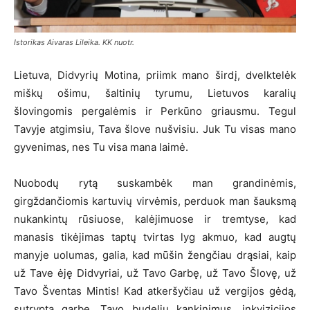
Istorikas Aivaras Lileika. KK nuotr.
Lietuva, Didvyrių Motina, priimk mano širdį, dvelktelėk
miškų ošimu, šaltinių tyrumu, Lietuvos karalių
šlovingomis pergalėmis ir Perkūno griausmu. Tegul
Tavyje atgimsiu, Tava šlove nušvisiu. Juk Tu visas mano
gyvenimas, nes Tu visa mana laimė.
Nuobodų rytą suskambėk man grandinėmis,
girgždančiomis kartuvių virvėmis, perduok man šauksmą
nukankintų rūsiuose, kalėjimuose ir tremtyse, kad
manasis tikėjimas taptų tvirtas lyg akmuo, kad augtų
manyje uolumas, galia, kad mūšin žengčiau drąsiai, kaip
už Tave ėję Didvyriai, už Tavo Garbę, už Tavo Šlovę, už
Tavo Šventas Mintis! Kad atkeršyčiau už vergijos gėdą,
sutryptą garbę, Tavo budelių kankinimus, inkvizicijos