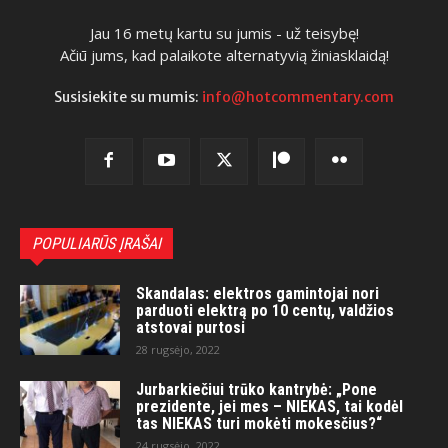
Jau 16 metų kartu su jumis - už teisybę!
Ačiū jums, kad palaikote alternatyvią žiniasklaidą!
Susisiekite su mumis:
info@hotcommentary.com
POPULIARŪS ĮRAŠAI
Skandalas: elektros gamintojai nori
parduoti elektrą po 10 centų, valdžios
atstovai purtosi
28 rugsėjo, 2022
Jurbarkiečiui trūko kantrybė: „Pone
prezidente, jei mes – NIEKAS, tai kodėl
tas NIEKAS turi mokėti mokesčius?“
24 rugsėjo, 2022