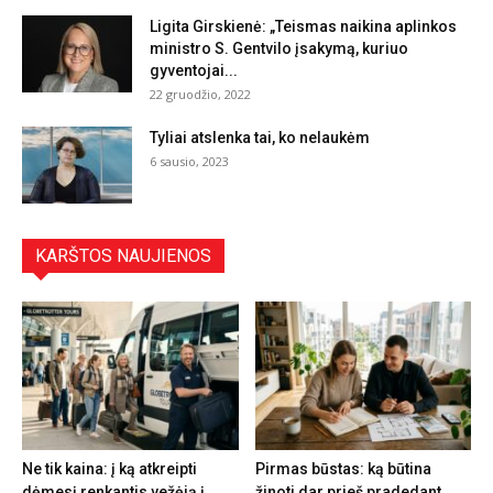
Ligita Girskienė: „Teismas naikina aplinkos
ministro S. Gentvilo įsakymą, kuriuo
gyventojai...
22 gruodžio, 2022
Tyliai atslenka tai, ko nelaukėm
6 sausio, 2023
KARŠTOS NAUJIENOS
Ne tik kaina: į ką atkreipti
Pirmas būstas: ką būtina
dėmesį renkantis vežėją į
žinoti dar prieš pradedant