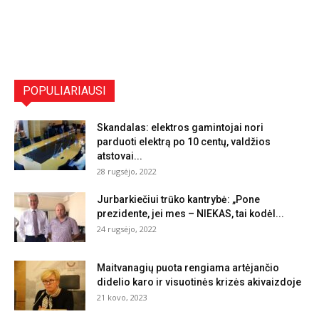
POPULIARIAUSI
Skandalas: elektros gamintojai nori
parduoti elektrą po 10 centų, valdžios
atstovai...
28 rugsėjo, 2022
Jurbarkiečiui trūko kantrybė: „Pone
prezidente, jei mes – NIEKAS, tai kodėl...
24 rugsėjo, 2022
Maitvanagių puota rengiama artėjančio
didelio karo ir visuotinės krizės akivaizdoje
21 kovo, 2023