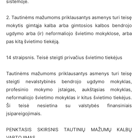
sistemoje.
2. Tautinėms mažumoms priklausantys asmenys turi teisę
mokytis gimtąja kalba arba gimtosios kalbos bendrojo
ugdymo arba (ir) neformaliojo švietimo mokyklose, arba
pas kitą švietimo tiekėją.
14 straipsnis. Teisė steigti privačius švietimo tiekėjus
Tautinėms mažumoms priklausantys asmenys turi teisę
steigti nevalstybinės bendrojo ugdymo mokyklas,
profesinio mokymo įstaigas, aukštąsias mokyklas,
neformaliojo švietimo mokyklas ir kitus švietimo tiekėjus.
Ši teisė nesietina su valstybės finansiniais
įsipareigojimais.
PENKTASIS SKIRSNIS TAUTINIŲ MAŽUMŲ KALBŲ
VARTOJIMAS