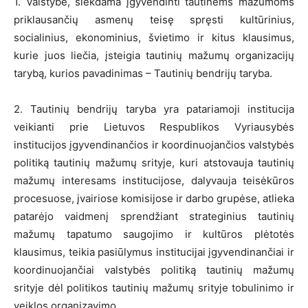
1. Valstybė, siekdama įgyvendinti tautinėms mažumoms
priklausančių asmenų teisę spręsti kultūrinius,
socialinius, ekonominius, švietimo ir kitus klausimus,
kurie juos liečia, įsteigia tautinių mažumų organizacijų
tarybą, kurios pavadinimas – Tautinių bendrijų taryba.
2. Tautinių bendrijų taryba yra patariamoji institucija
veikianti prie Lietuvos Respublikos Vyriausybės
institucijos įgyvendinančios ir koordinuojančios valstybės
politiką tautinių mažumų srityje, kuri atstovauja tautinių
mažumų interesams institucijose, dalyvauja teisėkūros
procesuose, įvairiose komisijose ir darbo grupėse, atlieka
patarėjo vaidmenį sprendžiant strateginius tautinių
mažumų tapatumo saugojimo ir kultūros plėtotės
klausimus, teikia pasiūlymus institucijai įgyvendinančiai ir
koordinuojančiai valstybės politiką tautinių mažumų
srityje dėl politikos tautinių mažumų srityje tobulinimo ir
veiklos organizavimo.