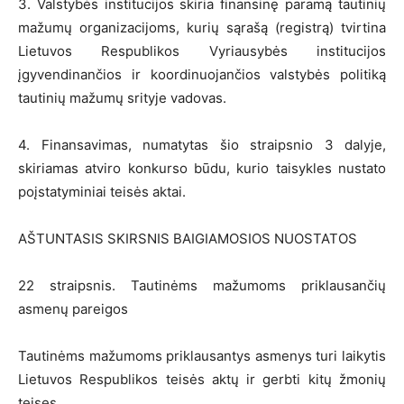
3. Valstybės institucijos skiria finansinę paramą tautinių
mažumų organizacijoms, kurių sąrašą (registrą) tvirtina
Lietuvos Respublikos Vyriausybės institucijos
įgyvendinančios ir koordinuojančios valstybės politiką
tautinių mažumų srityje vadovas.
4. Finansavimas, numatytas šio straipsnio 3 dalyje,
skiriamas atviro konkurso būdu, kurio taisykles nustato
poįstatyminiai teisės aktai.
AŠTUNTASIS SKIRSNIS BAIGIAMOSIOS NUOSTATOS
22 straipsnis. Tautinėms mažumoms priklausančių
asmenų pareigos
Tautinėms mažumoms priklausantys asmenys turi laikytis
Lietuvos Respublikos teisės aktų ir gerbti kitų žmonių
teises.