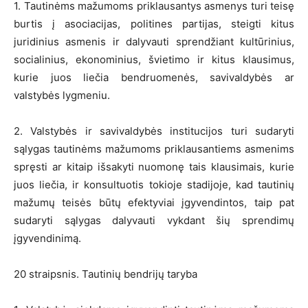
1. Tautinėms mažumoms priklausantys asmenys turi teisę
burtis į asociacijas, politines partijas, steigti kitus
juridinius asmenis ir dalyvauti sprendžiant kultūrinius,
socialinius, ekonominius, švietimo ir kitus klausimus,
kurie juos liečia bendruomenės, savivaldybės ar
valstybės lygmeniu.
2. Valstybės ir savivaldybės institucijos turi sudaryti
sąlygas tautinėms mažumoms priklausantiems asmenims
spręsti ar kitaip išsakyti nuomonę tais klausimais, kurie
juos liečia, ir konsultuotis tokioje stadijoje, kad tautinių
mažumų teisės būtų efektyviai įgyvendintos, taip pat
sudaryti sąlygas dalyvauti vykdant šių sprendimų
įgyvendinimą.
20 straipsnis. Tautinių bendrijų taryba