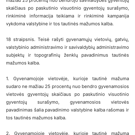
mažiau 25 procentų nuo bendrojo savivaldybės gyventojų
skaičiaus po paskutinio visuotinio gyventojų surašymo,
rinkiminė informacija teikiama ir rinkiminė kampanija
vykdoma valstybine ir tos tautinės mažumos kalba.
18 straipsnis. Teisė rašyti gyvenamųjų vietovių, gatvių,
valstybinio administravimo ir savivaldybių administravimo
subjektų ir topografinių ženklų pavadinimus tautinės
mažumos kalba.
1. Gyvenamojoje vietovėje, kurioje tautinė mažuma
sudaro ne mažiau 25 procentų nuo bendro gyvenamosios
vietovės gyventojų skaičiaus po paskutinio visuotinio
gyventojų surašymo, gyvenamosios vietovės
pavadinimas šalia pavadinimo valstybine kalba rašomas ir
tos tautinės mažumos kalba.
2. Gyvenamojoje vietovėje, kurioje tautinė mažuma