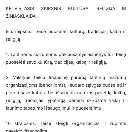
KETVIRTASIS SKIRSNIS KULTŪRA, RELIGIJA IR
ŽINIASKLAIDA
9 straipsnis. Teisė puoselėti kultūrą, tradicijas, kalbą ir
religiją
1. Tautinėms mažumoms priklausantys asmenys turi teisę
puoselėti savo kultūrą, tradicijas, kalbą ir religiją.
2. Valstybė teikia finansinę paramą tautinių mažumų
organizacijoms (bendrijoms), -sudaro sąlygas puoselėti ir
plėtoti savo kultūrą bei išsaugoti kultūros paveldą, kalbą,
religiją, tradicijas, ypatingą dėmesį skirdama vaikų ir
jaunimo tapatumo išsaugojimui ir puoselėjimui.
10 straipsnis. Teisė steigti organizacijas ir rūpintis
paveldo išsaugojimu