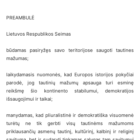
PREAMBULĖ
Lietuvos Respublikos Seimas
būdamas pasiryžęs savo teritorijose saugoti tautines
mažumas;
laikydamasis nuomonės, kad Europos istorijos pokyčiai
parodė, jog tautinių mažumų apsauga turi esminę
reikšmę šio kontinento stabilumui, demokratijos
išsaugojimui ir taikai;
manydamas, kad pliuralistinė ir demokratiška visuomenė
turėtų ne tik gerbti visų tautinėms mažumoms
priklausančių asmenų tautinį, kultūrinį, kalbinį ir religinį
savitumą, bet ir sudaryti tinkamas sąlygas tam savitumui