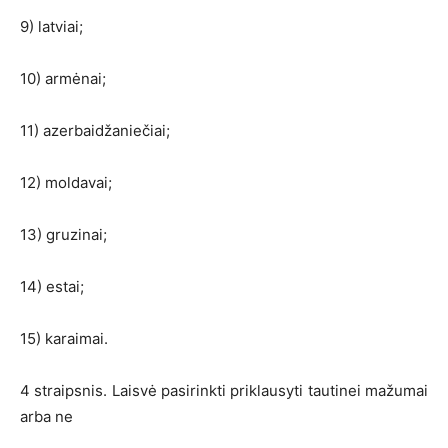
9) latviai;
10) armėnai;
11) azerbaidžaniečiai;
12) moldavai;
13) gruzinai;
14) estai;
15) karaimai.
4 straipsnis. Laisvė pasirinkti priklausyti tautinei mažumai
arba ne