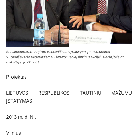
Socialdemokrato Algirdo Butkevičiaus Vyriausybė, pataikaudama
V.Tomaševskio vadovaujamai Lietuvos lenkų rinkimų akcijai, siekia įteisinti
dvikalbystę. KK nuotr.
Projektas
LIETUVOS RESPUBLIKOS TAUTINIŲ MAŽUMŲ
ĮSTATYMAS
2013 m. d. Nr.
Vilnius