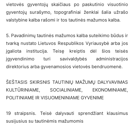
vietovės gyventojų skaičiaus po paskutinio visuotinio
gyventojų surašymo, topografiniai ženklai šalia užrašo
valstybine kalba rašomi ir tos tautinės mažumos kalba.
5. Pavadinimų tautinės mažumos kalba suteikimo būdus ir
tvarką nustato Lietuvos Respublikos Vyriausybė arba jos
įgaliota institucija. Teisę kreiptis dėl šios teisės
įgyvendinimo turi savivaldybės administracijos
direktorius arba gyvenamosios vietovės bendruomenė.
ŠEŠTASIS SKIRSNIS TAUTINIŲ MAŽUMŲ DALYVAVIMAS
KULTŪRINIAME, SOCIALINIAME, EKONOMINIAME,
POLITINIAME IR VISUOMENINIAME GYVENIME
19 straipsnis. Teisė dalyvauti sprendžiant klausimus
susijusius su tautinėmis mažumomis