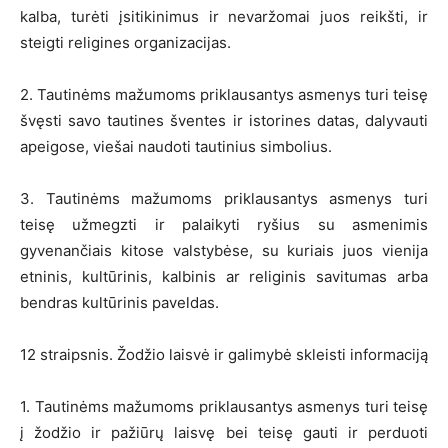
kalba, turėti įsitikinimus ir nevaržomai juos reikšti, ir
steigti religines organizacijas.
2. Tautinėms mažumoms priklausantys asmenys turi teisę
švęsti savo tautines šventes ir istorines datas, dalyvauti
apeigose, viešai naudoti tautinius simbolius.
3. Tautinėms mažumoms priklausantys asmenys turi
teisę užmegzti ir palaikyti ryšius su asmenimis
gyvenančiais kitose valstybėse, su kuriais juos vienija
etninis, kultūrinis, kalbinis ar religinis savitumas arba
bendras kultūrinis paveldas.
12 straipsnis. Žodžio laisvė ir galimybė skleisti informaciją
1. Tautinėms mažumoms priklausantys asmenys turi teisę
į žodžio ir pažiūrų laisvę bei teisę gauti ir perduoti