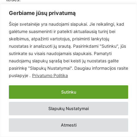
Gerbiame jūsų privatumą
23 straipsnis. Valstybės politika ir tarptautinis
bendradarbiavimas
Šioje svetainėje yra naudojami slapukai. Jie reikalingi, kad
galėtume suasmeninti ir pateikti aktualiausią turinį bei
skelbimus, atpažinti vartotojus, prisiminti lankytojų
1. Valstybės politiką tautinių mažumų srityje prižiūri ir
nuostatas ir analizuoti jų srautą. Pasirinkdami "Sutinku", jūs
įgyvendina Lietuvos Respublikos Vyriausybė ar jos
sutinkate su visais naudojamais slapukais. Pamatyti
įgaliota institucija remdamasi tarptautinėmis sutartimis,
naudojamų slapukų sąrašą bei keisti jų nuostatas galite
šiuo bei kitais įstatymais ir norminiais aktais.
pasirinkę "Slapukų Nustatymai". Daugiau informacijos rasite
puslapyje .
Privatumo Politika
2. Lietuvos Respublika bendradarbiauja su valstybėmis ir
tarptautinėmis organizacijo¬mis, siekdama užtikrinti
Sutinku
tautinėms mažumoms priklausančių asmenų teises.
Slapukų Nustatymai
24 straipsnis. Įstatymo įsigaliojimas
Atmesti
1. Šis įstatymas, išskyrus 16 straipsnio 1 dalį, 17 straipsnio
1 ir 4 dalis, įsigalioja 2013 m. liepos 1 d.