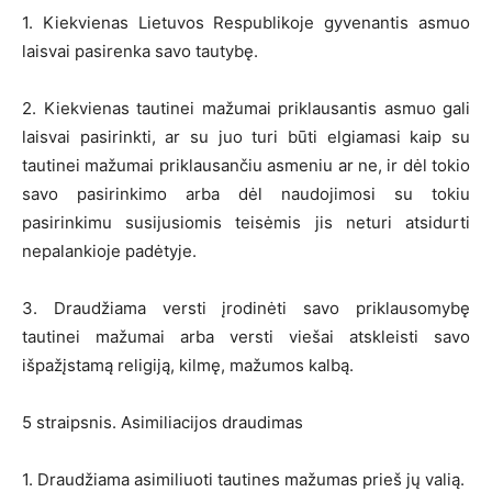
1. Kiekvienas Lietuvos Respublikoje gyvenantis asmuo
laisvai pasirenka savo tautybę.
2. Kiekvienas tautinei mažumai priklausantis asmuo gali
laisvai pasirinkti, ar su juo turi būti elgiamasi kaip su
tautinei mažumai priklausančiu asmeniu ar ne, ir dėl tokio
savo pasirinkimo arba dėl naudojimosi su tokiu
pasirinkimu susijusiomis teisėmis jis neturi atsidurti
nepalankioje padėtyje.
3. Draudžiama versti įrodinėti savo priklausomybę
tautinei mažumai arba versti viešai atskleisti savo
išpažįstamą religiją, kilmę, mažumos kalbą.
5 straipsnis. Asimiliacijos draudimas
1. Draudžiama asimiliuoti tautines mažumas prieš jų valią.