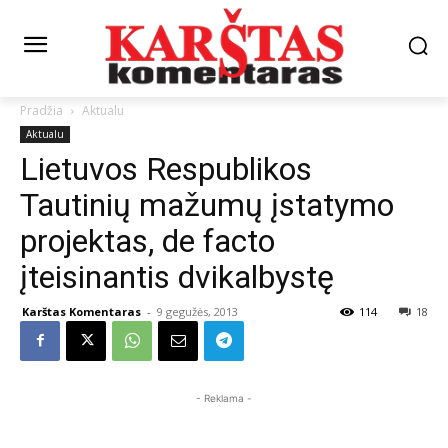
Pradžia
Aktualu
Aktualu
Lietuvos Respublikos
Tautinių mažumų įstatymo
projektas, de facto
įteisinantis dvikalbystę
Karštas Komentaras
-
9 gegužės, 2013
114
18
- Reklama -