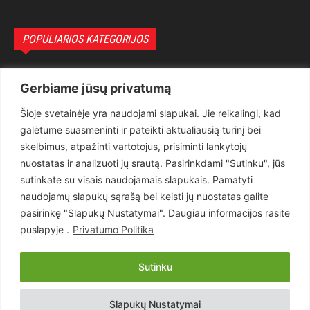
POPULIARIOS KATEGORIJOS
Politika
3281
Gerbiame jūsų privatumą
Nuomonės
2174
Šioje svetainėje yra naudojami slapukai. Jie reikalingi, kad
Teisėsauga
1497
galėtume suasmeninti ir pateikti aktualiausią turinį bei
Aktualu
1373
skelbimus, atpažinti vartotojus, prisiminti lankytojų
Lietuva
619
nuostatas ir analizuoti jų srautą. Pasirinkdami "Sutinku", jūs
sutinkate su visais naudojamais slapukais. Pamatyti
Pasaulis
560
naudojamų slapukų sąrašą bei keisti jų nuostatas galite
Статьи на русском
282
pasirinkę "Slapukų Nustatymai". Daugiau informacijos rasite
Articles in english
160
puslapyje .
Privatumo Politika
Muzika
116
Sutinku
Copyright © 2026 UAB „Goruva“. Visos teisės saugomos.
Slapukų Nustatymai