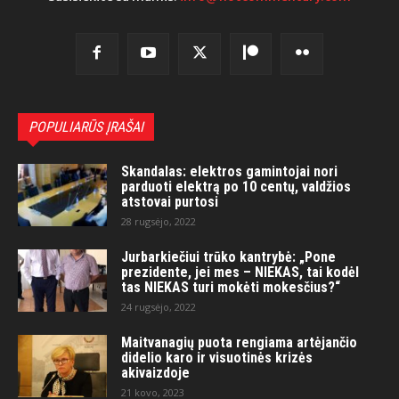
POPULIARŪS ĮRAŠAI
Skandalas: elektros gamintojai nori
parduoti elektrą po 10 centų, valdžios
atstovai purtosi
28 rugsėjo, 2022
Jurbarkiečiui trūko kantrybė: „Pone
prezidente, jei mes – NIEKAS, tai kodėl
tas NIEKAS turi mokėti mokesčius?“
24 rugsėjo, 2022
Maitvanagių puota rengiama artėjančio
didelio karo ir visuotinės krizės
akivaizdoje
21 kovo, 2023