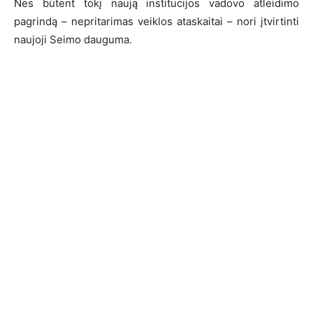
Nes būtent tokį naują institucijos vadovo atleidimo
pagrindą – nepritarimas veiklos ataskaitai – nori įtvirtinti
naujoji Seimo dauguma.