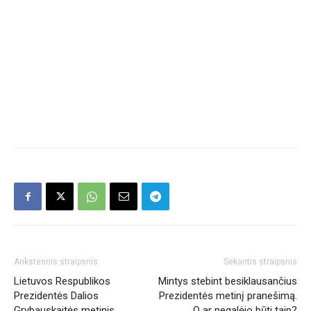
Ankstesnis straipsnis
Sekantis straipsnis
Lietuvos Respublikos
Mintys stebint besiklausančius
Prezidentės Dalios
Prezidentės metinį pranešimą.
Grybauskaitės metinis
O ar negalėjo būti taip?