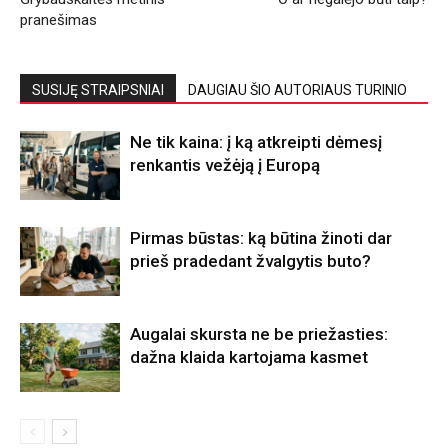
pranešimas
SUSIJĘ STRAIPSNIAI
DAUGIAU ŠIO AUTORIAUS TURINIO
Ne tik kaina: į ką atkreipti dėmesį
renkantis vežėją į Europą
Pirmas būstas: ką būtina žinoti dar
prieš pradedant žvalgytis buto?
Augalai skursta ne be priežasties:
dažna klaida kartojama kasmet