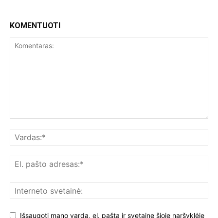
KOMENTUOTI
Išsaugoti mano vardą, el. paštą ir svetainę šioje naršyklėje