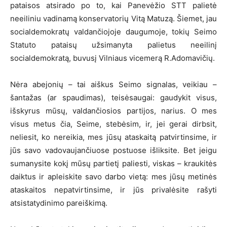
pataisos atsirado po to, kai Panevėžio STT palietė
neeiliniu vadinamą konservatorių Vitą Matuzą. Šiemet, jau
socialdemokratų valdančiojoje daugumoje, tokių Seimo
Statuto pataisų užsimanyta palietus neeilinį
socialdemokratą, buvusį Vilniaus vicemerą R.Adomavičių.
Nėra abejonių – tai aiškus Seimo signalas, veikiau –
šantažas (ar spaudimas), teisėsaugai: gaudykit visus,
išskyrus mūsų, valdančiosios partijos, narius. O mes
visus metus čia, Seime, stebėsim, ir, jei gerai dirbsit,
neliesit, ko nereikia, mes jūsų ataskaitą patvirtinsime, ir
jūs savo vadovaujančiuose postuose išliksite. Bet jeigu
sumanysite kokį mūsų partietį paliesti, viskas – kraukitės
daiktus ir apleiskite savo darbo vietą: mes jūsų metinės
ataskaitos nepatvirtinsime, ir jūs privalėsite rašyti
atsistatydinimo pareiškimą.