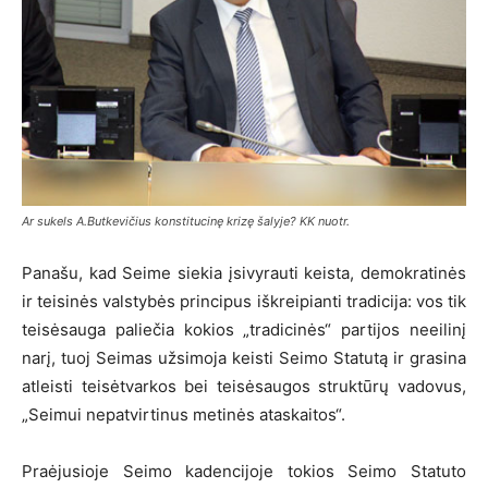
Ar sukels A.Butkevičius konstitucinę krizę šalyje? KK nuotr.
Panašu, kad Seime siekia įsivyrauti keista, demokratinės
ir teisinės valstybės principus iškreipianti tradicija: vos tik
teisėsauga paliečia kokios „tradicinės“ partijos neeilinį
narį, tuoj Seimas užsimoja keisti Seimo Statutą ir grasina
atleisti teisėtvarkos bei teisėsaugos struktūrų vadovus,
„Seimui nepatvirtinus metinės ataskaitos“.
Praėjusioje Seimo kadencijoje tokios Seimo Statuto