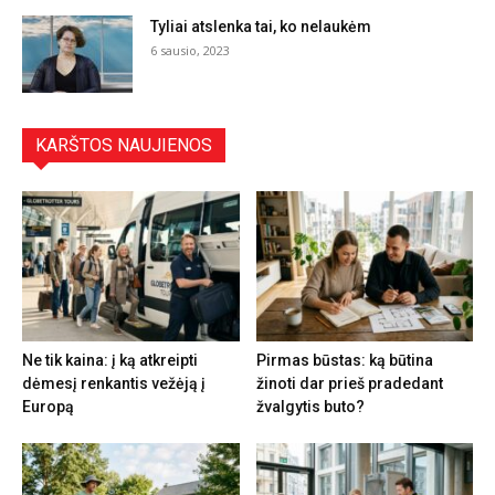
Tyliai atslenka tai, ko nelaukėm
6 sausio, 2023
KARŠTOS NAUJIENOS
Ne tik kaina: į ką atkreipti
Pirmas būstas: ką būtina
dėmesį renkantis vežėją į
žinoti dar prieš pradedant
Europą
žvalgytis buto?