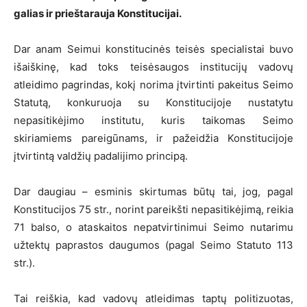
galias ir prieštarauja Konstitucijai.
Dar anam Seimui konstitucinės teisės specialistai buvo
išaiškinę, kad toks teisėsaugos institucijų vadovų
atleidimo pagrindas, kokį norima įtvirtinti pakeitus Seimo
Statutą, konkuruoja su Konstitucijoje nustatytu
nepasitikėjimo institutu, kuris taikomas Seimo
skiriamiems pareigūnams, ir pažeidžia Konstitucijoje
įtvirtintą valdžių padalijimo principą.
Dar daugiau – esminis skirtumas būtų tai, jog, pagal
Konstitucijos 75 str., norint pareikšti nepasitikėjimą, reikia
71 balso, o ataskaitos nepatvirtinimui Seimo nutarimu
užtektų paprastos daugumos (pagal Seimo Statuto 113
str.).
Tai reiškia, kad vadovų atleidimas taptų politizuotas,