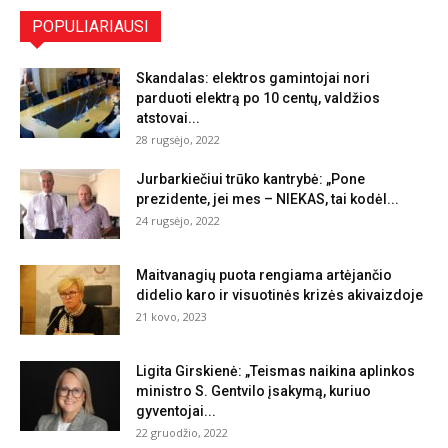
POPULIARIAUSI
Skandalas: elektros gamintojai nori
parduoti elektrą po 10 centų, valdžios
atstovai...
28 rugsėjo, 2022
Jurbarkiečiui trūko kantrybė: „Pone
prezidente, jei mes – NIEKAS, tai kodėl...
24 rugsėjo, 2022
Maitvanagių puota rengiama artėjančio
didelio karo ir visuotinės krizės akivaizdoje
21 kovo, 2023
Ligita Girskienė: „Teismas naikina aplinkos
ministro S. Gentvilo įsakymą, kuriuo
gyventojai...
22 gruodžio, 2022