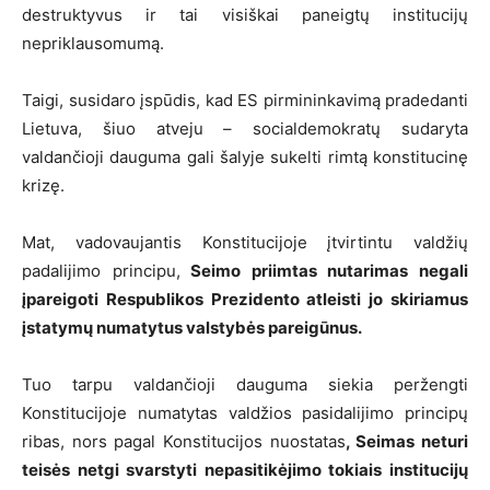
destruktyvus ir tai visiškai paneigtų institucijų
nepriklausomumą.
Taigi, susidaro įspūdis, kad ES pirmininkavimą pradedanti
Lietuva, šiuo atveju – socialdemokratų sudaryta
valdančioji dauguma gali šalyje sukelti rimtą konstitucinę
krizę.
Mat, vadovaujantis Konstitucijoje įtvirtintu valdžių
padalijimo principu,
Seimo priimtas nutarimas negali
įpareigoti Respublikos Prezidento atleisti jo skiriamus
įstatymų numatytus valstybės pareigūnus.
Tuo tarpu valdančioji dauguma siekia peržengti
Konstitucijoje numatytas valdžios pasidalijimo principų
ribas, nors pagal Konstitucijos nuostatas
, Seimas neturi
teisės netgi svarstyti nepasitikėjimo tokiais institucijų