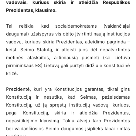
vadovais, kuriuos skiria ir atleidžia Respublikos
Prezidentas, klausimo.
Tai reiškia, kad socialdemokratams (valdančiajai
daugumai) užsispyrus vis dėlto įtvirtinti naują institucijos
vadovų, kuriuos skiria Prezidentas, atleidimo pagrindą –
keisti Seimo Statutą, ir atleisti juos dėl nepatvirtintos
metinės ataskaitos, artimiausią pusmetį (kai Lietuva
pirmininkaus ES) Lietuvą gali purtyti didžiulė konstitucinė
krizė.
Prezidentė, kuri yra Konstitucijos garantas, tikrai gins
Konstituciją ir nesutiks, kad Seimas, pažeisdamas
Konstituciją, už ją spręstų institucijų vadovų, kuriuos,
pagal Konstituciją, skiria ir atleidžia Prezidentas,
nepasitikėjimo klausimą. Tokiu atveju tarp Prezidentės
bei valdančiosios Seimo daugumos įsiplieks labai rimtas