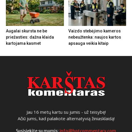
Augalai skursta ne be
Vaizdo stebėjimo kameros
priežasties: dažna klaida
nebeužtenka: naujos kartos
kartojama kasmet
apsauga veikia kitaip
Jau 16 metų kartu su jumis - už teisybę!
Ačiū jums, kad palaikote alternatyvią žiniasklaidą!
Susisiekite su mumis:
info@hotcommentary.com