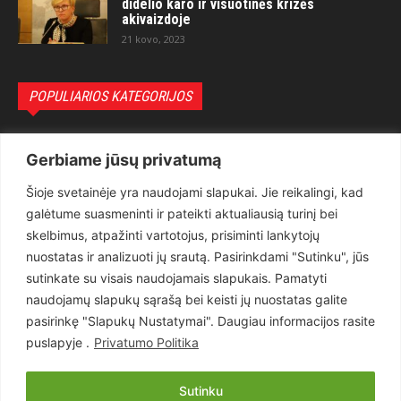
didelio karo ir visuotinės krizės
akivaizdoje
21 kovo, 2023
POPULIARIOS KATEGORIJOS
Politika
3281
Gerbiame jūsų privatumą
Nuomonės
2174
Šioje svetainėje yra naudojami slapukai. Jie reikalingi, kad
Teisėsauga
1497
galėtume suasmeninti ir pateikti aktualiausią turinį bei
Aktualu
1373
skelbimus, atpažinti vartotojus, prisiminti lankytojų
Lietuva
619
nuostatas ir analizuoti jų srautą. Pasirinkdami "Sutinku", jūs
sutinkate su visais naudojamais slapukais. Pamatyti
Pasaulis
560
naudojamų slapukų sąrašą bei keisti jų nuostatas galite
Статьи на русском
282
pasirinkę "Slapukų Nustatymai". Daugiau informacijos rasite
Articles in english
160
puslapyje .
Privatumo Politika
Muzika
116
Sutinku