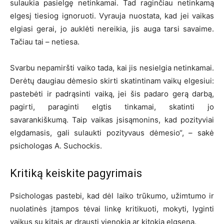
sulaukia pasielgę netinkamai. Tad raginčiau netinkamą
elgesį tiesiog ignoruoti. Vyrauja nuostata, kad jei vaikas
elgiasi gerai, jo auklėti nereikia, jis auga tarsi savaime.
Tačiau tai – netiesa.
Svarbu nepamiršti vaiko tada, kai jis nesielgia netinkamai.
Derėtų daugiau dėmesio skirti skatintinam vaikų elgesiui:
pastebėti ir padrąsinti vaiką, jei šis padaro gerą darbą,
pagirti, paraginti elgtis tinkamai, skatinti jo
savarankiškumą. Taip vaikas įsisąmonins, kad pozityviai
elgdamasis, gali sulaukti pozityvaus dėmesio“, – sakė
psichologas A. Suchockis.
Kritiką keiskite pagyrimais
Psichologas pastebi, kad dėl laiko trūkumo, užimtumo ir
nuolatinės įtampos tėvai linkę kritikuoti, mokyti, lyginti
vaikus su kitais ar drausti vienokią ar kitokią elgseną.