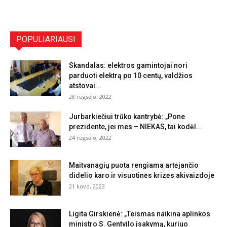
POPULIARIAUSI
Skandalas: elektros gamintojai nori
parduoti elektrą po 10 centų, valdžios
atstovai...
28 rugsėjo, 2022
Jurbarkiečiui trūko kantrybė: „Pone
prezidente, jei mes – NIEKAS, tai kodėl...
24 rugsėjo, 2022
Maitvanagių puota rengiama artėjančio
didelio karo ir visuotinės krizės akivaizdoje
21 kovo, 2023
Ligita Girskienė: „Teismas naikina aplinkos
ministro S. Gentvilo įsakymą, kuriuo