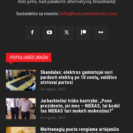
Ačiū jums, kad palaikote alternatyvią žiniasklaidą!
Susisiekite su mumis:
info@hotcommentary.com
POPULIARŪS ĮRAŠAI
Skandalas: elektros gamintojai nori
parduoti elektrą po 10 centų, valdžios
atstovai purtosi
28 rugsėjo, 2022
Jurbarkiečiui trūko kantrybė: „Pone
prezidente, jei mes – NIEKAS, tai kodėl
tas NIEKAS turi mokėti mokesčius?“
24 rugsėjo, 2022
Maitvanagių puota rengiama artėjančio