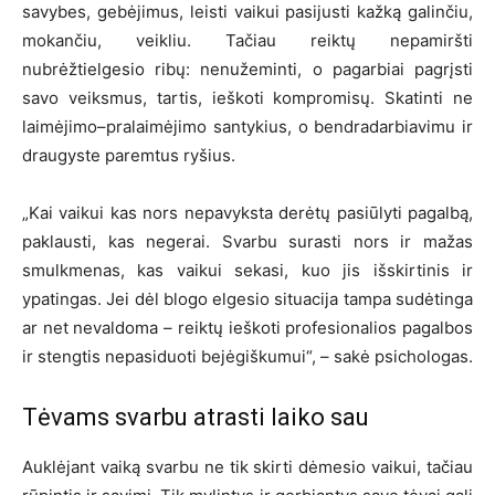
savybes, gebėjimus, leisti vaikui pasijusti kažką galinčiu,
mokančiu, veikliu. Tačiau reiktų nepamiršti
nubrėžtielgesio ribų: nenužeminti, o pagarbiai pagrįsti
savo veiksmus, tartis, ieškoti kompromisų. Skatinti ne
laimėjimo–pralaimėjimo santykius, o bendradarbiavimu ir
draugyste paremtus ryšius.
„Kai vaikui kas nors nepavyksta derėtų pasiūlyti pagalbą,
paklausti, kas negerai. Svarbu surasti nors ir mažas
smulkmenas, kas vaikui sekasi, kuo jis išskirtinis ir
ypatingas. Jei dėl blogo elgesio situacija tampa sudėtinga
ar net nevaldoma – reiktų ieškoti profesionalios pagalbos
ir stengtis nepasiduoti bejėgiškumui“, – sakė psichologas.
Tėvams svarbu atrasti laiko sau
Auklėjant vaiką svarbu ne tik skirti dėmesio vaikui, tačiau