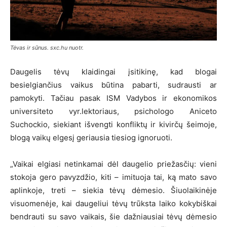
Tėvas ir sūnus. sxc.hu nuotr.
Daugelis tėvų klaidingai įsitikinę, kad blogai
besielgiančius vaikus būtina pabarti, sudrausti ar
pamokyti. Tačiau pasak ISM Vadybos ir ekonomikos
universiteto vyr.lektoriaus, psichologo Aniceto
Suchockio, siekiant išvengti konfliktų ir kivirčų šeimoje,
blogą vaikų elgesį geriausia tiesiog ignoruoti.
„Vaikai elgiasi netinkamai dėl daugelio priežasčių: vieni
stokoja gero pavyzdžio, kiti – imituoja tai, ką mato savo
aplinkoje, treti – siekia tėvų dėmesio. Šiuolaikinėje
visuomenėje, kai daugeliui tėvų trūksta laiko kokybiškai
bendrauti su savo vaikais, šie dažniausiai tėvų dėmesio