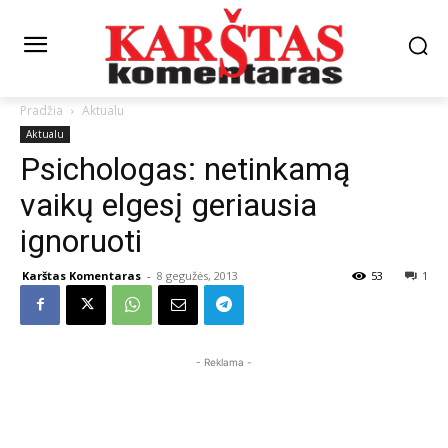
Pradžia
Aktualu
Aktualu
Psichologas: netinkamą
vaikų elgesį geriausia
ignoruoti
Karštas Komentaras
-
8 gegužės, 2013
53
1
- Reklama -