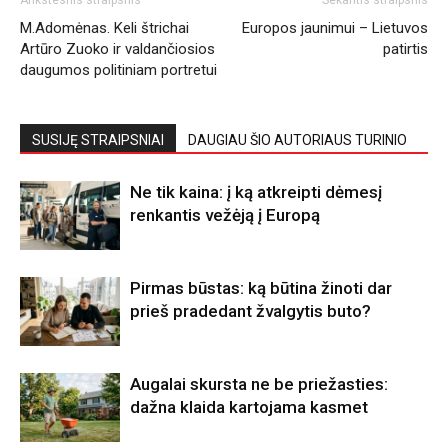
Ankstesnis straipsnis
Sekantis straipsnis
M.Adomėnas. Keli štrichai
Europos jaunimui – Lietuvos
Artūro Zuoko ir valdančiosios
patirtis
daugumos politiniam portretui
SUSIJĘ STRAIPSNIAI
DAUGIAU ŠIO AUTORIAUS TURINIO
Ne tik kaina: į ką atkreipti dėmesį
renkantis vežėją į Europą
Pirmas būstas: ką būtina žinoti dar
prieš pradedant žvalgytis buto?
Augalai skursta ne be priežasties:
dažna klaida kartojama kasmet