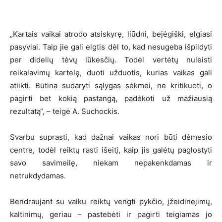
„Kartais vaikai atrodo atsiskyrę, liūdni, bejėgiški, elgiasi
pasyviai. Taip jie gali elgtis dėl to, kad nesugeba išpildyti
per didelių tėvų lūkesčių. Todėl vertėtų nuleisti
reikalavimų kartelę, duoti užduotis, kurias vaikas gali
atlikti. Būtina sudaryti sąlygas sėkmei, ne kritikuoti, o
pagirti bet kokią pastangą, padėkoti už mažiausią
rezultatą“, – teigė A. Suchockis.
Svarbu suprasti, kad dažnai vaikas nori būti dėmesio
centre, todėl reiktų rasti išeitį, kaip jis galėtų paglostyti
savo savimeilę, niekam nepakenkdamas ir
netrukdydamas.
Bendraujant su vaiku reiktų vengti pykčio, įžeidinėjimų,
kaltinimų, geriau – pastebėti ir pagirti teigiamas jo