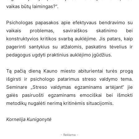
vaikas būtų laimingas?“.
Psichologas papasakos apie efektyvaus bendravimo su
vaikais problemas, saviraiškos skatinimo bei
konstruktyvios kritikos svarbą auklėjime. Jis patars, kaip
pagerinti santykius su atžalomis, paskatins tėvelius ir
pedagogus ugdyti praktinius auklėjimo įgūdžius.
Tą pačią dieną Kauno miesto abiturientai turės progą
išgirsti ir psichologo patarimus streso valdymo tema.
Seminare „Streso valdymas egzaminams artėjant“ jie
galės pasiruošti egzaminams emociškai bei išmokti
metodikų nugalėti nerimą kritinėmis situacijomis.
Kornelija Kunigonytė
- Reklama -