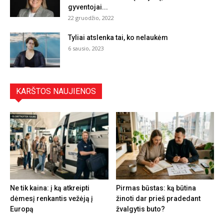
gyventojai...
22 gruodžio, 2022
Tyliai atslenka tai, ko nelaukėm
6 sausio, 2023
KARŠTOS NAUJIENOS
Ne tik kaina: į ką atkreipti
Pirmas būstas: ką būtina
dėmesį renkantis vežėją į
žinoti dar prieš pradedant
Europą
žvalgytis buto?