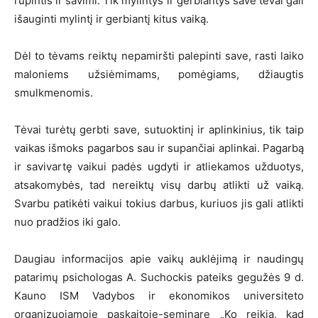
rūpintis ir savimi. Tik mylintys ir gerbiantys save tėvai gali
išauginti mylintį ir gerbiantį kitus vaiką.
Dėl to tėvams reiktų nepamiršti palepinti save, rasti laiko
maloniems užsiėmimams, pomėgiams, džiaugtis
smulkmenomis.
Tėvai turėtų gerbti save, sutuoktinį ir aplinkinius, tik taip
vaikas išmoks pagarbos sau ir supančiai aplinkai. Pagarbą
ir savivartę vaikui padės ugdyti ir atliekamos užduotys,
atsakomybės, tad nereiktų visų darbų atlikti už vaiką.
Svarbu patikėti vaikui tokius darbus, kuriuos jis gali atlikti
nuo pradžios iki galo.
Daugiau informacijos apie vaikų auklėjimą ir naudingų
patarimų psichologas A. Suchockis pateiks gegužės 9 d.
Kauno ISM Vadybos ir ekonomikos universiteto
organizuojamoje paskaitoje-seminare „Ko reikia, kad