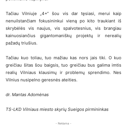
Tačiau Vilniuje „4+“ šou vis dar tęsiasi, merui kaip
nenuilstančiam fokusininkui vieną po kito traukiant iš
skrybėlės vis naujus, vis spalvotesnius, vis brangiau
kainuosiančius gigantomaniškų projektų ir nerealių
pažadų triušius.
Tačiau kuo toliau, tuo mažiau kas nors jais tiki. O kuo
greičiau šitas šou baigsis, tuo greičiau bus galima imtis
realių Vilniaus klausimų ir problemų sprendimo. Nes
Vilnius nusipelno geresnės ateities.
dr. Mantas Adomėnas
TS-LKD Vilniaus miesto skyrių Sueigos pirmininkas
- Reklama -