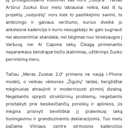
Artūrui Zuokui šiuo metu labiausiai reikia, kad iš tų
projektų „nubyrėtų“ nors kiek to pasitikėjimo savimi, to
ambicingo ir gaivaus veržlumo, kuriuo dvelkė jo
ankstesnė kadencija ir kurio nesugebėjo iki galo sugriauti
nei abonentiniai skandalai, nei bėgimas nuo teisėsaugos į
Varšuvą, nei Al Capone laikų Čikagą primenantis
neparankaus bendrapartiečio įkalinimas, užtikrinęs Zuoko
perrinkimą meru.
Tačiau „Meras Zuokas 2.0“ primena ne naują i-Phone
modelį, o veikiau vėlesnes „Žigulių“ laidas, bergždžiai
mėginusias atnaujinti ir modernizuoti pirminį dizainą.
Negebantis spręsti struktūrinių problemų, negebantis
prisitaikyti prie besikeičiančių poreikių ir aplinkos, jis
mėgina prisivyti beviltiškai jį pralenkusį laiką
tiuningavimu ir grandiozinėmis deklaracijomis. Tuo metu
pačiame Vilniaus centre pirmosios kadencijos