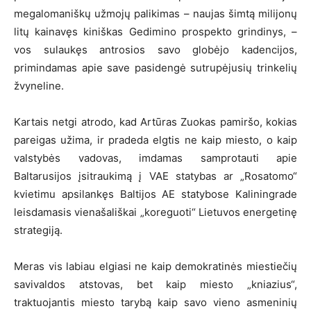
megalomaniškų užmojų palikimas – naujas šimtą milijonų
litų kainavęs kiniškas Gedimino prospekto grindinys, –
vos sulaukęs antrosios savo globėjo kadencijos,
primindamas apie save pasidengė sutrupėjusių trinkelių
žvyneline.
Kartais netgi atrodo, kad Artūras Zuokas pamiršo, kokias
pareigas užima, ir pradeda elgtis ne kaip miesto, o kaip
valstybės vadovas, imdamas samprotauti apie
Baltarusijos įsitraukimą į VAE statybas ar „Rosatomo“
kvietimu apsilankęs Baltijos AE statybose Kaliningrade
leisdamasis vienašališkai „koreguoti“ Lietuvos energetinę
strategiją.
Meras vis labiau elgiasi ne kaip demokratinės miestiečių
savivaldos atstovas, bet kaip miesto „kniazius“,
traktuojantis miesto tarybą kaip savo vieno asmeninių