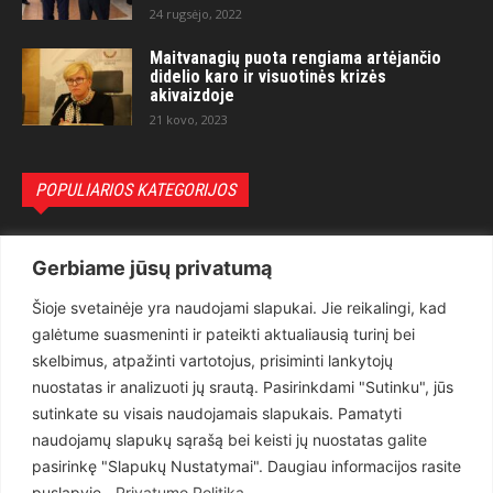
24 rugsėjo, 2022
Maitvanagių puota rengiama artėjančio
didelio karo ir visuotinės krizės
akivaizdoje
21 kovo, 2023
POPULIARIOS KATEGORIJOS
Politika
3281
Gerbiame jūsų privatumą
Nuomonės
2174
Šioje svetainėje yra naudojami slapukai. Jie reikalingi, kad
Teisėsauga
1497
galėtume suasmeninti ir pateikti aktualiausią turinį bei
Aktualu
1373
skelbimus, atpažinti vartotojus, prisiminti lankytojų
Lietuva
619
nuostatas ir analizuoti jų srautą. Pasirinkdami "Sutinku", jūs
sutinkate su visais naudojamais slapukais. Pamatyti
Pasaulis
560
naudojamų slapukų sąrašą bei keisti jų nuostatas galite
Статьи на русском
282
pasirinkę "Slapukų Nustatymai". Daugiau informacijos rasite
Articles in english
160
puslapyje .
Privatumo Politika