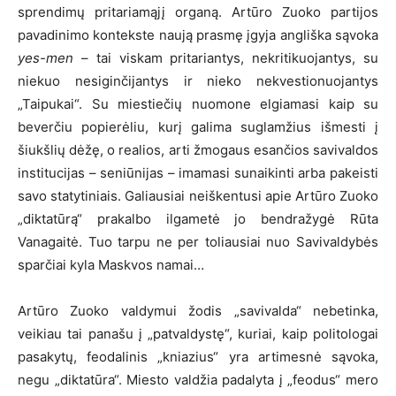
sprendimų pritariamąjį organą. Artūro Zuoko partijos
pavadinimo kontekste naują prasmę įgyja angliška sąvoka
yes-men
– tai viskam pritariantys, nekritikuojantys, su
niekuo nesiginčijantys ir nieko nekvestionuojantys
„Taipukai“. Su miestiečių nuomone elgiamasi kaip su
beverčiu popierėliu, kurį galima suglamžius išmesti į
šiukšlių dėžę, o realios, arti žmogaus esančios savivaldos
institucijas – seniūnijas – imamasi sunaikinti arba pakeisti
savo statytiniais. Galiausiai neiškentusi apie Artūro Zuoko
„diktatūrą“ prakalbo ilgametė jo bendražygė Rūta
Vanagaitė. Tuo tarpu ne per toliausiai nuo Savivaldybės
sparčiai kyla Maskvos namai…
Artūro Zuoko valdymui žodis „savivalda“ nebetinka,
veikiau tai panašu į „patvaldystę“, kuriai, kaip politologai
pasakytų, feodalinis „kniazius“ yra artimesnė sąvoka,
negu „diktatūra“. Miesto valdžia padalyta į „feodus“ mero