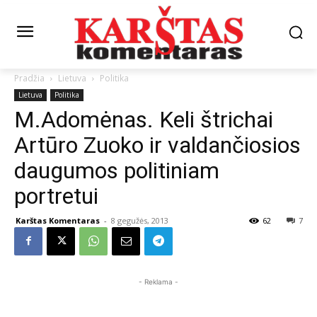
Pradžia
Lietuva
Politika
Lietuva
Politika
M.Adomėnas. Keli štrichai
Artūro Zuoko ir valdančiosios
daugumos politiniam
portretui
Karštas Komentaras
-
8 gegužės, 2013
62
7
- Reklama -