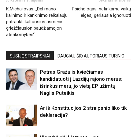
Ankstesnis straipsnis
Sekantis straipsnis
K.Michailovas: „Dėl mano
Psichologas: netinkamą vaikų
kalinimo ir kankinimo reikalauju
elgesį geriausia ignoruoti
patraukti kaltuosius asmenis
griežčiausion baudžiamojon
atsakomybėn“
SUSIJĘ STRAIPSNIAI
DAUGIAU ŠIO AUTORIAUS TURINIO
Petras Gražulis kviečiamas
kandidatuoti į Lazdijų rajono merus:
išrinkus meru, jo vietą EP užimtų
Naglis Puteikis
Ar iš Konstitucijos 2 straipsnio liko tik
deklaracija?