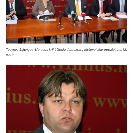
Tėvynės Sąjungos-Lietuvos krikščionių demokratų atstovai liko opozicijoje. KK
nuotr.