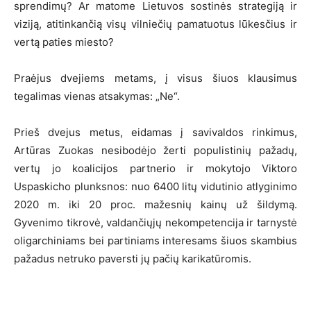
sprendimų? Ar matome Lietuvos sostinės strategiją ir
viziją, atitinkančią visų vilniečių pamatuotus lūkesčius ir
vertą paties miesto?
Praėjus dvejiems metams, į visus šiuos klausimus
tegalimas vienas atsakymas: „Ne“.
Prieš dvejus metus, eidamas į savivaldos rinkimus,
Artūras Zuokas nesibodėjo žerti populistinių pažadų,
vertų jo koalicijos partnerio ir mokytojo Viktoro
Uspaskicho plunksnos: nuo 6400 litų vidutinio atlyginimo
2020 m. iki 20 proc. mažesnių kainų už šildymą.
Gyvenimo tikrovė, valdančiųjų nekompetencija ir tarnystė
oligarchiniams bei partiniams interesams šiuos skambius
pažadus netruko paversti jų pačių karikatūromis.