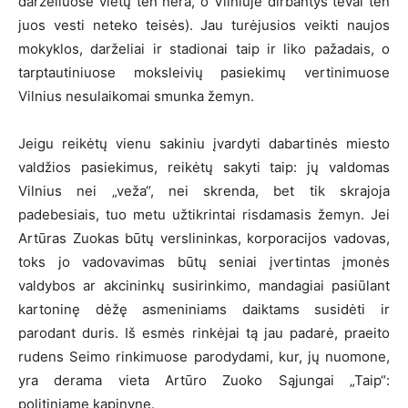
darželiuose vietų ten nėra, o Vilniuje dirbantys tėvai ten
juos vesti neteko teisės). Jau turėjusios veikti naujos
mokyklos, darželiai ir stadionai taip ir liko pažadais, o
tarptautiniuose moksleivių pasiekimų vertinimuose
Vilnius nesulaikomai smunka žemyn.
Jeigu reikėtų vienu sakiniu įvardyti dabartinės miesto
valdžios pasiekimus, reikėtų sakyti taip: jų valdomas
Vilnius nei „veža“, nei skrenda, bet tik skrajoja
padebesiais, tuo metu užtikrintai risdamasis žemyn. Jei
Artūras Zuokas būtų verslininkas, korporacijos vadovas,
toks jo vadovavimas būtų seniai įvertintas įmonės
valdybos ar akcininkų susirinkimo, mandagiai pasiūlant
kartoninę dėžę asmeniniams daiktams susidėti ir
parodant duris. Iš esmės rinkėjai tą jau padarė, praeito
rudens Seimo rinkimuose parodydami, kur, jų nuomone,
yra derama vieta Artūro Zuoko Sąjungai „Taip“:
politiniame kapinyne.