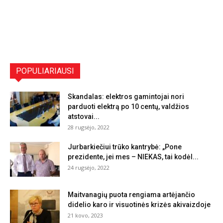
POPULIARIAUSI
Skandalas: elektros gamintojai nori
parduoti elektrą po 10 centų, valdžios
atstovai...
28 rugsėjo, 2022
Jurbarkiečiui trūko kantrybė: „Pone
prezidente, jei mes – NIEKAS, tai kodėl...
24 rugsėjo, 2022
Maitvanagių puota rengiama artėjančio
didelio karo ir visuotinės krizės akivaizdoje
21 kovo, 2023