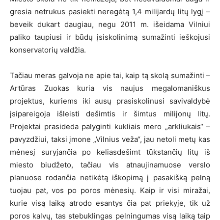
gresia netrukus pasiekti neregėtą 1,4 milijardų litų lygį –
beveik dukart daugiau, negu 2011 m. išeidama Vilniui
paliko taupiusi ir būdų įsiskolinimą sumažinti ieškojusi
konservatorių valdžia.
Tačiau meras galvoja ne apie tai, kaip tą skolą sumažinti –
Artūras Zuokas kuria vis naujus megalomaniškus
projektus, kuriems iki ausų prasiskolinusi savivaldybė
įsipareigoja išleisti dešimtis ir šimtus milijonų litų.
Projektai prasideda palyginti kukliais mero „arkliukais“ –
pavyzdžiui, taksi įmone „Vilnius veža“, jau netoli metų kas
mėnesį suryjančia po keliasdešimt tūkstančių litų iš
miesto biudžeto, tačiau vis atnaujinamuose verslo
planuose rodančia netikėtą iškopimą į pasakišką pelną
tuojau pat, vos po poros mėnesių. Kaip ir visi miražai,
kurie visą laiką atrodo esantys čia pat priekyje, tik už
poros kalvų, tas stebuklingas pelningumas visą laiką taip