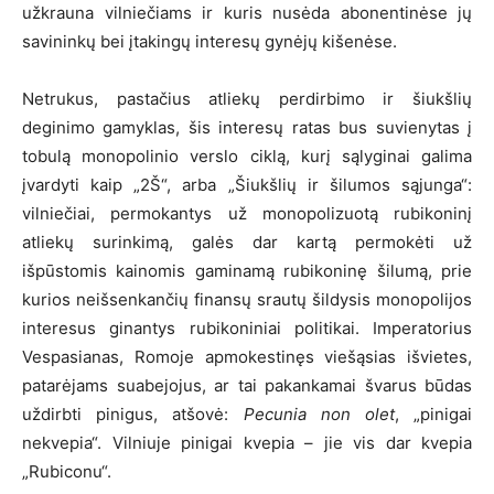
užkrauna vilniečiams ir kuris nusėda abonentinėse jų
savininkų bei įtakingų interesų gynėjų kišenėse.
Netrukus, pastačius atliekų perdirbimo ir šiukšlių
deginimo gamyklas, šis interesų ratas bus suvienytas į
tobulą monopolinio verslo ciklą, kurį sąlyginai galima
įvardyti kaip „2Š“, arba „Šiukšlių ir šilumos sąjunga“:
vilniečiai, permokantys už monopolizuotą rubikoninį
atliekų surinkimą, galės dar kartą permokėti už
išpūstomis kainomis gaminamą rubikoninę šilumą, prie
kurios neišsenkančių finansų srautų šildysis monopolijos
interesus ginantys rubikoniniai politikai. Imperatorius
Vespasianas, Romoje apmokestinęs viešąsias išvietes,
patarėjams suabejojus, ar tai pakankamai švarus būdas
uždirbti pinigus, atšovė:
Pecunia non olet
, „pinigai
nekvepia“. Vilniuje pinigai kvepia – jie vis dar kvepia
„Rubiconu“.