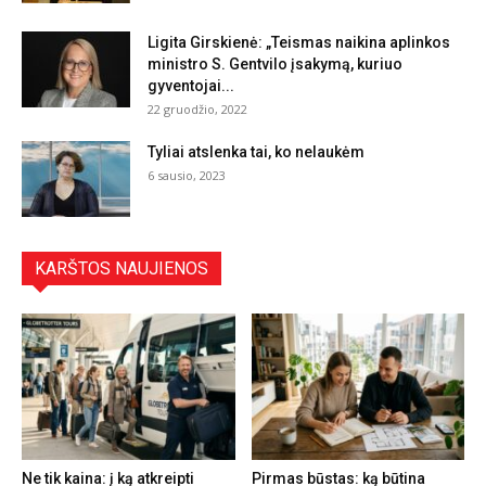
Ligita Girskienė: „Teismas naikina aplinkos
ministro S. Gentvilo įsakymą, kuriuo
gyventojai...
22 gruodžio, 2022
Tyliai atslenka tai, ko nelaukėm
6 sausio, 2023
KARŠTOS NAUJIENOS
Ne tik kaina: į ką atkreipti
Pirmas būstas: ką būtina