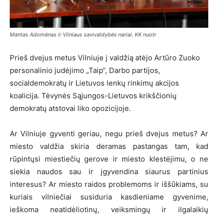
Mantas Adomėnas ir Vilniaus savivaldybės nariai. KK nuotr
Prieš dvejus metus Vilniuje į valdžią atėjo Artūro Zuoko
personalinio judėjimo „Taip“, Darbo partijos,
socialdemokratų ir Lietuvos lenkų rinkimų akcijos
koalicija. Tėvynės Sąjungos-Lietuvos krikščionių
demokratų atstovai liko opozicijoje.
Ar Vilniuje gyventi geriau, negu prieš dvejus metus? Ar
miesto valdžia skiria deramas pastangas tam, kad
rūpintųsi miestiečių gerove ir miesto klestėjimu, o ne
siekia naudos sau ir įgyvendina siaurus partinius
interesus? Ar miesto raidos problemoms ir iššūkiams, su
kuriais vilniečiai susiduria kasdieniame gyvenime,
ieškoma neatidėliotinų, veiksmingų ir ilgalaikių