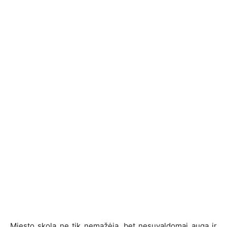
Miesto skola ne tik nemažėja, bet nesuvaldomai auga ir