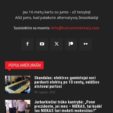
Jau 16 metų kartu su jumis - už teisybę!
Ačiū jums, kad palaikote alternatyvią žiniasklaidą!
Susisiekite su mumis:
info@hotcommentary.com
POPULIARŪS ĮRAŠAI
Skandalas: elektros gamintojai nori
parduoti elektrą po 10 centų, valdžios
atstovai purtosi
28 rugsėjo, 2022
Jurbarkiečiui trūko kantrybė: „Pone
prezidente, jei mes – NIEKAS, tai kodėl
tas NIEKAS turi mokėti mokesčius?“