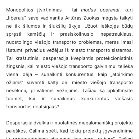
Monopolijos įtvirtinimas – tai
modus operandi
, kurį
„liberalu“ save vadinantis Artūras Zuokas mėgsta taikyti
ne tik šilumos ir šiukšlių ūkyje. Užuot ieškojęs būdų
spręsti kamščių ir prasiskolinusio, nepatrauklaus,
nuostolingo viešojo transporto problemas, meras imasi
išstumti privačius vežėjus iš miesto transporto sistemos.
Tai kraštutinis, desperacija kvepiantis protekcionistinis
žingsnis, kai miesto viešojo transporto gaivinimui telieka
viena idėja – sunaikinti konkurentus, kaip „atpirkimo
ožiams“ suversti kaltę dėl miesto viešojo transporto
nesėkmių privatiems vežėjams. Tačiau ką apkaltinsite
tuomet, kai ir sunaikinus konkurentus viešasis
transportas neatsigaus?
Desperacija dvelkia ir nuolatinės megalomaniškų projektų
paieškos. Galima spėti, kad tokių projektų įgyvendinime
jų proteguotojams visuomet kas nors „nubyra“. Tačiau