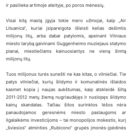
ir pasilieka artimoje ateityje, po poros mėnesių.
Visai kitą mastą įgyja tokie mero užmojai, kaip „Air
Lituanica“, kuriai įsipareigota išleisti kelias dešimtis
milijonų litų, arba dabar patylomis, apeinant Vilniaus
miesto tarybą gaivinami Guggenheimo muziejaus statymo
planai, miestiečiams kainuosiantys ne vieną šimtą
milijonų litų.
Tuos milijonus turės sunešti ne kas kitas, o vilniečiai. Tie
patys vilniečiai, kurių šildymo ir komunalinės išlaidos
kasmet kopia į naujas aukštumas, kaip atskleidė šiltą
2011-2012 metų žiemą nugriaudėjęs ir nuslopęs šildymo
kainų skandalas. Tačiau šitos surinktos lėšos nėra
panaudojamos geresnėms miesto paslaugoms ar
ilgalaikėms investicijoms – tai monopolijos mokestis, kurį
„šviesios“ atminties „Rubicono“ grupės įmonės-įpėdinės