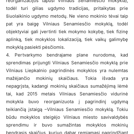
reorganizacijos tapusi Vilniaus Senamiesčio mokykla),
todėl turi gilias ugdymo tradicijas, pritaikytas prie
šiuolaikinio ugdymo metodų. Ne vieno mokinio tėvai taip
pat yra baigę Vilniaus Senamiesčio mokyklą, todėl
objektyviai gali įvertinti tiek mokymo kokybę, tiek fizinę
aplinką, tiek mokyklos lokalizaciją, tiek vaikų galimybę
mokyklą pasiekti pėsčiomis.
4. Pertvarkymo bendrajame plane nurodoma, kad
sprendimas prijungti Vilniaus Senamiesčio mokyklą prie
Vilniaus Liepkalnio pagrindinės mokyklos yra nulemtas
mažėjančio mokinių skaičiaus. Tokia išvada yra
nepagrįsta, kadangi mokinių skaičiaus sumažėjimą lėmė
tai, kad 2015 metais Vilniaus Senamiesčio vidurinė
mokykla buvo reorganizuota į pagrindinį ugdymą
teikiančią įstaigą –Vilniaus Senamiesčio mokyklą. Tokiu
būdu mokyklos steigėjo Vilniaus miesto savivaldybės
sprendimu ir buvo sumažintas mokyklos mokinių
bendrasis skaičius, kuriuo dabar remiamasi pagrindžiant