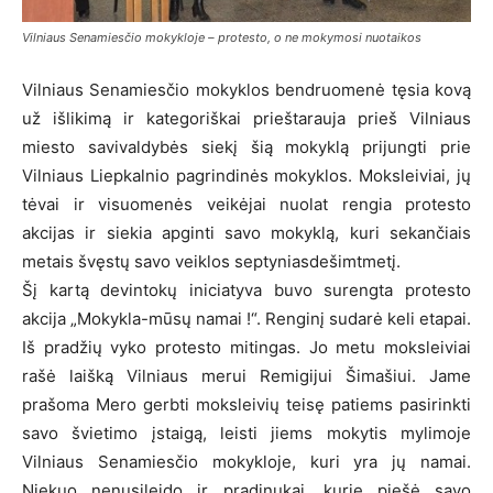
Vilniaus Senamiesčio mokykloje – protesto, o ne mokymosi nuotaikos
Vilniaus Senamiesčio mokyklos bendruomenė tęsia kovą
už išlikimą ir kategoriškai prieštarauja prieš Vilniaus
miesto savivaldybės siekį šią mokyklą prijungti prie
Vilniaus Liepkalnio pagrindinės mokyklos. Moksleiviai, jų
tėvai ir visuomenės veikėjai nuolat rengia protesto
akcijas ir siekia apginti savo mokyklą, kuri sekančiais
metais švęstų savo veiklos septyniasdešimtmetį.
Šį kartą devintokų iniciatyva buvo surengta protesto
akcija „Mokykla-mūsų namai !“. Renginį sudarė keli etapai.
Iš pradžių vyko protesto mitingas. Jo metu moksleiviai
rašė laišką Vilniaus merui Remigijui Šimašiui. Jame
prašoma Mero gerbti moksleivių teisę patiems pasirinkti
savo švietimo įstaigą, leisti jiems mokytis mylimoje
Vilniaus Senamiesčio mokykloje, kuri yra jų namai.
Niekuo nenusileido ir pradinukai, kurie piešė savo