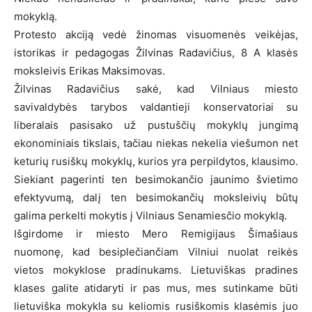
mokyklą.
Protesto akciją vedė žinomas visuomenės veikėjas,
istorikas ir pedagogas Žilvinas Radavičius, 8 A klasės
moksleivis Erikas Maksimovas.
Žilvinas Radavičius sakė, kad Vilniaus miesto
savivaldybės tarybos valdantieji konservatoriai su
liberalais pasisako už pustuščių mokyklų jungimą
ekonominiais tikslais, tačiau niekas nekelia viešumon net
keturių rusiškų mokyklų, kurios yra perpildytos, klausimo.
Siekiant pagerinti ten besimokančio jaunimo švietimo
efektyvumą, dalį ten besimokančių moksleivių būtų
galima perkelti mokytis į Vilniaus Senamiesčio mokyklą.
Išgirdome ir miesto Mero Remigijaus Šimašiaus
nuomonę, kad besiplečiančiam Vilniui nuolat reikės
vietos mokyklose pradinukams. Lietuviškas pradines
klases galite atidaryti ir pas mus, mes sutinkame būti
lietuviška mokykla su keliomis rusiškomis klasėmis juo