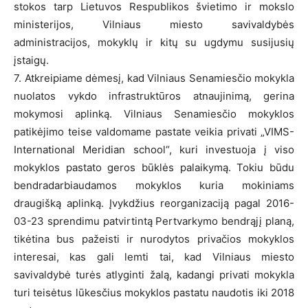
stokos tarp Lietuvos Respublikos švietimo ir mokslo
ministerijos, Vilniaus miesto savivaldybės
administracijos, mokyklų ir kitų su ugdymu susijusių
įstaigų.
7. Atkreipiame dėmesį, kad Vilniaus Senamiesčio mokykla
nuolatos vykdo infrastruktūros atnaujinimą, gerina
mokymosi aplinką. Vilniaus Senamiesčio mokyklos
patikėjimo teise valdomame pastate veikia privati „VIMS-
International Meridian school“, kuri investuoja į viso
mokyklos pastato geros būklės palaikymą. Tokiu būdu
bendradarbiaudamos mokyklos kuria mokiniams
draugišką aplinką. Įvykdžius reorganizaciją pagal 2016-
03-23 sprendimu patvirtintą Pertvarkymo bendrąjį planą,
tikėtina bus pažeisti ir nurodytos privačios mokyklos
interesai, kas gali lemti tai, kad Vilniaus miesto
savivaldybė turės atlyginti žalą, kadangi privati mokykla
turi teisėtus lūkesčius mokyklos pastatu naudotis iki 2018