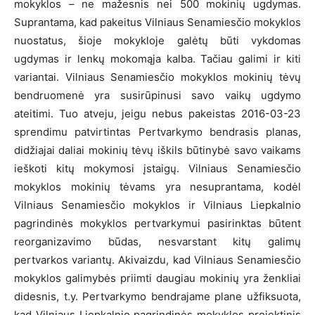
mokyklos – ne mažesnis nei 500 mokinių ugdymas.
Suprantama, kad pakeitus Vilniaus Senamiesčio mokyklos
nuostatus, šioje mokykloje galėtų būti vykdomas
ugdymas ir lenkų mokomąja kalba. Tačiau galimi ir kiti
variantai. Vilniaus Senamiesčio mokyklos mokinių tėvų
bendruomenė yra susirūpinusi savo vaikų ugdymo
ateitimi. Tuo atveju, jeigu nebus pakeistas 2016-03-23
sprendimu patvirtintas Pertvarkymo bendrasis planas,
didžiajai daliai mokinių tėvų iškils būtinybė savo vaikams
ieškoti kitų mokymosi įstaigų. Vilniaus Senamiesčio
mokyklos mokinių tėvams yra nesuprantama, kodėl
Vilniaus Senamiesčio mokyklos ir Vilniaus Liepkalnio
pagrindinės mokyklos pertvarkymui pasirinktas būtent
reorganizavimo būdas, nesvarstant kitų galimų
pertvarkos variantų. Akivaizdu, kad Vilniaus Senamiesčio
mokyklos galimybės priimti daugiau mokinių yra ženkliai
didesnis, t.y. Pertvarkymo bendrajame plane užfiksuota,
kad Vilniaus Liepkalnio pagrindinės mokyklos projektinis