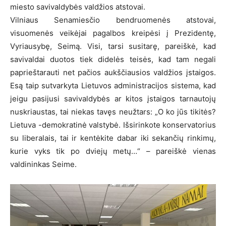
miesto savivaldybės valdžios atstovai.
Vilniaus Senamiesčio bendruomenės atstovai,
visuomenės veikėjai pagalbos kreipėsi į Prezidentę,
Vyriausybę, Seimą. Visi, tarsi susitarę, pareiškė, kad
savivaldai duotos tiek didelės teisės, kad tam negali
paprieštarauti net pačios aukščiausios valdžios įstaigos.
Esą taip sutvarkyta Lietuvos administracijos sistema, kad
jeigu pasijusi savivaldybės ar kitos įstaigos tarnautojų
nuskriaustas, tai niekas tavęs neužtars: „O ko jūs tikitės?
Lietuva -demokratinė valstybė. Išsirinkote konservatorius
su liberalais, tai ir kentėkite dabar iki sekančių rinkimų,
kurie vyks tik po dviejų metų…“ – pareiškė vienas
valdininkas Seime.