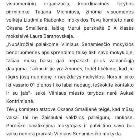
visuomeninių organizacijų koordinacinės tarybos
pirmininkė Tatjana Michniova, žinoma visuomenės
veikėja Liudmila Riabenko, mokyklos Tėvų komiteto narė
Oksana Smailienė, laišką Merui perskaitė 9 A klasės
moksleivė Laura Baranovskaja.
„Nuoširdžiai palaikome Vilniaus Senamiesčio mokyklos
bendruomenės apsisprendimo teisę likti savo mokykloje,
tačiau mūsų balsų gali nepakakti prieš valdančiąją
daugumą. Tačiau ir jie yra žmonės, todėl tikėkime, kad jie
išgirs jūsų nuomonę ir neuždarys mokyklos. Nors ir laiko
iki vasario 01 dienos liko labai nedaug, ieškokite kontakto
ir su jais‘‘- sakė Vilniaus miesto tarybos narė Auksė
Kontrimienė.
Tėvų komiteto atstovė Oksana Smailienė teigė, kad mūsų
vaikai tai ne žaisliukai valdžios pareigūnų rankose.
Pareiškė pasitikėjimą mokytojais ir patvirtino savo bei
vaikų nenorą prarasti Vilniaus Senamiesčio mokyklą.