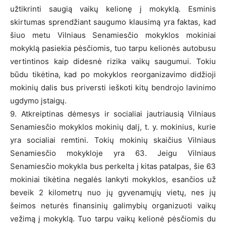
užtikrinti saugią vaikų kelionę į mokyklą. Esminis
skirtumas sprendžiant saugumo klausimą yra faktas, kad
šiuo metu Vilniaus Senamiesčio mokyklos mokiniai
mokyklą pasiekia pėsčiomis, tuo tarpu kelionės autobusu
vertintinos kaip didesnė rizika vaikų saugumui. Tokiu
būdu tikėtina, kad po mokyklos reorganizavimo didžioji
mokinių dalis bus priversti ieškoti kitų bendrojo lavinimo
ugdymo įstaigų.
9. Atkreiptinas dėmesys ir socialiai jautriausią Vilniaus
Senamiesčio mokyklos mokinių dalį, t. y. mokinius, kurie
yra socialiai remtini. Tokių mokinių skaičius Vilniaus
Senamiesčio mokykloje yra 63. Jeigu Vilniaus
Senamiesčio mokykla bus perkelta į kitas patalpas, šie 63
mokiniai tikėtina negalės lankyti mokyklos, esančios už
beveik 2 kilometrų nuo jų gyvenamųjų vietų, nes jų
šeimos neturės finansinių galimybių organizuoti vaikų
vežimą į mokyklą. Tuo tarpu vaikų kelionė pėsčiomis du