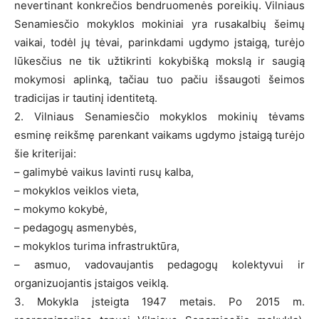
nevertinant konkrečios bendruomenės poreikių. Vilniaus
Senamiesčio mokyklos mokiniai yra rusakalbių šeimų
vaikai, todėl jų tėvai, parinkdami ugdymo įstaigą, turėjo
lūkesčius ne tik užtikrinti kokybišką mokslą ir saugią
mokymosi aplinką, tačiau tuo pačiu išsaugoti šeimos
tradicijas ir tautinį identitetą.
2. Vilniaus Senamiesčio mokyklos mokinių tėvams
esminę reikšmę parenkant vaikams ugdymo įstaigą turėjo
šie kriterijai:
– galimybė vaikus lavinti rusų kalba,
– mokyklos veiklos vieta,
– mokymo kokybė,
– pedagogų asmenybės,
– mokyklos turima infrastruktūra,
– asmuo, vadovaujantis pedagogų kolektyvui ir
organizuojantis įstaigos veiklą.
3. Mokykla įsteigta 1947 metais. Po 2015 m.