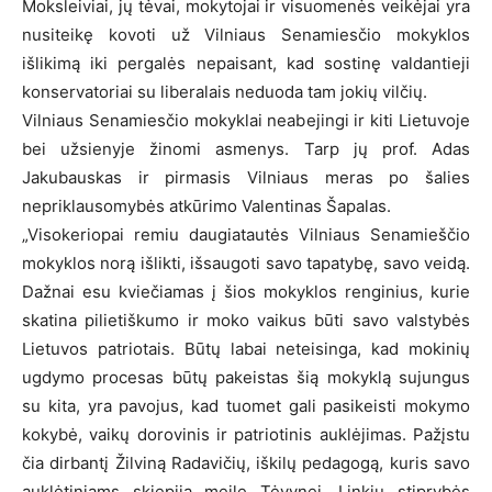
Moksleiviai, jų tėvai, mokytojai ir visuomenės veikėjai yra
nusiteikę kovoti už Vilniaus Senamiesčio mokyklos
išlikimą iki pergalės nepaisant, kad sostinę valdantieji
konservatoriai su liberalais neduoda tam jokių vilčių.
Vilniaus Senamiesčio mokyklai neabejingi ir kiti Lietuvoje
bei užsienyje žinomi asmenys. Tarp jų prof. Adas
Jakubauskas ir pirmasis Vilniaus meras po šalies
nepriklausomybės atkūrimo Valentinas Šapalas.
„Visokeriopai remiu daugiatautės Vilniaus Senamieščio
mokyklos norą išlikti, išsaugoti savo tapatybę, savo veidą.
Dažnai esu kviečiamas į šios mokyklos renginius, kurie
skatina pilietiškumo ir moko vaikus būti savo valstybės
Lietuvos patriotais. Būtų labai neteisinga, kad mokinių
ugdymo procesas būtų pakeistas šią mokyklą sujungus
su kita, yra pavojus, kad tuomet gali pasikeisti mokymo
kokybė, vaikų dorovinis ir patriotinis auklėjimas. Pažįstu
čia dirbantį Žilviną Radavičių, iškilų pedagogą, kuris savo
auklėtiniams skiepija meilę Tėvynei. Linkiu stiprybės