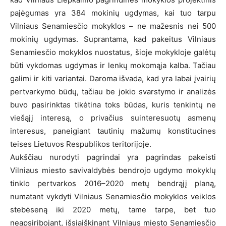
pajėgumas yra 384 mokinių ugdymas, kai tuo tarpu
Vilniaus Senamiesčio mokyklos – ne mažesnis nei 500
mokinių ugdymas. Suprantama, kad pakeitus Vilniaus
Senamiesčio mokyklos nuostatus, šioje mokykloje galėtų
būti vykdomas ugdymas ir lenkų mokomąja kalba. Tačiau
galimi ir kiti variantai. Daroma išvada, kad yra labai įvairių
pertvarkymo būdų, tačiau be jokio svarstymo ir analizės
buvo pasirinktas tikėtina toks būdas, kuris tenkintų ne
viešąjį interesą, o privačius suinteresuotų asmenų
interesus, paneigiant tautinių mažumų konstitucines
teises Lietuvos Respublikos teritorijoje.
Aukščiau nurodyti pagrindai yra pagrindas pakeisti
Vilniaus miesto savivaldybės bendrojo ugdymo mokyklų
tinklo pertvarkos 2016–2020 metų bendrąjį planą,
numatant vykdyti Vilniaus Senamiesčio mokyklos veiklos
stebėseną iki 2020 metų, tame tarpe, bet tuo
neapsiribojant, išsiaiškinant Vilniaus miesto Senamiesčio