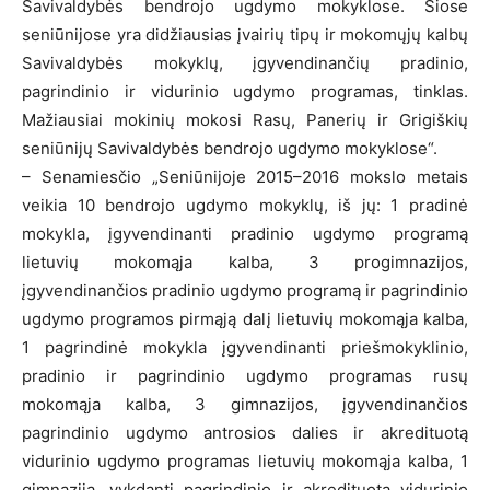
Savivaldybės bendrojo ugdymo mokyklose. Šiose
seniūnijose yra didžiausias įvairių tipų ir mokomųjų kalbų
Savivaldybės mokyklų, įgyvendinančių pradinio,
pagrindinio ir vidurinio ugdymo programas, tinklas.
Mažiausiai mokinių mokosi Rasų, Panerių ir Grigiškių
seniūnijų Savivaldybės bendrojo ugdymo mokyklose“.
– Senamiesčio „Seniūnijoje 2015–2016 mokslo metais
veikia 10 bendrojo ugdymo mokyklų, iš jų: 1 pradinė
mokykla, įgyvendinanti pradinio ugdymo programą
lietuvių mokomąja kalba, 3 progimnazijos,
įgyvendinančios pradinio ugdymo programą ir pagrindinio
ugdymo programos pirmąją dalį lietuvių mokomąja kalba,
1 pagrindinė mokykla įgyvendinanti priešmokyklinio,
pradinio ir pagrindinio ugdymo programas rusų
mokomąja kalba, 3 gimnazijos, įgyvendinančios
pagrindinio ugdymo antrosios dalies ir akredituotą
vidurinio ugdymo programas lietuvių mokomąja kalba, 1
gimnazija, vykdanti pagrindinio ir akredituotą vidurinio