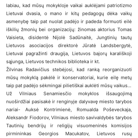
labiau, kad mūsų mokykloje vaikai auklėjami patriotizmo
Lietuvai dvasia, o mano ir kitų pedagogų dėka vaikų
asmenybę taip pat nuolat padėjo ir padeda formuoti eilė
iškilių žmonių bei organizacijų: žinomas aktorius Tomas
Vaisieta, disidentė Nijolė Sadūnaitė, Jungtinių tautų
Lietuvos asociacijos direktorė Jūratė Landsbergytė,
Lietuvai pagražinti draugija, Lietuvos bajorų karališkoji
sąjunga, Lietuvos technikos biblioteka ir kt.
Žilvinas Radavičius stebėjosi, kad ranką reorganizuoti
mūsų mokyklą pakėlė ir konservatoriai, kurie eilę metų
taip pat padėjo sėkmingai pilietiškai auklėti mūsų vaikus…
Už Vilniaus Senamiesčio mokyklos išsaugojimą
nuoširdžiai pasisakė ir renginyje dalyvavę miesto tarybos
nariai- Auksė Kontrimienė, Romualda Poševeckaja,
Aleksandr Fiodorov, Vilniaus miesto savivaldybės tarybos
Tautinių bendrijų ir religijų visuomeninės komisijos
pirmininkas Georgios Macukatov, Lietuvos rusų