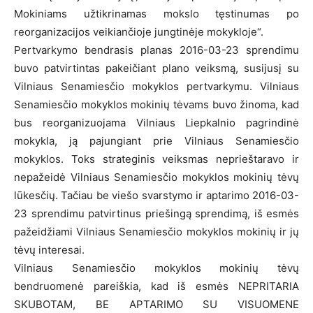
Mokiniams užtikrinamas mokslo tęstinumas po
reorganizacijos veikiančioje jungtinėje mokykloje“.
Pertvarkymo bendrasis planas 2016-03-23 sprendimu
buvo patvirtintas pakeičiant plano veiksmą, susijusį su
Vilniaus Senamiesčio mokyklos pertvarkymu. Vilniaus
Senamiesčio mokyklos mokinių tėvams buvo žinoma, kad
bus reorganizuojama Vilniaus Liepkalnio pagrindinė
mokykla, ją pajungiant prie Vilniaus Senamiesčio
mokyklos. Toks strateginis veiksmas neprieštaravo ir
nepažeidė Vilniaus Senamiesčio mokyklos mokinių tėvų
lūkesčių. Tačiau be viešo svarstymo ir aptarimo 2016-03-
23 sprendimu patvirtinus priešingą sprendimą, iš esmės
pažeidžiami Vilniaus Senamiesčio mokyklos mokinių ir jų
tėvų interesai.
Vilniaus Senamiesčio mokyklos mokinių tėvų
bendruomenė pareiškia, kad iš esmės NEPRITARIA
SKUBOTAM, BE APTARIMO SU VISUOMENE