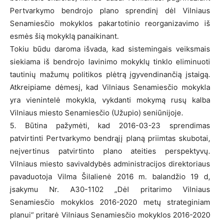
Pertvarkymo bendrojo plano sprendinį dėl Vilniaus
Senamiesčio mokyklos pakartotinio reorganizavimo iš
esmės šią mokyklą panaikinant.
Tokiu būdu daroma išvada, kad sistemingais veiksmais
siekiama iš bendrojo lavinimo mokyklų tinklo eliminuoti
tautinių mažumų politikos plėtrą įgyvendinančią įstaigą.
Atkreipiame dėmesį, kad Vilniaus Senamiesčio mokykla
yra vienintelė mokykla, vykdanti mokymą rusų kalba
Vilniaus miesto Senamiesčio (Užupio) seniūnijoje.
5. Būtina pažymėti, kad 2016-03-23 sprendimas
patvirtinti Pertvarkymo bendrąjį planą priimtas skubotai,
neįvertinus patvirtinto plano ateities perspektyvų.
Vilniaus miesto savivaldybės administracijos direktoriaus
pavaduotoja Vilma Šilalienė 2016 m. balandžio 19 d,
įsakymu Nr. A30-1102 „Dėl pritarimo Vilniaus
Senamiesčio mokyklos 2016-2020 metų strateginiam
planui“ pritarė Vilniaus Senamiesčio mokyklos 2016-2020