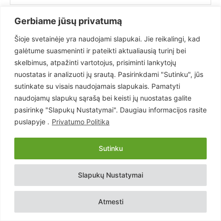
Gerbiame jūsų privatumą
Išsaugoti mano vardą, el. paštą ir svetainę šioje naršyklėje
sekančiam kartui.
Šioje svetainėje yra naudojami slapukai. Jie reikalingi, kad
galėtume suasmeninti ir pateikti aktualiausią turinį bei
skelbimus, atpažinti vartotojus, prisiminti lankytojų
nuostatas ir analizuoti jų srautą. Pasirinkdami "Sutinku", jūs
sutinkate su visais naudojamais slapukais. Pamatyti
naudojamų slapukų sąrašą bei keisti jų nuostatas galite
- Reklama -
pasirinkę "Slapukų Nustatymai". Daugiau informacijos rasite
puslapyje .
Privatumo Politika
Sutinku
Slapukų Nustatymai
Atmesti