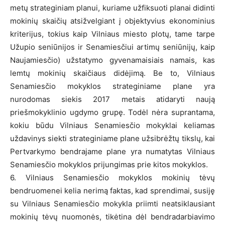
metų strateginiam planui, kuriame užfiksuoti planai didinti
mokinių skaičių atsižvelgiant į objektyvius ekonominius
kriterijus, tokius kaip Vilniaus miesto plotų, tame tarpe
Užupio seniūnijos ir Senamiesčiui artimų seniūnijų, kaip
Naujamiesčio) užstatymo gyvenamaisiais namais, kas
lemtų mokinių skaičiaus didėjimą. Be to, Vilniaus
Senamiesčio mokyklos strateginiame plane yra
nurodomas siekis 2017 metais atidaryti naują
priešmokyklinio ugdymo grupę. Todėl nėra suprantama,
kokiu būdu Vilniaus Senamiesčio mokyklai keliamas
uždavinys siekti strateginiame plane užsibrėžtų tikslų, kai
Pertvarkymo bendrajame plane yra numatytas Vilniaus
Senamiesčio mokyklos prijungimas prie kitos mokyklos.
6. Vilniaus Senamiesčio mokyklos mokinių tėvų
bendruomenei kelia nerimą faktas, kad sprendimai, susiję
su Vilniaus Senamiesčio mokykla priimti neatsiklausiant
mokinių tėvų nuomonės, tikėtina dėl bendradarbiavimo