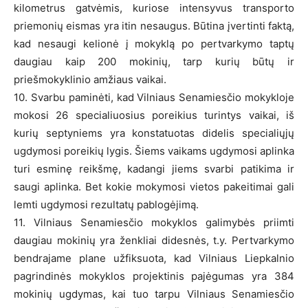
kilometrus gatvėmis, kuriose intensyvus transporto
priemonių eismas yra itin nesaugus. Būtina įvertinti faktą,
kad nesaugi kelionė į mokyklą po pertvarkymo taptų
daugiau kaip 200 mokinių, tarp kurių būtų ir
priešmokyklinio amžiaus vaikai.
10. Svarbu paminėti, kad Vilniaus Senamiesčio mokykloje
mokosi 26 specialiuosius poreikius turintys vaikai, iš
kurių septyniems yra konstatuotas didelis specialiųjų
ugdymosi poreikių lygis. Šiems vaikams ugdymosi aplinka
turi esminę reikšmę, kadangi jiems svarbi patikima ir
saugi aplinka. Bet kokie mokymosi vietos pakeitimai gali
lemti ugdymosi rezultatų pablogėjimą.
11. Vilniaus Senamiesčio mokyklos galimybės priimti
daugiau mokinių yra ženkliai didesnės, t.y. Pertvarkymo
bendrajame plane užfiksuota, kad Vilniaus Liepkalnio
pagrindinės mokyklos projektinis pajėgumas yra 384
mokinių ugdymas, kai tuo tarpu Vilniaus Senamiesčio