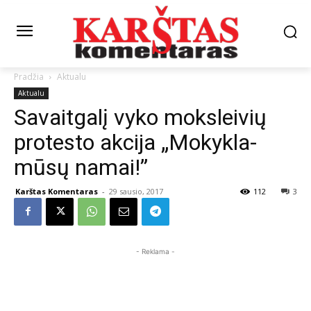
Pradžia
Aktualu
Aktualu
Savaitgalį vyko moksleivių
protesto akcija „Mokykla-
mūsų namai!”
Karštas Komentaras
-
29 sausio, 2017
112
3
- Reklama -