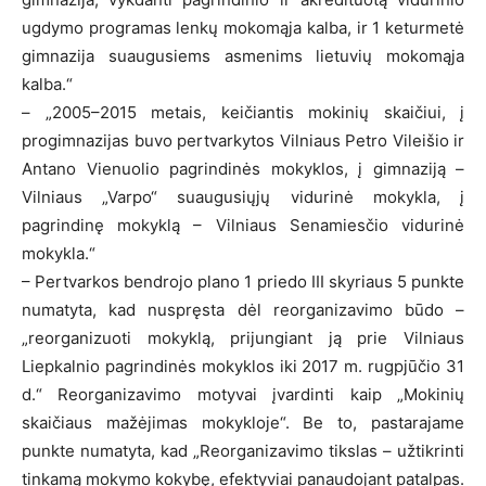
ugdymo programas lenkų mokomąja kalba, ir 1 keturmetė
gimnazija suaugusiems asmenims lietuvių mokomąja
kalba.“
– „2005–2015 metais, keičiantis mokinių skaičiui, į
progimnazijas buvo pertvarkytos Vilniaus Petro Vileišio ir
Antano Vienuolio pagrindinės mokyklos, į gimnaziją –
Vilniaus „Varpo“ suaugusiųjų vidurinė mokykla, į
pagrindinę mokyklą – Vilniaus Senamiesčio vidurinė
mokykla.“
– Pertvarkos bendrojo plano 1 priedo III skyriaus 5 punkte
numatyta, kad nuspręsta dėl reorganizavimo būdo –
„reorganizuoti mokyklą, prijungiant ją prie Vilniaus
Liepkalnio pagrindinės mokyklos iki 2017 m. rugpjūčio 31
d.“ Reorganizavimo motyvai įvardinti kaip „Mokinių
skaičiaus mažėjimas mokykloje“. Be to, pastarajame
punkte numatyta, kad „Reorganizavimo tikslas – užtikrinti
tinkamą mokymo kokybę, efektyviai panaudojant patalpas.