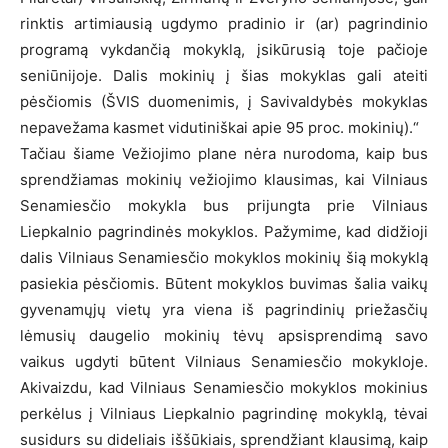
rinktis artimiausią ugdymo pradinio ir (ar) pagrindinio
programą vykdančią mokyklą, įsikūrusią toje pačioje
seniūnijoje. Dalis mokinių į šias mokyklas gali ateiti
pėsčiomis (ŠVIS duomenimis, į Savivaldybės mokyklas
nepavežama kasmet vidutiniškai apie 95 proc. mokinių).“
Tačiau šiame Vežiojimo plane nėra nurodoma, kaip bus
sprendžiamas mokinių vežiojimo klausimas, kai Vilniaus
Senamiesčio mokykla bus prijungta prie Vilniaus
Liepkalnio pagrindinės mokyklos. Pažymime, kad didžioji
dalis Vilniaus Senamiesčio mokyklos mokinių šią mokyklą
pasiekia pėsčiomis. Būtent mokyklos buvimas šalia vaikų
gyvenamųjų vietų yra viena iš pagrindinių priežasčių
lėmusių daugelio mokinių tėvų apsisprendimą savo
vaikus ugdyti būtent Vilniaus Senamiesčio mokykloje.
Akivaizdu, kad Vilniaus Senamiesčio mokyklos mokinius
perkėlus į Vilniaus Liepkalnio pagrindinę mokyklą, tėvai
susidurs su dideliais iššūkiais, sprendžiant klausimą, kaip