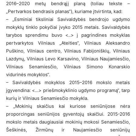
2016–2020 metų bendrąjį planą (toliau tekste –
„Pertvarkos bendrasis planas“), kuriame įtvirtinta, kad:
– „Esminiai tiksliniai Savivaldybės bendrojo ugdymo
mokyklų tinklo pokyčiai įvyko 2015 metais. Savivaldybės
tarybos sprendimu buvo <..> į pagrindines mokyklas
pertvarkytos Vilniaus „Ateities“, Vilniaus Aleksandro
Puškino, Vilniaus centro, Vilniaus Fabijoniškių, Vilniaus
Lazdynų, Vilniaus Levo Karsavino, Vilniaus Naujamiesčio,
Vilniaus Senamiesčio, Vilniaus Simono Konarskio
vidurinės mokyklos“.
– Savivaldybės mokyklos 2015–2016 mokslo metais
įgyvendina: <…> priešmokyklinio ugdymo programą“, tarp
kurių ir Vilniaus Senamiesčio mokykla.
– „Mokinių skaičius kai kuriose seniūnijose nėra
proporcingas seniūnijos gyventojų skaičiui. 2015-2016
mokslo metais daugiausiai mokinių mokosi Senamiesčio,
Šeškinės, Žirmūnų ir Naujamiesčio seniūnijų