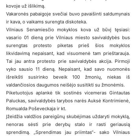
kovoje už išlikimą.
Vakaronės pabaigoje svečiai buvo pavaišinti saldumynais
ir kava, o vaikams surengta diskoteka.
Vilniaus Senamiesčio mokyklos kova už būvį tęsiasi:
vasario 01 dieną prie Vilniaus miesto savivaldybės bus
surengtas protesto piketas prieš šios mokyklos
likvidavimą nepaisant, kad visuomenė tam prieštarauja.
Tai jau antra protesto prie savivaldybės akcija. Pirmoji
vyko sausio 11 dieną. Nepaisant, kad savo nuomonės
išreikšti susirinko beveik 100 žmonių, niekas iš
valdančiosios daugumos neišėjo susitikti su žmonėmis.
Piketuotojus aplankė tik sostinės vicemeras Gintautas
Paluckas, savivaldybės tarybos narės Auksė Kontrimienė,
Romualda Poševeckaja ir kt.
Įžeidžia valdžios pareigūnų skubėjimas uždaryti mokyklą,
nenoras sėsti prie derybų stalo ir rasti geriausią
sprendimą. „Sprendimas jau priimtas“- sako Vilniaus