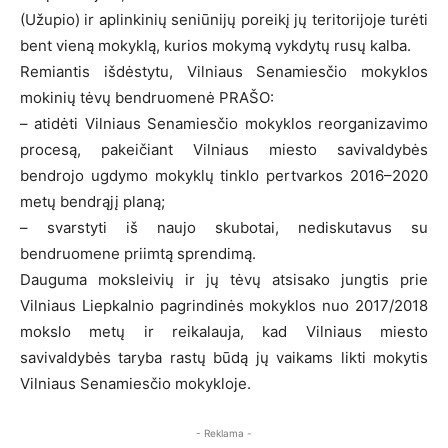
(Užupio) ir aplinkinių seniūnijų poreikį jų teritorijoje turėti
bent vieną mokyklą, kurios mokymą vykdytų rusų kalba.
Remiantis išdėstytu, Vilniaus Senamiesčio mokyklos
mokinių tėvų bendruomenė PRAŠO:
– atidėti Vilniaus Senamiesčio mokyklos reorganizavimo
procesą, pakeičiant Vilniaus miesto savivaldybės
bendrojo ugdymo mokyklų tinklo pertvarkos 2016–2020
metų bendrąjį planą;
– svarstyti iš naujo skubotai, nediskutavus su
bendruomene priimtą sprendimą.
Dauguma moksleivių ir jų tėvų atsisako jungtis prie
Vilniaus Liepkalnio pagrindinės mokyklos nuo 2017/2018
mokslo metų ir reikalauja, kad Vilniaus miesto
savivaldybės taryba rastų būdą jų vaikams likti mokytis
Vilniaus Senamiesčio mokykloje.
- Reklama -