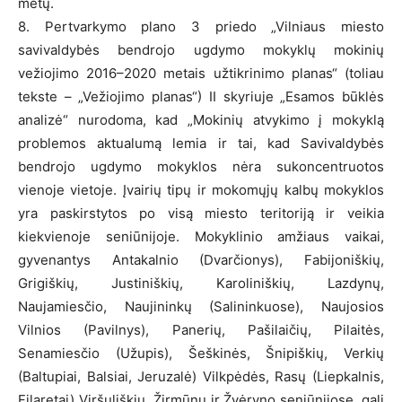
metų.
8. Pertvarkymo plano 3 priedo „Vilniaus miesto
savivaldybės bendrojo ugdymo mokyklų mokinių
vežiojimo 2016–2020 metais užtikrinimo planas“ (toliau
tekste – „Vežiojimo planas“) II skyriuje „Esamos būklės
analizė“ nurodoma, kad „Mokinių atvykimo į mokyklą
problemos aktualumą lemia ir tai, kad Savivaldybės
bendrojo ugdymo mokyklos nėra sukoncentruotos
vienoje vietoje. Įvairių tipų ir mokomųjų kalbų mokyklos
yra paskirstytos po visą miesto teritoriją ir veikia
kiekvienoje seniūnijoje. Mokyklinio amžiaus vaikai,
gyvenantys Antakalnio (Dvarčionys), Fabijoniškių,
Grigiškių, Justiniškių, Karoliniškių, Lazdynų,
Naujamiesčio, Naujininkų (Salininkuose), Naujosios
Vilnios (Pavilnys), Panerių, Pašilaičių, Pilaitės,
Senamiesčio (Užupis), Šeškinės, Šnipiškių, Verkių
(Baltupiai, Balsiai, Jeruzalė) Vilkpėdės, Rasų (Liepkalnis,
Filaretai) Viršuliškių, Žirmūnų ir Žvėryno seniūnijose, gali