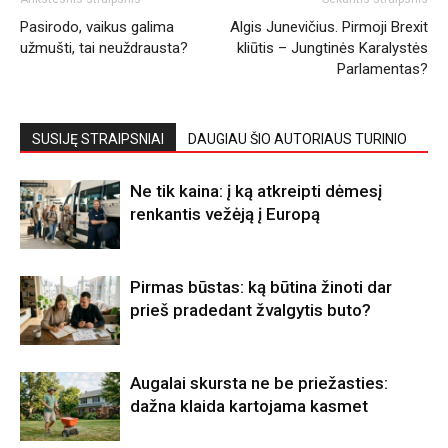
Pasirodo, vaikus galima
Algis Junevičius. Pirmoji Brexit
užmušti, tai neuždrausta?
kliūtis – Jungtinės Karalystės
Parlamentas?
SUSIJĘ STRAIPSNIAI
DAUGIAU ŠIO AUTORIAUS TURINIO
Ne tik kaina: į ką atkreipti dėmesį
renkantis vežėją į Europą
Pirmas būstas: ką būtina žinoti dar
prieš pradedant žvalgytis buto?
Augalai skursta ne be priežasties:
dažna klaida kartojama kasmet