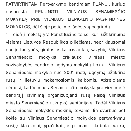
PATVIRTINTAM Pertvarkymo bendrajam PLANUI, kuriuo
nuspręsta PRIJUNGTI VILNIAUS SENAMIESČIO
MOKYKLĄ PRIE VILNIAUS LIEPKALNIO PAGRINDINĖS
MOKYKLOS, dėl šioje peticijoje išdėstytų pagrindų.
1. Teisė į mokslą yra konstitucinė teisė, kuri užtikrinama
visiems Lietuvos Respublikos piliečiams, nepriklausomai
nuo jų tautybės, gimtosios kalbos ar kitų savybių. Vilniaus
Senamiesčio mokykla priklauso Vilniaus miesto
savivaldybės bendrojo ugdymo mokyklų tinklui. Vilniaus
Senamiesčio mokykla nuo 2001 metų ugdymą užtikrina
rusų ir lietuvių mokamosiomis kalbomis. Atkreipiame
dėmesį, kad Vilniaus Senamiesčio mokykla yra vienintelė
bendrąjį lavinimą organizuojanti rusų kalbą Vilniaus
miesto Senamiesčio (Užupio) seniūnijoje. Todėl Vilniaus
Senamiesčio mokyklos mokinių tėvams itin svarbūs bet
kokie su Vilniaus Senamiesčio mokyklos pertvarkymu
susiję klausimai, ypač kai jie priimami skubota tvarka,