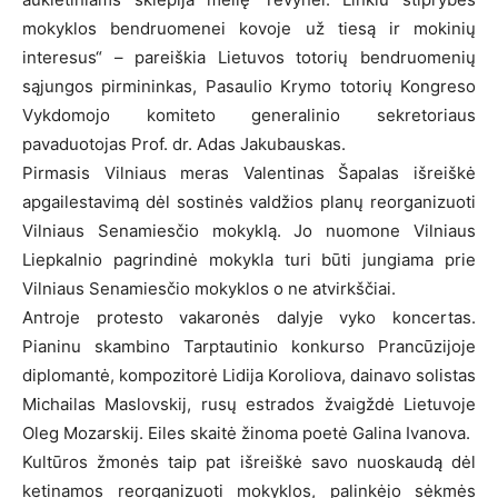
mokyklos bendruomenei kovoje už tiesą ir mokinių
interesus“ – pareiškia Lietuvos totorių bendruomenių
sąjungos pirmininkas, Pasaulio Krymo totorių Kongreso
Vykdomojo komiteto generalinio sekretoriaus
pavaduotojas Prof. dr. Adas Jakubauskas.
Pirmasis Vilniaus meras Valentinas Šapalas išreiškė
apgailestavimą dėl sostinės valdžios planų reorganizuoti
Vilniaus Senamiesčio mokyklą. Jo nuomone Vilniaus
Liepkalnio pagrindinė mokykla turi būti jungiama prie
Vilniaus Senamiesčio mokyklos o ne atvirkščiai.
Antroje protesto vakaronės dalyje vyko koncertas.
Pianinu skambino Tarptautinio konkurso Prancūzijoje
diplomantė, kompozitorė Lidija Koroliova, dainavo solistas
Michailas Maslovskij, rusų estrados žvaigždė Lietuvoje
Oleg Mozarskij. Eiles skaitė žinoma poetė Galina Ivanova.
Kultūros žmonės taip pat išreiškė savo nuoskaudą dėl
ketinamos reorganizuoti mokyklos, palinkėjo sėkmės