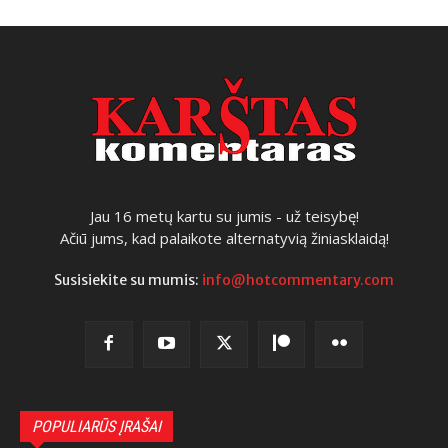
Jau 16 metų kartu su jumis - už teisybę!
Ačiū jums, kad palaikote alternatyvią žiniasklaidą!
Susisiekite su mumis:
info@hotcommentary.com
POPULIARŪS ĮRAŠAI