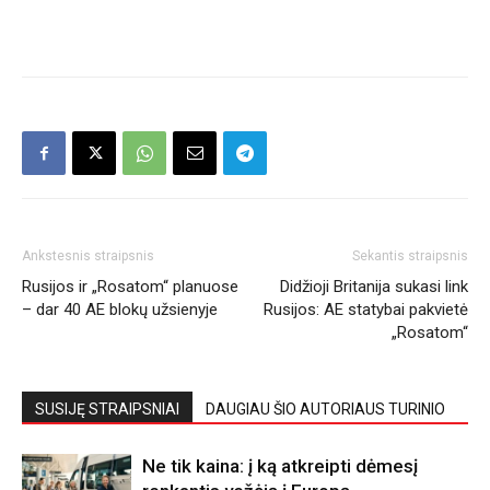
Ankstesnis straipsnis
Sekantis straipsnis
Rusijos ir „Rosatom“ planuose
Didžioji Britanija sukasi link
– dar 40 AE blokų užsienyje
Rusijos: AE statybai pakvietė
„Rosatom“
SUSIJĘ STRAIPSNIAI
DAUGIAU ŠIO AUTORIAUS TURINIO
Ne tik kaina: į ką atkreipti dėmesį