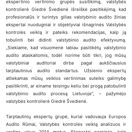
ekspertinio vertinimo grupės susitikimą, valstybės
kontrolierė Giedrė Švedienė išreiškė pasitikėjimą, kad
profesionalūs ir turintys gilias valstybinio audito žinias
ekspertai nuodugniai ir objektyviai išnagrinės Valstybės
kontrolės veiklą ir pateiks rekomendacijas, kaip ją
tobulinti bei didinti valstybinio audito efektyvumą.
„Siekiame, kad visuomenė labiau pasitikėtų valstybinio
audito ataskaitomis, todėl norime būti tikri, jog mūsų
valstybiniai auditoriai dirba pagal aukščiausius
tarptautinius audito standartus. Užsienio ekspertų
atliekamas mūsų veiklos vertinimas suteiks galimybę
pasitikrinti, ar einame teisingu keliu bei progą patobulinti
valstybinio audito procesą Lietuvoje“, – pažymėjo
valstybės kontrolierė Giedrė Švedienė.
Tarptautinių ekspertų grupė, kuriai vadovauja Europos
Audito Rūmai, Valstybės kontrolės veiklą analizuos ir
vertins visus 2014 metus. Ekspertai nagrinės, kaip