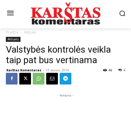
Pradžia
Aktualu
Aktualu
Valstybės kontrolės veikla
taip pat bus vertinama
Karštas Komentaras
-
13 sausio, 2014
46
4
- Reklama -