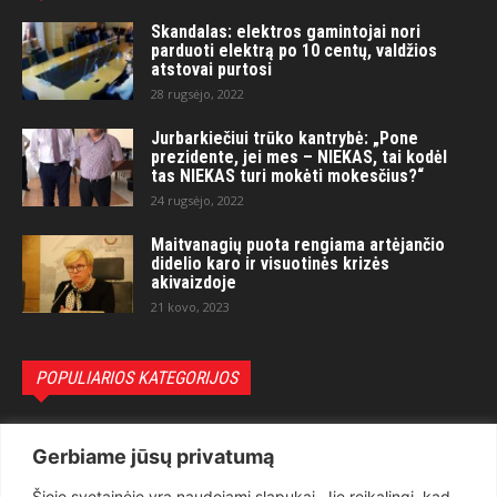
Skandalas: elektros gamintojai nori
parduoti elektrą po 10 centų, valdžios
atstovai purtosi
28 rugsėjo, 2022
Jurbarkiečiui trūko kantrybė: „Pone
prezidente, jei mes – NIEKAS, tai kodėl
tas NIEKAS turi mokėti mokesčius?“
24 rugsėjo, 2022
Maitvanagių puota rengiama artėjančio
didelio karo ir visuotinės krizės
akivaizdoje
21 kovo, 2023
POPULIARIOS KATEGORIJOS
Politika
3281
Gerbiame jūsų privatumą
Nuomonės
2174
Šioje svetainėje yra naudojami slapukai. Jie reikalingi, kad