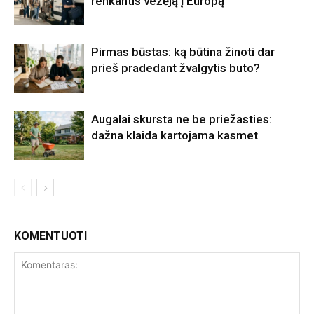
renkantis vežėją į Europą
Pirmas būstas: ką būtina žinoti dar
prieš pradedant žvalgytis buto?
Augalai skursta ne be priežasties:
dažna klaida kartojama kasmet
KOMENTUOTI