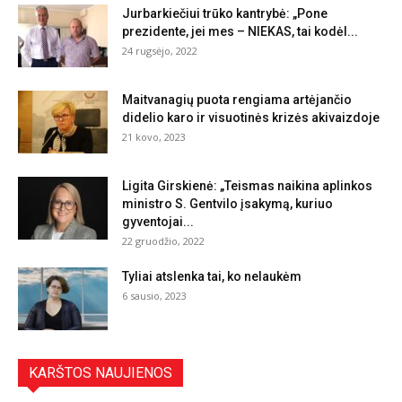
Jurbarkiečiui trūko kantrybė: „Pone
prezidente, jei mes – NIEKAS, tai kodėl...
24 rugsėjo, 2022
Maitvanagių puota rengiama artėjančio
didelio karo ir visuotinės krizės akivaizdoje
21 kovo, 2023
Ligita Girskienė: „Teismas naikina aplinkos
ministro S. Gentvilo įsakymą, kuriuo
gyventojai...
22 gruodžio, 2022
Tyliai atslenka tai, ko nelaukėm
6 sausio, 2023
KARŠTOS NAUJIENOS