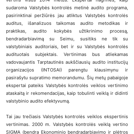
sudaroma Valstybės kontrolės metinė audito programa,
pasirinktinai peržiūrės jau atliktus Valstybės kontrolės
auditus, išanalizuos taikomas audito metodikas ir
praktikas, audito kokybės užtikrinimo procesą,
bendradarbiavimą su Seimu, susitiks ne tik su
valstybiniais auditoriais, bet ir su Valstybės kontrolės
audituotais subjektais. Vertinimas bus atliekamas
vadovaujantis Tarptautinės aukščiausių audito institucijų
organizacijos (INTOSAI) parengtu klausimynu ir
pasirašytu supratimo memorandumu. Šių metų pabaigoje
ekspertai pateiks Valstybės kontrolės veiklos vertinimo
ataskaitą ir rekomendacijas, kaip tobulinti veiklą ir didinti
valstybinio audito efektyvumą.
Tai jau trečiasis Valstybės kontrolės veiklos ekspertinis
vertinimas. 2000 m. Valstybės kontrolės veiklą vertino
SIGMA (bendra Ekonominio bendradarbiavimo ir plėtros