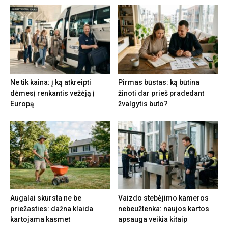
Ne tik kaina: į ką atkreipti
Pirmas būstas: ką būtina
dėmesį renkantis vežėją į
žinoti dar prieš pradedant
Europą
žvalgytis buto?
Augalai skursta ne be
Vaizdo stebėjimo kameros
priežasties: dažna klaida
nebeužtenka: naujos kartos
kartojama kasmet
apsauga veikia kitaip