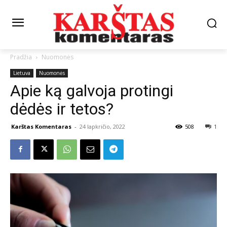
Pradžia
Nuomonės
Lietuva
Nuomonės
Apie ką galvoja protingi
dėdės ir tetos?
Karštas Komentaras
-
24 lapkričio, 2022
508
1