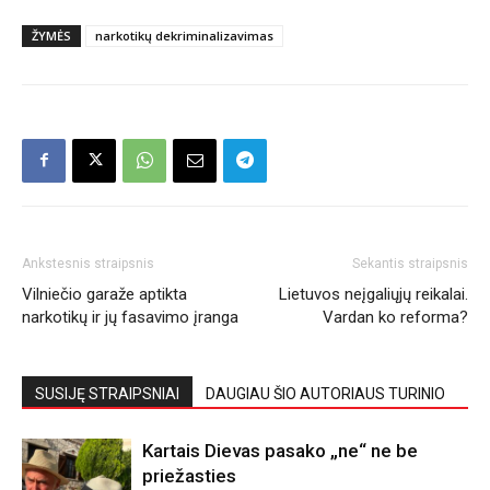
ŽYMĖS
narkotikų dekriminalizavimas
Ankstesnis straipsnis
Sekantis straipsnis
Vilniečio garaže aptikta
Lietuvos neįgaliųjų reikalai.
narkotikų ir jų fasavimo įranga
Vardan ko reforma?
SUSIJĘ STRAIPSNIAI
DAUGIAU ŠIO AUTORIAUS TURINIO
Kartais Dievas pasako „ne“ ne be
priežasties