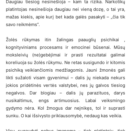
Daugiau tiesiog nesinešioja – kam ta rizika. Narkotikų
platintojas nesinešioja daugiau nei vieną dozę, o tai yra,
mažas kiekis, apie kurį bet kada galės pasakyti – „čia tik
savo reikmėms”.
Žolės rūkymas itin žalingas paauglių psichikai ,
kognityviniams procesams ir emocinei būsenai. Mūsų
moksleivių (ne)gebėjimai ir prasti rezultatai galimai
koreliuoja su žolės rūkymu. Ne retas susigundo ir kitomis
psichiką veikiančiomis medžiagomis. Jauni žmonės gali
likti sužaloti visam gyvenimui – dalis jų niekada nekurs
jokios pridėtinės vertės valstybei, nes jų galvos tiesiog
negalvos. Dar blogiau – dalis jų parazituos, darys
nusikaltimus, engs artimuosius. Labai veiksmingo
gydymo nėra. Kol žmogus dar neįnikęs, tol ir suprasti
sunku. O kai išsivysto priklausomybė, nedaug kas veikia.
Visų sugaudyti nebus įmanoma – tiek platintojų, tiek