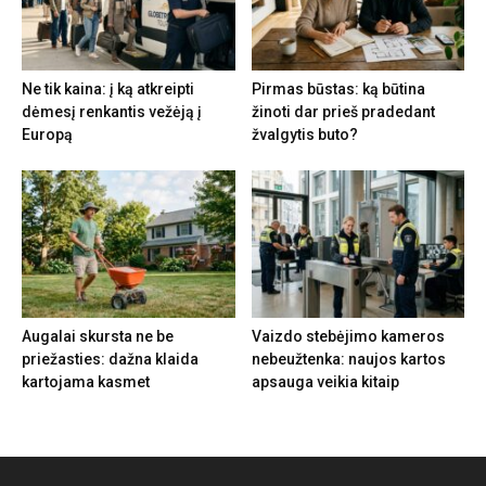
Ne tik kaina: į ką atkreipti
Pirmas būstas: ką būtina
dėmesį renkantis vežėją į
žinoti dar prieš pradedant
Europą
žvalgytis buto?
Augalai skursta ne be
Vaizdo stebėjimo kameros
priežasties: dažna klaida
nebeužtenka: naujos kartos
kartojama kasmet
apsauga veikia kitaip