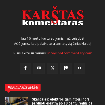
Jau 16 metų kartu su jumis - už teisybę!
Ačiū jums, kad palaikote alternatyvią žiniasklaidą!
Susisiekite su mumis:
info@hotcommentary.com
POPULIARŪS ĮRAŠAI
Skandalas: elektros gamintojai nori
parduoti elektrą po 10 centų, valdžios