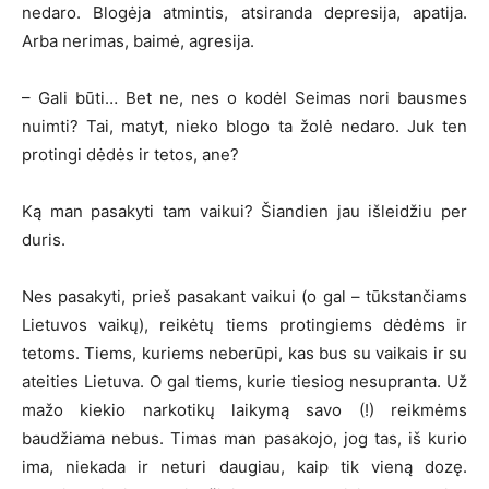
nedaro. Blogėja atmintis, atsiranda depresija, apatija.
Arba nerimas, baimė, agresija.
– Gali būti… Bet ne, nes o kodėl Seimas nori bausmes
nuimti? Tai, matyt, nieko blogo ta žolė nedaro. Juk ten
protingi dėdės ir tetos, ane?
Ką man pasakyti tam vaikui? Šiandien jau išleidžiu per
duris.
Nes pasakyti, prieš pasakant vaikui (o gal – tūkstančiams
Lietuvos vaikų), reikėtų tiems protingiems dėdėms ir
tetoms. Tiems, kuriems neberūpi, kas bus su vaikais ir su
ateities Lietuva. O gal tiems, kurie tiesiog nesupranta. Už
mažo kiekio narkotikų laikymą savo (!) reikmėms
baudžiama nebus. Timas man pasakojo, jog tas, iš kurio
ima, niekada ir neturi daugiau, kaip tik vieną dozę.