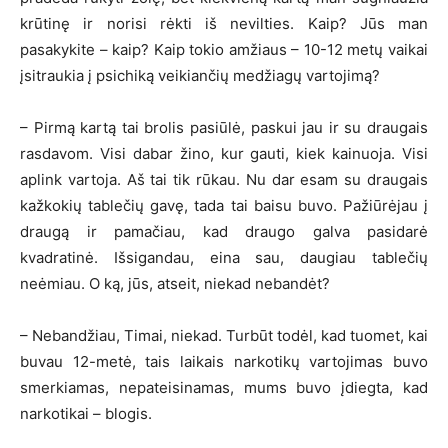
krūtinę ir norisi rėkti iš nevilties. Kaip? Jūs man
pasakykite – kaip? Kaip tokio amžiaus – 10-12 metų vaikai
įsitraukia į psichiką veikiančių medžiagų vartojimą?
– Pirmą kartą tai brolis pasiūlė, paskui jau ir su draugais
rasdavom. Visi dabar žino, kur gauti, kiek kainuoja. Visi
aplink vartoja. Aš tai tik rūkau. Nu dar esam su draugais
kažkokių tablečių gavę, tada tai baisu buvo. Pažiūrėjau į
draugą ir pamačiau, kad draugo galva pasidarė
kvadratinė. Išsigandau, eina sau, daugiau tablečių
neėmiau. O ką, jūs, atseit, niekad nebandėt?
– Nebandžiau, Timai, niekad. Turbūt todėl, kad tuomet, kai
buvau 12-metė, tais laikais narkotikų vartojimas buvo
smerkiamas, nepateisinamas, mums buvo įdiegta, kad
narkotikai – blogis.