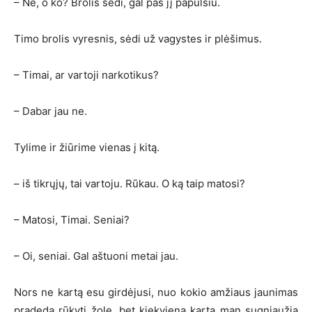
– Ne, o ko? Brolis sėdi, gal pas jį papulsiu.
Timo brolis vyresnis, sėdi už vagystes ir plėšimus.
– Timai, ar vartoji narkotikus?
– Dabar jau ne.
Tylime ir žiūrime vienas į kitą.
– iš tikrųjų, tai vartoju. Rūkau. O ką taip matosi?
– Matosi, Timai. Seniai?
– Oi, seniai. Gal aštuoni metai jau.
Nors ne kartą esu girdėjusi, nuo kokio amžiaus jaunimas
pradeda rūkyti žolę, bet kiekvieną kartą man sugniaužia