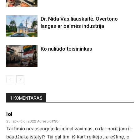
Dr. Nida Vasiliauskaitė. Overtono
langas ar baimės industrija
Ko nuliūdo teisininkas
1 KOMENTARAS
lol
25 lapkričio, 2022 Adresu 01:30
Tai timio neapsaugojo kriminalizavimas, o dar norit jam ir
baudžiaką įstatyt? Tai gal timi iš kart reikėjo į areštinę, o