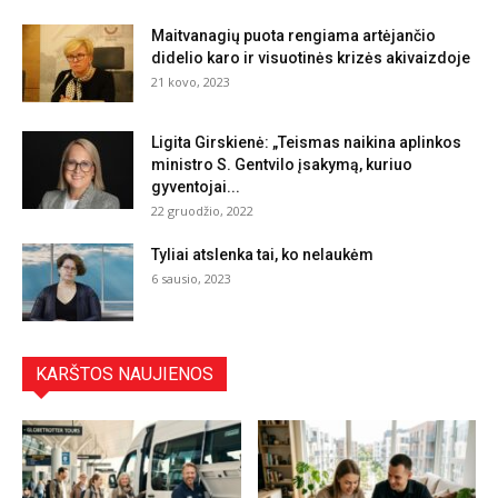
Maitvanagių puota rengiama artėjančio
didelio karo ir visuotinės krizės akivaizdoje
21 kovo, 2023
Ligita Girskienė: „Teismas naikina aplinkos
ministro S. Gentvilo įsakymą, kuriuo
gyventojai...
22 gruodžio, 2022
Tyliai atslenka tai, ko nelaukėm
6 sausio, 2023
KARŠTOS NAUJIENOS