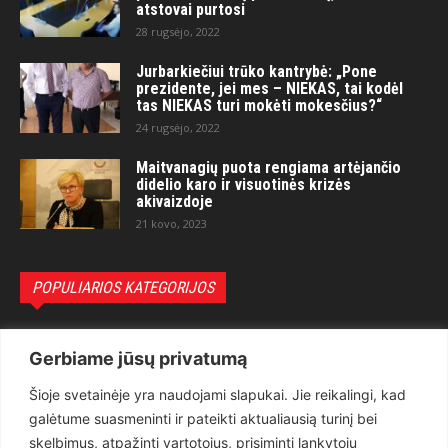
atstovai purtosi
28 rugsėjo, 2022
Jurbarkiečiui trūko kantrybė: „Pone
prezidente, jei mes – NIEKAS, tai kodėl
tas NIEKAS turi mokėti mokesčius?“
24 rugsėjo, 2022
Maitvanagių puota rengiama artėjančio
didelio karo ir visuotinės krizės
akivaizdoje
21 kovo, 2023
POPULIARIOS KATEGORIJOS
Politika
3281
Gerbiame jūsų privatumą
Nuomonės
2174
Šioje svetainėje yra naudojami slapukai. Jie reikalingi, kad
Teisėsauga
1497
galėtume suasmeninti ir pateikti aktualiausią turinį bei
Aktualu
1373
skelbimus, atpažinti vartotojus, prisiminti lankytojų