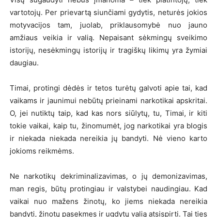
vartotojų. Per prievartą siunčiami gydytis, neturės jokios
motyvacijos tam, juolab, priklausomybė nuo jauno
amžiaus veikia ir valią. Nepaisant sėkmingų sveikimo
istorijų, nesėkmingų istorijų ir tragiškų likimų yra žymiai
daugiau.
Timai, protingi dėdės ir tetos turėtų galvoti apie tai, kad
vaikams ir jaunimui nebūtų prieinami narkotikai apskritai.
O, jei nutiktų taip, kad kas nors siūlytų, tu, Timai, ir kiti
tokie vaikai, kaip tu, žinomumėt, jog narkotikai yra blogis
ir niekada niekada nereikia jų bandyti. Nė vieno karto
jokioms reikmėms.
Ne narkotikų dekriminalizavimas, o jų demonizavimas,
man regis, būtų protingiau ir valstybei naudingiau. Kad
vaikai nuo mažens žinotų, ko jiems niekada nereikia
bandyti, žinotų pasekmes ir ugdytų valią atsispirti. Tai ties