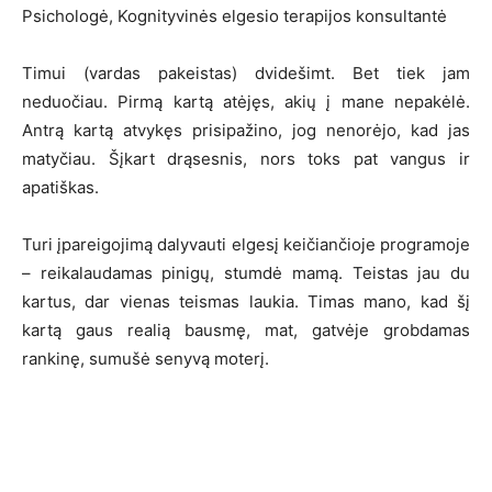
Psichologė, Kognityvinės elgesio terapijos konsultantė
Timui (vardas pakeistas) dvidešimt. Bet tiek jam
neduočiau. Pirmą kartą atėjęs, akių į mane nepakėlė.
Antrą kartą atvykęs prisipažino, jog nenorėjo, kad jas
matyčiau. Šįkart drąsesnis, nors toks pat vangus ir
apatiškas.
Turi įpareigojimą dalyvauti elgesį keičiančioje programoje
– reikalaudamas pinigų, stumdė mamą. Teistas jau du
kartus, dar vienas teismas laukia. Timas mano, kad šį
kartą gaus realią bausmę, mat, gatvėje grobdamas
rankinę, sumušė senyvą moterį.