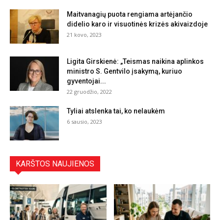
Maitvanagių puota rengiama artėjančio
didelio karo ir visuotinės krizės akivaizdoje
21 kovo, 2023
Ligita Girskienė: „Teismas naikina aplinkos
ministro S. Gentvilo įsakymą, kuriuo
gyventojai...
22 gruodžio, 2022
Tyliai atslenka tai, ko nelaukėm
6 sausio, 2023
KARŠTOS NAUJIENOS