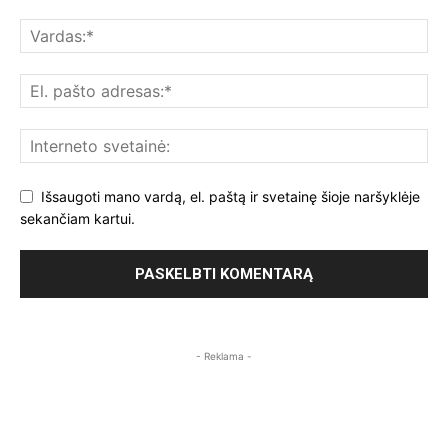
Išsaugoti mano vardą, el. paštą ir svetainę šioje naršyklėje
sekančiam kartui.
- Reklama -