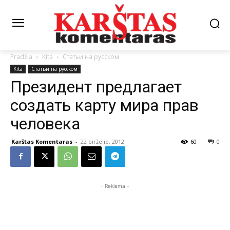
Pradžia
Kita
Статьи на русском
Kita
Статьи на русском
Президент предлагает
создать карту мира прав
человека
Karštas Komentaras
-
22 birželio, 2012
60
0
- Reklama -