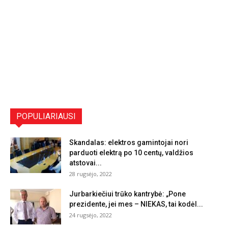
POPULIARIAUSI
Skandalas: elektros gamintojai nori
parduoti elektrą po 10 centų, valdžios
atstovai...
28 rugsėjo, 2022
Jurbarkiečiui trūko kantrybė: „Pone
prezidente, jei mes – NIEKAS, tai kodėl...
24 rugsėjo, 2022