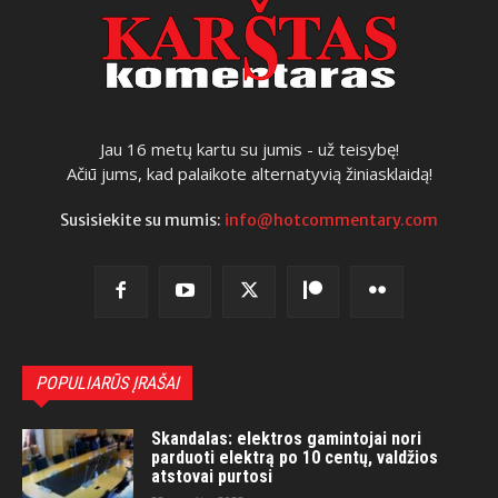
Jau 16 metų kartu su jumis - už teisybę!
Ačiū jums, kad palaikote alternatyvią žiniasklaidą!
Susisiekite su mumis:
info@hotcommentary.com
POPULIARŪS ĮRAŠAI
Skandalas: elektros gamintojai nori
parduoti elektrą po 10 centų, valdžios
atstovai purtosi