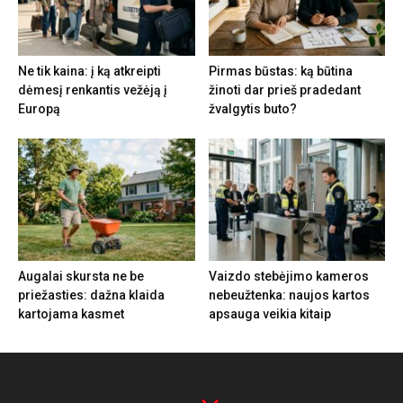
Ne tik kaina: į ką atkreipti
Pirmas būstas: ką būtina
dėmesį renkantis vežėją į
žinoti dar prieš pradedant
Europą
žvalgytis buto?
Augalai skursta ne be
Vaizdo stebėjimo kameros
priežasties: dažna klaida
nebeužtenka: naujos kartos
kartojama kasmet
apsauga veikia kitaip