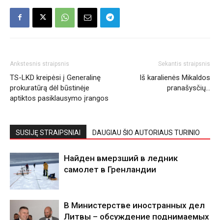
Ankstesnis straipsnis
Sekantis straipsnis
TS-LKD kreipėsi į Generalinę
Iš karalienės Mikaldos
prokuratūrą dėl būstinėje
pranašysčių…
aptiktos pasiklausymo įrangos
SUSIJĘ STRAIPSNIAI
DAUGIAU ŠIO AUTORIAUS TURINIO
Найден вмерзший в ледник
самолет в Гренландии
В Министерстве иностранных дел
Литвы – обсуждение поднимаемых