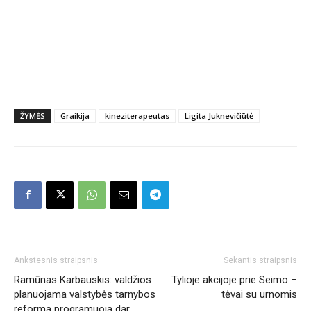
ŽYMĖS
Graikija
kineziterapeutas
Ligita Juknevičiūtė
Ankstesnis straipsnis
Sekantis straipsnis
Ramūnas Karbauskis: valdžios
Tylioje akcijoje prie Seimo –
planuojama valstybės tarnybos
tėvai su urnomis
reforma programuoja dar