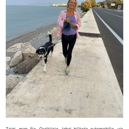
Taigi, man čia, Graikijoje, labai trūksta automobilio, vis