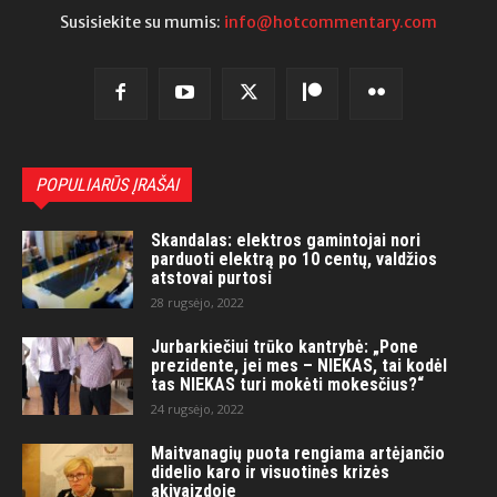
Susisiekite su mumis:
info@hotcommentary.com
POPULIARŪS ĮRAŠAI
Skandalas: elektros gamintojai nori
parduoti elektrą po 10 centų, valdžios
atstovai purtosi
28 rugsėjo, 2022
Jurbarkiečiui trūko kantrybė: „Pone
prezidente, jei mes – NIEKAS, tai kodėl
tas NIEKAS turi mokėti mokesčius?“
24 rugsėjo, 2022
Maitvanagių puota rengiama artėjančio
didelio karo ir visuotinės krizės
akivaizdoje