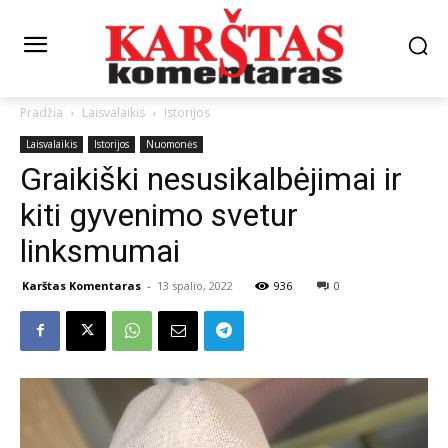
Pradžia
Laisvalaikis
Istorijos
Laisvalaikis
Istorijos
Nuomonės
Graikiški nesusikalbėjimai ir
kiti gyvenimo svetur
linksmumai
Karštas Komentaras
-
13 spalio, 2022
936
0