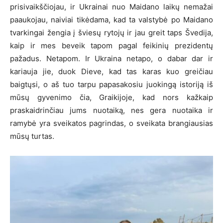
prisivaikščiojau, ir Ukrainai nuo Maidano laikų nemažai
paaukojau, naiviai tikėdama, kad ta valstybė po Maidano
tvarkingai žengia į šviesų rytojų ir jau greit taps Švedija,
kaip ir mes beveik tapom pagal feikinių prezidentų
pažadus. Netapom. Ir Ukraina netapo, o dabar dar ir
kariauja jie, duok Dieve, kad tas karas kuo greičiau
baigtųsi, o aš tuo tarpu papasakosiu juokingą istoriją iš
mūsų gyvenimo čia, Graikijoje, kad nors kažkaip
praskaidrinčiau jums nuotaiką, nes gera nuotaika ir
ramybė yra sveikatos pagrindas, o sveikata brangiausias
mūsų turtas.