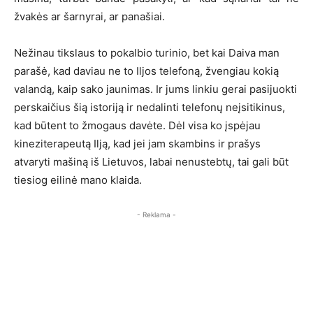
žvakės ar šarnyrai, ar panašiai.
Nežinau tikslaus to pokalbio turinio, bet kai Daiva man
parašė, kad daviau ne to Iljos telefoną, žvengiau kokią
valandą, kaip sako jaunimas. Ir jums linkiu gerai pasijuokti
perskaičius šią istoriją ir nedalinti telefonų neįsitikinus,
kad būtent to žmogaus davėte. Dėl visa ko įspėjau
kineziterapeutą Ilją, kad jei jam skambins ir prašys
atvaryti mašiną iš Lietuvos, labai nenustebtų, tai gali būt
tiesiog eilinė mano klaida.
- Reklama -