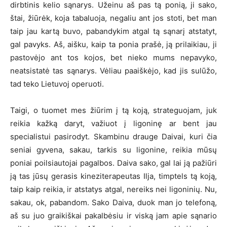
dirbtinis kelio sąnarys. Užeinu aš pas tą ponią, ji sako,
štai, žiūrėk, koja tabaluoja, negaliu ant jos stoti, bet man
taip jau kartą buvo, pabandykim atgal tą sąnarį atstatyt,
gal pavyks. Aš, aišku, kaip ta ponia prašė, ją prilaikiau, ji
pastovėjo ant tos kojos, bet nieko mums nepavyko,
neatsistatė tas sąnarys. Vėliau paaiškėjo, kad jis sulūžo,
tad teko Lietuvoj operuoti.
Taigi, o tuomet mes žiūrim į tą koją, strateguojam, juk
reikia kažką daryt, važiuot į ligoninę ar bent jau
specialistui pasirodyt. Skambinu drauge Daivai, kuri čia
seniai gyvena, sakau, tarkis su ligonine, reikia mūsų
poniai poilsiautojai pagalbos. Daiva sako, gal lai ją pažiūri
ją tas jūsų gerasis kineziterapeutas Ilja, timptels tą koją,
taip kaip reikia, ir atstatys atgal, nereiks nei ligoninių. Nu,
sakau, ok, pabandom. Sako Daiva, duok man jo telefoną,
aš su juo graikiškai pakalbėsiu ir viską jam apie sąnario