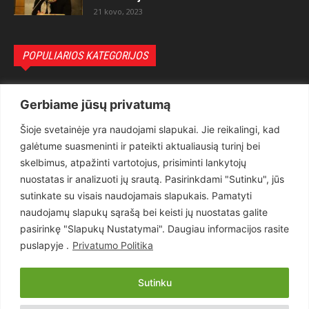
21 kovo, 2023
POPULIARIOS KATEGORIJOS
Politika
3281
Gerbiame jūsų privatumą
Nuomonės
2174
Šioje svetainėje yra naudojami slapukai. Jie reikalingi, kad
Teisėsauga
1497
galėtume suasmeninti ir pateikti aktualiausią turinį bei
Aktualu
1373
skelbimus, atpažinti vartotojus, prisiminti lankytojų
Lietuva
619
nuostatas ir analizuoti jų srautą. Pasirinkdami "Sutinku", jūs
sutinkate su visais naudojamais slapukais. Pamatyti
Pasaulis
560
naudojamų slapukų sąrašą bei keisti jų nuostatas galite
Статьи на русском
282
pasirinkę "Slapukų Nustatymai". Daugiau informacijos rasite
Articles in english
160
puslapyje .
Privatumo Politika
Muzika
116
Sutinku