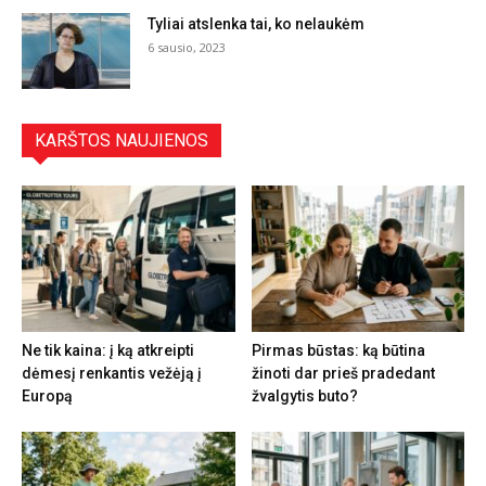
Tyliai atslenka tai, ko nelaukėm
6 sausio, 2023
KARŠTOS NAUJIENOS
Ne tik kaina: į ką atkreipti
Pirmas būstas: ką būtina
dėmesį renkantis vežėją į
žinoti dar prieš pradedant
Europą
žvalgytis buto?