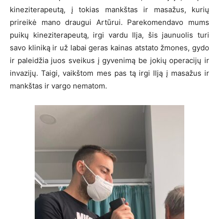
kineziterapeutą, į tokias mankštas ir masažus, kurių
prireikė mano draugui Artūrui. Parekomendavo mums
puikų kineziterapeutą, irgi vardu Ilja, šis jaunuolis turi
savo kliniką ir už labai geras kainas atstato žmones, gydo
ir paleidžia juos sveikus į gyvenimą be jokių operacijų ir
invazijų. Taigi, vaikštom mes pas tą irgi Ilją į masažus ir
mankštas ir vargo nematom.