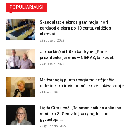
POPULIARIAUSI
Skandalas: elektros gamintojai nori
parduoti elektrą po 10 centų, valdžios
atstovai...
28 rugsėjo, 2022
Jurbarkiečiui trūko kantrybė: „Pone
prezidente, jei mes – NIEKAS, tai kodėl...
24 rugsėjo, 2022
Maitvanagių puota rengiama artėjančio
didelio karo ir visuotinės krizės akivaizdoje
21 kovo, 2023
Ligita Girskienė: „Teismas naikina aplinkos
ministro S. Gentvilo įsakymą, kuriuo
gyventojai...
22 gruodžio, 2022