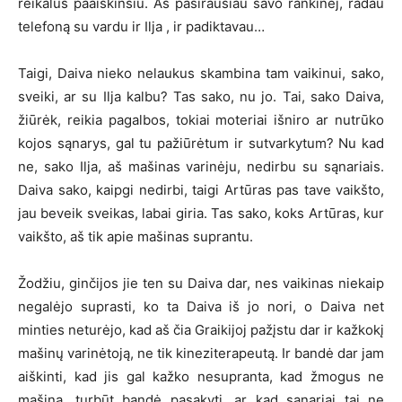
reikalus paaiškinsiu. Aš pasirausiau savo rankinėj, radau
telefoną su vardu ir Ilja , ir padiktavau…
Taigi, Daiva nieko nelaukus skambina tam vaikinui, sako,
sveiki, ar su Ilja kalbu? Tas sako, nu jo. Tai, sako Daiva,
žiūrėk, reikia pagalbos, tokiai moteriai išniro ar nutrūko
kojos sąnarys, gal tu pažiūrėtum ir sutvarkytum? Nu kad
ne, sako Ilja, aš mašinas varinėju, nedirbu su sąnariais.
Daiva sako, kaipgi nedirbi, taigi Artūras pas tave vaikšto,
jau beveik sveikas, labai giria. Tas sako, koks Artūras, kur
vaikšto, aš tik apie mašinas suprantu.
Žodžiu, ginčijos jie ten su Daiva dar, nes vaikinas niekaip
negalėjo suprasti, ko ta Daiva iš jo nori, o Daiva net
minties neturėjo, kad aš čia Graikijoj pažįstu dar ir kažkokį
mašinų varinėtoją, ne tik kineziterapeutą. Ir bandė dar jam
aiškinti, kad jis gal kažko nesupranta, kad žmogus ne
mašina, turbūt bandė pasakyti, ar kad sąnariai tai ne