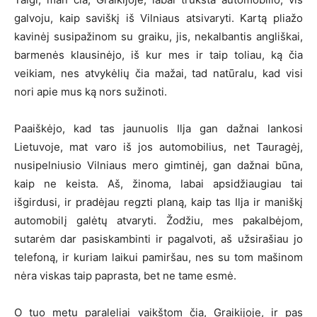
galvoju, kaip saviškį iš Vilniaus atsivaryti. Kartą pliažo
kavinėj susipažinom su graiku, jis, nekalbantis angliškai,
barmenės klausinėjo, iš kur mes ir taip toliau, ką čia
veikiam, nes atvykėlių čia mažai, tad natūralu, kad visi
nori apie mus ką nors sužinoti.
Paaiškėjo, kad tas jaunuolis Ilja gan dažnai lankosi
Lietuvoje, mat varo iš jos automobilius, net Tauragėj,
nusipelniusio Vilniaus mero gimtinėj, gan dažnai būna,
kaip ne keista. Aš, žinoma, labai apsidžiaugiau tai
išgirdusi, ir pradėjau regzti planą, kaip tas Ilja ir maniškį
automobilį galėtų atvaryti. Žodžiu, mes pakalbėjom,
sutarėm dar pasiskambinti ir pagalvoti, aš užsirašiau jo
telefoną, ir kuriam laikui pamiršau, nes su tom mašinom
nėra viskas taip paprasta, bet ne tame esmė.
O tuo metu paraleliai vaikštom čia, Graikijoje, ir pas