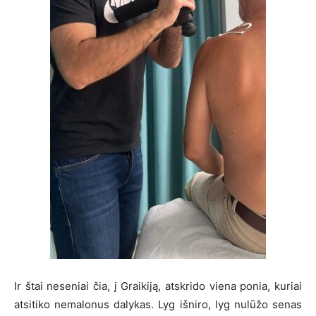
Ir štai neseniai čia, į Graikiją, atskrido viena ponia, kuriai
atsitiko nemalonus dalykas. Lyg išniro, lyg nulūžo senas