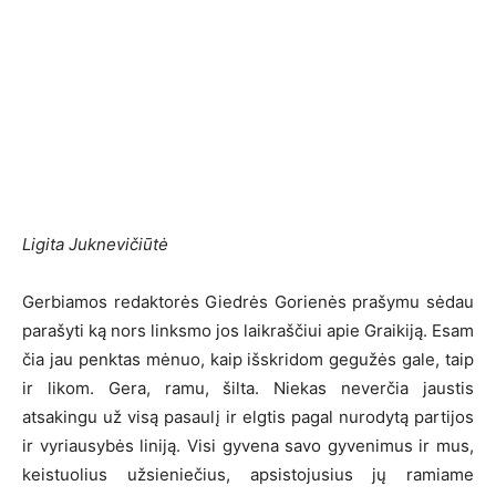
Ligita Juknevičiūtė
Gerbiamos redaktorės Giedrės Gorienės prašymu sėdau
parašyti ką nors linksmo jos laikraščiui apie Graikiją. Esam
čia jau penktas mėnuo, kaip išskridom gegužės gale, taip
ir likom. Gera, ramu, šilta. Niekas neverčia jaustis
atsakingu už visą pasaulį ir elgtis pagal nurodytą partijos
ir vyriausybės liniją. Visi gyvena savo gyvenimus ir mus,
keistuolius užsieniečius, apsistojusius jų ramiame