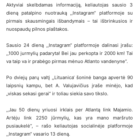
Aktyviai skelbdamas informaciją, keliautojas sausio 3
dieną patalpino nuotrauką ,,Instagram‘‘ platformoje su
pirmais skausmingais išbandymais – tai išbrinkusios ir
nuospaudų pilnos plaštakos.
Sausio 24 dieną ,,Instagram‘‘ platformoje dalinasi įrašu:
,,1000 jurmylių padaryta! Bei jau perkopta ir 2000 km! Tai
va taip va ir prabėgo pirmas mėnuo Atlanto vandenyne‘‘.
Po dviejų parų valtį ,,Lituanica‘ šoninė banga apvertė 90
laipsnių kampu, bet A. Valujavičius įraše minėjo, kad
„viskas sekasi gerai“ ir toliau siekia savo tikslo.
,,Jau 50 dienų yriuosi irklais per Atlantą link Majamio.
Artėju link 2250 jūrmylių, kas yra mano maršruto
pusiaukelė‘‘, – rašo keliautojas socialinėje platformoje
,,Instagram‘‘ vasario 13 dieną.