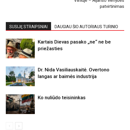
Vilniuje – Aljanso vienybės
patvirtinimas
SUSIJĘ STRAIPSNIAI
DAUGIAU ŠIO AUTORIAUS TURINIO
Kartais Dievas pasako „ne“ ne be
priežasties
Dr. Nida Vasiliauskaitė. Overtono
langas ar baimės industrija
Ko nuliūdo teisininkas