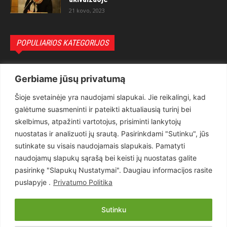
21 kovo, 2023
POPULIARIOS KATEGORIJOS
Politika
3281
Gerbiame jūsų privatumą
Nuomonės
2174
Šioje svetainėje yra naudojami slapukai. Jie reikalingi, kad
Teisėsauga
1497
galėtume suasmeninti ir pateikti aktualiausią turinį bei
Aktualu
1373
skelbimus, atpažinti vartotojus, prisiminti lankytojų
Lietuva
619
nuostatas ir analizuoti jų srautą. Pasirinkdami "Sutinku", jūs
sutinkate su visais naudojamais slapukais. Pamatyti
Pasaulis
560
naudojamų slapukų sąrašą bei keisti jų nuostatas galite
Статьи на русском
282
pasirinkę "Slapukų Nustatymai". Daugiau informacijos rasite
Articles in english
160
puslapyje .
Privatumo Politika
Muzika
116
Sutinku