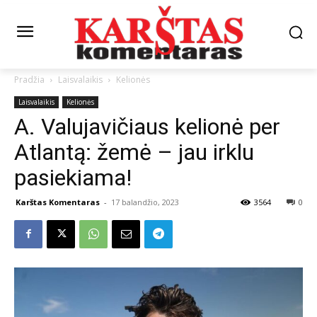
Pradžia
Laisvalaikis
Kelionės
Laisvalaikis
Kelionės
A. Valujavičiaus kelionė per
Atlantą: žemė – jau irklu
pasiekiama!
Karštas Komentaras
-
17 balandžio, 2023
3564
0