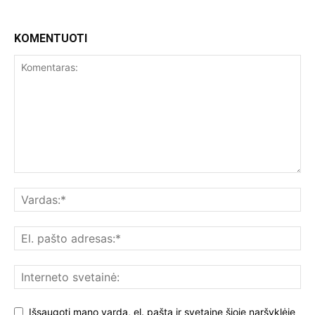
KOMENTUOTI
Išsaugoti mano vardą, el. paštą ir svetainę šioje naršyklėje