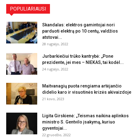
POPULIARIAUSI
Skandalas: elektros gamintojai nori
parduoti elektrą po 10 centų, valdžios
atstovai...
28 rugsėjo, 2022
Jurbarkiečiui trūko kantrybė: „Pone
prezidente, jei mes – NIEKAS, tai kodėl...
24 rugsėjo, 2022
Maitvanagių puota rengiama artėjančio
didelio karo ir visuotinės krizės akivaizdoje
21 kovo, 2023
Ligita Girskienė: „Teismas naikina aplinkos
ministro S. Gentvilo įsakymą, kuriuo
gyventojai...
22 gruodžio, 2022