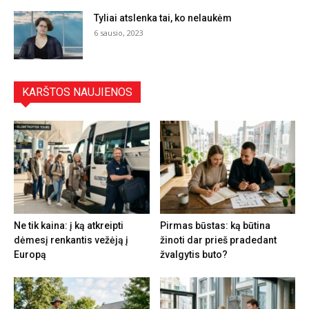
Tyliai atslenka tai, ko nelaukėm
6 sausio, 2023
KARŠTOS NAUJIENOS
Ne tik kaina: į ką atkreipti
Pirmas būstas: ką būtina
dėmesį renkantis vežėją į
žinoti dar prieš pradedant
Europą
žvalgytis buto?