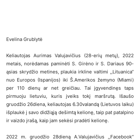
Evelina Grublytė
Keliautojas Aurimas Valujavičius (28-erių metų), 2022
metais, norėdamas paminėti S. Girėno ir S. Dariaus 90-
ąsias skrydžio metines, plaukia irkline valtimi ,,Lituanica‘‘
nuo Europos (Ispanijos) iki Š.Amerikos žemyno (Miami)
per 110 dienų ar net greičiau. Tai įgyvendinęs taps
pirmuoju lietuviu, kuris įveiks tokį maršrutą. Išaušo
gruodžio 26diena, keliautojas 6.30valandą (Lietuvos laiku)
išplaukė į savo didžiąją dešimtą kelionę, taip pat patalpino
ir vaizdo įrašą, kaip jam sekėsi pradėti kelionę.
2022 m. gruodžio 28dieną A.Valujavičius ,,Facebook‘‘