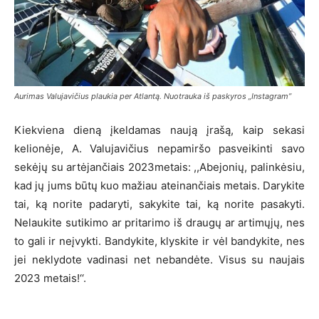
Aurimas Valujavičius plaukia per Atlantą. Nuotrauka iš paskyros „Instagram”
Kiekviena dieną įkeldamas naują įrašą, kaip sekasi
kelionėje, A. Valujavičius nepamiršo pasveikinti savo
sekėjų su artėjančiais 2023metais: ,,Abejonių, palinkėsiu,
kad jų jums būtų kuo mažiau ateinančiais metais. Darykite
tai, ką norite padaryti, sakykite tai, ką norite pasakyti.
Nelaukite sutikimo ar pritarimo iš draugų ar artimųjų, nes
to gali ir neįvykti. Bandykite, klyskite ir vėl bandykite, nes
jei neklydote vadinasi net nebandėte. Visus su naujais
2023 metais!‘‘.