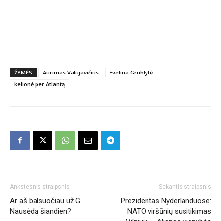
ŽYMĖS
Aurimas Valujavičius
Evelina Grublytė
kelionė per Atlantą
Ankstesnis straipsnis
Sekantis straipsnis
Ar aš balsuočiau už G.
Prezidentas Nyderlanduose:
Nausėdą šiandien?
NATO viršūnių susitikimas