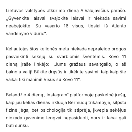
Lietuvos valstybės atkūrimo dieną A.Valujavičius parašo:
,,Gyvenkite laisvai, svajokite laisvai ir niekada savimi
neabejokite. Su vasario 16 visus, tiesiai iš Atlanto
vandenyno vidurio‘‘.
Keliautojas šios kelionės metu niekada nepraleido progos
pasveikinti sekėjų su svarbiomis šventėmis. Kovo 11
dieną įraše linkėjo: ,,Jums gražaus savaitgalio, o aš
balnoju valtį! Būkite drąsūs ir tikėkite savimi, taip kaip šie
vaikai tiki manimi! Visus su Kovo 11‘‘.
Balandžio 4 dieną ,,Instagram‘‘ platformoje paskelbė įrašą,
kaip jau kelias dienas irkluoja Bermudų trikampyje, silpsta
fizinė jėga, bet psichologija tik stiprėja, įkvepia sekėjus
niekada gyvenime lengvai nepasiduoti, nors ir labai gali
būti sunku.