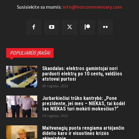
Susisiekite su mumis:
info@hotcommentary.com
POPULIARŪS ĮRAŠAI
Skandalas: elektros gamintojai nori
parduoti elektrą po 10 centų, valdžios
atstovai purtosi
28 rugsėjo, 2022
Jurbarkiečiui trūko kantrybė: „Pone
prezidente, jei mes – NIEKAS, tai kodėl
tas NIEKAS turi mokėti mokesčius?“
24 rugsėjo, 2022
Maitvanagių puota rengiama artėjančio
didelio karo ir visuotinės krizės
akivaizdoje