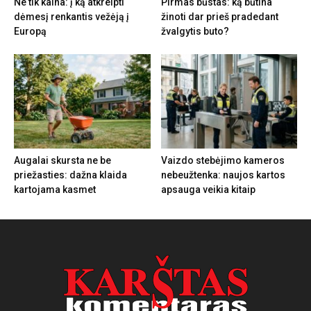
Ne tik kaina: į ką atkreipti
Pirmas būstas: ką būtina
dėmesį renkantis vežėją į
žinoti dar prieš pradedant
Europą
žvalgytis buto?
Augalai skursta ne be
Vaizdo stebėjimo kameros
priežasties: dažna klaida
nebeužtenka: naujos kartos
kartojama kasmet
apsauga veikia kitaip