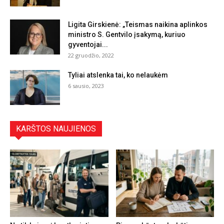
Ligita Girskienė: „Teismas naikina aplinkos
ministro S. Gentvilo įsakymą, kuriuo
gyventojai...
22 gruodžio, 2022
Tyliai atslenka tai, ko nelaukėm
6 sausio, 2023
KARŠTOS NAUJIENOS