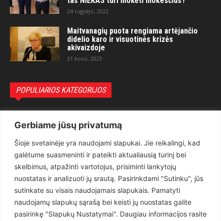
tas NIEKAS turi mokėti mokesčius?“
24 rugsėjo, 2022
Maitvanagių puota rengiama artėjančio
didelio karo ir visuotinės krizės
akivaizdoje
21 kovo, 2023
POPULIARIOS KATEGORIJOS
Politika
3281
Gerbiame jūsų privatumą
Nuomonės
2174
Šioje svetainėje yra naudojami slapukai. Jie reikalingi, kad
Teisėsauga
1497
galėtume suasmeninti ir pateikti aktualiausią turinį bei
Aktualu
1373
skelbimus, atpažinti vartotojus, prisiminti lankytojų
Lietuva
619
nuostatas ir analizuoti jų srautą. Pasirinkdami "Sutinku", jūs
sutinkate su visais naudojamais slapukais. Pamatyti
Pasaulis
560
naudojamų slapukų sąrašą bei keisti jų nuostatas galite
Статьи на русском
282
pasirinkę "Slapukų Nustatymai". Daugiau informacijos rasite