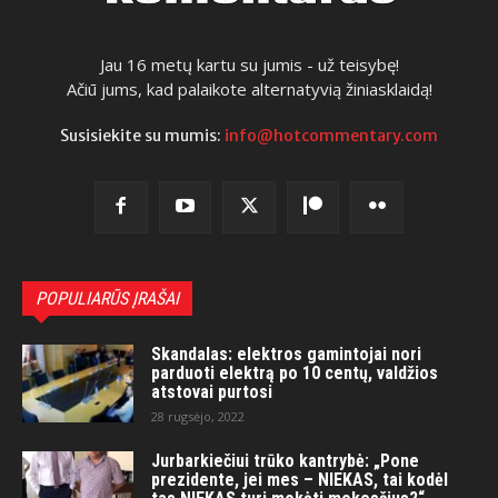
Jau 16 metų kartu su jumis - už teisybę!
Ačiū jums, kad palaikote alternatyvią žiniasklaidą!
Susisiekite su mumis:
info@hotcommentary.com
POPULIARŪS ĮRAŠAI
Skandalas: elektros gamintojai nori
parduoti elektrą po 10 centų, valdžios
atstovai purtosi
28 rugsėjo, 2022
Jurbarkiečiui trūko kantrybė: „Pone
prezidente, jei mes – NIEKAS, tai kodėl