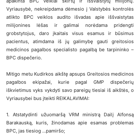
apakinta BPC veiklai skirtų ir iššvaistytų milijonų.
Vyriausybė, nekreipdama dėmesio į Valstybės kontrolės
atlikto BPC veiklos audito išvadas apie iššvaistytas
milijonines lėšas ir galimai norėdama pridengti
grobstytojus, daro įkaitais visus esamus ir būsimus
pacientus, atimdama iš jų galimybę gauti greitosios
medicinos pagalbos specialisto pagalbą be tarpininko –
BPC dispečerio.
Mitigo metu Kudirkos aikštę apsups Greitosios medicinos
pagalbos ekipažai, kurie pagal GMP dispečerių
iškvietimus vyks vykdyti savo pareigų tiesiai iš aikštės, o
Vyriausybei bus įteikti REIKALAVIMAI:
1. Atstatydinti užuomaršą VRM ministrą Dailį Alfonsą
Barakauską, kuris, žinodamas apie esamas problemas
BPC, jas tiesiog …pamiršo;