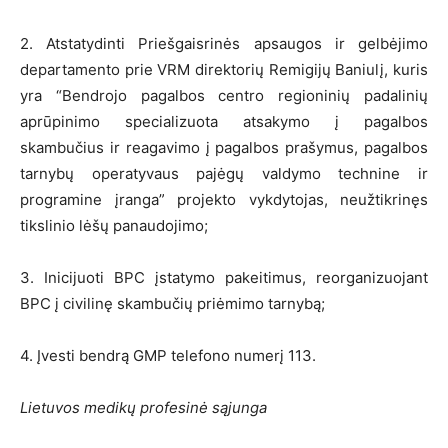
2. Atstatydinti Priešgaisrinės apsaugos ir gelbėjimo
departamento prie VRM direktorių Remigijų Baniulį, kuris
yra “Bendrojo pagalbos centro regioninių padalinių
aprūpinimo specializuota atsakymo į pagalbos
skambučius ir reagavimo į pagalbos prašymus, pagalbos
tarnybų operatyvaus pajėgų valdymo technine ir
programine įranga” projekto vykdytojas, neužtikrinęs
tikslinio lėšų panaudojimo;
3. Inicijuoti BPC įstatymo pakeitimus, reorganizuojant
BPC į civilinę skambučių priėmimo tarnybą;
4. Įvesti bendrą GMP telefono numerį 113.
Lietuvos medikų profesinė sąjunga