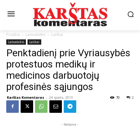
Pradžia
Laisvalaikis
Laiškai
Laisvalaikis
Laiškai
Penktadienį prie Vyriausybės
protestuos medikų ir
medicinos darbuotojų
profesinės sąjungos
Karštas Komentaras
-
24 spalio, 2013
70
2
- Reklama -