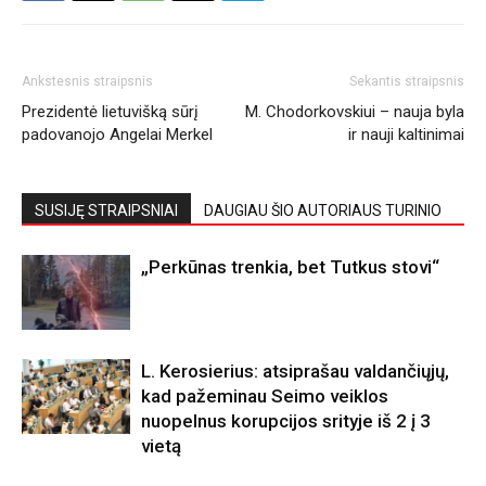
Ankstesnis straipsnis
Sekantis straipsnis
Prezidentė lietuvišką sūrį
M. Chodorkovskiui – nauja byla
padovanojo Angelai Merkel
ir nauji kaltinimai
SUSIJĘ STRAIPSNIAI
DAUGIAU ŠIO AUTORIAUS TURINIO
„Perkūnas trenkia, bet Tutkus stovi“
L. Kerosierius: atsiprašau valdančiųjų,
kad pažeminau Seimo veiklos
nuopelnus korupcijos srityje iš 2 į 3
vietą