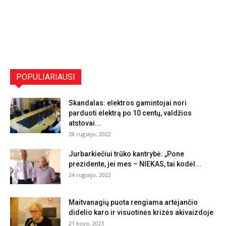
POPULIARIAUSI
Skandalas: elektros gamintojai nori
parduoti elektrą po 10 centų, valdžios
atstovai...
28 rugsėjo, 2022
Jurbarkiečiui trūko kantrybė: „Pone
prezidente, jei mes – NIEKAS, tai kodėl...
24 rugsėjo, 2022
Maitvanagių puota rengiama artėjančio
didelio karo ir visuotinės krizės akivaizdoje
21 kovo, 2023